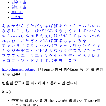
단위기호
일반기호
로마자
아랍어
あ
ぁ
か
が
さ
ざ
た
だ
な
は
ば
ぱ
ま
や
ゃ
ら
わ
ゎ
ん
い
ぃ
き
ぎ
し
じ
ち
ぢ
に
ひ
び
ぴ
み
り
う
ぅ
く
ぐ
す
ず
つ
づ
っ
ぬ
ふ
ぶ
ぷ
む
ゆ
ゅ
る
え
ぇ
け
げ
せ
ぜ
て
で
ね
へ
べ
ぺ
め
れ
お
ぉ
こ
ご
そ
ぞ
と
ど
の
ほ
ぼ
ぽ
も
よ
ょ
ろ
を
ア
ァ
カ
サ
ザ
タ
ダ
ナ
ハ
バ
パ
マ
ヤ
ャ
ラ
ワ
ヮ
ン
イ
ィ
キ
ギ
シ
ジ
チ
ヂ
ニ
ヒ
ビ
ピ
ミ
リ
ウ
ゥ
ク
グ
ス
ズ
ツ
ヅ
ッ
ヌ
フ
ブ
プ
ム
ユ
ュ
ル
エ
ェ
ケ
ゲ
セ
ゼ
テ
デ
ヘ
ベ
ペ
メ
レ
オ
ォ
コ
ゴ
ソ
ゾ
ト
ド
ノ
ホ
ボ
ポ
モ
ヨ
ョ
ロ
ヲ
―
http://chineseinput.net/
에서 pinyin(병음)방식으로 중국어를 변환
할 수 있습니다.
변환된 중국어를 복사하여 사용하시면 됩니다.
예시)
中文 을 입력하시려면
zhongwen
을 입력하시고 space를
누르시면됩니다.