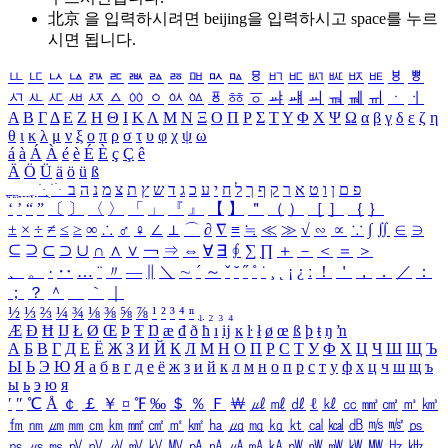
北京 을 입력하시려면
beijing
을 입력하시고 space를 누르
시면 됩니다.
ㅥ
ㅦ
ㅧ
ㅨ
ㅩ
ㅪ
ㅫ
ㅬ
ㅭ
ㅮ
ㅯ
ㅰ
ㅱ
ㅲ
ㅳ
ㅴ
ㅵ
ㅶ
ㅷ
ㅸ
ㅹ
ㅺ
ㅻ
ㅼ
ㅽ
ㅾ
ㅿ
ㆀ
ㆁ
ㆂ
ㆃ
ㆄ
ㆅ
ㆆ
ㆇ
ㆈ
ㆉ
ㆊ
ㆋ
ㆌ
ㆍ
ㆎ
Α
Β
Γ
Δ
Ε
Ζ
Η
Θ
Ι
Κ
Λ
Μ
Ν
Ξ
Ο
Π
Ρ
Σ
Τ
Υ
Φ
Χ
Ψ
Ω
α
β
γ
δ
ε
ζ
η
θ
ι
κ
λ
μ
ν
ξ
ο
π
ρ
σ
τ
υ
φ
χ
ψ
ω
á
à
Á
À
é
è
É
È
ç
Ç
ê
Ä
Ö
Ü
ä
ö
ü
ß
ְ
ֳ
ֲ
ֱ
ָ
ַ
ֵ
ֶ
ִ
ֹ
ּ
ֻ
ׂ
ׁ
ּ
ב
ה
נ
מ
צ
ת
ץ
ש
ד
ג
כ
ע
י
ח
ל
ך
ף
ק
ר
א
ט
ו
ן
ם
פ
‘
’
“
”
〔
〕
〈
〉
「
」
『
』
【
】
＂
（
）
［
］
｛
｝
±
×
÷
≠
≤
≥
∞
∴
♂
♀
∠
⊥
⌒
∂
∇
≡
≒
≪
≫
√
∽
∝
∵
∫
∬
∈
∋
⊆
⊇
⊂
⊃
∪
∩
∧
∨
￢
⇒
⇔
∀
∃
∮
∑
∏
＋
－
＜
＝
＞
、
。
·
‥
…
¨
〃
―
∥
＼
∼
´
～
ˇ
˘
˝
˚
˙
¸
˛
¡
¿
ː
！
＇
，
．
／
：
；
？
＾
＿
｀
｜
½
⅓
⅔
¼
¾
⅛
⅜
⅝
⅞
¹
²
³
⁴
ⁿ
₁
₂
₃
₄
Æ
Ð
Ħ
Ĳ
Ł
Ø
Œ
Þ
Ŧ
Ŋ
æ
đ
ð
ħ
ı
ĳ
ĸ
ŀ
ł
ø
œ
ß
þ
ŧ
ŋ
ŉ
А
Б
В
Г
Д
Е
Ё
Ж
З
И
Й
К
Л
М
Н
О
П
Р
С
Т
У
Ф
Х
Ц
Ч
Ш
Щ
Ъ
Ы
Ь
Э
Ю
Я
а
б
в
г
д
е
ё
ж
з
и
й
к
л
м
н
о
п
р
с
т
у
ф
х
ц
ч
ш
щ
ъ
ы
ь
э
ю
я
′
″
℃
Å
￠
￡
￥
¤
℉
‰
＄
％
Ｆ
￦
㎕
㎖
㎗
ℓ
㎘
㏄
㎣
㎤
㎥
㎦
㎙
㎚
㎛
㎜
㎝
㎞
㎟
㎠
㎡
㎢
㏊
㎍
㎎
㎏
㏏
㎈
㎉
㏈
㎧
㎨
㎰
㎱
㎲
㎳
㎴
㎵
㎶
㎷
㎸
㎹
㎀
㎁
㎂
㎃
㎄
㎺
㎻
㎽
㎾
㎿
㎐
㎑