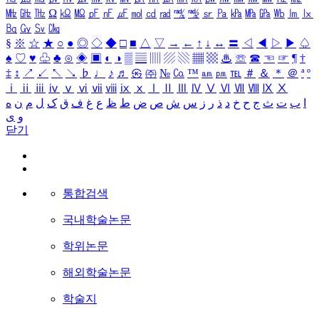
㎒
㎓
㎔
Ω
㏀
㏁
㎊
㎋
㎌
㏖
㏅
㎭
㎮
㎯
㏛
㎩
㎪
㎫
㎬
㏝
㏐
㏓
㏃
㏉
㏜
㏆
§
※
☆
★
○
●
◎
◇
◆
□
■
△
▽
→
←
↑
↓
↔
〓
◁
◀
▷
▶
♤
♠
♡
♥
♧
♣
⊙
◈
▣
◐
◑
▒
▤
▥
▨
▧
▦
▩
♨
☏
☎
☜
☞
¶
†
‡
↕
↗
↙
↖
↘
♭
♩
♪
♬
㉿
㈜
№
㏇
™
㏂
㏘
℡
＃
＆
＊
＠
ª
º
ⅰ
ⅱ
ⅲ
ⅳ
ⅴ
ⅵ
ⅶ
ⅷ
ⅸ
ⅹ
Ⅰ
Ⅱ
Ⅲ
Ⅳ
Ⅴ
Ⅵ
Ⅶ
Ⅷ
Ⅸ
Ⅹ
ا
ب
ت
ث
ج
ح
خ
د
ذ
ر
ز
س
ش
ص
ض
ط
ظ
ع
غ
ف
ق
ک
ل
م
ن
ه
و
ی
닫기
통합검색
국내학술논문
학위논문
해외학술논문
학술지