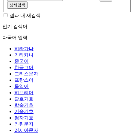
상세검색
결과 내 재검색
인기 검색어
다국어 입력
히라가나
가타카나
중국어
한글고어
그리스문자
프랑스어
독일어
히브리어
괄호기호
학술기호
기술기호
첨자기호
라틴문자
러시아문자