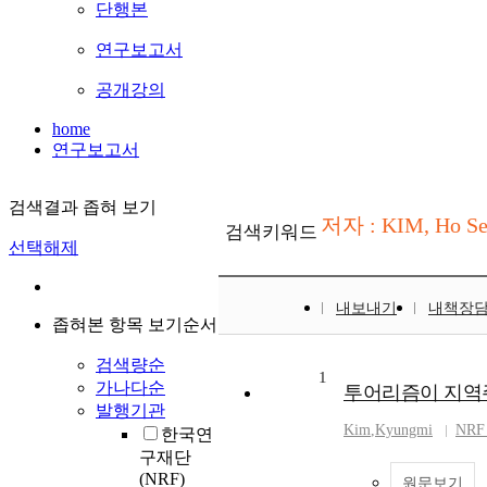
단행본
연구보고서
공개강의
home
연구보고서
검색결과 좁혀 보기
저자 : KIM, Ho S
검색키워드
선택해제
내보내기
내책장
좁혀본 항목 보기순서
검색량순
1
가나다순
투어리즘이 지역
발행기관
Kim
,
Kyungmi
NRF 
한국연
구재단
(NRF)
원문보기