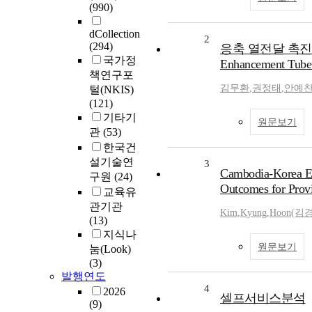
(990)
dCollection
2
(294)
응축 열전달 촉진관 개발
국가정
Enhancement Tube 
책연구포
김무환
,
권정태
,
안예
털(NKIS)
(121)
기타기
원문보기
관
(53)
한국건
설기술연
3
Cambodia-Korea Ed
구원
(24)
Outcomes for Prov
교육유
관기관
Kim
,
Kyung
,
Hoon(김
(13)
지식나
원문보기
눔(Look)
(3)
발행연도
4
2026
셀프서비스분석
(9)