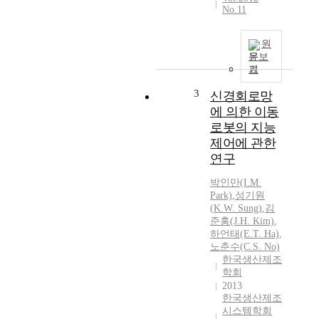
No.11
원
문보
기
3
신경회로망
에 의한 이동
로봇의 지능
제어에 관한
연구
박인만(I.M.
Park)
,
성기원
(
K.W.
Sung
)
,
김
준홍(J.H. Kim)
,
하언태(E.T. Ha)
,
노춘수(C.S. No)
한국생산제조
학회
2013
한국생산제조
시스템학회