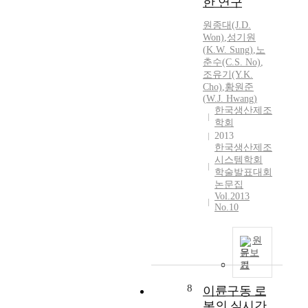
한 연구
원종대(J.D.
Won)
,
성기원
(
K.W.
Sung
)
,
노
춘수(C.S. No)
,
조유기(Y.
K.
Cho)
,
황원준
(
W.
J. Hwang)
한국생산제조
학회
2013
한국생산제조
시스템학회
학술발표대회
논문집
Vol.2013
No.10
원
문보
기
8
이륜구동 로
봇의 실시간