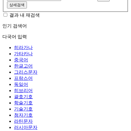
상세검색
결과 내 재검색
인기 검색어
다국어 입력
히라가나
가타카나
중국어
한글고어
그리스문자
프랑스어
독일어
히브리어
괄호기호
학술기호
기술기호
첨자기호
라틴문자
러시아문자