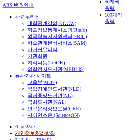
50개씩
ARS 번호안내
출력
100개씩
관련누리집
출력
대학공개강의(KOCW)
학술정보통계시스템(Rinfo)
외국학술지지원센터(FRIC)
학술관계분석서비스(SAM)
사서커뮤니티
기관회원
지식나눔(LOOK)
의학전자도서관(MEDLIS)
유관기관 사이트
교육부(MOE)
국립장애인도서관(NLD)
국립중앙도서관(NL)
국회도서관(NAL)
연구윤리정보포털(CRE)
사이언스온 (ScienceON)
이용약관
개인정보처리방침
개인정보 재동의