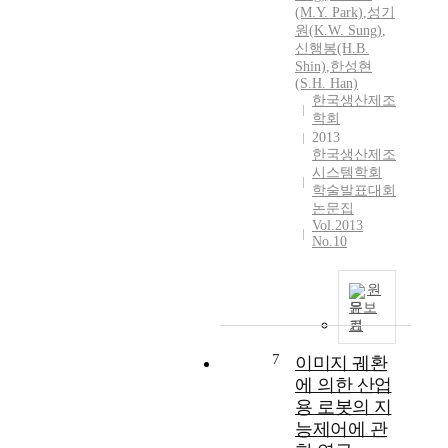
(M.Y. Park)
,
성기
원
(
K.W.
Sung
)
,
신행봉(H.B.
Shin)
,
한성현
(S.H. Han)
한국생산제조
학회
2013
한국생산제조
시스템학회
학술발표대회
논문집
Vol.2013
No.10
원
문보
기
7
이미지 궤환
에 의한 산업
용 로봇의 지
능제어에 관