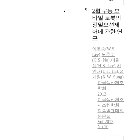
9
2휠 구동 모
바일 로봇의
정밀모션제
어에 관한 연
구
이우송(
W.
S.
Lee)
,
노춘수
(C.S. No)
,
이희
섭(H.S. Lee)
,
하
언태(E.T. Ha)
,
성
기원
(
K.W.
Sung
)
한국생산제조
학회
2013
한국생산제조
시스템학회
학술발표대회
논문집
Vol.2013
No.10