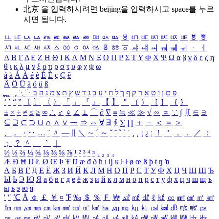
北京 을 입력하시려면
beijing
을 입력하시고 space를 누르
시면 됩니다.
ㅥ
ㅦ
ㅧ
ㅨ
ㅩ
ㅪ
ㅫ
ㅬ
ㅭ
ㅮ
ㅯ
ㅰ
ㅱ
ㅲ
ㅳ
ㅴ
ㅵ
ㅶ
ㅷ
ㅸ
ㅹ
ㅺ
ㅻ
ㅼ
ㅽ
ㅾ
ㅿ
ㆀ
ㆁ
ㆂ
ㆃ
ㆄ
ㆅ
ㆆ
ㆇ
ㆈ
ㆉ
ㆊ
ㆋ
ㆌ
ㆍ
ㆎ
Α
Β
Γ
Δ
Ε
Ζ
Η
Θ
Ι
Κ
Λ
Μ
Ν
Ξ
Ο
Π
Ρ
Σ
Τ
Υ
Φ
Χ
Ψ
Ω
α
β
γ
δ
ε
ζ
η
θ
ι
κ
λ
μ
ν
ξ
ο
π
ρ
σ
τ
υ
φ
χ
ψ
ω
á
à
Á
À
é
è
É
È
ç
Ç
ê
Ä
Ö
Ü
ä
ö
ü
ß
ְ
ֳ
ֲ
ֱ
ָ
ַ
ֵ
ֶ
ִ
ֹ
ּ
ֻ
ׂ
ׁ
ּ
ב
ה
נ
מ
צ
ת
ץ
ש
ד
ג
כ
ע
י
ח
ל
ך
ף
ק
ר
א
ט
ו
ן
ם
פ
‘
’
“
”
〔
〕
〈
〉
「
」
『
』
【
】
＂
（
）
［
］
｛
｝
±
×
÷
≠
≤
≥
∞
∴
♂
♀
∠
⊥
⌒
∂
∇
≡
≒
≪
≫
√
∽
∝
∵
∫
∬
∈
∋
⊆
⊇
⊂
⊃
∪
∩
∧
∨
￢
⇒
⇔
∀
∃
∮
∑
∏
＋
－
＜
＝
＞
、
。
·
‥
…
¨
〃
―
∥
＼
∼
´
～
ˇ
˘
˝
˚
˙
¸
˛
¡
¿
ː
！
＇
，
．
／
：
；
？
＾
＿
｀
｜
½
⅓
⅔
¼
¾
⅛
⅜
⅝
⅞
¹
²
³
⁴
ⁿ
₁
₂
₃
₄
Æ
Ð
Ħ
Ĳ
Ł
Ø
Œ
Þ
Ŧ
Ŋ
æ
đ
ð
ħ
ı
ĳ
ĸ
ŀ
ł
ø
œ
ß
þ
ŧ
ŋ
ŉ
А
Б
В
Г
Д
Е
Ё
Ж
З
И
Й
К
Л
М
Н
О
П
Р
С
Т
У
Ф
Х
Ц
Ч
Ш
Щ
Ъ
Ы
Ь
Э
Ю
Я
а
б
в
г
д
е
ё
ж
з
и
й
к
л
м
н
о
п
р
с
т
у
ф
х
ц
ч
ш
щ
ъ
ы
ь
э
ю
я
′
″
℃
Å
￠
￡
￥
¤
℉
‰
＄
％
Ｆ
￦
㎕
㎖
㎗
ℓ
㎘
㏄
㎣
㎤
㎥
㎦
㎙
㎚
㎛
㎜
㎝
㎞
㎟
㎠
㎡
㎢
㏊
㎍
㎎
㎏
㏏
㎈
㎉
㏈
㎧
㎨
㎰
㎱
㎲
㎳
㎴
㎵
㎶
㎷
㎸
㎹
㎀
㎁
㎂
㎃
㎄
㎺
㎻
㎽
㎾
㎿
㎐
㎑