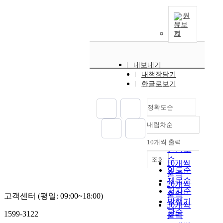
원
문보
기
내보내기
내책장담기
한글로보기
정확도순
내림차순
정확도
순
10개씩 출력
내림차순
인기도
순
조회
10개씩
연도순
출력
제목순
20개씩
저자순
출력
고객센터 (평일: 09:00~18:00)
발행기
30개씩
관순
1599-3122
출력