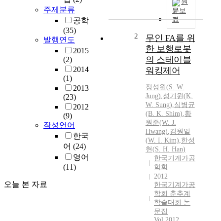
원
주제분류
문보
기
공학
(35)
2
무인 FA를 위
발행연도
한 보행로봇
2015
의 스테이블
(2)
2014
워킹제어
(1)
정성원(S.
W.
2013
Jung)
,
성기원
(
K.
(23)
W.
Sung
)
,
심병균
2012
(B.
K.
Shim)
,
황
(9)
원준(
W.
J.
작성언어
Hwang)
,
김원일
한국
(
W.
I. Kim)
,
한성
어
(24)
현(S. H. Han)
영어
한국기계가공
(11)
학회
2012
오늘 본 자료
한국기계가공
학회 춘추계
학술대회 논
문집
Vol.2012