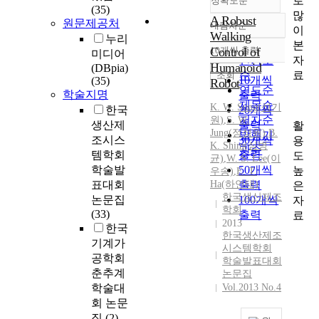
로
정확도순
(35)
많
A Robust
원문제공처
내림차순
이
정확도
Walking
누리
본
순
Control of
10개씩 출력
미디어
내림차순
자
인기도
Humanoid
(DBpia)
료
순
조회
10개씩
(35)
Robot
연도순
학술지명
출력
제목순
K.
W.
Sung
(
성기
한국
20개씩
저자순
원
)
,
S.
W.
생산제
출력
활
Jung(정성원)
,
B.
발행기
조시스
30개씩
용
K.
Shim(심병
관순
템학회
출력
도
균)
,
W.
S. Lee(이
학술발
50개씩
높
우송)
,
E. T.
표대회
Ha(하언태)
출력
은
한국생산제조
논문집
100개씩
자
학회
(33)
출력
료
2013
한국
한국생산제조
기계가
시스템학회
공학회
학술발표대회
춘추계
논문집
학술대
Vol.2013 No.4
회 논문
집
(2)