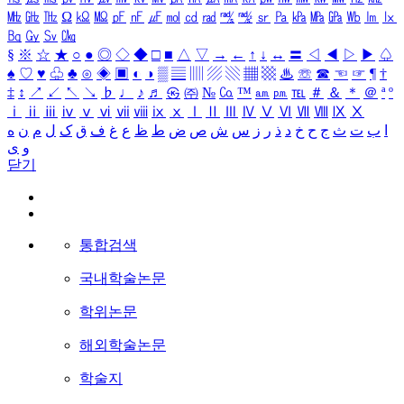
㎒
㎓
㎔
Ω
㏀
㏁
㎊
㎋
㎌
㏖
㏅
㎭
㎮
㎯
㏛
㎩
㎪
㎫
㎬
㏝
㏐
㏓
㏃
㏉
㏜
㏆
§
※
☆
★
○
●
◎
◇
◆
□
■
△
▽
→
←
↑
↓
↔
〓
◁
◀
▷
▶
♤
♠
♡
♥
♧
♣
⊙
◈
▣
◐
◑
▒
▤
▥
▨
▧
▦
▩
♨
☏
☎
☜
☞
¶
†
‡
↕
↗
↙
↖
↘
♭
♩
♪
♬
㉿
㈜
№
㏇
™
㏂
㏘
℡
＃
＆
＊
＠
ª
º
ⅰ
ⅱ
ⅲ
ⅳ
ⅴ
ⅵ
ⅶ
ⅷ
ⅸ
ⅹ
Ⅰ
Ⅱ
Ⅲ
Ⅳ
Ⅴ
Ⅵ
Ⅶ
Ⅷ
Ⅸ
Ⅹ
ا
ب
ت
ث
ج
ح
خ
د
ذ
ر
ز
س
ش
ص
ض
ط
ظ
ع
غ
ف
ق
ک
ل
م
ن
ه
و
ی
닫기
통합검색
국내학술논문
학위논문
해외학술논문
학술지