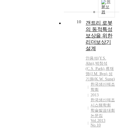
원
문보
기
10
갠트리 로봇
의 동적특성
보상을 위한
리더보상기
설계
안용석(Y.S.
Ahn)
,
박창석
(C.S. Park)
,
류재
명(J.M. Ryn)
,
성
기원
(
K.W.
Sung
)
한국생산제조
학회
2013
한국생산제조
시스템학회
학술발표대회
논문집
Vol.2013
No.10