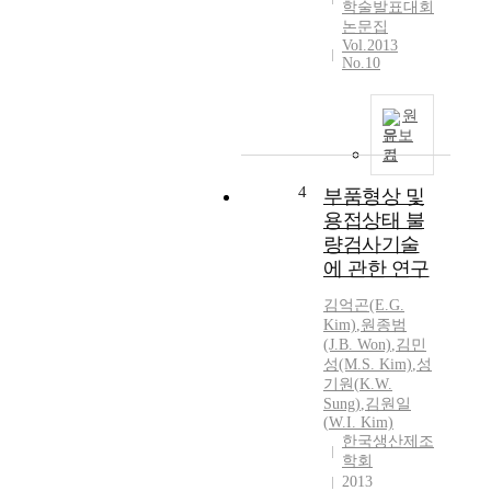
학술발표대회
논문집
Vol.2013
No.10
원
문보
기
4
부품형상 및
용접상태 불
량검사기술
에 관한 연구
김억곤(E.G.
Kim)
,
원종범
(J.B. Won)
,
김민
성(M.S. Kim)
,
성
기원
(
K.W.
Sung
)
,
김원일
(
W.
I. Kim)
한국생산제조
학회
2013