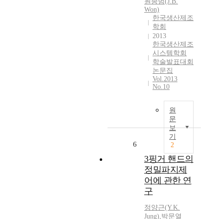
원종범(J.B.
Won)
한국생산제조
학회
2013
한국생산제조
시스템학회
학술발표대회
논문집
Vol.2013
No.10
원
문
보
기
6
2
3핑거 핸드의
정밀파지제
어에 관한 연
구
정양근(Y.
K.
Jung)
,
박문열