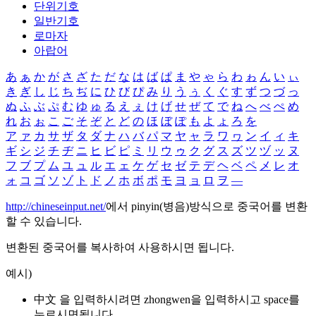
단위기호
일반기호
로마자
아랍어
あ
ぁ
か
が
さ
ざ
た
だ
な
は
ば
ぱ
ま
や
ゃ
ら
わ
ゎ
ん
い
ぃ
き
ぎ
し
じ
ち
ぢ
に
ひ
び
ぴ
み
り
う
ぅ
く
ぐ
す
ず
つ
づ
っ
ぬ
ふ
ぶ
ぷ
む
ゆ
ゅ
る
え
ぇ
け
げ
せ
ぜ
て
で
ね
へ
べ
ぺ
め
れ
お
ぉ
こ
ご
そ
ぞ
と
ど
の
ほ
ぼ
ぽ
も
よ
ょ
ろ
を
ア
ァ
カ
サ
ザ
タ
ダ
ナ
ハ
バ
パ
マ
ヤ
ャ
ラ
ワ
ヮ
ン
イ
ィ
キ
ギ
シ
ジ
チ
ヂ
ニ
ヒ
ビ
ピ
ミ
リ
ウ
ゥ
ク
グ
ス
ズ
ツ
ヅ
ッ
ヌ
フ
ブ
プ
ム
ユ
ュ
ル
エ
ェ
ケ
ゲ
セ
ゼ
テ
デ
ヘ
ベ
ペ
メ
レ
オ
ォ
コ
ゴ
ソ
ゾ
ト
ド
ノ
ホ
ボ
ポ
モ
ヨ
ョ
ロ
ヲ
―
http://chineseinput.net/
에서 pinyin(병음)방식으로 중국어를 변환
할 수 있습니다.
변환된 중국어를 복사하여 사용하시면 됩니다.
예시)
中文 을 입력하시려면
zhongwen
을 입력하시고 space를
누르시면됩니다.