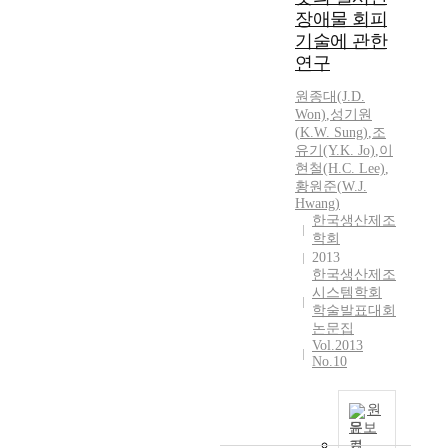
장애물 회피
기술에 관한
연구
원종대(J.D.
Won)
,
성기원
(
K.W.
Sung
)
,
조
유기(Y.
K.
Jo)
,
이
현철(H.C. Lee)
,
황원준(
W.
J.
Hwang)
한국생산제조
학회
2013
한국생산제조
시스템학회
학술발표대회
논문집
Vol.2013
No.10
원
문보
기