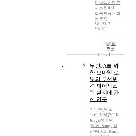
한국생산제조
시스템학회
학술발표대회
논문집
Vol.2013
No.10
원
문보
기
5
무인FA를 위
한 모바일 로
봇의 무선원
격 제어시스
템 설계에 관
한 연구
이우송(
W.
S.
Lee)
,
정경규(J.
K.
Jung)
,
성기원
(
K.W.
Sung
)
,
김
광수(
K.
S. Kim)
,