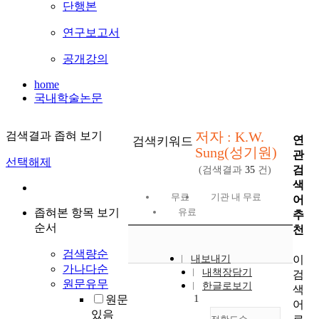
단행본
연구보고서
공개강의
home
국내학술논문
저자 : K.W.
검색결과 좁혀 보기
연
검색키워드
Sung(성기원)
관
선택해제
검
(검색결과
35
건)
색
무료
기관 내 무료
어
좁혀본 항목 보기
유료
추
순서
천
검색량순
이
내보내기
가나다순
내책장담기
검
원문유무
한글로보기
색
1
원문
어
있음