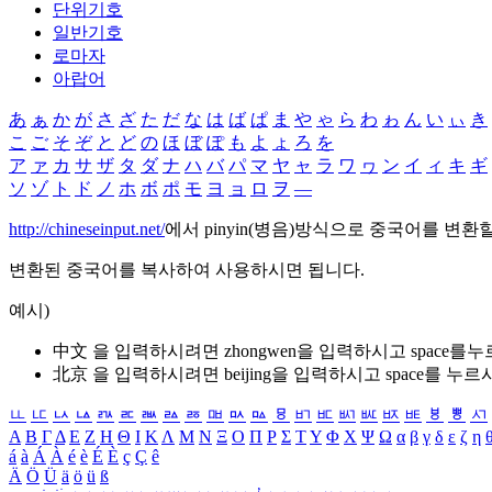
단위기호
일반기호
로마자
아랍어
あ
ぁ
か
が
さ
ざ
た
だ
な
は
ば
ぱ
ま
や
ゃ
ら
わ
ゎ
ん
い
ぃ
き
こ
ご
そ
ぞ
と
ど
の
ほ
ぼ
ぽ
も
よ
ょ
ろ
を
ア
ァ
カ
サ
ザ
タ
ダ
ナ
ハ
バ
パ
マ
ヤ
ャ
ラ
ワ
ヮ
ン
イ
ィ
キ
ギ
ソ
ゾ
ト
ド
ノ
ホ
ボ
ポ
モ
ヨ
ョ
ロ
ヲ
―
http://chineseinput.net/
에서 pinyin(병음)방식으로 중국어를 변환
변환된 중국어를 복사하여 사용하시면 됩니다.
예시)
中文 을 입력하시려면
zhongwen
을 입력하시고 space를
北京 을 입력하시려면
beijing
을 입력하시고 space를 누르
ㅥ
ㅦ
ㅧ
ㅨ
ㅩ
ㅪ
ㅫ
ㅬ
ㅭ
ㅮ
ㅯ
ㅰ
ㅱ
ㅲ
ㅳ
ㅴ
ㅵ
ㅶ
ㅷ
ㅸ
ㅹ
ㅺ
Α
Β
Γ
Δ
Ε
Ζ
Η
Θ
Ι
Κ
Λ
Μ
Ν
Ξ
Ο
Π
Ρ
Σ
Τ
Υ
Φ
Χ
Ψ
Ω
α
β
γ
δ
ε
ζ
η
á
à
Á
À
é
è
É
È
ç
Ç
ê
Ä
Ö
Ü
ä
ö
ü
ß