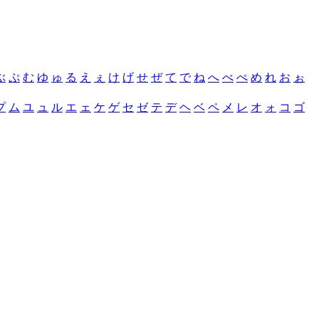
ぶ
ぷ
む
ゆ
ゅ
る
え
ぇ
け
げ
せ
ぜ
て
で
ね
へ
べ
ぺ
め
れ
お
ぉ
プ
ム
ユ
ュ
ル
エ
ェ
ケ
ゲ
セ
ゼ
テ
デ
ヘ
ベ
ペ
メ
レ
オ
ォ
コ
ゴ