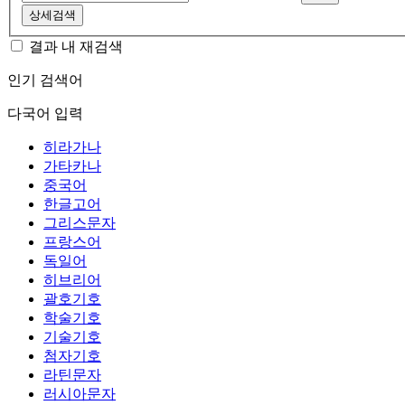
상세검색
결과 내 재검색
인기 검색어
다국어 입력
히라가나
가타카나
중국어
한글고어
그리스문자
프랑스어
독일어
히브리어
괄호기호
학술기호
기술기호
첨자기호
라틴문자
러시아문자