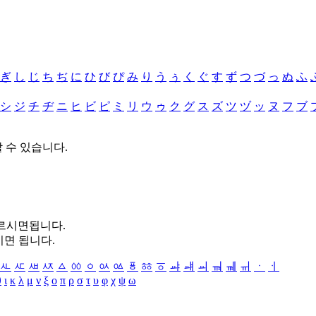
ぎ
し
じ
ち
ぢ
に
ひ
び
ぴ
み
り
う
ぅ
く
ぐ
す
ず
つ
づ
っ
ぬ
ふ
シ
ジ
チ
ヂ
ニ
ヒ
ビ
ピ
ミ
リ
ウ
ゥ
ク
グ
ス
ズ
ツ
ヅ
ッ
ヌ
フ
ブ
할 수 있습니다.
누르시면됩니다.
시면 됩니다.
ㅻ
ㅼ
ㅽ
ㅾ
ㅿ
ㆀ
ㆁ
ㆂ
ㆃ
ㆄ
ㆅ
ㆆ
ㆇ
ㆈ
ㆉ
ㆊ
ㆋ
ㆌ
ㆍ
ㆎ
θ
ι
κ
λ
μ
ν
ξ
ο
π
ρ
σ
τ
υ
φ
χ
ψ
ω