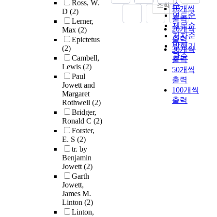
Ross, W.
순
조회
10개씩
D
(2)
연도순
출력
Lerner,
제목순
20개씩
Max
(2)
저자순
출력
Epictetus
발행기
(2)
30개씩
관순
Cambell,
출력
Lewis
(2)
50개씩
Paul
출력
Jowett and
100개씩
Margaret
출력
Rothwell
(2)
Bridger,
Ronald C
(2)
Forster,
E. S
(2)
tr. by
Benjamin
Jowett
(2)
Garth
Jowett,
James M.
Linton
(2)
Linton,