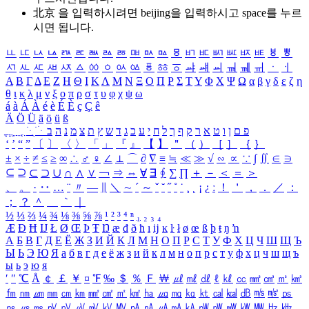
北京 을 입력하시려면
beijing
을 입력하시고 space를 누르
시면 됩니다.
ㅥ
ㅦ
ㅧ
ㅨ
ㅩ
ㅪ
ㅫ
ㅬ
ㅭ
ㅮ
ㅯ
ㅰ
ㅱ
ㅲ
ㅳ
ㅴ
ㅵ
ㅶ
ㅷ
ㅸ
ㅹ
ㅺ
ㅻ
ㅼ
ㅽ
ㅾ
ㅿ
ㆀ
ㆁ
ㆂ
ㆃ
ㆄ
ㆅ
ㆆ
ㆇ
ㆈ
ㆉ
ㆊ
ㆋ
ㆌ
ㆍ
ㆎ
Α
Β
Γ
Δ
Ε
Ζ
Η
Θ
Ι
Κ
Λ
Μ
Ν
Ξ
Ο
Π
Ρ
Σ
Τ
Υ
Φ
Χ
Ψ
Ω
α
β
γ
δ
ε
ζ
η
θ
ι
κ
λ
μ
ν
ξ
ο
π
ρ
σ
τ
υ
φ
χ
ψ
ω
á
à
Á
À
é
è
É
È
ç
Ç
ê
Ä
Ö
Ü
ä
ö
ü
ß
ְ
ֳ
ֲ
ֱ
ָ
ַ
ֵ
ֶ
ִ
ֹ
ּ
ֻ
ׂ
ׁ
ּ
ב
ה
נ
מ
צ
ת
ץ
ש
ד
ג
כ
ע
י
ח
ל
ך
ף
ק
ר
א
ט
ו
ן
ם
פ
‘
’
“
”
〔
〕
〈
〉
「
」
『
』
【
】
＂
（
）
［
］
｛
｝
±
×
÷
≠
≤
≥
∞
∴
♂
♀
∠
⊥
⌒
∂
∇
≡
≒
≪
≫
√
∽
∝
∵
∫
∬
∈
∋
⊆
⊇
⊂
⊃
∪
∩
∧
∨
￢
⇒
⇔
∀
∃
∮
∑
∏
＋
－
＜
＝
＞
、
。
·
‥
…
¨
〃
―
∥
＼
∼
´
～
ˇ
˘
˝
˚
˙
¸
˛
¡
¿
ː
！
＇
，
．
／
：
；
？
＾
＿
｀
｜
½
⅓
⅔
¼
¾
⅛
⅜
⅝
⅞
¹
²
³
⁴
ⁿ
₁
₂
₃
₄
Æ
Ð
Ħ
Ĳ
Ł
Ø
Œ
Þ
Ŧ
Ŋ
æ
đ
ð
ħ
ı
ĳ
ĸ
ŀ
ł
ø
œ
ß
þ
ŧ
ŋ
ŉ
А
Б
В
Г
Д
Е
Ё
Ж
З
И
Й
К
Л
М
Н
О
П
Р
С
Т
У
Ф
Х
Ц
Ч
Ш
Щ
Ъ
Ы
Ь
Э
Ю
Я
а
б
в
г
д
е
ё
ж
з
и
й
к
л
м
н
о
п
р
с
т
у
ф
х
ц
ч
ш
щ
ъ
ы
ь
э
ю
я
′
″
℃
Å
￠
￡
￥
¤
℉
‰
＄
％
Ｆ
￦
㎕
㎖
㎗
ℓ
㎘
㏄
㎣
㎤
㎥
㎦
㎙
㎚
㎛
㎜
㎝
㎞
㎟
㎠
㎡
㎢
㏊
㎍
㎎
㎏
㏏
㎈
㎉
㏈
㎧
㎨
㎰
㎱
㎲
㎳
㎴
㎵
㎶
㎷
㎸
㎹
㎀
㎁
㎂
㎃
㎄
㎺
㎻
㎽
㎾
㎿
㎐
㎑