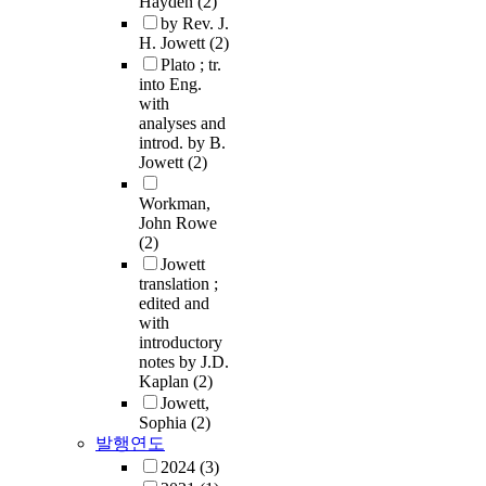
Hayden
(2)
by Rev. J.
H. Jowett
(2)
Plato ; tr.
into Eng.
with
analyses and
introd. by B.
Jowett
(2)
Workman,
John Rowe
(2)
Jowett
translation ;
edited and
with
introductory
notes by J.D.
Kaplan
(2)
Jowett,
Sophia
(2)
발행연도
2024
(3)