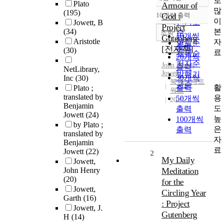
로
정확도
Plato
Armour of
많
순
(195)
10개씩 출력
God :
내림차순
이
인기도
Jowett, B
Project
본
(34)
순
조회
10개씩
Gutenberg
Aristotle
자
연도순
출력
[전자책]
(30)
료
제목순
20개씩
저자순
John Henry
출력
NetLibrary,
Jowett
발행기
30개씩
Inc
(30)
북큐브네트
관순
활
Plato ;
출력
웍스
translated by
용
50개씩
2015
Benjamin
도
출력
Jowett
(24)
높
100개씩
by Plato ;
은
출력
translated by
자
Benjamin
료
Jowett
(22)
2
My Daily
Jowett,
John Henry
Meditation
(20)
for the
Jowett,
Circling Year
Garth
(16)
: Project
Jowett, J.
Gutenberg
H
(14)