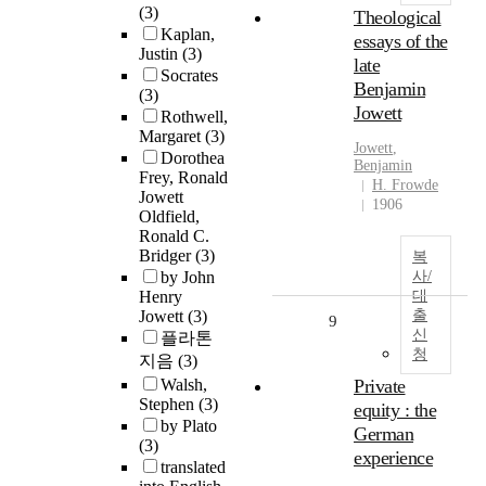
(3)
Theological
Kaplan,
essays of the
Justin
(3)
late
Socrates
Benjamin
(3)
Jowett
Rothwell,
Margaret
(3)
Jowett
,
Dorothea
Benjamin
Frey, Ronald
H. Frowde
Jowett
1906
Oldfield,
Ronald C.
Bridger
(3)
복
by John
사/
Henry
대
Jowett
(3)
출
9
신
플라톤
청
지음
(3)
Walsh,
Private
Stephen
(3)
equity : the
by Plato
German
(3)
experience
translated