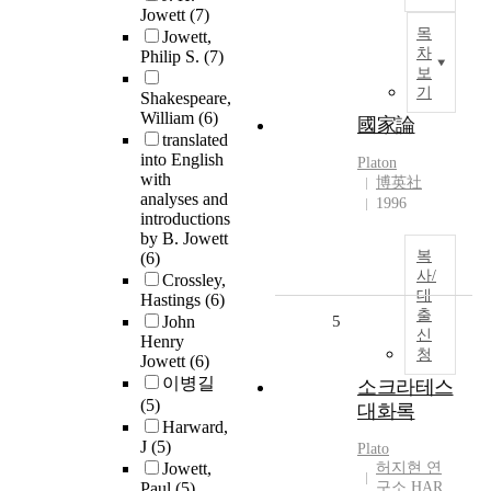
Jowett
(7)
목
Jowett,
차
Philip S.
(7)
보
기
Shakespeare,
William
(6)
國家論
translated
into English
Platon
with
博英社
analyses and
1996
introductions
by B. Jowett
복
(6)
사/
Crossley,
대
Hastings
(6)
출
John
5
신
Henry
청
Jowett
(6)
이병길
소크라테스
(5)
대화록
Harward,
J
(5)
Plato
Jowett,
허지현 연
Paul
(5)
구소 HAR