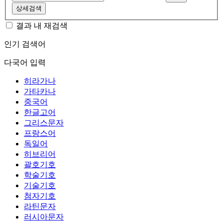
상세검색
결과 내 재검색
인기 검색어
다국어 입력
히라가나
가타카나
중국어
한글고어
그리스문자
프랑스어
독일어
히브리어
괄호기호
학술기호
기술기호
첨자기호
라틴문자
러시아문자