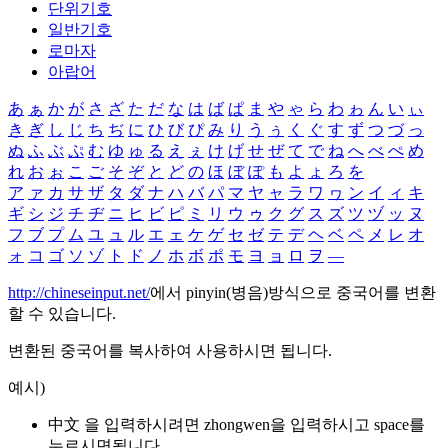
단위기호
일반기호
로마자
아랍어
あ
ぁ
か
が
さ
ざ
た
だ
な
は
ば
ぱ
ま
や
ゃ
ら
わ
ゎ
ん
い
ぃ
き
ぎ
し
じ
ち
ぢ
に
ひ
び
ぴ
み
り
う
ぅ
く
ぐ
す
ず
つ
づ
っ
ぬ
ふ
ぶ
ぷ
む
ゆ
ゅ
る
え
ぇ
け
げ
せ
ぜ
て
で
ね
へ
べ
ぺ
め
れ
お
ぉ
こ
ご
そ
ぞ
と
ど
の
ほ
ぼ
ぽ
も
よ
ょ
ろ
を
ア
ァ
カ
サ
ザ
タ
ダ
ナ
ハ
バ
パ
マ
ヤ
ャ
ラ
ワ
ヮ
ン
イ
ィ
キ
ギ
シ
ジ
チ
ヂ
ニ
ヒ
ビ
ピ
ミ
リ
ウ
ゥ
ク
グ
ス
ズ
ツ
ヅ
ッ
ヌ
フ
ブ
プ
ム
ユ
ュ
ル
エ
ェ
ケ
ゲ
セ
ゼ
テ
デ
ヘ
ベ
ペ
メ
レ
オ
ォ
コ
ゴ
ソ
ゾ
ト
ド
ノ
ホ
ボ
ポ
モ
ヨ
ョ
ロ
ヲ
―
http://chineseinput.net/
에서 pinyin(병음)방식으로 중국어를 변환
할 수 있습니다.
변환된 중국어를 복사하여 사용하시면 됩니다.
예시)
中文 을 입력하시려면
zhongwen
을 입력하시고 space를
누르시면됩니다.