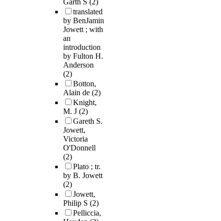
Garth S
(2)
translated
by BenJamin
Jowett ; with
an
introduction
by Fulton H.
Anderson
(2)
Botton,
Alain de
(2)
Knight,
M. J
(2)
Gareth S.
Jowett,
Victoria
O'Donnell
(2)
Plato ; tr.
by B. Jowett
(2)
Jowett,
Philip S
(2)
Pelliccia,