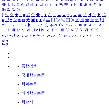
㎒
㎓
㎔
Ω
㏀
㏁
㎊
㎋
㎌
㏖
㏅
㎭
㎮
㎯
㏛
㎩
㎪
㎫
㎬
㏝
㏐
㏓
㏃
㏉
㏜
㏆
§
※
☆
★
○
●
◎
◇
◆
□
■
△
▽
→
←
↑
↓
↔
〓
◁
◀
▷
▶
♤
♠
♡
♥
♧
♣
⊙
◈
▣
◐
◑
▒
▤
▥
▨
▧
▦
▩
♨
☏
☎
☜
☞
¶
†
‡
↕
↗
↙
↖
↘
♭
♩
♪
♬
㉿
㈜
№
㏇
™
㏂
㏘
℡
＃
＆
＊
＠
ª
º
ⅰ
ⅱ
ⅲ
ⅳ
ⅴ
ⅵ
ⅶ
ⅷ
ⅸ
ⅹ
Ⅰ
Ⅱ
Ⅲ
Ⅳ
Ⅴ
Ⅵ
Ⅶ
Ⅷ
Ⅸ
Ⅹ
ا
ب
ت
ث
ج
ح
خ
د
ذ
ر
ز
س
ش
ص
ض
ط
ظ
ع
غ
ف
ق
ک
ل
م
ن
ه
و
ی
닫기
통합검색
국내학술논문
학위논문
해외학술논문
학술지