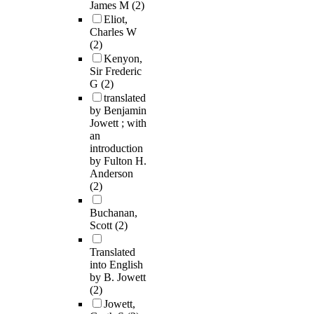
James M
(2)
Eliot,
Charles W
(2)
Kenyon,
Sir Frederic
G
(2)
translated
by Benjamin
Jowett ; with
an
introduction
by Fulton H.
Anderson
(2)
Buchanan,
Scott
(2)
Translated
into English
by B. Jowett
(2)
Jowett,