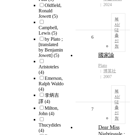
2024
Oldfield,
Ronald
Jowett
(5)
복
사/
Campbell,
대
Lewis
(5)
출
6
by Plato ;
신
[translated
청
by Benjamin
國家論
Jowett]
(5)
Plato
Aristoteles
博英社
(4)
2007
Emerson,
Ralph Waldo
(4)
복
李炳吉
사/
譯
(4)
대
출
Milton,
7
신
John
(4)
청
Thucydides
Dear Miss
(4)
Nightingale :