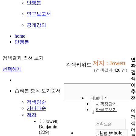
단행본
연구보고서
공개강의
home
단행본
검색결과 좁혀 보기
연
저자 : Jowett
검색키워드
관
선택해제
(검색결과
426
건)
검
색
어
좁혀본 항목 보기순서
추
천
내보내기
검색량순
내책장담기
가나다순
한글로보기
이
1
저자
검
Jowett,
색
정확도순
Benjamin
어
(229)
The Whole
내림차순