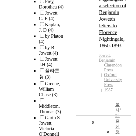
Frey,
a selection of
Dorothea
(4)
Benjamin
Jowett,
C. E
(4)
Jowett's
Kaplan,
letters to
J. D
(4)
Florence
by Platon
Nightingale,
(4)
1860-1893
by B.
Jowett
(4)
Jowett
,
Jowett,
Benjamin
J.H
(4)
Clarendon
Press
플라톤
Oxford
著
(3)
University
Greene,
Press
William
1987
Chase
(3)
복
Middleton,
사/
Thomas
(3)
대
Garth S.
출
8
Jowett,
신
Victoria
청
O'Donnell