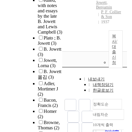
edited,
Jowett
,
with notes
Benjamin
and essays
P. F. Collier
by the late
& Son
B. Jowett
1937
and Lewis
Campbell
(3)
복
Plato ; B.
사/
Jowett
(3)
대
B. Jowett
출
(3)
신
Jowett,
청
Lorna
(3)
B. Jowett
옮김
(3)
내보내기
Adler,
내책장담기
Mortimer J
한글로보기
(2)
Bacon,
정확도순
Francis
(2)
Homer
내림차순
(2)
정확도
Browne,
순
10개씩 출력
내림차순
Thomas
(2)
인기도