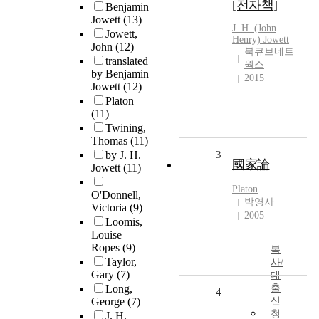
[전자책]
Benjamin
Jowett
(13)
J. H. (John
Jowett,
Henry)
Jowett
John
(12)
북큐브네트
translated
웍스
by Benjamin
2015
Jowett
(12)
Platon
(11)
Twining,
Thomas
(11)
by J. H.
3
國家論
Jowett
(11)
Platon
O'Donnell,
박영사
Victoria
(9)
2005
Loomis,
Louise
Ropes
(9)
복
Taylor,
사/
Gary
(7)
대
Long,
출
4
George
(7)
신
청
J. H.