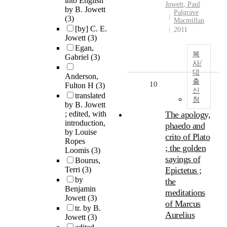
into English
Jowett
, Paul
by B. Jowett
Palgrave
(3)
Macmillan
[by] C. E.
2011
Jowett
(3)
Egan,
복
Gabriel
(3)
사/
대
Anderson,
출
10
Fulton H
(3)
신
translated
청
by B. Jowett
; edited, with
The apology,
introduction,
phaedo and
by Louise
crito of Plato
Ropes
; the golden
Loomis
(3)
sayings of
Bourus,
Terri
(3)
Epictetus ;
by
the
Benjamin
meditations
Jowett
(3)
of Marcus
tr. by B.
Aurelius
Jowett
(3)