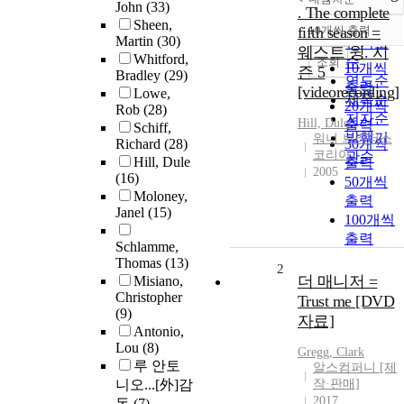
정확도
John
(33)
. The complete
순
Sheen,
fifth season =
10개씩 출력
내림차순
Martin
(30)
인기도
웨스트 윙. 시
Whitford,
순
조회
10개씩
즌 5
Bradley
(29)
연도순
출력
[videorecording]
Lowe,
제목순
20개씩
Rob
(28)
저자순
Hill, Dule
출력
Schiff,
발행기
워너 브러더스
Richard
(28)
30개씩
코리아
관순
Hill, Dule
출력
2005
(16)
50개씩
Moloney,
출력
Janel
(15)
100개씩
출력
Schlamme,
Thomas
(13)
2
더 매니저 =
Misiano,
Christopher
Trust me [DVD
(9)
자료]
Antonio,
Lou
(8)
Gregg, Clark
루 안토
알스컴퍼니 [제
니오...[外]감
작·판매]
2017
독
(7)