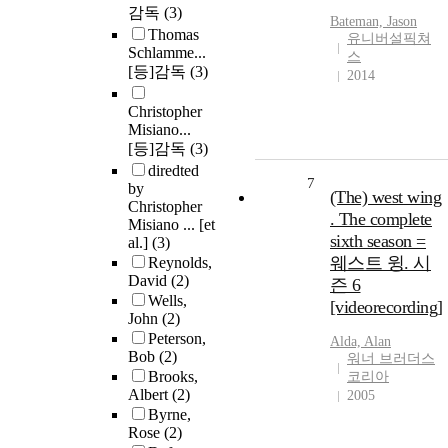
감독
(3)
Bateman, Jason
Thomas
유니버설픽쳐
Schlamme...
스
[등]감독
(3)
2014
Christopher
Misiano...
[등]감독
(3)
diredted
7
by
(The) west wing
Christopher
. The complete
Misiano ... [et
sixth season =
al.]
(3)
웨스트 윙. 시
Reynolds,
David
(2)
즌 6
Wells,
[videorecording]
John
(2)
Peterson,
Alda, Alan
Bob
(2)
워너 브러더스
Brooks,
코리아
Albert
(2)
2005
Byrne,
Rose
(2)