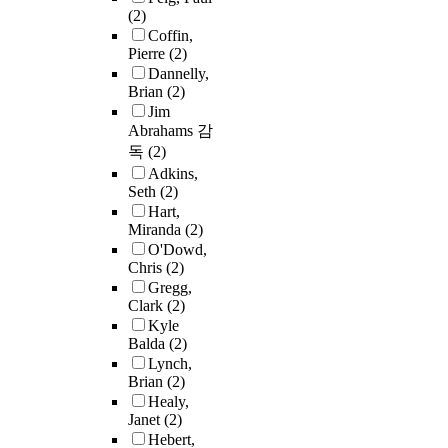
(2)
Coffin,
Pierre
(2)
Dannelly,
Brian
(2)
Jim
Abrahams 감
독
(2)
Adkins,
Seth
(2)
Hart,
Miranda
(2)
O'Dowd,
Chris
(2)
Gregg,
Clark
(2)
Kyle
Balda
(2)
Lynch,
Brian
(2)
Healy,
Janet
(2)
Hebert,