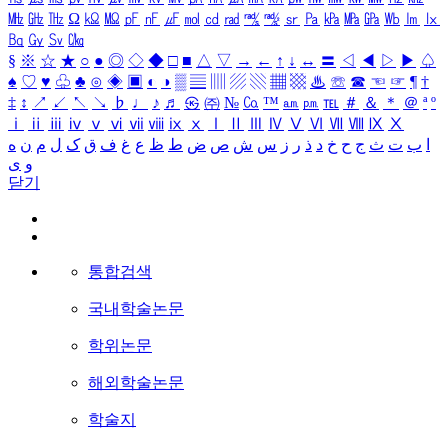
㎒
㎓
㎔
Ω
㏀
㏁
㎊
㎋
㎌
㏖
㏅
㎭
㎮
㎯
㏛
㎩
㎪
㎫
㎬
㏝
㏐
㏓
㏃
㏉
㏜
㏆
§
※
☆
★
○
●
◎
◇
◆
□
■
△
▽
→
←
↑
↓
↔
〓
◁
◀
▷
▶
♤
♠
♡
♥
♧
♣
⊙
◈
▣
◐
◑
▒
▤
▥
▨
▧
▦
▩
♨
☏
☎
☜
☞
¶
†
‡
↕
↗
↙
↖
↘
♭
♩
♪
♬
㉿
㈜
№
㏇
™
㏂
㏘
℡
＃
＆
＊
＠
ª
º
ⅰ
ⅱ
ⅲ
ⅳ
ⅴ
ⅵ
ⅶ
ⅷ
ⅸ
ⅹ
Ⅰ
Ⅱ
Ⅲ
Ⅳ
Ⅴ
Ⅵ
Ⅶ
Ⅷ
Ⅸ
Ⅹ
ا
ب
ت
ث
ج
ح
خ
د
ذ
ر
ز
س
ش
ص
ض
ط
ظ
ع
غ
ف
ق
ک
ل
م
ن
ه
و
ی
닫기
통합검색
국내학술논문
학위논문
해외학술논문
학술지