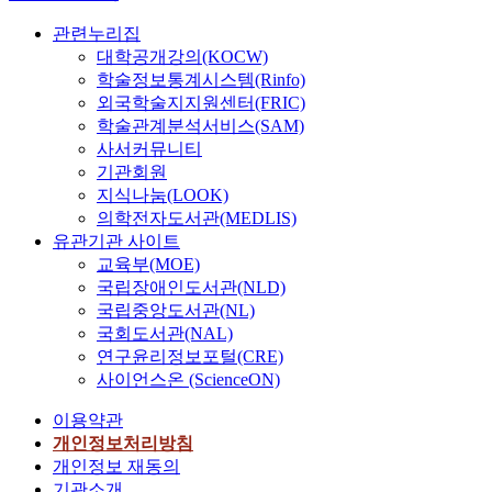
관련누리집
대학공개강의(KOCW)
학술정보통계시스템(Rinfo)
외국학술지지원센터(FRIC)
학술관계분석서비스(SAM)
사서커뮤니티
기관회원
지식나눔(LOOK)
의학전자도서관(MEDLIS)
유관기관 사이트
교육부(MOE)
국립장애인도서관(NLD)
국립중앙도서관(NL)
국회도서관(NAL)
연구윤리정보포털(CRE)
사이언스온 (ScienceON)
이용약관
개인정보처리방침
개인정보 재동의
기관소개