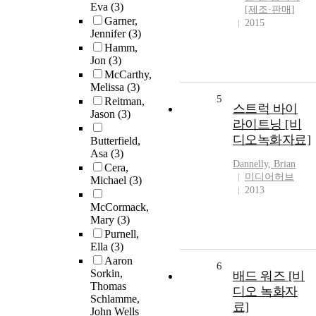
Eva
(3)
[제조·판매]
Garner,
2015
Jennifer
(3)
Hamm,
Jon
(3)
McCarthy,
Melissa
(3)
5
Reitman,
스트럭 바이
Jason
(3)
라이트닝 [비
디오녹화자료]
Butterfield,
Asa
(3)
Dannelly, Brian
Cera,
미디어허브
Michael
(3)
2013
McCormack,
Mary
(3)
Purnell,
Ella
(3)
Aaron
6
Sorkin,
배드 워즈 [비
Thomas
디오 녹화자
Schlamme,
료]
John Wells