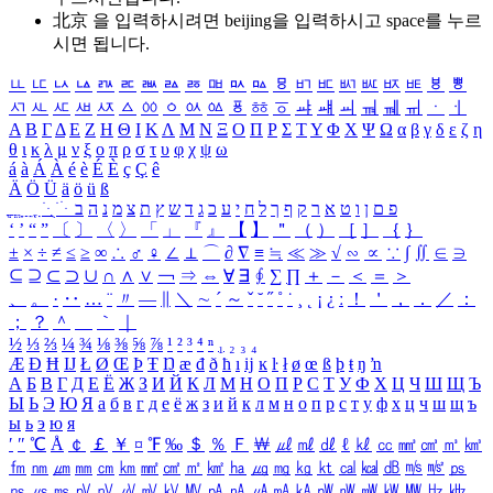
北京 을 입력하시려면
beijing
을 입력하시고 space를 누르
시면 됩니다.
ㅥ
ㅦ
ㅧ
ㅨ
ㅩ
ㅪ
ㅫ
ㅬ
ㅭ
ㅮ
ㅯ
ㅰ
ㅱ
ㅲ
ㅳ
ㅴ
ㅵ
ㅶ
ㅷ
ㅸ
ㅹ
ㅺ
ㅻ
ㅼ
ㅽ
ㅾ
ㅿ
ㆀ
ㆁ
ㆂ
ㆃ
ㆄ
ㆅ
ㆆ
ㆇ
ㆈ
ㆉ
ㆊ
ㆋ
ㆌ
ㆍ
ㆎ
Α
Β
Γ
Δ
Ε
Ζ
Η
Θ
Ι
Κ
Λ
Μ
Ν
Ξ
Ο
Π
Ρ
Σ
Τ
Υ
Φ
Χ
Ψ
Ω
α
β
γ
δ
ε
ζ
η
θ
ι
κ
λ
μ
ν
ξ
ο
π
ρ
σ
τ
υ
φ
χ
ψ
ω
á
à
Á
À
é
è
É
È
ç
Ç
ê
Ä
Ö
Ü
ä
ö
ü
ß
ְ
ֳ
ֲ
ֱ
ָ
ַ
ֵ
ֶ
ִ
ֹ
ּ
ֻ
ׂ
ׁ
ּ
ב
ה
נ
מ
צ
ת
ץ
ש
ד
ג
כ
ע
י
ח
ל
ך
ף
ק
ר
א
ט
ו
ן
ם
פ
‘
’
“
”
〔
〕
〈
〉
「
」
『
』
【
】
＂
（
）
［
］
｛
｝
±
×
÷
≠
≤
≥
∞
∴
♂
♀
∠
⊥
⌒
∂
∇
≡
≒
≪
≫
√
∽
∝
∵
∫
∬
∈
∋
⊆
⊇
⊂
⊃
∪
∩
∧
∨
￢
⇒
⇔
∀
∃
∮
∑
∏
＋
－
＜
＝
＞
、
。
·
‥
…
¨
〃
―
∥
＼
∼
´
～
ˇ
˘
˝
˚
˙
¸
˛
¡
¿
ː
！
＇
，
．
／
：
；
？
＾
＿
｀
｜
½
⅓
⅔
¼
¾
⅛
⅜
⅝
⅞
¹
²
³
⁴
ⁿ
₁
₂
₃
₄
Æ
Ð
Ħ
Ĳ
Ł
Ø
Œ
Þ
Ŧ
Ŋ
æ
đ
ð
ħ
ı
ĳ
ĸ
ŀ
ł
ø
œ
ß
þ
ŧ
ŋ
ŉ
А
Б
В
Г
Д
Е
Ё
Ж
З
И
Й
К
Л
М
Н
О
П
Р
С
Т
У
Ф
Х
Ц
Ч
Ш
Щ
Ъ
Ы
Ь
Э
Ю
Я
а
б
в
г
д
е
ё
ж
з
и
й
к
л
м
н
о
п
р
с
т
у
ф
х
ц
ч
ш
щ
ъ
ы
ь
э
ю
я
′
″
℃
Å
￠
￡
￥
¤
℉
‰
＄
％
Ｆ
￦
㎕
㎖
㎗
ℓ
㎘
㏄
㎣
㎤
㎥
㎦
㎙
㎚
㎛
㎜
㎝
㎞
㎟
㎠
㎡
㎢
㏊
㎍
㎎
㎏
㏏
㎈
㎉
㏈
㎧
㎨
㎰
㎱
㎲
㎳
㎴
㎵
㎶
㎷
㎸
㎹
㎀
㎁
㎂
㎃
㎄
㎺
㎻
㎽
㎾
㎿
㎐
㎑