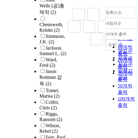
Wells [공]총
제작
(2)
정확도순
내림차순
Chenoweth,
정확도
Kristin
(2)
순
10개씩 출력
Simmons,
내림차순
인기도
J.K.
(2)
순
조회
10개씩
Jackson,
연도순
Samuel L.
(2)
출력
제목순
Ward,
20개씩
저자순
Fred
(2)
출력
발행기
Jason
30개씩
Reitman 감
관순
출력
독
(2)
50개씩
Tomei,
출력
Marisa
(2)
100개씩
Colfer,
출력
Chris
(2)
Riggs,
Ransom
(2)
Wilson,
Rebel
(2)
Feig, Paul