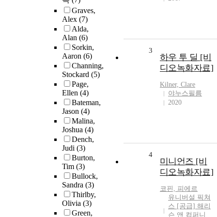
Graves,
Alex
(7)
Alda,
Alan
(6)
Sorkin,
3
Aaron
(6)
하우 투 딜 [비
Channing,
디오녹화자료]
Stockard
(5)
Page,
Kilner, Clare
Ellen
(4)
야누스필름
Bateman,
2020
Jason
(4)
Malina,
Joshua
(4)
Dench,
Judi
(3)
4
Burton,
미니언즈 [비
Tim
(3)
디오녹화자료]
Bullock,
Sandra
(3)
코핀, 피에르
Thirlby,
유니버설 픽쳐
Olivia
(3)
스 [공급] 해리
Green,
슨 앤 컴퍼니