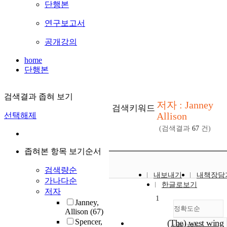
단행본
연구보고서
공개강의
home
단행본
검색결과 좁혀 보기
저자 : Janney
검색키워드
Allison
선택해제
(검색결과
67
건)
좁혀본 항목 보기순서
검색량순
내보내기
내책장담
가나다순
한글로보기
저자
1
Janney,
정확도순
Allison
(67)
Spencer,
(The) west wing
내림차순