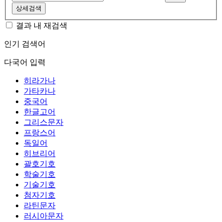
상세검색
결과 내 재검색
인기 검색어
다국어 입력
히라가나
가타카나
중국어
한글고어
그리스문자
프랑스어
독일어
히브리어
괄호기호
학술기호
기술기호
첨자기호
라틴문자
러시아문자