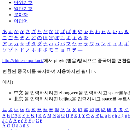
단위기호
일반기호
로마자
아랍어
あ
ぁ
か
が
さ
ざ
た
だ
な
は
ば
ぱ
ま
や
ゃ
ら
わ
ゎ
ん
い
ぃ
き
こ
ご
そ
ぞ
と
ど
の
ほ
ぼ
ぽ
も
よ
ょ
ろ
を
ア
ァ
カ
サ
ザ
タ
ダ
ナ
ハ
バ
パ
マ
ヤ
ャ
ラ
ワ
ヮ
ン
イ
ィ
キ
ギ
ソ
ゾ
ト
ド
ノ
ホ
ボ
ポ
モ
ヨ
ョ
ロ
ヲ
―
http://chineseinput.net/
에서 pinyin(병음)방식으로 중국어를 변환
변환된 중국어를 복사하여 사용하시면 됩니다.
예시)
中文 을 입력하시려면
zhongwen
을 입력하시고 space를
北京 을 입력하시려면
beijing
을 입력하시고 space를 누르
ㅥ
ㅦ
ㅧ
ㅨ
ㅩ
ㅪ
ㅫ
ㅬ
ㅭ
ㅮ
ㅯ
ㅰ
ㅱ
ㅲ
ㅳ
ㅴ
ㅵ
ㅶ
ㅷ
ㅸ
ㅹ
ㅺ
Α
Β
Γ
Δ
Ε
Ζ
Η
Θ
Ι
Κ
Λ
Μ
Ν
Ξ
Ο
Π
Ρ
Σ
Τ
Υ
Φ
Χ
Ψ
Ω
α
β
γ
δ
ε
ζ
η
á
à
Á
À
é
è
É
È
ç
Ç
ê
Ä
Ö
Ü
ä
ö
ü
ß