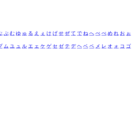
ぶ
ぷ
む
ゆ
ゅ
る
え
ぇ
け
げ
せ
ぜ
て
で
ね
へ
べ
ぺ
め
れ
お
ぉ
プ
ム
ユ
ュ
ル
エ
ェ
ケ
ゲ
セ
ゼ
テ
デ
ヘ
ベ
ペ
メ
レ
オ
ォ
コ
ゴ