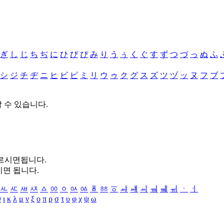
ぎ
し
じ
ち
ぢ
に
ひ
び
ぴ
み
り
う
ぅ
く
ぐ
す
ず
つ
づ
っ
ぬ
ふ
シ
ジ
チ
ヂ
ニ
ヒ
ビ
ピ
ミ
リ
ウ
ゥ
ク
グ
ス
ズ
ツ
ヅ
ッ
ヌ
フ
ブ
할 수 있습니다.
누르시면됩니다.
시면 됩니다.
ㅻ
ㅼ
ㅽ
ㅾ
ㅿ
ㆀ
ㆁ
ㆂ
ㆃ
ㆄ
ㆅ
ㆆ
ㆇ
ㆈ
ㆉ
ㆊ
ㆋ
ㆌ
ㆍ
ㆎ
θ
ι
κ
λ
μ
ν
ξ
ο
π
ρ
σ
τ
υ
φ
χ
ψ
ω