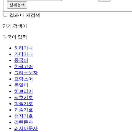
상세검색
결과 내 재검색
인기 검색어
다국어 입력
히라가나
가타카나
중국어
한글고어
그리스문자
프랑스어
독일어
히브리어
괄호기호
학술기호
기술기호
첨자기호
라틴문자
러시아문자