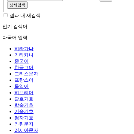
상세검색
결과 내 재검색
인기 검색어
다국어 입력
히라가나
가타카나
중국어
한글고어
그리스문자
프랑스어
독일어
히브리어
괄호기호
학술기호
기술기호
첨자기호
라틴문자
러시아문자