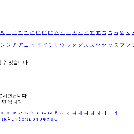
ぎ
し
じ
ち
ぢ
に
ひ
び
ぴ
み
り
う
ぅ
く
ぐ
す
ず
つ
づ
っ
ぬ
ふ
シ
ジ
チ
ヂ
ニ
ヒ
ビ
ピ
ミ
リ
ウ
ゥ
ク
グ
ス
ズ
ツ
ヅ
ッ
ヌ
フ
ブ
할 수 있습니다.
누르시면됩니다.
시면 됩니다.
ㅻ
ㅼ
ㅽ
ㅾ
ㅿ
ㆀ
ㆁ
ㆂ
ㆃ
ㆄ
ㆅ
ㆆ
ㆇ
ㆈ
ㆉ
ㆊ
ㆋ
ㆌ
ㆍ
ㆎ
θ
ι
κ
λ
μ
ν
ξ
ο
π
ρ
σ
τ
υ
φ
χ
ψ
ω