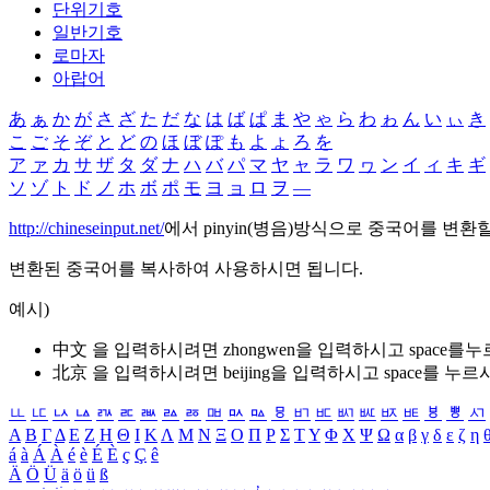
단위기호
일반기호
로마자
아랍어
あ
ぁ
か
が
さ
ざ
た
だ
な
は
ば
ぱ
ま
や
ゃ
ら
わ
ゎ
ん
い
ぃ
き
こ
ご
そ
ぞ
と
ど
の
ほ
ぼ
ぽ
も
よ
ょ
ろ
を
ア
ァ
カ
サ
ザ
タ
ダ
ナ
ハ
バ
パ
マ
ヤ
ャ
ラ
ワ
ヮ
ン
イ
ィ
キ
ギ
ソ
ゾ
ト
ド
ノ
ホ
ボ
ポ
モ
ヨ
ョ
ロ
ヲ
―
http://chineseinput.net/
에서 pinyin(병음)방식으로 중국어를 변환
변환된 중국어를 복사하여 사용하시면 됩니다.
예시)
中文 을 입력하시려면
zhongwen
을 입력하시고 space를
北京 을 입력하시려면
beijing
을 입력하시고 space를 누르
ㅥ
ㅦ
ㅧ
ㅨ
ㅩ
ㅪ
ㅫ
ㅬ
ㅭ
ㅮ
ㅯ
ㅰ
ㅱ
ㅲ
ㅳ
ㅴ
ㅵ
ㅶ
ㅷ
ㅸ
ㅹ
ㅺ
Α
Β
Γ
Δ
Ε
Ζ
Η
Θ
Ι
Κ
Λ
Μ
Ν
Ξ
Ο
Π
Ρ
Σ
Τ
Υ
Φ
Χ
Ψ
Ω
α
β
γ
δ
ε
ζ
η
á
à
Á
À
é
è
É
È
ç
Ç
ê
Ä
Ö
Ü
ä
ö
ü
ß