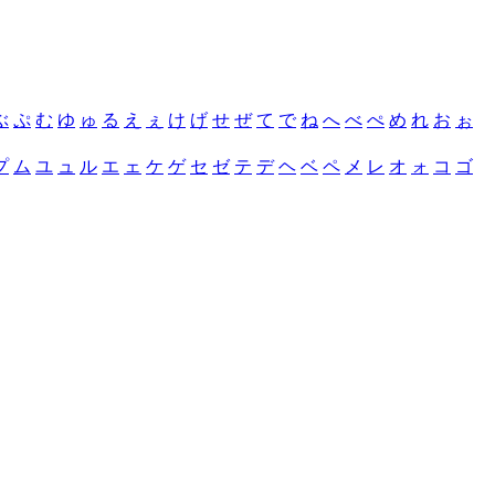
ぶ
ぷ
む
ゆ
ゅ
る
え
ぇ
け
げ
せ
ぜ
て
で
ね
へ
べ
ぺ
め
れ
お
ぉ
プ
ム
ユ
ュ
ル
エ
ェ
ケ
ゲ
セ
ゼ
テ
デ
ヘ
ベ
ペ
メ
レ
オ
ォ
コ
ゴ