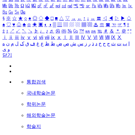
㎒
㎓
㎔
Ω
㏀
㏁
㎊
㎋
㎌
㏖
㏅
㎭
㎮
㎯
㏛
㎩
㎪
㎫
㎬
㏝
㏐
㏓
㏃
㏉
㏜
㏆
§
※
☆
★
○
●
◎
◇
◆
□
■
△
▽
→
←
↑
↓
↔
〓
◁
◀
▷
▶
♤
♠
♡
♥
♧
♣
⊙
◈
▣
◐
◑
▒
▤
▥
▨
▧
▦
▩
♨
☏
☎
☜
☞
¶
†
‡
↕
↗
↙
↖
↘
♭
♩
♪
♬
㉿
㈜
№
㏇
™
㏂
㏘
℡
＃
＆
＊
＠
ª
º
ⅰ
ⅱ
ⅲ
ⅳ
ⅴ
ⅵ
ⅶ
ⅷ
ⅸ
ⅹ
Ⅰ
Ⅱ
Ⅲ
Ⅳ
Ⅴ
Ⅵ
Ⅶ
Ⅷ
Ⅸ
Ⅹ
ا
ب
ت
ث
ج
ح
خ
د
ذ
ر
ز
س
ش
ص
ض
ط
ظ
ع
غ
ف
ق
ک
ل
م
ن
ه
و
ی
닫기
통합검색
국내학술논문
학위논문
해외학술논문
학술지