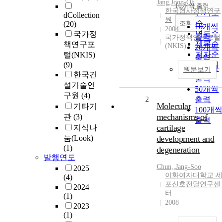
순
Jang,Joon-Oh
10개씩 출력
내림차
한국형사정책연구
인기도
dCollection
원
순
조회
(20)
10개씩
2004
연도순
국가정
출력
국가정책연구포털
제목순
책연구포
(NKIS)
20개씩
저자순
털(NKIS)
출력
(9)
발행기
30개씩
원문보기
한국건
관순
출력
설기술연
50개씩
구원
(4)
2
출력
Molecular
기타기
100개
mechanisms of
관
(3)
출력
cartilage
지식나
눔(Look)
development and
(1)
degeneration
발행연도
Chun,
,
Jang-Soo
2025
이화여자대학교 
(4)
포신호전달연구센
2024
터
(1)
2008
2023
(1)