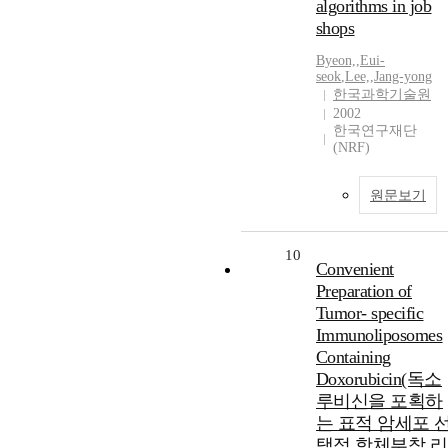
algorithms in job
shops
Byeon,
,
Eui-
seok
,
Lee,
,
Jang-yong
한국과학기술원
2002
한국연구재단
(NRF)
원문보기
10
Convenient
Preparation of
Tumor- specific
Immunoliposomes
Containing
Doxorubicin(독소
루비신을 포획하
는 표적 암세포 
택적 항체부착 리