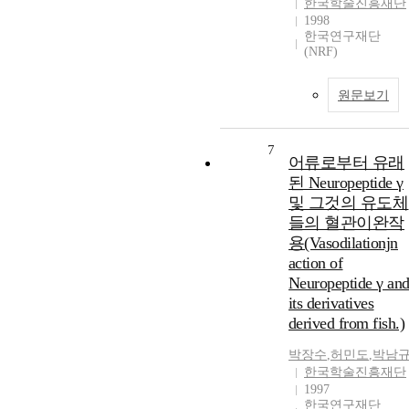
한국학술진흥재단
1998
한국연구재단
(NRF)
원문보기
7
어류로부터 유래
된 Neuropeptide γ
및 그것의 유도체
들의 혈관이완작
용(Vasodilationjn
action of
Neuropeptide γ an
its derivatives
derived from fish.)
박장수
,
허민도
,
박남
한국학술진흥재단
1997
한국연구재단