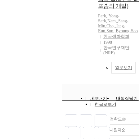
포솜의 개발)
Park,
,
Yong-
Serk
,
Nam,
,
Sang-
Min
,
Cho,
,
Jang-
Eun
,
Son,
,
Byoung-Soo
한국생화학회
1998
한국연구재단
(NRF)
원문보기
내보내기
내책장담기
한글로보기
정확도순
내림차순
정확도
순