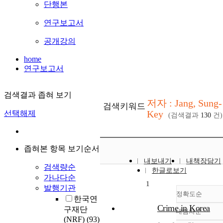
단행본
연구보고서
공개강의
home
연구보고서
검색결과 좁혀 보기
저자 : Jang, Sung-
검색키워드
Key
선택해제
(검색결과
130
건)
좁혀본 항목 보기순서
내보내기
내책장담기
검색량순
한글로보기
가나다순
1
발행기관
정확도순
한국연
Crime in Korea
구재단
내림차순
정확도
(NRF)
(93)