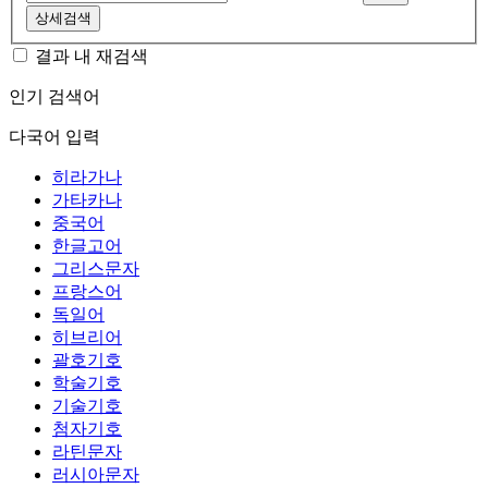
상세검색
결과 내 재검색
인기 검색어
다국어 입력
히라가나
가타카나
중국어
한글고어
그리스문자
프랑스어
독일어
히브리어
괄호기호
학술기호
기술기호
첨자기호
라틴문자
러시아문자