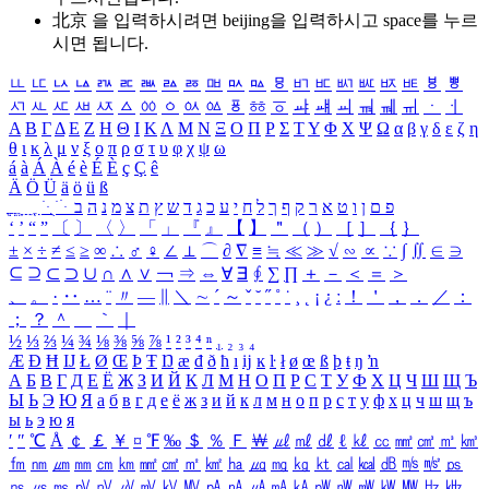
北京 을 입력하시려면
beijing
을 입력하시고 space를 누르
시면 됩니다.
ㅥ
ㅦ
ㅧ
ㅨ
ㅩ
ㅪ
ㅫ
ㅬ
ㅭ
ㅮ
ㅯ
ㅰ
ㅱ
ㅲ
ㅳ
ㅴ
ㅵ
ㅶ
ㅷ
ㅸ
ㅹ
ㅺ
ㅻ
ㅼ
ㅽ
ㅾ
ㅿ
ㆀ
ㆁ
ㆂ
ㆃ
ㆄ
ㆅ
ㆆ
ㆇ
ㆈ
ㆉ
ㆊ
ㆋ
ㆌ
ㆍ
ㆎ
Α
Β
Γ
Δ
Ε
Ζ
Η
Θ
Ι
Κ
Λ
Μ
Ν
Ξ
Ο
Π
Ρ
Σ
Τ
Υ
Φ
Χ
Ψ
Ω
α
β
γ
δ
ε
ζ
η
θ
ι
κ
λ
μ
ν
ξ
ο
π
ρ
σ
τ
υ
φ
χ
ψ
ω
á
à
Á
À
é
è
É
È
ç
Ç
ê
Ä
Ö
Ü
ä
ö
ü
ß
ְ
ֳ
ֲ
ֱ
ָ
ַ
ֵ
ֶ
ִ
ֹ
ּ
ֻ
ׂ
ׁ
ּ
ב
ה
נ
מ
צ
ת
ץ
ש
ד
ג
כ
ע
י
ח
ל
ך
ף
ק
ר
א
ט
ו
ן
ם
פ
‘
’
“
”
〔
〕
〈
〉
「
」
『
』
【
】
＂
（
）
［
］
｛
｝
±
×
÷
≠
≤
≥
∞
∴
♂
♀
∠
⊥
⌒
∂
∇
≡
≒
≪
≫
√
∽
∝
∵
∫
∬
∈
∋
⊆
⊇
⊂
⊃
∪
∩
∧
∨
￢
⇒
⇔
∀
∃
∮
∑
∏
＋
－
＜
＝
＞
、
。
·
‥
…
¨
〃
―
∥
＼
∼
´
～
ˇ
˘
˝
˚
˙
¸
˛
¡
¿
ː
！
＇
，
．
／
：
；
？
＾
＿
｀
｜
½
⅓
⅔
¼
¾
⅛
⅜
⅝
⅞
¹
²
³
⁴
ⁿ
₁
₂
₃
₄
Æ
Ð
Ħ
Ĳ
Ł
Ø
Œ
Þ
Ŧ
Ŋ
æ
đ
ð
ħ
ı
ĳ
ĸ
ŀ
ł
ø
œ
ß
þ
ŧ
ŋ
ŉ
А
Б
В
Г
Д
Е
Ё
Ж
З
И
Й
К
Л
М
Н
О
П
Р
С
Т
У
Ф
Х
Ц
Ч
Ш
Щ
Ъ
Ы
Ь
Э
Ю
Я
а
б
в
г
д
е
ё
ж
з
и
й
к
л
м
н
о
п
р
с
т
у
ф
х
ц
ч
ш
щ
ъ
ы
ь
э
ю
я
′
″
℃
Å
￠
￡
￥
¤
℉
‰
＄
％
Ｆ
￦
㎕
㎖
㎗
ℓ
㎘
㏄
㎣
㎤
㎥
㎦
㎙
㎚
㎛
㎜
㎝
㎞
㎟
㎠
㎡
㎢
㏊
㎍
㎎
㎏
㏏
㎈
㎉
㏈
㎧
㎨
㎰
㎱
㎲
㎳
㎴
㎵
㎶
㎷
㎸
㎹
㎀
㎁
㎂
㎃
㎄
㎺
㎻
㎽
㎾
㎿
㎐
㎑