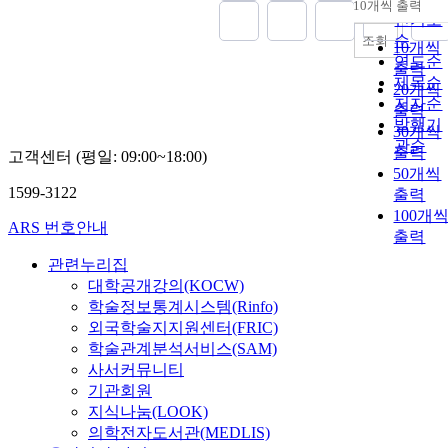
10개씩 출력
내림차
인기도
순
조회
10개씩
연도순
출력
제목순
20개씩
저자순
출력
발행기
30개씩
관순
출력
고객센터 (평일: 09:00~18:00)
50개씩
1599-3122
출력
100개
ARS 번호안내
출력
관련누리집
대학공개강의(KOCW)
학술정보통계시스템(Rinfo)
외국학술지지원센터(FRIC)
학술관계분석서비스(SAM)
사서커뮤니티
기관회원
지식나눔(LOOK)
의학전자도서관(MEDLIS)