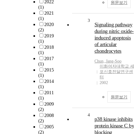
2022
원문보기
(1)
2021
(1)
3
Signaling pathway
2020
(2)
during nitric oxide-
2019
induced apoptosis
(1)
of articular
2018
chondrocytes
(1)
2017
Chun,
,
Jang-Soo
(1)
이화여자대학교 
2015
포신호전달연구센
(1)
터
2014
2002
(1)
2011
원문보기
(1)
2009
(2)
4
2008
p38 kinase inhibits
(2)
protein kinase C b
2005
blocking
(2)