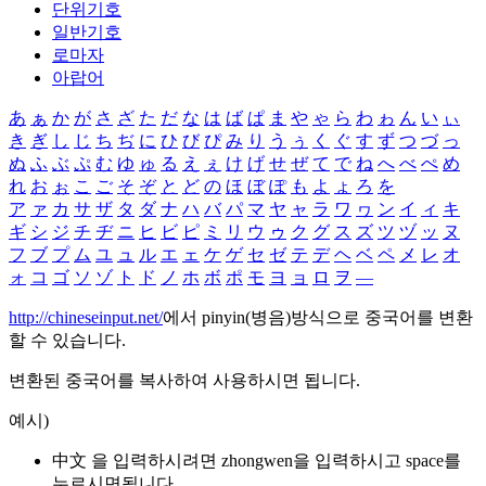
단위기호
일반기호
로마자
아랍어
あ
ぁ
か
が
さ
ざ
た
だ
な
は
ば
ぱ
ま
や
ゃ
ら
わ
ゎ
ん
い
ぃ
き
ぎ
し
じ
ち
ぢ
に
ひ
び
ぴ
み
り
う
ぅ
く
ぐ
す
ず
つ
づ
っ
ぬ
ふ
ぶ
ぷ
む
ゆ
ゅ
る
え
ぇ
け
げ
せ
ぜ
て
で
ね
へ
べ
ぺ
め
れ
お
ぉ
こ
ご
そ
ぞ
と
ど
の
ほ
ぼ
ぽ
も
よ
ょ
ろ
を
ア
ァ
カ
サ
ザ
タ
ダ
ナ
ハ
バ
パ
マ
ヤ
ャ
ラ
ワ
ヮ
ン
イ
ィ
キ
ギ
シ
ジ
チ
ヂ
ニ
ヒ
ビ
ピ
ミ
リ
ウ
ゥ
ク
グ
ス
ズ
ツ
ヅ
ッ
ヌ
フ
ブ
プ
ム
ユ
ュ
ル
エ
ェ
ケ
ゲ
セ
ゼ
テ
デ
ヘ
ベ
ペ
メ
レ
オ
ォ
コ
ゴ
ソ
ゾ
ト
ド
ノ
ホ
ボ
ポ
モ
ヨ
ョ
ロ
ヲ
―
http://chineseinput.net/
에서 pinyin(병음)방식으로 중국어를 변환
할 수 있습니다.
변환된 중국어를 복사하여 사용하시면 됩니다.
예시)
中文 을 입력하시려면
zhongwen
을 입력하시고 space를
누르시면됩니다.