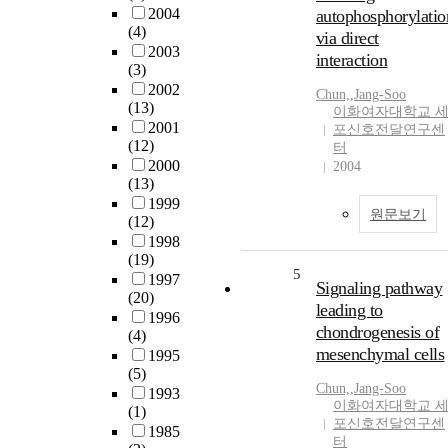
2004
autophosphorylatio
(4)
via direct
2003
interaction
(3)
2002
Chun,
,
Jang-Soo
(13)
이화여자대학교 
2001
포신호전달연구센
(12)
터
2000
2004
(13)
1999
원문보기
(12)
1998
(19)
5
1997
Signaling pathway
(20)
leading to
1996
chondrogenesis of
(4)
mesenchymal cells
1995
(5)
Chun,
,
Jang-Soo
1993
이화여자대학교 
(1)
포신호전달연구센
1985
터