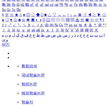
㎒
㎓
㎔
Ω
㏀
㏁
㎊
㎋
㎌
㏖
㏅
㎭
㎮
㎯
㏛
㎩
㎪
㎫
㎬
㏝
㏐
㏓
㏃
㏉
㏜
㏆
§
※
☆
★
○
●
◎
◇
◆
□
■
△
▽
→
←
↑
↓
↔
〓
◁
◀
▷
▶
♤
♠
♡
♥
♧
♣
⊙
◈
▣
◐
◑
▒
▤
▥
▨
▧
▦
▩
♨
☏
☎
☜
☞
¶
†
‡
↕
↗
↙
↖
↘
♭
♩
♪
♬
㉿
㈜
№
㏇
™
㏂
㏘
℡
＃
＆
＊
＠
ª
º
ⅰ
ⅱ
ⅲ
ⅳ
ⅴ
ⅵ
ⅶ
ⅷ
ⅸ
ⅹ
Ⅰ
Ⅱ
Ⅲ
Ⅳ
Ⅴ
Ⅵ
Ⅶ
Ⅷ
Ⅸ
Ⅹ
ا
ب
ت
ث
ج
ح
خ
د
ذ
ر
ز
س
ش
ص
ض
ط
ظ
ع
غ
ف
ق
ک
ل
م
ن
ه
و
ی
닫기
통합검색
국내학술논문
학위논문
해외학술논문
학술지