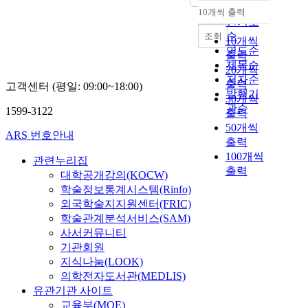
순
10개씩 출력
내림차순
인기도
순
조회
10개씩
연도순
출력
제목순
20개씩
저자순
출력
고객센터 (평일: 09:00~18:00)
발행기
30개씩
관순
1599-3122
출력
50개씩
ARS 번호안내
출력
100개씩
관련누리집
출력
대학공개강의(KOCW)
학술정보통계시스템(Rinfo)
외국학술지지원센터(FRIC)
학술관계분석서비스(SAM)
사서커뮤니티
기관회원
지식나눔(LOOK)
의학전자도서관(MEDLIS)
유관기관 사이트
교육부(MOE)