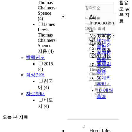
활용
Thomas
Chalmers
정확도순
도 높
Spence
은 자
An
(4)
내림차순
정확도
료
Introduction
James
순
10개씩 출력
to
Lewis
내림차순
인기도
Thomas
Mythology :
순
조회
Chalmers
10개씩
Project
연도순
Spence
출력
Gutenberg
지음
(4)
제목순
20개씩
[전자책]
발행연도
저자순
출력
발행기
2015
James
Lewis
30개씩
(4)
Thomas
관순
출력
Chalmers
작성언어
50개씩
Spence
한국
북큐브네
출력
어
(4)
트웍스
100개씩
자료형태
2015
출력
비도
서
(4)
오늘 본 자료
2
Hero Tales