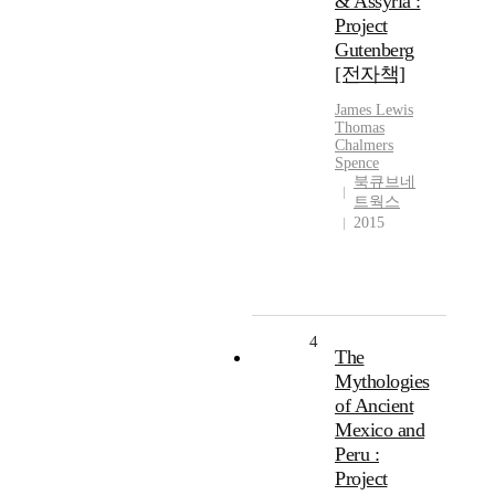
& Assyria :
Project
Gutenberg
[전자책]
James
Lewis
Thomas
Chalmers
Spence
북큐브네
트웍스
2015
4
The
Mythologies
of Ancient
Mexico and
Peru :
Project