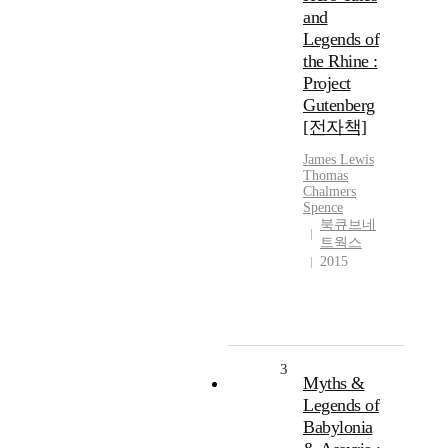
and
Legends of
the Rhine :
Project
Gutenberg
[전자책]
James
Lewis
Thomas
Chalmers
Spence
북큐브네
트웍스
2015
3
Myths &
Legends of
Babylonia