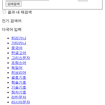
상세검색
결과 내 재검색
인기 검색어
다국어 입력
히라가나
가타카나
중국어
한글고어
그리스문자
프랑스어
독일어
히브리어
괄호기호
학술기호
기술기호
첨자기호
라틴문자
러시아문자