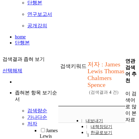
단행본
연구보고서
공개강의
home
단행본
검색결과 좁혀 보기
연관
저자 : James
검색키워드
검색
Lewis Thomas
선택해제
어 추
Chalmers
천
Spence
좁혀본 항목 보기순
(검색결과
4
건)
이 검
서
색어
로 많
검색량순
이 본
가나다순
자료
내보내기
저자
내책장담기
James
한글로보기
1
Lewis