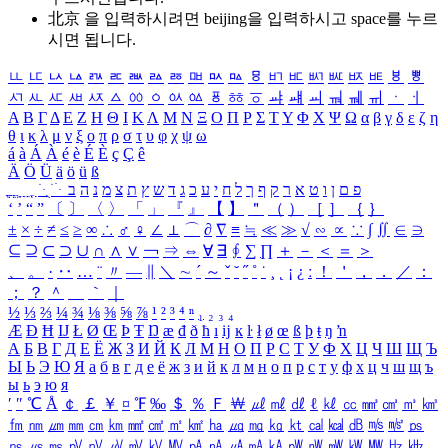
北京 을 입력하시려면
beijing
을 입력하시고 space를 누르
시면 됩니다.
ㅥ
ㅦ
ㅧ
ㅨ
ㅩ
ㅪ
ㅫ
ㅬ
ㅭ
ㅮ
ㅯ
ㅰ
ㅱ
ㅲ
ㅳ
ㅴ
ㅵ
ㅶ
ㅷ
ㅸ
ㅹ
ㅺ
ㅻ
ㅼ
ㅽ
ㅾ
ㅿ
ㆀ
ㆁ
ㆂ
ㆃ
ㆄ
ㆅ
ㆆ
ㆇ
ㆈ
ㆉ
ㆊ
ㆋ
ㆌ
ㆍ
ㆎ
Α
Β
Γ
Δ
Ε
Ζ
Η
Θ
Ι
Κ
Λ
Μ
Ν
Ξ
Ο
Π
Ρ
Σ
Τ
Υ
Φ
Χ
Ψ
Ω
α
β
γ
δ
ε
ζ
η
θ
ι
κ
λ
μ
ν
ξ
ο
π
ρ
σ
τ
υ
φ
χ
ψ
ω
á
à
Á
À
é
è
É
È
ç
Ç
ê
Ä
Ö
Ü
ä
ö
ü
ß
ְ
ֳ
ֲ
ֱ
ָ
ַ
ֵ
ֶ
ִ
ֹ
ּ
ֻ
ׂ
ׁ
ּ
ב
ה
נ
מ
צ
ת
ץ
ש
ד
ג
כ
ע
י
ח
ל
ך
ף
ק
ר
א
ט
ו
ן
ם
פ
‘
’
“
”
〔
〕
〈
〉
「
」
『
』
【
】
＂
（
）
［
］
｛
｝
±
×
÷
≠
≤
≥
∞
∴
♂
♀
∠
⊥
⌒
∂
∇
≡
≒
≪
≫
√
∽
∝
∵
∫
∬
∈
∋
⊆
⊇
⊂
⊃
∪
∩
∧
∨
￢
⇒
⇔
∀
∃
∮
∑
∏
＋
－
＜
＝
＞
、
。
·
‥
…
¨
〃
―
∥
＼
∼
´
～
ˇ
˘
˝
˚
˙
¸
˛
¡
¿
ː
！
＇
，
．
／
：
；
？
＾
＿
｀
｜
½
⅓
⅔
¼
¾
⅛
⅜
⅝
⅞
¹
²
³
⁴
ⁿ
₁
₂
₃
₄
Æ
Ð
Ħ
Ĳ
Ł
Ø
Œ
Þ
Ŧ
Ŋ
æ
đ
ð
ħ
ı
ĳ
ĸ
ŀ
ł
ø
œ
ß
þ
ŧ
ŋ
ŉ
А
Б
В
Г
Д
Е
Ё
Ж
З
И
Й
К
Л
М
Н
О
П
Р
С
Т
У
Ф
Х
Ц
Ч
Ш
Щ
Ъ
Ы
Ь
Э
Ю
Я
а
б
в
г
д
е
ё
ж
з
и
й
к
л
м
н
о
п
р
с
т
у
ф
х
ц
ч
ш
щ
ъ
ы
ь
э
ю
я
′
″
℃
Å
￠
￡
￥
¤
℉
‰
＄
％
Ｆ
￦
㎕
㎖
㎗
ℓ
㎘
㏄
㎣
㎤
㎥
㎦
㎙
㎚
㎛
㎜
㎝
㎞
㎟
㎠
㎡
㎢
㏊
㎍
㎎
㎏
㏏
㎈
㎉
㏈
㎧
㎨
㎰
㎱
㎲
㎳
㎴
㎵
㎶
㎷
㎸
㎹
㎀
㎁
㎂
㎃
㎄
㎺
㎻
㎽
㎾
㎿
㎐
㎑