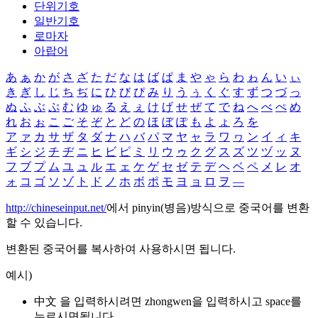
단위기호
일반기호
로마자
아랍어
あ
ぁ
か
が
さ
ざ
た
だ
な
は
ば
ぱ
ま
や
ゃ
ら
わ
ゎ
ん
い
ぃ
き
ぎ
し
じ
ち
ぢ
に
ひ
び
ぴ
み
り
う
ぅ
く
ぐ
す
ず
つ
づ
っ
ぬ
ふ
ぶ
ぷ
む
ゆ
ゅ
る
え
ぇ
け
げ
せ
ぜ
て
で
ね
へ
べ
ぺ
め
れ
お
ぉ
こ
ご
そ
ぞ
と
ど
の
ほ
ぼ
ぽ
も
よ
ょ
ろ
を
ア
ァ
カ
サ
ザ
タ
ダ
ナ
ハ
バ
パ
マ
ヤ
ャ
ラ
ワ
ヮ
ン
イ
ィ
キ
ギ
シ
ジ
チ
ヂ
ニ
ヒ
ビ
ピ
ミ
リ
ウ
ゥ
ク
グ
ス
ズ
ツ
ヅ
ッ
ヌ
フ
ブ
プ
ム
ユ
ュ
ル
エ
ェ
ケ
ゲ
セ
ゼ
テ
デ
ヘ
ベ
ペ
メ
レ
オ
ォ
コ
ゴ
ソ
ゾ
ト
ド
ノ
ホ
ボ
ポ
モ
ヨ
ョ
ロ
ヲ
―
http://chineseinput.net/
에서 pinyin(병음)방식으로 중국어를 변환
할 수 있습니다.
변환된 중국어를 복사하여 사용하시면 됩니다.
예시)
中文 을 입력하시려면
zhongwen
을 입력하시고 space를
누르시면됩니다.