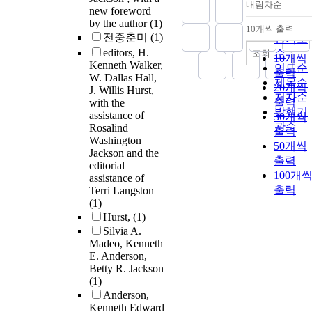
내림차순
정확도
new foreword
by the author
(1)
순
10개씩 출력
내림차
전중춘미
(1)
인기도
editors, H.
순
조회
10개씩
Kenneth Walker,
연도순
출력
W. Dallas Hall,
제목순
20개씩
J. Willis Hurst,
저자순
출력
with the
발행기
assistance of
30개씩
관순
Rosalind
출력
Washington
50개씩
Jackson and the
출력
editorial
100개
assistance of
출력
Terri Langston
(1)
Hurst,
(1)
Silvia A.
Madeo, Kenneth
E. Anderson,
Betty R. Jackson
(1)
Anderson,
Kenneth Edward