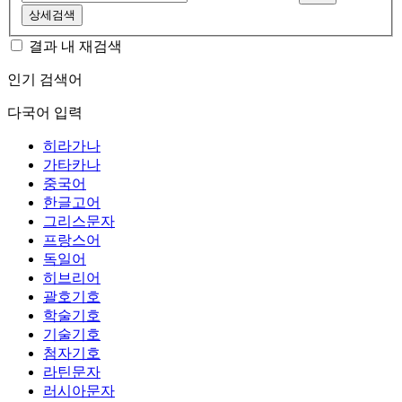
상세검색
결과 내 재검색
인기 검색어
다국어 입력
히라가나
가타카나
중국어
한글고어
그리스문자
프랑스어
독일어
히브리어
괄호기호
학술기호
기술기호
첨자기호
라틴문자
러시아문자