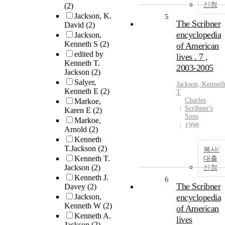
신청
(2)
Jackson, K.
5
The Scribner
David
(2)
encyclopedia
Jackson,
Kenneth S
(2)
of American
edited by
lives . 7 ,
Kenneth T.
2003-2005
Jackson
(2)
Salyer,
Jackson
,
Kennet
Kenneth E
(2)
T
Charles
Markoe,
Scribner's
Karen E
(2)
Sons
Markoe,
1998
Arnold
(2)
Kenneth
T.Jackson
(2)
복사/
Kenneth T.
대출
Jackson
(2)
신청
Kenneth J.
6
The Scribner
Davey
(2)
Jackson,
encyclopedia
Kenneth W
(2)
of American
Kenneth A.
lives
Jackson
(2)