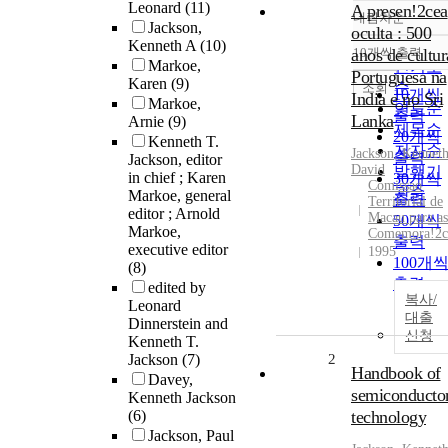
Leonard
(11)
A presen!2cea
내림차순
정확도
Jackson,
oculta : 500
Kenneth A
(10)
순
anos de cultur
10개씩 출력
내림차
Markoe,
인기도
Portuguesa na
Karen
(9)
순
조회
10개씩
India e no Sri
Markoe,
연도순
출력
Lanka
Arnie
(9)
제목순
20개씩
Kenneth T.
저자순
Jackson
,
Kennet
출력
Jackson, editor
David
발행기
in chief ; Karen
30개씩
Comissao
관순
Markoe, general
출력
Territorial de
editor ; Arnold
Macau para as
50개씩
Markoe,
Comemora!2c
출력
executive editor
1995
100개
(8)
출력
edited by
복사/
Leonard
대출
Dinnerstein and
신청
Kenneth T.
Jackson
(7)
2
Handbook of
Davey,
semiconducto
Kenneth Jackson
(6)
technology
Jackson, Paul