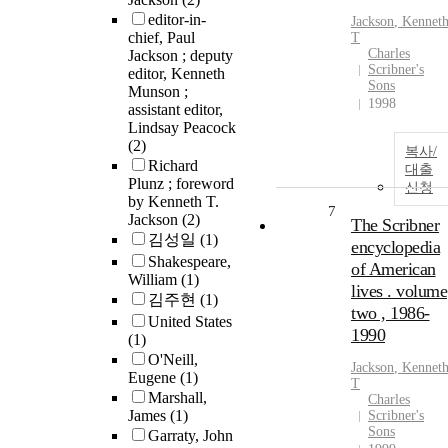
editor-in-
Jackson
,
Kennet
chief, Paul
T
Charles
Jackson ; deputy
Scribner's
editor, Kenneth
Sons
Munson ;
1998
assistant editor,
Lindsay Peacock
(2)
복사/
Richard
대출
Plunz ; foreword
신청
by Kenneth T.
7
Jackson
(2)
The Scribner
김성일
(1)
encyclopedia
Shakespeare,
of American
William
(1)
lives . volume
김주현
(1)
two , 1986-
United States
1990
(1)
O'Neill,
Jackson
,
Kennet
Eugene
(1)
T
Marshall,
Charles
James
(1)
Scribner's
Sons
Garraty, John