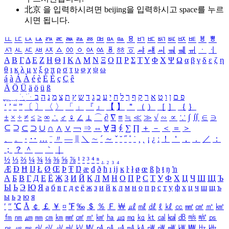
北京 을 입력하시려면
beijing
을 입력하시고 space를 누르
시면 됩니다.
ㅥ
ㅦ
ㅧ
ㅨ
ㅩ
ㅪ
ㅫ
ㅬ
ㅭ
ㅮ
ㅯ
ㅰ
ㅱ
ㅲ
ㅳ
ㅴ
ㅵ
ㅶ
ㅷ
ㅸ
ㅹ
ㅺ
ㅻ
ㅼ
ㅽ
ㅾ
ㅿ
ㆀ
ㆁ
ㆂ
ㆃ
ㆄ
ㆅ
ㆆ
ㆇ
ㆈ
ㆉ
ㆊ
ㆋ
ㆌ
ㆍ
ㆎ
Α
Β
Γ
Δ
Ε
Ζ
Η
Θ
Ι
Κ
Λ
Μ
Ν
Ξ
Ο
Π
Ρ
Σ
Τ
Υ
Φ
Χ
Ψ
Ω
α
β
γ
δ
ε
ζ
η
θ
ι
κ
λ
μ
ν
ξ
ο
π
ρ
σ
τ
υ
φ
χ
ψ
ω
á
à
Á
À
é
è
É
È
ç
Ç
ê
Ä
Ö
Ü
ä
ö
ü
ß
ְ
ֳ
ֲ
ֱ
ָ
ַ
ֵ
ֶ
ִ
ֹ
ּ
ֻ
ׂ
ׁ
ּ
ב
ה
נ
מ
צ
ת
ץ
ש
ד
ג
כ
ע
י
ח
ל
ך
ף
ק
ר
א
ט
ו
ן
ם
פ
‘
’
“
”
〔
〕
〈
〉
「
」
『
』
【
】
＂
（
）
［
］
｛
｝
±
×
÷
≠
≤
≥
∞
∴
♂
♀
∠
⊥
⌒
∂
∇
≡
≒
≪
≫
√
∽
∝
∵
∫
∬
∈
∋
⊆
⊇
⊂
⊃
∪
∩
∧
∨
￢
⇒
⇔
∀
∃
∮
∑
∏
＋
－
＜
＝
＞
、
。
·
‥
…
¨
〃
―
∥
＼
∼
´
～
ˇ
˘
˝
˚
˙
¸
˛
¡
¿
ː
！
＇
，
．
／
：
；
？
＾
＿
｀
｜
½
⅓
⅔
¼
¾
⅛
⅜
⅝
⅞
¹
²
³
⁴
ⁿ
₁
₂
₃
₄
Æ
Ð
Ħ
Ĳ
Ł
Ø
Œ
Þ
Ŧ
Ŋ
æ
đ
ð
ħ
ı
ĳ
ĸ
ŀ
ł
ø
œ
ß
þ
ŧ
ŋ
ŉ
А
Б
В
Г
Д
Е
Ё
Ж
З
И
Й
К
Л
М
Н
О
П
Р
С
Т
У
Ф
Х
Ц
Ч
Ш
Щ
Ъ
Ы
Ь
Э
Ю
Я
а
б
в
г
д
е
ё
ж
з
и
й
к
л
м
н
о
п
р
с
т
у
ф
х
ц
ч
ш
щ
ъ
ы
ь
э
ю
я
′
″
℃
Å
￠
￡
￥
¤
℉
‰
＄
％
Ｆ
￦
㎕
㎖
㎗
ℓ
㎘
㏄
㎣
㎤
㎥
㎦
㎙
㎚
㎛
㎜
㎝
㎞
㎟
㎠
㎡
㎢
㏊
㎍
㎎
㎏
㏏
㎈
㎉
㏈
㎧
㎨
㎰
㎱
㎲
㎳
㎴
㎵
㎶
㎷
㎸
㎹
㎀
㎁
㎂
㎃
㎄
㎺
㎻
㎽
㎾
㎿
㎐
㎑