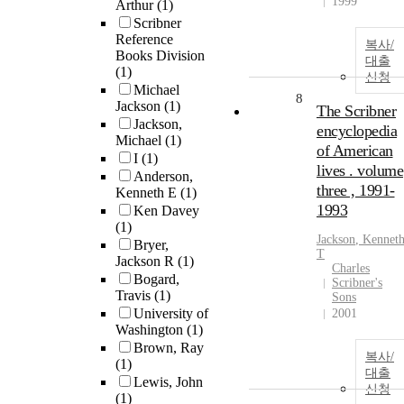
1999
Arthur
(1)
Scribner
Reference
복사/
Books Division
대출
(1)
신청
Michael
8
Jackson
(1)
The Scribner
Jackson,
encyclopedia
Michael
(1)
of American
I
(1)
lives . volume
Anderson,
three , 1991-
Kenneth E
(1)
1993
Ken Davey
(1)
Jackson
,
Kennet
Bryer,
T
Jackson R
(1)
Charles
Bogard,
Scribner's
Travis
(1)
Sons
University of
2001
Washington
(1)
Brown, Ray
복사/
(1)
대출
Lewis, John
신청
(1)