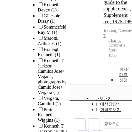
guide to the
Kenneth
supplements ,
Davey
(1)
Supplement
Gillespie,
Dizzy
(1)
ten, 1976-198
Sommerfeld,
Jackson
,
Kennet
Ray M
(1)
T
Marotti,
Charles
Arthur F.
(1)
Scribner's
Branagh,
Sons
Kenneth
(1)
1995
Kenneth T.
Jackson,
복사/
Camilos Jose>
대출
Vegara ;
신청
photographs by
Camilo Jose>
Vergara
(1)
Vergara,
내보내기
Camilo J
(1)
내책장담기
Porter,
한글로보기
Kenneth
Wiggins
(1)
정확도순
Kenneth T.
Jackson ; with a