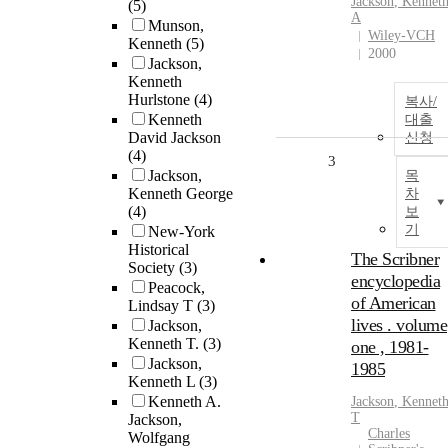
Jackson
,
Kennet
(5)
A
Munson,
Wiley-VCH
Kenneth
(5)
2000
Jackson,
Kenneth
Hurlstone
(4)
복사/
Kenneth
대출
David Jackson
신청
(4)
3
Jackson,
목
Kenneth George
차
(4)
보
기
New-York
Historical
The Scribner
Society
(3)
encyclopedia
Peacock,
of American
Lindsay T
(3)
lives . volume
Jackson,
Kenneth T.
(3)
one , 1981-
Jackson,
1985
Kenneth L
(3)
Kenneth A.
Jackson
,
Kennet
T
Jackson,
Charles
Wolfgang