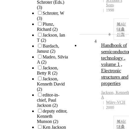
Scribner's
Schroter (Eds.)
Sons
(3)
1998
Schroter, W
(3)
Plunz,
복사/
Richard
(2)
대출
신청
Jackson, Ian
T
(2)
4
Handbook of
Bardach,
Janusz
(2)
semiconducto
Madeo, Silvia
technology .
A
(2)
volume 1 ,
Jackson,
Electronic
Betty R
(2)
structures and
Jackson,
properties
Kenneth David
(2)
Jackson
,
Kennet
editor-in-
A
chief, Paul
Wiley-VCH
Jackson
(2)
2000
deputy editor,
Kenneth
Munson
(2)
복사/
대출
Ken Jackson