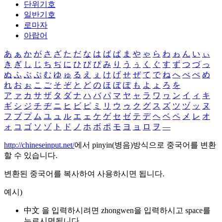
단위기호
일반기호
로마자
아랍어
あ
ぁ
か
が
さ
ざ
た
だ
な
は
ば
ぱ
ま
や
ゃ
ら
わ
ゎ
ん
い
ぃ
き
ぎ
し
じ
ち
ぢ
に
ひ
び
ぴ
み
り
う
ぅ
く
ぐ
す
ず
つ
づ
っ
ぬ
ふ
ぶ
ぷ
む
ゆ
ゅ
る
え
ぇ
け
げ
せ
ぜ
て
で
ね
へ
べ
ぺ
め
れ
お
ぉ
こ
ご
そ
ぞ
と
ど
の
ほ
ぼ
ぽ
も
よ
ょ
ろ
を
ア
ァ
カ
サ
ザ
タ
ダ
ナ
ハ
バ
パ
マ
ヤ
ャ
ラ
ワ
ヮ
ン
イ
ィ
キ
ギ
シ
ジ
チ
ヂ
ニ
ヒ
ビ
ピ
ミ
リ
ウ
ゥ
ク
グ
ス
ズ
ツ
ヅ
ッ
ヌ
フ
ブ
プ
ム
ユ
ュ
ル
エ
ェ
ケ
ゲ
セ
ゼ
テ
デ
ヘ
ベ
ペ
メ
レ
オ
ォ
コ
ゴ
ソ
ゾ
ト
ド
ノ
ホ
ボ
ポ
モ
ヨ
ョ
ロ
ヲ
―
http://chineseinput.net/
에서 pinyin(병음)방식으로 중국어를 변환
할 수 있습니다.
변환된 중국어를 복사하여 사용하시면 됩니다.
예시)
中文 을 입력하시려면
zhongwen
을 입력하시고 space를
누르시면됩니다.