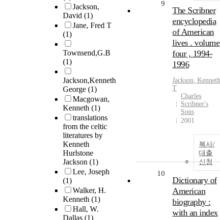
9
Jackson,
The Scribner
David
(1)
encyclopedia
Jane, Fred T
of American
(1)
lives . volume
Townsend,G.B
four , 1994-
(1)
1996
Jackson,Kenneth
Jackson
,
Kennet
T
George
(1)
Charles
Macgowan,
Scribner's
Kenneth
(1)
Sons
translations
2001
from the celtic
literatures by
Kenneth
복사/
Hurlstone
대출
Jackson
(1)
신청
Lee, Joseph
10
Dictionary of
(1)
Walker, H.
American
Kenneth
(1)
biography :
Hall, W.
with an index
Dallas
(1)