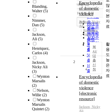
로
Encyclopedia
내림차순
많
정확도
Blanding,
of domestic
이
Walter
(5)
순
10개씩 출력
violence
내림차순
본
인기도
Nimmer,
자
순
조회
Jackson
, Nicky
10개씩
Dan
(5)
Ali
료
연도순
출력
Routledge
제목순
20개씩
Jackson,
2007
저자순
Ali
(5)
출력
발행기
활
30개씩
복
관순
Henriquez,
용
출력
사/
Carlos
(4)
도
50개씩
대
높
출력
출
2
Jackson,
은
신
100개씩
Nicky Ali
청
자
출력
(3)
료
Wynton
Encyclopedia
Marsalis
of domestic
(2)
violence
Nelson,
[electronic
Willie
(2)
resource]
Wynton
Marsalis
Jackson
, Nicky
Quintet
(2)
Ali