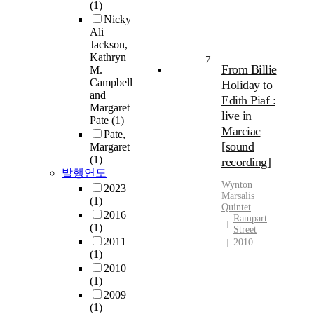
(1)
Nicky
Ali
Jackson,
Kathryn
7
From Billie
M.
Campbell
Holiday to
and
Edith Piaf :
Margaret
live in
Pate
(1)
Marciac
Pate,
[sound
Margaret
(1)
recording]
발행연도
Wynton
2023
Marsalis
(1)
Quintet
2016
Rampart
(1)
Street
2011
2010
(1)
2010
(1)
2009
(1)