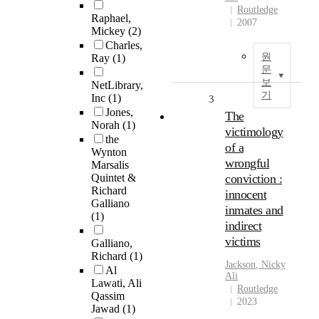
Routledge
Raphael,
2007
Mickey
(2)
Charles,
원
Ray
(1)
문
보
NetLibrary,
기
Inc
(1)
3
Jones,
The
Norah
(1)
victimology
the
of a
Wynton
wrongful
Marsalis
Quintet &
conviction :
Richard
innocent
Galliano
inmates and
(1)
indirect
victims
Galliano,
Richard
(1)
Jackson
, Nicky
Al
Ali
Lawati, Ali
Routledge
Qassim
2023
Jawad
(1)