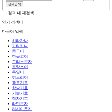
상세검색
결과 내 재검색
인기 검색어
다국어 입력
히라가나
가타카나
중국어
한글고어
그리스문자
프랑스어
독일어
히브리어
괄호기호
학술기호
기술기호
첨자기호
라틴문자
러시아문자