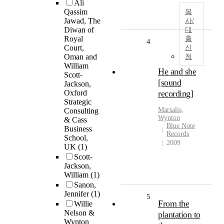
Ali
Qassim
복
Jawad, The
사/
Diwan of
대
Royal
출
4
Court,
신
Oman and
청
William
He and she
Scott-
[sound
Jackson,
Oxford
recording]
Strategic
Marsalis,
Consulting
Wynton
& Cass
Blue Note
Business
Records
School,
2009
UK
(1)
Scott-
Jackson,
William
(1)
Sanon,
Jennifer
(1)
5
From the
Willie
Nelson &
plantation to
Wynton