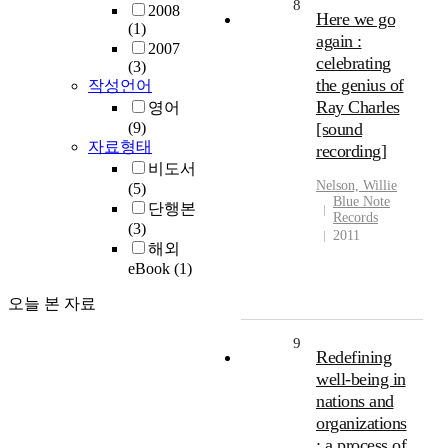
8
2008
Here we go
(1)
again :
2007
celebrating
(3)
the genius of
작성언어
Ray Charles
영어
(9)
[sound
자료형태
recording]
비도서
Nelson, Willie
(5)
Blue Note
단행본
Records
(3)
2011
해외
eBook
(1)
오늘 본 자료
9
Redefining
well-being in
nations and
organizations
: a process of