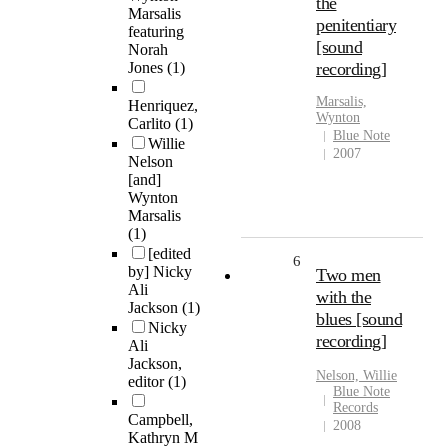
the
Marsalis
penitentiary
featuring
[sound
Norah
Jones
(1)
recording]
Marsalis,
Henriquez,
Wynton
Carlito
(1)
Blue Note
Willie
2007
Nelson
[and]
Wynton
Marsalis
(1)
[edited
6
by] Nicky
Two men
Ali
with the
Jackson
(1)
blues [sound
Nicky
recording]
Ali
Jackson,
Nelson, Willie
editor
(1)
Blue Note
Records
Campbell,
2008
Kathryn M