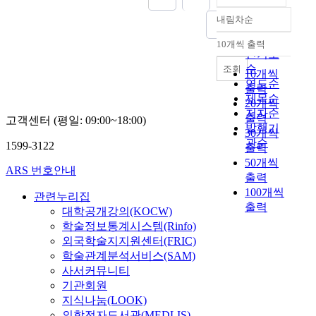
내림차순
정확도
순
10개씩 출력
내림차순
인기도
순
조회
10개씩
연도순
출력
제목순
20개씩
저자순
출력
고객센터 (평일: 09:00~18:00)
발행기
30개씩
관순
1599-3122
출력
50개씩
ARS 번호안내
출력
100개씩
관련누리집
출력
대학공개강의(KOCW)
학술정보통계시스템(Rinfo)
외국학술지지원센터(FRIC)
학술관계분석서비스(SAM)
사서커뮤니티
기관회원
지식나눔(LOOK)
의학전자도서관(MEDLIS)