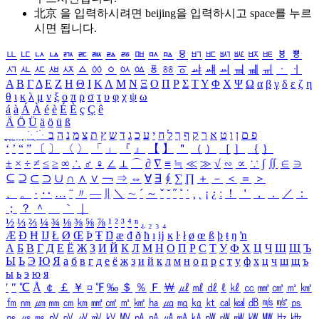
北京 을 입력하시려면
beijing
을 입력하시고 space를 누르
시면 됩니다.
ㅥ
ㅦ
ㅧ
ㅨ
ㅩ
ㅪ
ㅫ
ㅬ
ㅭ
ㅮ
ㅯ
ㅰ
ㅱ
ㅲ
ㅳ
ㅴ
ㅵ
ㅶ
ㅷ
ㅸ
ㅹ
ㅺ
ㅻ
ㅼ
ㅽ
ㅾ
ㅿ
ㆀ
ㆁ
ㆂ
ㆃ
ㆄ
ㆅ
ㆆ
ㆇ
ㆈ
ㆉ
ㆊ
ㆋ
ㆌ
ㆍ
ㆎ
Α
Β
Γ
Δ
Ε
Ζ
Η
Θ
Ι
Κ
Λ
Μ
Ν
Ξ
Ο
Π
Ρ
Σ
Τ
Υ
Φ
Χ
Ψ
Ω
α
β
γ
δ
ε
ζ
η
θ
ι
κ
λ
μ
ν
ξ
ο
π
ρ
σ
τ
υ
φ
χ
ψ
ω
á
à
Á
À
é
è
É
È
ç
Ç
ê
Ä
Ö
Ü
ä
ö
ü
ß
ְ
ֳ
ֲ
ֱ
ָ
ַ
ֵ
ֶ
ִ
ֹ
ּ
ֻ
ׂ
ׁ
ּ
ב
ה
נ
מ
צ
ת
ץ
ש
ד
ג
כ
ע
י
ח
ל
ך
ף
ק
ר
א
ט
ו
ן
ם
פ
‘
’
“
”
〔
〕
〈
〉
「
」
『
』
【
】
＂
（
）
［
］
｛
｝
±
×
÷
≠
≤
≥
∞
∴
♂
♀
∠
⊥
⌒
∂
∇
≡
≒
≪
≫
√
∽
∝
∵
∫
∬
∈
∋
⊆
⊇
⊂
⊃
∪
∩
∧
∨
￢
⇒
⇔
∀
∃
∮
∑
∏
＋
－
＜
＝
＞
、
。
·
‥
…
¨
〃
―
∥
＼
∼
´
～
ˇ
˘
˝
˚
˙
¸
˛
¡
¿
ː
！
＇
，
．
／
：
；
？
＾
＿
｀
｜
½
⅓
⅔
¼
¾
⅛
⅜
⅝
⅞
¹
²
³
⁴
ⁿ
₁
₂
₃
₄
Æ
Ð
Ħ
Ĳ
Ł
Ø
Œ
Þ
Ŧ
Ŋ
æ
đ
ð
ħ
ı
ĳ
ĸ
ŀ
ł
ø
œ
ß
þ
ŧ
ŋ
ŉ
А
Б
В
Г
Д
Е
Ё
Ж
З
И
Й
К
Л
М
Н
О
П
Р
С
Т
У
Ф
Х
Ц
Ч
Ш
Щ
Ъ
Ы
Ь
Э
Ю
Я
а
б
в
г
д
е
ё
ж
з
и
й
к
л
м
н
о
п
р
с
т
у
ф
х
ц
ч
ш
щ
ъ
ы
ь
э
ю
я
′
″
℃
Å
￠
￡
￥
¤
℉
‰
＄
％
Ｆ
￦
㎕
㎖
㎗
ℓ
㎘
㏄
㎣
㎤
㎥
㎦
㎙
㎚
㎛
㎜
㎝
㎞
㎟
㎠
㎡
㎢
㏊
㎍
㎎
㎏
㏏
㎈
㎉
㏈
㎧
㎨
㎰
㎱
㎲
㎳
㎴
㎵
㎶
㎷
㎸
㎹
㎀
㎁
㎂
㎃
㎄
㎺
㎻
㎽
㎾
㎿
㎐
㎑