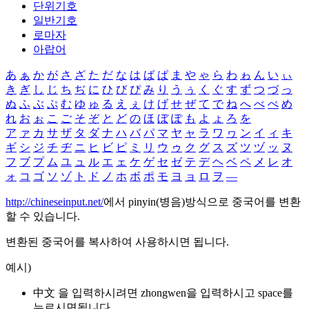
단위기호
일반기호
로마자
아랍어
あ
ぁ
か
が
さ
ざ
た
だ
な
は
ば
ぱ
ま
や
ゃ
ら
わ
ゎ
ん
い
ぃ
き
ぎ
し
じ
ち
ぢ
に
ひ
び
ぴ
み
り
う
ぅ
く
ぐ
す
ず
つ
づ
っ
ぬ
ふ
ぶ
ぷ
む
ゆ
ゅ
る
え
ぇ
け
げ
せ
ぜ
て
で
ね
へ
べ
ぺ
め
れ
お
ぉ
こ
ご
そ
ぞ
と
ど
の
ほ
ぼ
ぽ
も
よ
ょ
ろ
を
ア
ァ
カ
サ
ザ
タ
ダ
ナ
ハ
バ
パ
マ
ヤ
ャ
ラ
ワ
ヮ
ン
イ
ィ
キ
ギ
シ
ジ
チ
ヂ
ニ
ヒ
ビ
ピ
ミ
リ
ウ
ゥ
ク
グ
ス
ズ
ツ
ヅ
ッ
ヌ
フ
ブ
プ
ム
ユ
ュ
ル
エ
ェ
ケ
ゲ
セ
ゼ
テ
デ
ヘ
ベ
ペ
メ
レ
オ
ォ
コ
ゴ
ソ
ゾ
ト
ド
ノ
ホ
ボ
ポ
モ
ヨ
ョ
ロ
ヲ
―
http://chineseinput.net/
에서 pinyin(병음)방식으로 중국어를 변환
할 수 있습니다.
변환된 중국어를 복사하여 사용하시면 됩니다.
예시)
中文 을 입력하시려면
zhongwen
을 입력하시고 space를
누르시면됩니다.