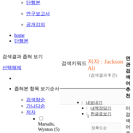
단행본
연구보고서
공개강의
home
단행본
검색결과 좁혀 보기
연
저자 : Jackson
검색키워드
관
Ali
선택해제
검
(검색결과
9
건)
색
어
좁혀본 항목 보기순서
추
천
검색량순
내보내기
가나다순
이
내책장담기
저자
한글로보기
검
1
색
Marsalis,
어
정확도순
Wynton
(5)