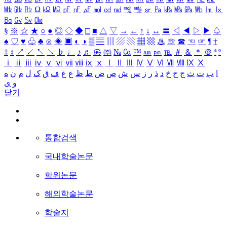
㎒
㎓
㎔
Ω
㏀
㏁
㎊
㎋
㎌
㏖
㏅
㎭
㎮
㎯
㏛
㎩
㎪
㎫
㎬
㏝
㏐
㏓
㏃
㏉
㏜
㏆
§
※
☆
★
○
●
◎
◇
◆
□
■
△
▽
→
←
↑
↓
↔
〓
◁
◀
▷
▶
♤
♠
♡
♥
♧
♣
⊙
◈
▣
◐
◑
▒
▤
▥
▨
▧
▦
▩
♨
☏
☎
☜
☞
¶
†
‡
↕
↗
↙
↖
↘
♭
♩
♪
♬
㉿
㈜
№
㏇
™
㏂
㏘
℡
＃
＆
＊
＠
ª
º
ⅰ
ⅱ
ⅲ
ⅳ
ⅴ
ⅵ
ⅶ
ⅷ
ⅸ
ⅹ
Ⅰ
Ⅱ
Ⅲ
Ⅳ
Ⅴ
Ⅵ
Ⅶ
Ⅷ
Ⅸ
Ⅹ
ا
ب
ت
ث
ج
ح
خ
د
ذ
ر
ز
س
ش
ص
ض
ط
ظ
ع
غ
ف
ق
ک
ل
م
ن
ه
و
ی
닫기
통합검색
국내학술논문
학위논문
해외학술논문
학술지