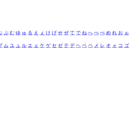
ぶ
ぷ
む
ゆ
ゅ
る
え
ぇ
け
げ
せ
ぜ
て
で
ね
へ
べ
ぺ
め
れ
お
ぉ
プ
ム
ユ
ュ
ル
エ
ェ
ケ
ゲ
セ
ゼ
テ
デ
ヘ
ベ
ペ
メ
レ
オ
ォ
コ
ゴ