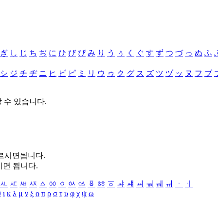
ぎ
し
じ
ち
ぢ
に
ひ
び
ぴ
み
り
う
ぅ
く
ぐ
す
ず
つ
づ
っ
ぬ
ふ
シ
ジ
チ
ヂ
ニ
ヒ
ビ
ピ
ミ
リ
ウ
ゥ
ク
グ
ス
ズ
ツ
ヅ
ッ
ヌ
フ
ブ
할 수 있습니다.
누르시면됩니다.
시면 됩니다.
ㅻ
ㅼ
ㅽ
ㅾ
ㅿ
ㆀ
ㆁ
ㆂ
ㆃ
ㆄ
ㆅ
ㆆ
ㆇ
ㆈ
ㆉ
ㆊ
ㆋ
ㆌ
ㆍ
ㆎ
θ
ι
κ
λ
μ
ν
ξ
ο
π
ρ
σ
τ
υ
φ
χ
ψ
ω