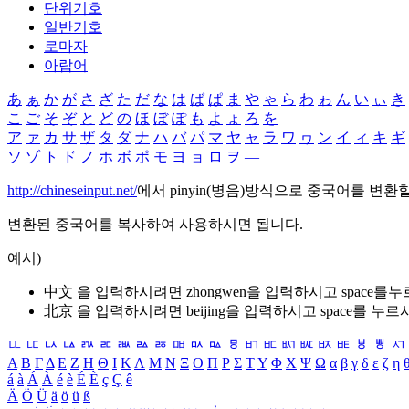
단위기호
일반기호
로마자
아랍어
あ
ぁ
か
が
さ
ざ
た
だ
な
は
ば
ぱ
ま
や
ゃ
ら
わ
ゎ
ん
い
ぃ
き
こ
ご
そ
ぞ
と
ど
の
ほ
ぼ
ぽ
も
よ
ょ
ろ
を
ア
ァ
カ
サ
ザ
タ
ダ
ナ
ハ
バ
パ
マ
ヤ
ャ
ラ
ワ
ヮ
ン
イ
ィ
キ
ギ
ソ
ゾ
ト
ド
ノ
ホ
ボ
ポ
モ
ヨ
ョ
ロ
ヲ
―
http://chineseinput.net/
에서 pinyin(병음)방식으로 중국어를 변환
변환된 중국어를 복사하여 사용하시면 됩니다.
예시)
中文 을 입력하시려면
zhongwen
을 입력하시고 space를
北京 을 입력하시려면
beijing
을 입력하시고 space를 누르
ㅥ
ㅦ
ㅧ
ㅨ
ㅩ
ㅪ
ㅫ
ㅬ
ㅭ
ㅮ
ㅯ
ㅰ
ㅱ
ㅲ
ㅳ
ㅴ
ㅵ
ㅶ
ㅷ
ㅸ
ㅹ
ㅺ
Α
Β
Γ
Δ
Ε
Ζ
Η
Θ
Ι
Κ
Λ
Μ
Ν
Ξ
Ο
Π
Ρ
Σ
Τ
Υ
Φ
Χ
Ψ
Ω
α
β
γ
δ
ε
ζ
η
á
à
Á
À
é
è
É
È
ç
Ç
ê
Ä
Ö
Ü
ä
ö
ü
ß