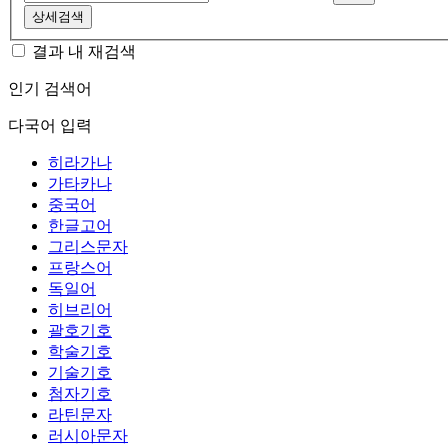
상세검색
결과 내 재검색
인기 검색어
다국어 입력
히라가나
가타카나
중국어
한글고어
그리스문자
프랑스어
독일어
히브리어
괄호기호
학술기호
기술기호
첨자기호
라틴문자
러시아문자