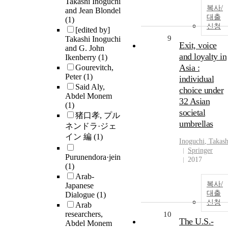
Takashi Inoguchi
복사/
and Jean Blondel
대출
(1)
신청
[edited by]
9
Takashi Inoguchi
Exit, voice
and G. John
and loyalty in
Ikenberry
(1)
Asia :
Gourevitch,
Peter
(1)
individual
Said Aly,
choice under
Abdel Monem
32 Asian
(1)
societal
猪口孝, プル
umbrellas
ネンドラ·ジェ
イン 編
(1)
Inoguchi
,
Takash
Springer
Purunendora·jein
2017
(1)
Arab-
복사/
Japanese
대출
Dialogue
(1)
신청
Arab
researchers,
10
The U.S.-
Abdel Monem