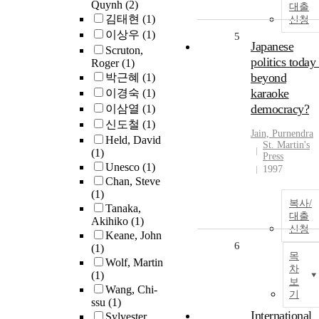
Quynh
(2)
대출
김태현
(1)
신청
이상우
(1)
5
Japanese
Scruton,
politics today 
Roger
(1)
beyond
박근혜
(1)
karaoke
이경숙
(1)
democracy?
이삼열
(1)
신도철
(1)
Jain, Purnendra
Held, David
St. Martin's
(1)
Press
Unesco
(1)
1997
Chan, Steve
(1)
복사/
Tanaka,
대출
Akihiko
(1)
신청
Keane, John
6
(1)
목
Wolf, Martin
차
(1)
보
Wang, Chi-
기
ssu
(1)
International
Sylvester,