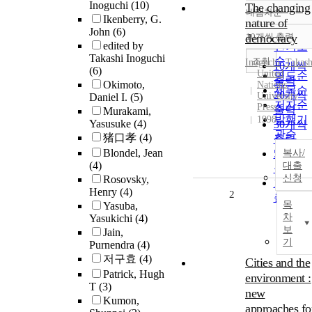
Inoguchi
(10)
The changing
내림차순
정확도
Ikenberry, G.
nature of
John
(6)
순
democracy
10개씩 출력
내림차
edited by
인기도
Takashi Inoguchi
순
조회
Inoguchi
,
Takash
10개씩
(6)
United
연도순
출력
Okimoto,
Nations
제목순
20개씩
University
Daniel I.
(5)
저자순
Press
출력
Murakami,
발행기
1998
Yasusuke
(4)
30개씩
관순
猪口孝
(4)
출력
Blondel, Jean
50개씩
복사/
(4)
대출
출력
신청
Rosovsky,
100개
Henry
(4)
2
출력
목
Yasuba,
차
Yasukichi
(4)
보
Jain,
기
Purnendra
(4)
저구효
(4)
Cities and the
Patrick, Hugh
environment :
T
(3)
new
Kumon,
approaches fo