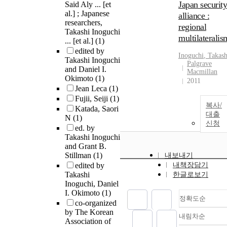
Japan security
Said Aly ... [et
al.] ; Japanese
alliance :
researchers,
regional
Takashi Inoguchi
multilateralis
... [et al.]
(1)
edited by
Inoguchi
,
Takash
Takashi Inoguchi
Palgrave
and Daniel I.
Macmillan
Okimoto
(1)
2011
Jean Leca
(1)
Fujii, Seiji
(1)
복사/
Katada, Saori
대출
N
(1)
신청
ed. by
Takashi Inoguchi
and Grant B.
Stillman
(1)
내보내기
edited by
내책장담기
Takashi
한글로보기
Inoguchi, Daniel
I. Okimoto
(1)
정확도순
co-organized
by The Korean
내림차순
정확도
Association of