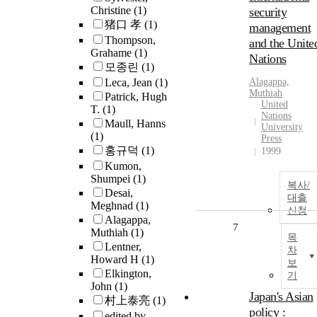
Christine
(1)
security
猪口 孝
(1)
management
Thompson,
and the Unite
Grahame
(1)
Nations
모종린
(1)
Leca, Jean
(1)
Alagappa,
Muthiah
Patrick, Hugh
United
T.
(1)
Nations
Maull, Hanns
University
(1)
Press
홍규덕
(1)
1999
Kumon,
Shumpei
(1)
복사/
Desai,
대출
Meghnad
(1)
신청
Alagappa,
7
Muthiah
(1)
목
Lentner,
차
Howard H
(1)
보
Elkington,
기
John
(1)
Japan's Asian
村上泰亮
(1)
policy :
edited by