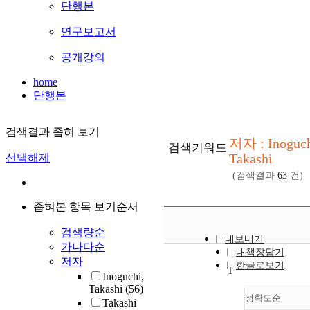
단행본
연구보고서
공개강의
home
단행본
검색결과 좁혀 보기
저자 : Inoguc
검색키워드
Takashi
선택해제
(검색결과
63
건)
좁혀본 항목 보기순서
검색량순
내보내기
가나다순
내책장담기
저자
한글로보기
1
Inoguchi,
Takashi
(56)
정확도순
Takashi