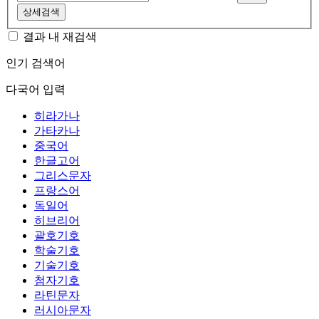
상세검색
결과 내 재검색
인기 검색어
다국어 입력
히라가나
가타카나
중국어
한글고어
그리스문자
프랑스어
독일어
히브리어
괄호기호
학술기호
기술기호
첨자기호
라틴문자
러시아문자