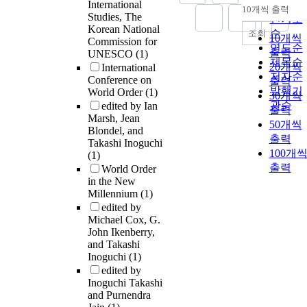
International
순
10개씩 출력
내림차
Studies, The
인기도
Korean National
순
조회
10개씩
Commission for
연도순
출력
UNESCO
(1)
제목순
20개씩
International
저자순
Conference on
출력
발행기
World Order
(1)
30개씩
관순
edited by Ian
출력
Marsh, Jean
50개씩
Blondel, and
출력
Takashi Inoguchi
100개
(1)
출력
World Order
in the New
Millennium
(1)
edited by
Michael Cox, G.
John Ikenberry,
and Takashi
Inoguchi
(1)
edited by
Inoguchi Takashi
and Purnendra