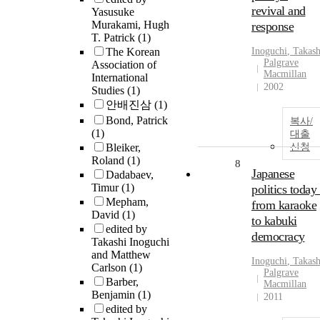
revival and
Yasusuke
Murakami, Hugh
response
T. Patrick
(1)
The Korean
Inoguchi
,
Takash
Palgrave
Association of
Macmillan
International
2002
Studies
(1)
안배진삼
(1)
Bond, Patrick
복사/
(1)
대출
Bleiker,
신청
Roland
(1)
8
Japanese
Dadabaev,
Timur
(1)
politics today 
Mepham,
from karaoke
David
(1)
to kabuki
edited by
democracy
Takashi Inoguchi
and Matthew
Inoguchi
,
Takash
Carlson
(1)
Palgrave
Barber,
Macmillan
Benjamin
(1)
2011
edited by