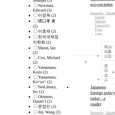
Shunpei
(3)
eco-societies
Newman,
Edward
(3)
Inoguchi
,
Takash
이정옥
(2)
United
猪口孝 著
Nations
University
(2)
Press
이호재
(2)
1999
한국국제정
치학회
(2)
복사/
Marsh, Ian
대출
(2)
신청
Cox, Michael
3
(2)
목
Yamamura,
차
Kozo
(2)
보
Yamamura,
기
Ko^zo^
(2)
Japanese
NetLibrary,
Inc
(2)
foreign policy
Okimoto,
today : a
Daniel I
(2)
reader
문정인
(2)
Jisi, Wang
(2)
Inoguchi
,
Takash