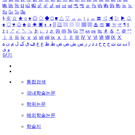
㎒
㎓
㎔
Ω
㏀
㏁
㎊
㎋
㎌
㏖
㏅
㎭
㎮
㎯
㏛
㎩
㎪
㎫
㎬
㏝
㏐
㏓
㏃
㏉
㏜
㏆
§
※
☆
★
○
●
◎
◇
◆
□
■
△
▽
→
←
↑
↓
↔
〓
◁
◀
▷
▶
♤
♠
♡
♥
♧
♣
⊙
◈
▣
◐
◑
▒
▤
▥
▨
▧
▦
▩
♨
☏
☎
☜
☞
¶
†
‡
↕
↗
↙
↖
↘
♭
♩
♪
♬
㉿
㈜
№
㏇
™
㏂
㏘
℡
＃
＆
＊
＠
ª
º
ⅰ
ⅱ
ⅲ
ⅳ
ⅴ
ⅵ
ⅶ
ⅷ
ⅸ
ⅹ
Ⅰ
Ⅱ
Ⅲ
Ⅳ
Ⅴ
Ⅵ
Ⅶ
Ⅷ
Ⅸ
Ⅹ
ا
ب
ت
ث
ج
ح
خ
د
ذ
ر
ز
س
ش
ص
ض
ط
ظ
ع
غ
ف
ق
ک
ل
م
ن
ه
و
ی
닫기
통합검색
국내학술논문
학위논문
해외학술논문
학술지