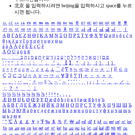
北京 을 입력하시려면
beijing
을 입력하시고 space를 누르
시면 됩니다.
ㅥ
ㅦ
ㅧ
ㅨ
ㅩ
ㅪ
ㅫ
ㅬ
ㅭ
ㅮ
ㅯ
ㅰ
ㅱ
ㅲ
ㅳ
ㅴ
ㅵ
ㅶ
ㅷ
ㅸ
ㅹ
ㅺ
ㅻ
ㅼ
ㅽ
ㅾ
ㅿ
ㆀ
ㆁ
ㆂ
ㆃ
ㆄ
ㆅ
ㆆ
ㆇ
ㆈ
ㆉ
ㆊ
ㆋ
ㆌ
ㆍ
ㆎ
Α
Β
Γ
Δ
Ε
Ζ
Η
Θ
Ι
Κ
Λ
Μ
Ν
Ξ
Ο
Π
Ρ
Σ
Τ
Υ
Φ
Χ
Ψ
Ω
α
β
γ
δ
ε
ζ
η
θ
ι
κ
λ
μ
ν
ξ
ο
π
ρ
σ
τ
υ
φ
χ
ψ
ω
á
à
Á
À
é
è
É
È
ç
Ç
ê
Ä
Ö
Ü
ä
ö
ü
ß
ְ
ֳ
ֲ
ֱ
ָ
ַ
ֵ
ֶ
ִ
ֹ
ּ
ֻ
ׂ
ׁ
ּ
ב
ה
נ
מ
צ
ת
ץ
ש
ד
ג
כ
ע
י
ח
ל
ך
ף
ק
ר
א
ט
ו
ן
ם
פ
‘
’
“
”
〔
〕
〈
〉
「
」
『
』
【
】
＂
（
）
［
］
｛
｝
±
×
÷
≠
≤
≥
∞
∴
♂
♀
∠
⊥
⌒
∂
∇
≡
≒
≪
≫
√
∽
∝
∵
∫
∬
∈
∋
⊆
⊇
⊂
⊃
∪
∩
∧
∨
￢
⇒
⇔
∀
∃
∮
∑
∏
＋
－
＜
＝
＞
、
。
·
‥
…
¨
〃
―
∥
＼
∼
´
～
ˇ
˘
˝
˚
˙
¸
˛
¡
¿
ː
！
＇
，
．
／
：
；
？
＾
＿
｀
｜
½
⅓
⅔
¼
¾
⅛
⅜
⅝
⅞
¹
²
³
⁴
ⁿ
₁
₂
₃
₄
Æ
Ð
Ħ
Ĳ
Ł
Ø
Œ
Þ
Ŧ
Ŋ
æ
đ
ð
ħ
ı
ĳ
ĸ
ŀ
ł
ø
œ
ß
þ
ŧ
ŋ
ŉ
А
Б
В
Г
Д
Е
Ё
Ж
З
И
Й
К
Л
М
Н
О
П
Р
С
Т
У
Ф
Х
Ц
Ч
Ш
Щ
Ъ
Ы
Ь
Э
Ю
Я
а
б
в
г
д
е
ё
ж
з
и
й
к
л
м
н
о
п
р
с
т
у
ф
х
ц
ч
ш
щ
ъ
ы
ь
э
ю
я
′
″
℃
Å
￠
￡
￥
¤
℉
‰
＄
％
Ｆ
￦
㎕
㎖
㎗
ℓ
㎘
㏄
㎣
㎤
㎥
㎦
㎙
㎚
㎛
㎜
㎝
㎞
㎟
㎠
㎡
㎢
㏊
㎍
㎎
㎏
㏏
㎈
㎉
㏈
㎧
㎨
㎰
㎱
㎲
㎳
㎴
㎵
㎶
㎷
㎸
㎹
㎀
㎁
㎂
㎃
㎄
㎺
㎻
㎽
㎾
㎿
㎐
㎑