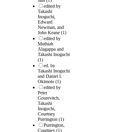
Jain
(1)
edited by
Takashi
Inoguchi,
Edward
Newman, and
John Keane
(1)
edited by
Muthiah
Alagappa and
Takashi Inoguchi
(1)
ed. by
Takashi Inoguchi
and Daniel I.
Okimoto
(1)
edited by
Peter
Gourevitch,
Takashi
Inoguchi,
Courtney
Purrington
(1)
Purrington,
Courtney
(1)