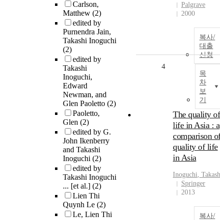
Carlson,
Palgrave
Matthew
(2)
2000
edited by
Purnendra Jain,
복사/
Takashi Inoguchi
대출
(2)
신청
edited by
4
Takashi
목
Inoguchi,
차
Edward
보
Newman, and
기
Glen Paoletto
(2)
Paoletto,
The quality of
Glen
(2)
life in Asia : a
edited by G.
comparison o
John Ikenberry
quality of life
and Takashi
in Asia
Inoguchi
(2)
edited by
Inoguchi
,
Takash
Takashi Inoguchi
Springer
... [et al.]
(2)
2013
Lien Thi
Quynh Le
(2)
Le, Lien Thi
복사/