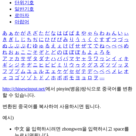
단위기호
일반기호
로마자
아랍어
あ
ぁ
か
が
さ
ざ
た
だ
な
は
ば
ぱ
ま
や
ゃ
ら
わ
ゎ
ん
い
ぃ
き
ぎ
し
じ
ち
ぢ
に
ひ
び
ぴ
み
り
う
ぅ
く
ぐ
す
ず
つ
づ
っ
ぬ
ふ
ぶ
ぷ
む
ゆ
ゅ
る
え
ぇ
け
げ
せ
ぜ
て
で
ね
へ
べ
ぺ
め
れ
お
ぉ
こ
ご
そ
ぞ
と
ど
の
ほ
ぼ
ぽ
も
よ
ょ
ろ
を
ア
ァ
カ
サ
ザ
タ
ダ
ナ
ハ
バ
パ
マ
ヤ
ャ
ラ
ワ
ヮ
ン
イ
ィ
キ
ギ
シ
ジ
チ
ヂ
ニ
ヒ
ビ
ピ
ミ
リ
ウ
ゥ
ク
グ
ス
ズ
ツ
ヅ
ッ
ヌ
フ
ブ
プ
ム
ユ
ュ
ル
エ
ェ
ケ
ゲ
セ
ゼ
テ
デ
ヘ
ベ
ペ
メ
レ
オ
ォ
コ
ゴ
ソ
ゾ
ト
ド
ノ
ホ
ボ
ポ
モ
ヨ
ョ
ロ
ヲ
―
http://chineseinput.net/
에서 pinyin(병음)방식으로 중국어를 변환
할 수 있습니다.
변환된 중국어를 복사하여 사용하시면 됩니다.
예시)
中文 을 입력하시려면
zhongwen
을 입력하시고 space를
누르시면됩니다.