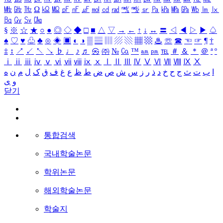
㎒
㎓
㎔
Ω
㏀
㏁
㎊
㎋
㎌
㏖
㏅
㎭
㎮
㎯
㏛
㎩
㎪
㎫
㎬
㏝
㏐
㏓
㏃
㏉
㏜
㏆
§
※
☆
★
○
●
◎
◇
◆
□
■
△
▽
→
←
↑
↓
↔
〓
◁
◀
▷
▶
♤
♠
♡
♥
♧
♣
⊙
◈
▣
◐
◑
▒
▤
▥
▨
▧
▦
▩
♨
☏
☎
☜
☞
¶
†
‡
↕
↗
↙
↖
↘
♭
♩
♪
♬
㉿
㈜
№
㏇
™
㏂
㏘
℡
＃
＆
＊
＠
ª
º
ⅰ
ⅱ
ⅲ
ⅳ
ⅴ
ⅵ
ⅶ
ⅷ
ⅸ
ⅹ
Ⅰ
Ⅱ
Ⅲ
Ⅳ
Ⅴ
Ⅵ
Ⅶ
Ⅷ
Ⅸ
Ⅹ
ا
ب
ت
ث
ج
ح
خ
د
ذ
ر
ز
س
ش
ص
ض
ط
ظ
ع
غ
ف
ق
ک
ل
م
ن
ه
و
ی
닫기
통합검색
국내학술논문
학위논문
해외학술논문
학술지