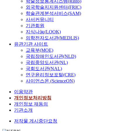
학술정보통계시스템(Rinfo)
외국학술지지원센터(FRIC)
학술관계분석서비스(SAM)
사서커뮤니티
기관회원
지식나눔(LOOK)
의학전자도서관(MEDLIS)
유관기관 사이트
교육부(MOE)
국립장애인도서관(NLD)
국립중앙도서관(NL)
국회도서관(NAL)
연구윤리정보포털(CRE)
사이언스온 (ScienceON)
이용약관
개인정보처리방침
개인정보 재동의
기관소개
저작물 게시중단요청