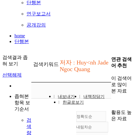
단행본
연구보고서
공개강의
home
단행본
검색결과 좁
연관 검색
저자 : Huy<nh Jade
혀 보기
검색키워드
어 추천
Ngoc Quang
선택해제
이 검색어
로 많이
본 자료
좁혀본
내보내기
내책장담기
항목 보
한글로보기
기순서
활용도 높
정확도순
은 자료
검
색
내림차순
정확도
량