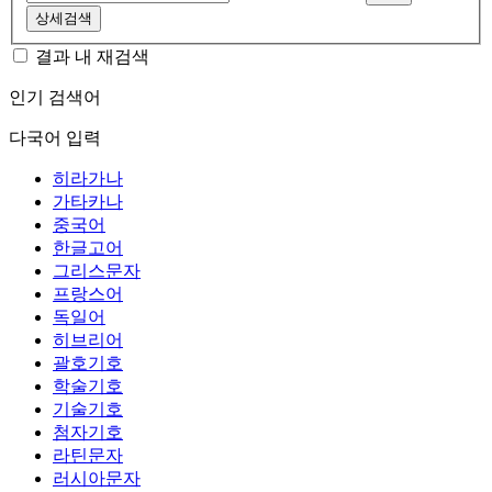
상세검색
결과 내 재검색
인기 검색어
다국어 입력
히라가나
가타카나
중국어
한글고어
그리스문자
프랑스어
독일어
히브리어
괄호기호
학술기호
기술기호
첨자기호
라틴문자
러시아문자