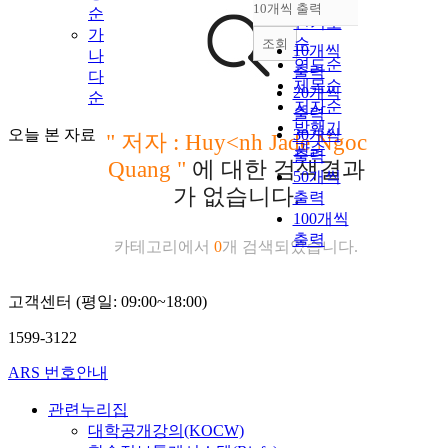
순
10개씩 출력
순
내림차순
인기도
가
순
조회
10개씩
나
연도순
출력
다
제목순
20개씩
순
저자순
출력
발행기
오늘 본 자료
30개씩
"
저자 : Huy<nh Jade Ngoc
관순
출력
Quang
"
에 대한 검색결과
50개씩
가 없습니다.
출력
100개씩
출력
카테고리에서
0
개 검색되었습니다.
고객센터 (평일: 09:00~18:00)
1599-3122
ARS 번호안내
관련누리집
대학공개강의(KOCW)