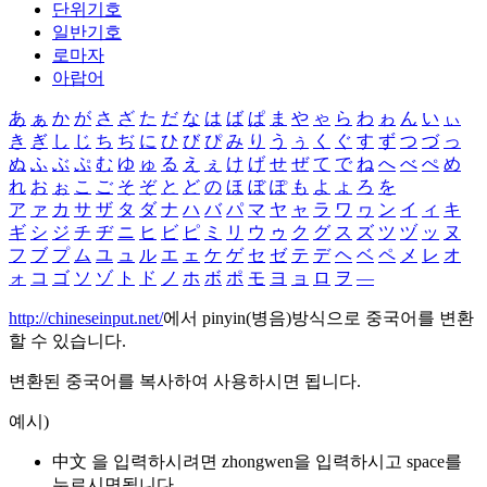
단위기호
일반기호
로마자
아랍어
あ
ぁ
か
が
さ
ざ
た
だ
な
は
ば
ぱ
ま
や
ゃ
ら
わ
ゎ
ん
い
ぃ
き
ぎ
し
じ
ち
ぢ
に
ひ
び
ぴ
み
り
う
ぅ
く
ぐ
す
ず
つ
づ
っ
ぬ
ふ
ぶ
ぷ
む
ゆ
ゅ
る
え
ぇ
け
げ
せ
ぜ
て
で
ね
へ
べ
ぺ
め
れ
お
ぉ
こ
ご
そ
ぞ
と
ど
の
ほ
ぼ
ぽ
も
よ
ょ
ろ
を
ア
ァ
カ
サ
ザ
タ
ダ
ナ
ハ
バ
パ
マ
ヤ
ャ
ラ
ワ
ヮ
ン
イ
ィ
キ
ギ
シ
ジ
チ
ヂ
ニ
ヒ
ビ
ピ
ミ
リ
ウ
ゥ
ク
グ
ス
ズ
ツ
ヅ
ッ
ヌ
フ
ブ
プ
ム
ユ
ュ
ル
エ
ェ
ケ
ゲ
セ
ゼ
テ
デ
ヘ
ベ
ペ
メ
レ
オ
ォ
コ
ゴ
ソ
ゾ
ト
ド
ノ
ホ
ボ
ポ
モ
ヨ
ョ
ロ
ヲ
―
http://chineseinput.net/
에서 pinyin(병음)방식으로 중국어를 변환
할 수 있습니다.
변환된 중국어를 복사하여 사용하시면 됩니다.
예시)
中文 을 입력하시려면
zhongwen
을 입력하시고 space를
누르시면됩니다.