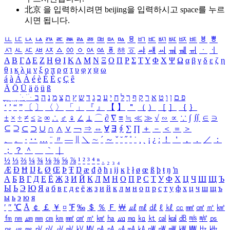
北京 을 입력하시려면
beijing
을 입력하시고 space를 누르
시면 됩니다.
ㅥ
ㅦ
ㅧ
ㅨ
ㅩ
ㅪ
ㅫ
ㅬ
ㅭ
ㅮ
ㅯ
ㅰ
ㅱ
ㅲ
ㅳ
ㅴ
ㅵ
ㅶ
ㅷ
ㅸ
ㅹ
ㅺ
ㅻ
ㅼ
ㅽ
ㅾ
ㅿ
ㆀ
ㆁ
ㆂ
ㆃ
ㆄ
ㆅ
ㆆ
ㆇ
ㆈ
ㆉ
ㆊ
ㆋ
ㆌ
ㆍ
ㆎ
Α
Β
Γ
Δ
Ε
Ζ
Η
Θ
Ι
Κ
Λ
Μ
Ν
Ξ
Ο
Π
Ρ
Σ
Τ
Υ
Φ
Χ
Ψ
Ω
α
β
γ
δ
ε
ζ
η
θ
ι
κ
λ
μ
ν
ξ
ο
π
ρ
σ
τ
υ
φ
χ
ψ
ω
á
à
Á
À
é
è
É
È
ç
Ç
ê
Ä
Ö
Ü
ä
ö
ü
ß
ְ
ֳ
ֲ
ֱ
ָ
ַ
ֵ
ֶ
ִ
ֹ
ּ
ֻ
ׂ
ׁ
ּ
ב
ה
נ
מ
צ
ת
ץ
ש
ד
ג
כ
ע
י
ח
ל
ך
ף
ק
ר
א
ט
ו
ן
ם
פ
‘
’
“
”
〔
〕
〈
〉
「
」
『
』
【
】
＂
（
）
［
］
｛
｝
±
×
÷
≠
≤
≥
∞
∴
♂
♀
∠
⊥
⌒
∂
∇
≡
≒
≪
≫
√
∽
∝
∵
∫
∬
∈
∋
⊆
⊇
⊂
⊃
∪
∩
∧
∨
￢
⇒
⇔
∀
∃
∮
∑
∏
＋
－
＜
＝
＞
、
。
·
‥
…
¨
〃
―
∥
＼
∼
´
～
ˇ
˘
˝
˚
˙
¸
˛
¡
¿
ː
！
＇
，
．
／
：
；
？
＾
＿
｀
｜
½
⅓
⅔
¼
¾
⅛
⅜
⅝
⅞
¹
²
³
⁴
ⁿ
₁
₂
₃
₄
Æ
Ð
Ħ
Ĳ
Ł
Ø
Œ
Þ
Ŧ
Ŋ
æ
đ
ð
ħ
ı
ĳ
ĸ
ŀ
ł
ø
œ
ß
þ
ŧ
ŋ
ŉ
А
Б
В
Г
Д
Е
Ё
Ж
З
И
Й
К
Л
М
Н
О
П
Р
С
Т
У
Ф
Х
Ц
Ч
Ш
Щ
Ъ
Ы
Ь
Э
Ю
Я
а
б
в
г
д
е
ё
ж
з
и
й
к
л
м
н
о
п
р
с
т
у
ф
х
ц
ч
ш
щ
ъ
ы
ь
э
ю
я
′
″
℃
Å
￠
￡
￥
¤
℉
‰
＄
％
Ｆ
￦
㎕
㎖
㎗
ℓ
㎘
㏄
㎣
㎤
㎥
㎦
㎙
㎚
㎛
㎜
㎝
㎞
㎟
㎠
㎡
㎢
㏊
㎍
㎎
㎏
㏏
㎈
㎉
㏈
㎧
㎨
㎰
㎱
㎲
㎳
㎴
㎵
㎶
㎷
㎸
㎹
㎀
㎁
㎂
㎃
㎄
㎺
㎻
㎽
㎾
㎿
㎐
㎑