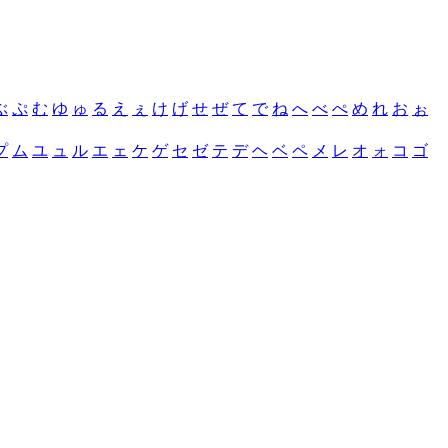
ぶ
ぷ
む
ゆ
ゅ
る
え
ぇ
け
げ
せ
ぜ
て
で
ね
へ
べ
ぺ
め
れ
お
ぉ
プ
ム
ユ
ュ
ル
エ
ェ
ケ
ゲ
セ
ゼ
テ
デ
ヘ
ベ
ペ
メ
レ
オ
ォ
コ
ゴ