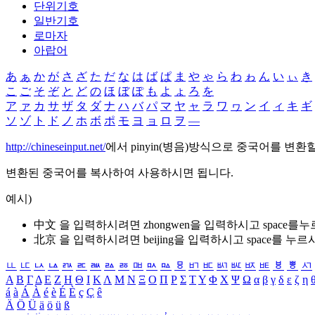
단위기호
일반기호
로마자
아랍어
あ
ぁ
か
が
さ
ざ
た
だ
な
は
ば
ぱ
ま
や
ゃ
ら
わ
ゎ
ん
い
ぃ
き
こ
ご
そ
ぞ
と
ど
の
ほ
ぼ
ぽ
も
よ
ょ
ろ
を
ア
ァ
カ
サ
ザ
タ
ダ
ナ
ハ
バ
パ
マ
ヤ
ャ
ラ
ワ
ヮ
ン
イ
ィ
キ
ギ
ソ
ゾ
ト
ド
ノ
ホ
ボ
ポ
モ
ヨ
ョ
ロ
ヲ
―
http://chineseinput.net/
에서 pinyin(병음)방식으로 중국어를 변환
변환된 중국어를 복사하여 사용하시면 됩니다.
예시)
中文 을 입력하시려면
zhongwen
을 입력하시고 space를
北京 을 입력하시려면
beijing
을 입력하시고 space를 누르
ㅥ
ㅦ
ㅧ
ㅨ
ㅩ
ㅪ
ㅫ
ㅬ
ㅭ
ㅮ
ㅯ
ㅰ
ㅱ
ㅲ
ㅳ
ㅴ
ㅵ
ㅶ
ㅷ
ㅸ
ㅹ
ㅺ
Α
Β
Γ
Δ
Ε
Ζ
Η
Θ
Ι
Κ
Λ
Μ
Ν
Ξ
Ο
Π
Ρ
Σ
Τ
Υ
Φ
Χ
Ψ
Ω
α
β
γ
δ
ε
ζ
η
á
à
Á
À
é
è
É
È
ç
Ç
ê
Ä
Ö
Ü
ä
ö
ü
ß