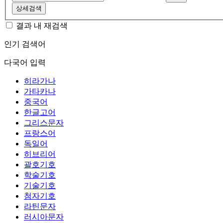
상세검색
결과 내 재검색
인기 검색어
다국어 입력
히라가나
가타카나
중국어
한글고어
그리스문자
프랑스어
독일어
히브리어
괄호기호
학술기호
기술기호
첨자기호
라틴문자
러시아문자