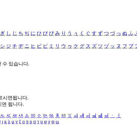
ぎ
し
じ
ち
ぢ
に
ひ
び
ぴ
み
り
う
ぅ
く
ぐ
す
ず
つ
づ
っ
ぬ
ふ
シ
ジ
チ
ヂ
ニ
ヒ
ビ
ピ
ミ
リ
ウ
ゥ
ク
グ
ス
ズ
ツ
ヅ
ッ
ヌ
フ
ブ
할 수 있습니다.
누르시면됩니다.
시면 됩니다.
ㅻ
ㅼ
ㅽ
ㅾ
ㅿ
ㆀ
ㆁ
ㆂ
ㆃ
ㆄ
ㆅ
ㆆ
ㆇ
ㆈ
ㆉ
ㆊ
ㆋ
ㆌ
ㆍ
ㆎ
θ
ι
κ
λ
μ
ν
ξ
ο
π
ρ
σ
τ
υ
φ
χ
ψ
ω