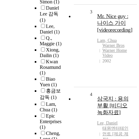
Simon
(1)
Daniel
3
Lee 감독
Mr. Nice guy :
(1)
나이스 가이
Lee,
[videorecording]
Daniel
(1)
Q.,
Lam, Chua
Maggie
(1)
Warner Bros
Xiong,
Warner Home
Dailin
(1)
Video
2002
Kwan
Rosamund
(1)
Biao
Yuen
(1)
홍금보
4
감독
(1)
삼국지 : 용의
Lam,
부활 [비디오
Chua
(1)
녹화자료]
Epic
Enterprises
Lee, Daniel
(1)
태원엔터테인
Cheng,
먼트 [제공·제
Long
(1)