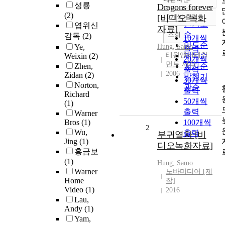
정확도
성룡
Dragons forever
순
(2)
[비디오 녹화
10개씩 출력
내림차순
인기도
엽위신
자료]
순
조회
감독
(2)
10개씩
연도순
Ye,
Hung
,
Samo
출력
태원엔터테인
제목순
Weixin
(2)
20개씩
먼트 제작
Zhen,
저자순
출력
2006
Zidan
(2)
발행기
30개씩
Norton,
관순
출력
Richard
50개씩
(1)
출력
Warner
Bros
(1)
100개씩
2
Wu,
출력
부귀열차 [비
Jing
(1)
디오녹화자료]
홍금보
(1)
Hung
,
Samo
Warner
노바미디어 [제
Home
작]
Video
(1)
2016
Lau,
Andy
(1)
Yam,