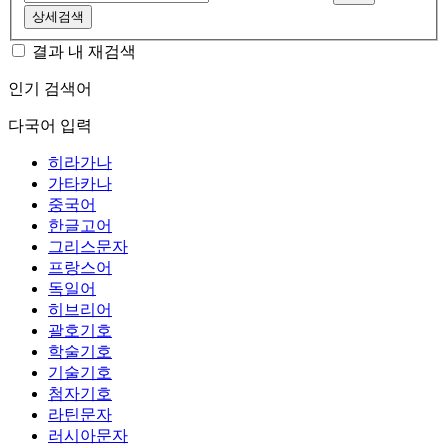
상세검색
결과 내 재검색
인기 검색어
다국어 입력
히라가나
가타카나
중국어
한글고어
그리스문자
프랑스어
독일어
히브리어
괄호기호
학술기호
기술기호
첨자기호
라틴문자
러시아문자