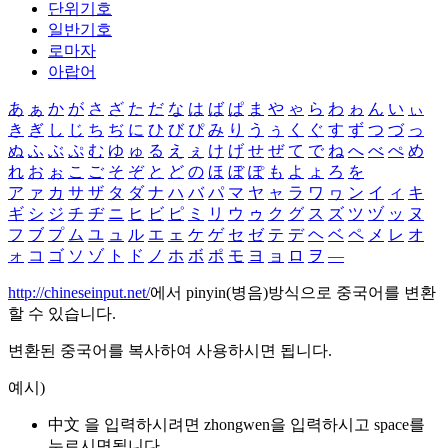
단위기호
일반기호
로마자
아랍어
あ
ぁ
か
が
さ
ざ
た
だ
な
は
ば
ぱ
ま
や
ゃ
ら
わ
ゎ
ん
い
ぃ
き
ぎ
し
じ
ち
ぢ
に
ひ
び
ぴ
み
り
う
ぅ
く
ぐ
す
ず
つ
づ
っ
ぬ
ふ
ぶ
ぷ
む
ゆ
ゅ
る
え
ぇ
け
げ
せ
ぜ
て
で
ね
へ
べ
ぺ
め
れ
お
ぉ
こ
ご
そ
ぞ
と
ど
の
ほ
ぼ
ぽ
も
よ
ょ
ろ
を
ア
ァ
カ
サ
ザ
タ
ダ
ナ
ハ
バ
パ
マ
ヤ
ャ
ラ
ワ
ヮ
ン
イ
ィ
キ
ギ
シ
ジ
チ
ヂ
ニ
ヒ
ビ
ピ
ミ
リ
ウ
ゥ
ク
グ
ス
ズ
ツ
ヅ
ッ
ヌ
フ
ブ
プ
ム
ユ
ュ
ル
エ
ェ
ケ
ゲ
セ
ゼ
テ
デ
ヘ
ベ
ペ
メ
レ
オ
ォ
コ
ゴ
ソ
ゾ
ト
ド
ノ
ホ
ボ
ポ
モ
ヨ
ョ
ロ
ヲ
―
http://chineseinput.net/
에서 pinyin(병음)방식으로 중국어를 변환
할 수 있습니다.
변환된 중국어를 복사하여 사용하시면 됩니다.
예시)
中文 을 입력하시려면
zhongwen
을 입력하시고 space를
누르시면됩니다.