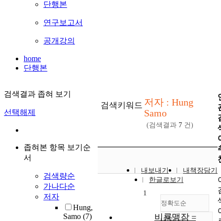
단행본
연구보고서
공개강의
home
단행본
검색결과 좁혀 보기
저자 : Hung
검색키워드
Samo
선택해제
(검색결과
7
건)
좁혀본 항목 보기순
서
내보내기
내책장담기
검색량순
한글로보기
가나다순
1
저자
정확도순
Hung,
Samo
(7)
비룡맹장 =
내림차순