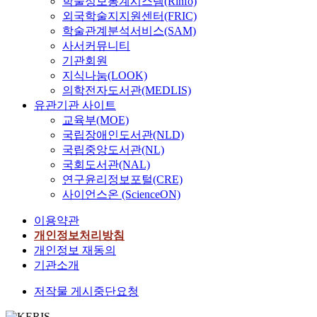
학술정보통계시스템(Rinfo)
외국학술지지원센터(FRIC)
학술관계분석서비스(SAM)
사서커뮤니티
기관회원
지식나눔(LOOK)
의학전자도서관(MEDLIS)
유관기관 사이트
교육부(MOE)
국립장애인도서관(NLD)
국립중앙도서관(NL)
국회도서관(NAL)
연구윤리정보포털(CRE)
사이언스온 (ScienceON)
이용약관
개인정보처리방침
개인정보 재동의
기관소개
저작물 게시중단요청