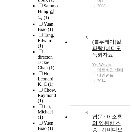
작]
Sammo
2008
Hung 감
독
(1)
Yuan,
Biao
(1)
Tang,
5
Edward
(블루레이)살
(1)
파랑 [비디오
녹화자료]
director,
Jackie
Ye, Weixin
Chan
(1)
아트비젼 엔터
Ho,
테인먼트
Leonard
2014
K. C
(1)
Chow,
Raymond
(1)
Lai,
Michael
6
엽문 : 이소룡
(1)
의 영원한 스
Yuen,
Biao
(1)
승 . 2 [비디오