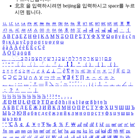
北京 을 입력하시려면
beijing
을 입력하시고 space를 누르
시면 됩니다.
ㅥ
ㅦ
ㅧ
ㅨ
ㅩ
ㅪ
ㅫ
ㅬ
ㅭ
ㅮ
ㅯ
ㅰ
ㅱ
ㅲ
ㅳ
ㅴ
ㅵ
ㅶ
ㅷ
ㅸ
ㅹ
ㅺ
ㅻ
ㅼ
ㅽ
ㅾ
ㅿ
ㆀ
ㆁ
ㆂ
ㆃ
ㆄ
ㆅ
ㆆ
ㆇ
ㆈ
ㆉ
ㆊ
ㆋ
ㆌ
ㆍ
ㆎ
Α
Β
Γ
Δ
Ε
Ζ
Η
Θ
Ι
Κ
Λ
Μ
Ν
Ξ
Ο
Π
Ρ
Σ
Τ
Υ
Φ
Χ
Ψ
Ω
α
β
γ
δ
ε
ζ
η
θ
ι
κ
λ
μ
ν
ξ
ο
π
ρ
σ
τ
υ
φ
χ
ψ
ω
á
à
Á
À
é
è
É
È
ç
Ç
ê
Ä
Ö
Ü
ä
ö
ü
ß
ְ
ֳ
ֲ
ֱ
ָ
ַ
ֵ
ֶ
ִ
ֹ
ּ
ֻ
ׂ
ׁ
ּ
ב
ה
נ
מ
צ
ת
ץ
ש
ד
ג
כ
ע
י
ח
ל
ך
ף
ק
ר
א
ט
ו
ן
ם
פ
‘
’
“
”
〔
〕
〈
〉
「
」
『
』
【
】
＂
（
）
［
］
｛
｝
±
×
÷
≠
≤
≥
∞
∴
♂
♀
∠
⊥
⌒
∂
∇
≡
≒
≪
≫
√
∽
∝
∵
∫
∬
∈
∋
⊆
⊇
⊂
⊃
∪
∩
∧
∨
￢
⇒
⇔
∀
∃
∮
∑
∏
＋
－
＜
＝
＞
、
。
·
‥
…
¨
〃
―
∥
＼
∼
´
～
ˇ
˘
˝
˚
˙
¸
˛
¡
¿
ː
！
＇
，
．
／
：
；
？
＾
＿
｀
｜
½
⅓
⅔
¼
¾
⅛
⅜
⅝
⅞
¹
²
³
⁴
ⁿ
₁
₂
₃
₄
Æ
Ð
Ħ
Ĳ
Ł
Ø
Œ
Þ
Ŧ
Ŋ
æ
đ
ð
ħ
ı
ĳ
ĸ
ŀ
ł
ø
œ
ß
þ
ŧ
ŋ
ŉ
А
Б
В
Г
Д
Е
Ё
Ж
З
И
Й
К
Л
М
Н
О
П
Р
С
Т
У
Ф
Х
Ц
Ч
Ш
Щ
Ъ
Ы
Ь
Э
Ю
Я
а
б
в
г
д
е
ё
ж
з
и
й
к
л
м
н
о
п
р
с
т
у
ф
х
ц
ч
ш
щ
ъ
ы
ь
э
ю
я
′
″
℃
Å
￠
￡
￥
¤
℉
‰
＄
％
Ｆ
￦
㎕
㎖
㎗
ℓ
㎘
㏄
㎣
㎤
㎥
㎦
㎙
㎚
㎛
㎜
㎝
㎞
㎟
㎠
㎡
㎢
㏊
㎍
㎎
㎏
㏏
㎈
㎉
㏈
㎧
㎨
㎰
㎱
㎲
㎳
㎴
㎵
㎶
㎷
㎸
㎹
㎀
㎁
㎂
㎃
㎄
㎺
㎻
㎽
㎾
㎿
㎐
㎑