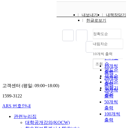
내보내기
내책장담기
한글로보기
정확도순
내림차순
정확도
순
10개씩 출력
내림차순
인기도
순
조회
10개씩
연도순
출력
제목순
20개씩
저자순
출력
고객센터 (평일: 09:00~18:00)
발행기
30개씩
관순
1599-3122
출력
50개씩
ARS 번호안내
출력
100개씩
관련누리집
출력
대학공개강의(KOCW)