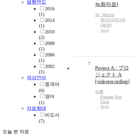
발행연도
녹화자료]
2016
(1)
Ye, Weixin
2014
케이디미디어
(1)
[제작]
2010
2010
(2)
2008
(1)
2006
(1)
7
2002
Project A : プロ
(1)
ジェクト A
작성언어
[videorecording]
중국어
(6)
성룡
영어
Fortune Star
Twin
(1)
2010
자료형태
비도서
(7)
오늘 본 자료