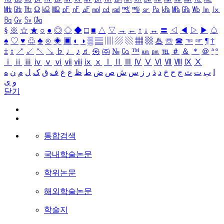
㎒
㎓
㎔
Ω
㏀
㏁
㎊
㎋
㎌
㏖
㏅
㎭
㎮
㎯
㏛
㎩
㎪
㎫
㎬
㏝
㏐
㏓
㏃
㏉
㏜
㏆
§
※
☆
★
○
●
◎
◇
◆
□
■
△
▽
→
←
↑
↓
↔
〓
◁
◀
▷
▶
♤
♠
♡
♥
♧
♣
⊙
◈
▣
◐
◑
▒
▤
▥
▨
▧
▦
▩
♨
☏
☎
☜
☞
¶
†
‡
↕
↗
↙
↖
↘
♭
♩
♪
♬
㉿
㈜
№
㏇
™
㏂
㏘
℡
＃
＆
＊
＠
ª
º
ⅰ
ⅱ
ⅲ
ⅳ
ⅴ
ⅵ
ⅶ
ⅷ
ⅸ
ⅹ
Ⅰ
Ⅱ
Ⅲ
Ⅳ
Ⅴ
Ⅵ
Ⅶ
Ⅷ
Ⅸ
Ⅹ
ا
ب
ت
ث
ج
ح
خ
د
ذ
ر
ز
س
ش
ص
ض
ط
ظ
ع
غ
ف
ق
ک
ل
م
ن
ه
و
ی
닫기
통합검색
국내학술논문
학위논문
해외학술논문
학술지