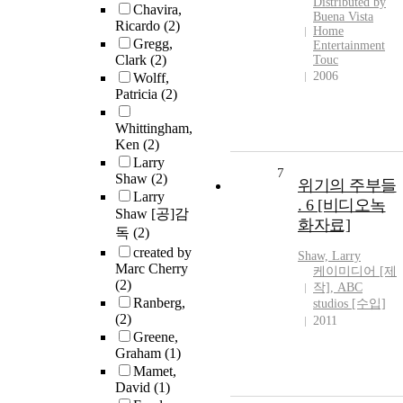
Distributed by
Chavira,
Buena Vista
Ricardo
(2)
Home
Gregg,
Entertainment
Clark
(2)
Touc
2006
Wolff,
Patricia
(2)
Whittingham,
Ken
(2)
Larry
7
Shaw
(2)
위기의 주부들
Larry
. 6 [비디오녹
Shaw [공]감
화자료]
독
(2)
created by
Shaw, Larry
Marc Cherry
케이미디어 [제
(2)
작], ABC
Ranberg,
studios [수입]
(2)
2011
Greene,
Graham
(1)
Mamet,
David
(1)