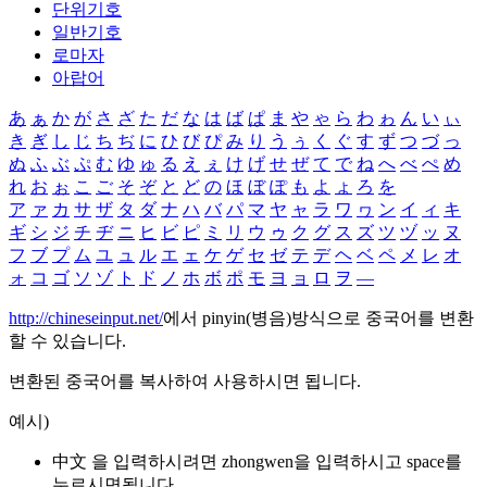
단위기호
일반기호
로마자
아랍어
あ
ぁ
か
が
さ
ざ
た
だ
な
は
ば
ぱ
ま
や
ゃ
ら
わ
ゎ
ん
い
ぃ
き
ぎ
し
じ
ち
ぢ
に
ひ
び
ぴ
み
り
う
ぅ
く
ぐ
す
ず
つ
づ
っ
ぬ
ふ
ぶ
ぷ
む
ゆ
ゅ
る
え
ぇ
け
げ
せ
ぜ
て
で
ね
へ
べ
ぺ
め
れ
お
ぉ
こ
ご
そ
ぞ
と
ど
の
ほ
ぼ
ぽ
も
よ
ょ
ろ
を
ア
ァ
カ
サ
ザ
タ
ダ
ナ
ハ
バ
パ
マ
ヤ
ャ
ラ
ワ
ヮ
ン
イ
ィ
キ
ギ
シ
ジ
チ
ヂ
ニ
ヒ
ビ
ピ
ミ
リ
ウ
ゥ
ク
グ
ス
ズ
ツ
ヅ
ッ
ヌ
フ
ブ
プ
ム
ユ
ュ
ル
エ
ェ
ケ
ゲ
セ
ゼ
テ
デ
ヘ
ベ
ペ
メ
レ
オ
ォ
コ
ゴ
ソ
ゾ
ト
ド
ノ
ホ
ボ
ポ
モ
ヨ
ョ
ロ
ヲ
―
http://chineseinput.net/
에서 pinyin(병음)방식으로 중국어를 변환
할 수 있습니다.
변환된 중국어를 복사하여 사용하시면 됩니다.
예시)
中文 을 입력하시려면
zhongwen
을 입력하시고 space를
누르시면됩니다.