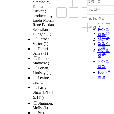
정확도순
directed by
Duncan
내림차순
Tucker ;
정확도
produced by
순
10개씩 출력
Linda Moran,
내림차순
인기도
René Bastian,
순
조회
Sebastian
10개씩
연도순
Dungan
(1)
출력
제목순
Garber,
20개씩
Victor
(1)
저자순
출력
Hamri,
발행기
30개씩
Sanaa
(1)
관순
출력
Diamond,
50개씩
Matthew
(1)
출력
Lohan,
100개씩
Lindsay
(1)
출력
Levine,
Ted
(1)
Larry
Shaw [외 감
독]
(1)
Shannon,
Molly
(1)
Pena,