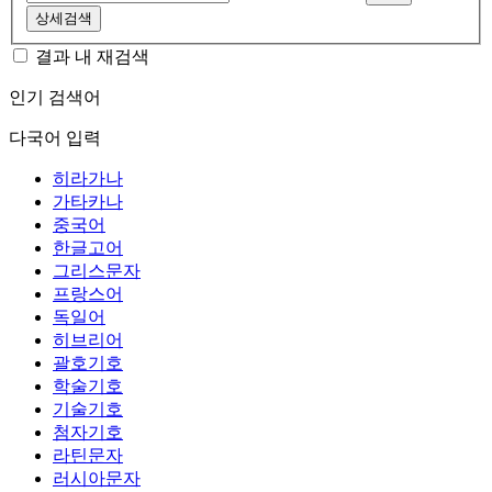
상세검색
결과 내 재검색
인기 검색어
다국어 입력
히라가나
가타카나
중국어
한글고어
그리스문자
프랑스어
독일어
히브리어
괄호기호
학술기호
기술기호
첨자기호
라틴문자
러시아문자