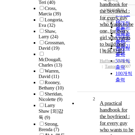
정확도
Teri
(40)
handbook for
순
Cross,
the boyfriend :
10개씩 출력
내림차순
Marcia
(39)
인기도
for every guy
Longoria,
순
조회
10개씩
who wants to be
Eva
(32)
연도순
출력
one, for every
Shaw,
제목순
20개씩
Larry
(24)
girl who wants
저자순
출력
Grossman,
to build one!
발행기
David
(19)
30개씩
[녹음자료]
관순
출력
McDougall,
50개씩
Huffman
,
Felicity
Charles
(13)
Tantor
2007
출력
Warren,
100개씩
David
(11)
출력
Rooney,
Bethany
(10)
Sheridan,
2
Nicolette
(9)
A practical
Larry
handbook for
Shaw [외]감
the boyfriend :
독
(9)
for every guy
Strong,
who wants to be
Brenda
(7)