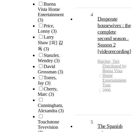
Buena
Vista Home
Entertainment
4
Desperate
(3)
housewives : the
Price,
Lonny
(3)
complete
Larry
second season .
Shaw [외] 감
Season 2
독
(3)
[videorecording]
Stanzler,
Wendey
(3)
Hatcher, Teri
David
Distributed by
Buena Vista
Grossman
(3)
Home
Torres,
Entertainment
Jay
(3)
Touc
Cherry,
2006
Marc
(3)
Cunningham,
Alexandra
(3)
Touchstone
5
The Spanish
Tevevision