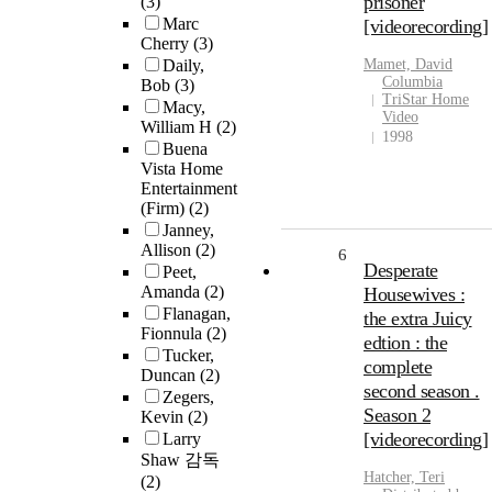
prisoner
(3)
Marc
[videorecording]
Cherry
(3)
Daily,
Mamet, David
Columbia
Bob
(3)
TriStar Home
Macy,
Video
William H
(2)
1998
Buena
Vista Home
Entertainment
(Firm)
(2)
Janney,
Allison
(2)
6
Desperate
Peet,
Amanda
(2)
Housewives :
Flanagan,
the extra Juicy
Fionnula
(2)
edtion : the
Tucker,
complete
Duncan
(2)
second season .
Zegers,
Season 2
Kevin
(2)
[videorecording]
Larry
Shaw 감독
Hatcher, Teri
(2)