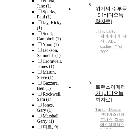
Fonda,
8
Jane
(1)
위기의 주부들
Sparks,
. 5 [비디오녹
Paul
(1)
화자료]
Jay, Ricky
(1)
Shaw, Larry
Scott,
케이미디어 [제
Campbell
(1)
작], ABC
Youn
(1)
studios [수입]
Jackson,
2009
Samuel L
(1)
Cromwell,
James
(1)
Martin,
Steve
(1)
Gazzara,
9
트랜스아메리
Ben
(1)
카 [비디오녹
Rockwell,
Sam
(1)
화자료]
Jones,
Tucker, Duncan
Gary
(1)
인터비스앤파
Marshall,
트너스 [제공]
Garry
(1)
에스엠픽쳐스
피트, 아