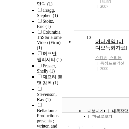
[제작]
만다
(1)
2007
Cragg,
Stephen
(1)
Stoltz,
Eric
(1)
Columbia
TriStar Home
10
머더게임 [비
Video (Firm)
디오녹화자료]
(1)
허프만,
스카쵸, 스티븐
펠리시티
(1)
동성프로덕션
Frasier,
2000
Shelly
(1)
제프리 멜
맨 감독
(1)
Stevenson,
Ray
(1)
Belladonna
내보내기
내책장담
Productions
한글로보기
presents ;
written and