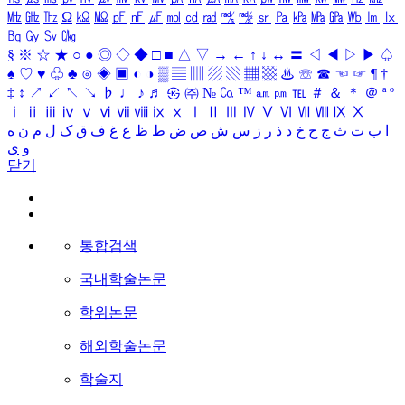
㎒
㎓
㎔
Ω
㏀
㏁
㎊
㎋
㎌
㏖
㏅
㎭
㎮
㎯
㏛
㎩
㎪
㎫
㎬
㏝
㏐
㏓
㏃
㏉
㏜
㏆
§
※
☆
★
○
●
◎
◇
◆
□
■
△
▽
→
←
↑
↓
↔
〓
◁
◀
▷
▶
♤
♠
♡
♥
♧
♣
⊙
◈
▣
◐
◑
▒
▤
▥
▨
▧
▦
▩
♨
☏
☎
☜
☞
¶
†
‡
↕
↗
↙
↖
↘
♭
♩
♪
♬
㉿
㈜
№
㏇
™
㏂
㏘
℡
＃
＆
＊
＠
ª
º
ⅰ
ⅱ
ⅲ
ⅳ
ⅴ
ⅵ
ⅶ
ⅷ
ⅸ
ⅹ
Ⅰ
Ⅱ
Ⅲ
Ⅳ
Ⅴ
Ⅵ
Ⅶ
Ⅷ
Ⅸ
Ⅹ
ا
ب
ت
ث
ج
ح
خ
د
ذ
ر
ز
س
ش
ص
ض
ط
ظ
ع
غ
ف
ق
ک
ل
م
ن
ه
و
ی
닫기
통합검색
국내학술논문
학위논문
해외학술논문
학술지