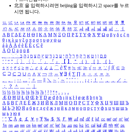
北京 을 입력하시려면
beijing
을 입력하시고 space를 누르
시면 됩니다.
ㅥ
ㅦ
ㅧ
ㅨ
ㅩ
ㅪ
ㅫ
ㅬ
ㅭ
ㅮ
ㅯ
ㅰ
ㅱ
ㅲ
ㅳ
ㅴ
ㅵ
ㅶ
ㅷ
ㅸ
ㅹ
ㅺ
ㅻ
ㅼ
ㅽ
ㅾ
ㅿ
ㆀ
ㆁ
ㆂ
ㆃ
ㆄ
ㆅ
ㆆ
ㆇ
ㆈ
ㆉ
ㆊ
ㆋ
ㆌ
ㆍ
ㆎ
Α
Β
Γ
Δ
Ε
Ζ
Η
Θ
Ι
Κ
Λ
Μ
Ν
Ξ
Ο
Π
Ρ
Σ
Τ
Υ
Φ
Χ
Ψ
Ω
α
β
γ
δ
ε
ζ
η
θ
ι
κ
λ
μ
ν
ξ
ο
π
ρ
σ
τ
υ
φ
χ
ψ
ω
á
à
Á
À
é
è
É
È
ç
Ç
ê
Ä
Ö
Ü
ä
ö
ü
ß
ְ
ֳ
ֲ
ֱ
ָ
ַ
ֵ
ֶ
ִ
ֹ
ּ
ֻ
ׂ
ׁ
ּ
ב
ה
נ
מ
צ
ת
ץ
ש
ד
ג
כ
ע
י
ח
ל
ך
ף
ק
ר
א
ט
ו
ן
ם
פ
‘
’
“
”
〔
〕
〈
〉
「
」
『
』
【
】
＂
（
）
［
］
｛
｝
±
×
÷
≠
≤
≥
∞
∴
♂
♀
∠
⊥
⌒
∂
∇
≡
≒
≪
≫
√
∽
∝
∵
∫
∬
∈
∋
⊆
⊇
⊂
⊃
∪
∩
∧
∨
￢
⇒
⇔
∀
∃
∮
∑
∏
＋
－
＜
＝
＞
、
。
·
‥
…
¨
〃
―
∥
＼
∼
´
～
ˇ
˘
˝
˚
˙
¸
˛
¡
¿
ː
！
＇
，
．
／
：
；
？
＾
＿
｀
｜
½
⅓
⅔
¼
¾
⅛
⅜
⅝
⅞
¹
²
³
⁴
ⁿ
₁
₂
₃
₄
Æ
Ð
Ħ
Ĳ
Ł
Ø
Œ
Þ
Ŧ
Ŋ
æ
đ
ð
ħ
ı
ĳ
ĸ
ŀ
ł
ø
œ
ß
þ
ŧ
ŋ
ŉ
А
Б
В
Г
Д
Е
Ё
Ж
З
И
Й
К
Л
М
Н
О
П
Р
С
Т
У
Ф
Х
Ц
Ч
Ш
Щ
Ъ
Ы
Ь
Э
Ю
Я
а
б
в
г
д
е
ё
ж
з
и
й
к
л
м
н
о
п
р
с
т
у
ф
х
ц
ч
ш
щ
ъ
ы
ь
э
ю
я
′
″
℃
Å
￠
￡
￥
¤
℉
‰
＄
％
Ｆ
￦
㎕
㎖
㎗
ℓ
㎘
㏄
㎣
㎤
㎥
㎦
㎙
㎚
㎛
㎜
㎝
㎞
㎟
㎠
㎡
㎢
㏊
㎍
㎎
㎏
㏏
㎈
㎉
㏈
㎧
㎨
㎰
㎱
㎲
㎳
㎴
㎵
㎶
㎷
㎸
㎹
㎀
㎁
㎂
㎃
㎄
㎺
㎻
㎽
㎾
㎿
㎐
㎑