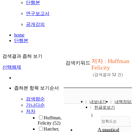
단행본
연구보고서
공개강의
home
단행본
검색결과 좁혀 보기
저자 : Huffman
검색키워드
Felicity
선택해제
(검색결과
52
건)
좁혀본 항목 보기순서
검색량순
내보내기
내책장담
가나다순
한글로보기
저자
1
Huffman,
정확도순
Felicity
(52)
Hatcher,
A practical
내림차순