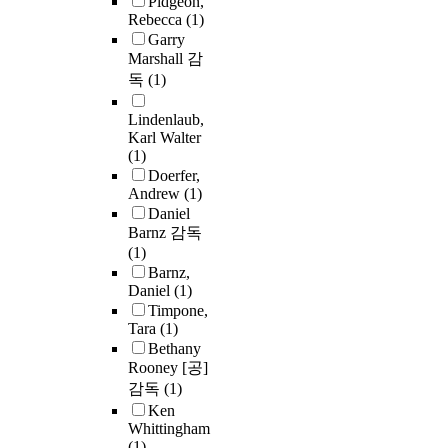
Pidgeon,
Rebecca
(1)
Garry
Marshall 감
독
(1)
Lindenlaub,
Karl Walter
(1)
Doerfer,
Andrew
(1)
Daniel
Barnz 감독
(1)
Barnz,
Daniel
(1)
Timpone,
Tara
(1)
Bethany
Rooney [공]
감독
(1)
Ken
Whittingham
(1)