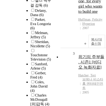
찰스 맥두
one, for every
걸 감독
(6)
girl who wants
Delany,
to build one
Dana
(6)
Parker,
Huffman
,
Felicity
Eva Longoria
Hyperion
(6)
2007
Melman,
Jeffrey
(5)
복사/대
Sheridan,
출신청
Nicollette
(5)
3
Touchstone
위기의 주부들
Television
(5)
. 시즌1 [비디
Sanford,
오 녹화자료]
Arlene
(5)
Gerber,
Hatcher, Teri
Fred
(4)
브에나 비스타
Coles,
홈 엔터테인먼
John David
트
(4)
2005
Charles
McDougall
[외]감독
(4)