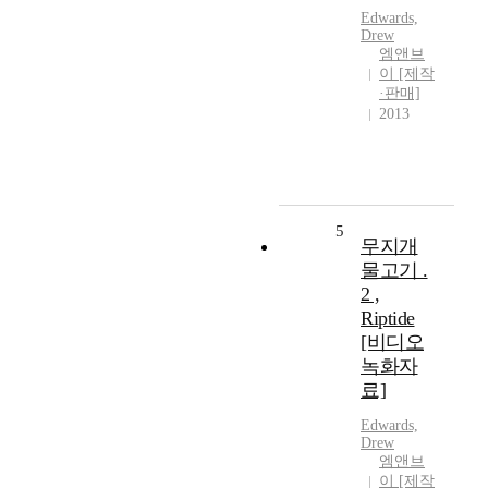
Edwards,
Drew
엠앤브
이 [제작
·판매]
2013
5
무지개
물고기 .
2 ,
Riptide
[비디오
녹화자
료]
Edwards,
Drew
엠앤브
이 [제작