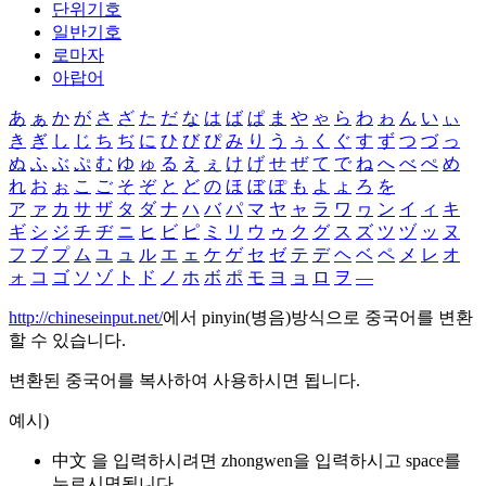
단위기호
일반기호
로마자
아랍어
あ
ぁ
か
が
さ
ざ
た
だ
な
は
ば
ぱ
ま
や
ゃ
ら
わ
ゎ
ん
い
ぃ
き
ぎ
し
じ
ち
ぢ
に
ひ
び
ぴ
み
り
う
ぅ
く
ぐ
す
ず
つ
づ
っ
ぬ
ふ
ぶ
ぷ
む
ゆ
ゅ
る
え
ぇ
け
げ
せ
ぜ
て
で
ね
へ
べ
ぺ
め
れ
お
ぉ
こ
ご
そ
ぞ
と
ど
の
ほ
ぼ
ぽ
も
よ
ょ
ろ
を
ア
ァ
カ
サ
ザ
タ
ダ
ナ
ハ
バ
パ
マ
ヤ
ャ
ラ
ワ
ヮ
ン
イ
ィ
キ
ギ
シ
ジ
チ
ヂ
ニ
ヒ
ビ
ピ
ミ
リ
ウ
ゥ
ク
グ
ス
ズ
ツ
ヅ
ッ
ヌ
フ
ブ
プ
ム
ユ
ュ
ル
エ
ェ
ケ
ゲ
セ
ゼ
テ
デ
ヘ
ベ
ペ
メ
レ
オ
ォ
コ
ゴ
ソ
ゾ
ト
ド
ノ
ホ
ボ
ポ
モ
ヨ
ョ
ロ
ヲ
―
http://chineseinput.net/
에서 pinyin(병음)방식으로 중국어를 변환
할 수 있습니다.
변환된 중국어를 복사하여 사용하시면 됩니다.
예시)
中文 을 입력하시려면
zhongwen
을 입력하시고 space를
누르시면됩니다.