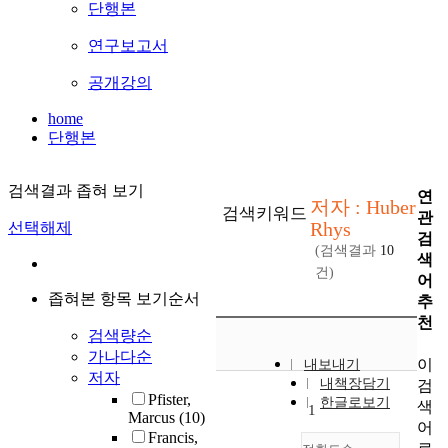
단행본
연구보고서
공개강의
home
단행본
검색결과 좁혀 보기
연
저자 : Huber
검색키워드
관
Rhys
선택해제
검
(검색결과
10
색
건)
어
좁혀본 항목 보기순서
추
천
검색량순
가나다순
이
내보내기
저자
내책장담기
검
Pfister,
한글로보기
색
1
Marcus
(10)
어
Francis,