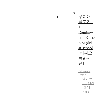
8
무지개
물고기 .
1 ,
Rainbow
fish & the
new girl
at school
[비디오
녹화자
료]
Edwards,
Drew
엠앤브
이 [제작
·판매]
2013