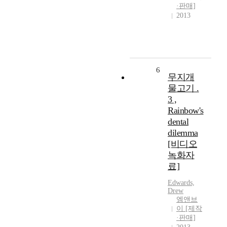
·판매]
2013
6
무지개
물고기 .
3 ,
Rainbow's
dental
dilemma
[비디오
녹화자
료]
Edwards,
Drew
엠앤브
이 [제작
·판매]