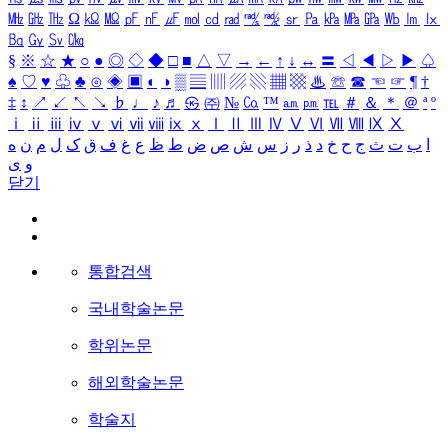
㎒
㎓
㎔
Ω
㏀
㏁
㎊
㎋
㎌
㏖
㏅
㎭
㎮
㎯
㏛
㎩
㎪
㎫
㎬
㏝
㏐
㏓
㏃
㏉
㏜
㏆
§
※
☆
★
○
●
◎
◇
◆
□
■
△
▽
→
←
↑
↓
↔
〓
◁
◀
▷
▶
♤
♠
♡
♥
♧
♣
⊙
◈
▣
◐
◑
▒
▤
▥
▨
▧
▦
▩
♨
☏
☎
☜
☞
¶
†
‡
↕
↗
↙
↖
↘
♭
♩
♪
♬
㉿
㈜
№
㏇
™
㏂
㏘
℡
＃
＆
＊
＠
ª
º
ⅰ
ⅱ
ⅲ
ⅳ
ⅴ
ⅵ
ⅶ
ⅷ
ⅸ
ⅹ
Ⅰ
Ⅱ
Ⅲ
Ⅳ
Ⅴ
Ⅵ
Ⅶ
Ⅷ
Ⅸ
Ⅹ
ا
ب
ت
ث
ج
ح
خ
د
ذ
ر
ز
س
ش
ص
ض
ط
ظ
ع
غ
ف
ق
ک
ل
م
ن
ه
و
ی
닫기
통합검색
국내학술논문
학위논문
해외학술논문
학술지