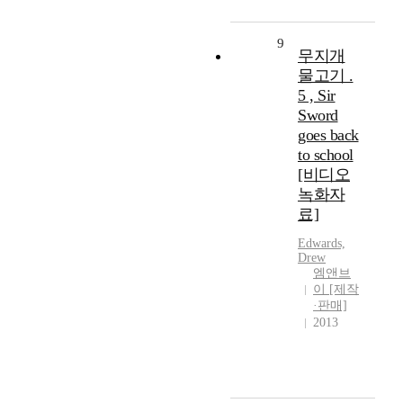
9
무지개
물고기 .
5 , Sir
Sword
goes back
to school
[비디오
녹화자
료]
Edwards,
Drew
엠앤브
이 [제작
·판매]
2013