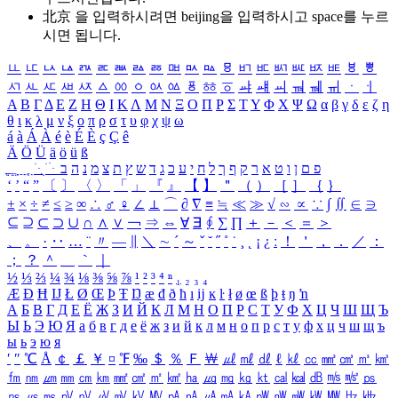
北京 을 입력하시려면
beijing
을 입력하시고 space를 누르
시면 됩니다.
ㅥ
ㅦ
ㅧ
ㅨ
ㅩ
ㅪ
ㅫ
ㅬ
ㅭ
ㅮ
ㅯ
ㅰ
ㅱ
ㅲ
ㅳ
ㅴ
ㅵ
ㅶ
ㅷ
ㅸ
ㅹ
ㅺ
ㅻ
ㅼ
ㅽ
ㅾ
ㅿ
ㆀ
ㆁ
ㆂ
ㆃ
ㆄ
ㆅ
ㆆ
ㆇ
ㆈ
ㆉ
ㆊ
ㆋ
ㆌ
ㆍ
ㆎ
Α
Β
Γ
Δ
Ε
Ζ
Η
Θ
Ι
Κ
Λ
Μ
Ν
Ξ
Ο
Π
Ρ
Σ
Τ
Υ
Φ
Χ
Ψ
Ω
α
β
γ
δ
ε
ζ
η
θ
ι
κ
λ
μ
ν
ξ
ο
π
ρ
σ
τ
υ
φ
χ
ψ
ω
á
à
Á
À
é
è
É
È
ç
Ç
ê
Ä
Ö
Ü
ä
ö
ü
ß
ְ
ֳ
ֲ
ֱ
ָ
ַ
ֵ
ֶ
ִ
ֹ
ּ
ֻ
ׂ
ׁ
ּ
ב
ה
נ
מ
צ
ת
ץ
ש
ד
ג
כ
ע
י
ח
ל
ך
ף
ק
ר
א
ט
ו
ן
ם
פ
‘
’
“
”
〔
〕
〈
〉
「
」
『
』
【
】
＂
（
）
［
］
｛
｝
±
×
÷
≠
≤
≥
∞
∴
♂
♀
∠
⊥
⌒
∂
∇
≡
≒
≪
≫
√
∽
∝
∵
∫
∬
∈
∋
⊆
⊇
⊂
⊃
∪
∩
∧
∨
￢
⇒
⇔
∀
∃
∮
∑
∏
＋
－
＜
＝
＞
、
。
·
‥
…
¨
〃
―
∥
＼
∼
´
～
ˇ
˘
˝
˚
˙
¸
˛
¡
¿
ː
！
＇
，
．
／
：
；
？
＾
＿
｀
｜
½
⅓
⅔
¼
¾
⅛
⅜
⅝
⅞
¹
²
³
⁴
ⁿ
₁
₂
₃
₄
Æ
Ð
Ħ
Ĳ
Ł
Ø
Œ
Þ
Ŧ
Ŋ
æ
đ
ð
ħ
ı
ĳ
ĸ
ŀ
ł
ø
œ
ß
þ
ŧ
ŋ
ŉ
А
Б
В
Г
Д
Е
Ё
Ж
З
И
Й
К
Л
М
Н
О
П
Р
С
Т
У
Ф
Х
Ц
Ч
Ш
Щ
Ъ
Ы
Ь
Э
Ю
Я
а
б
в
г
д
е
ё
ж
з
и
й
к
л
м
н
о
п
р
с
т
у
ф
х
ц
ч
ш
щ
ъ
ы
ь
э
ю
я
′
″
℃
Å
￠
￡
￥
¤
℉
‰
＄
％
Ｆ
￦
㎕
㎖
㎗
ℓ
㎘
㏄
㎣
㎤
㎥
㎦
㎙
㎚
㎛
㎜
㎝
㎞
㎟
㎠
㎡
㎢
㏊
㎍
㎎
㎏
㏏
㎈
㎉
㏈
㎧
㎨
㎰
㎱
㎲
㎳
㎴
㎵
㎶
㎷
㎸
㎹
㎀
㎁
㎂
㎃
㎄
㎺
㎻
㎽
㎾
㎿
㎐
㎑