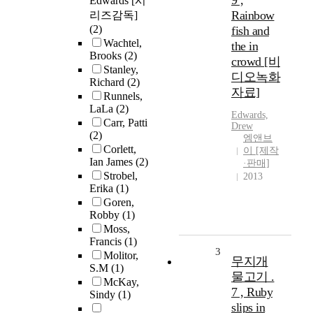
9 ,
Edwards [시
Rainbow
리즈감독]
(2)
fish and
Wachtel,
the in
Brooks
(2)
crowd [비
Stanley,
디오녹화
Richard
(2)
자료]
Runnels,
LaLa
(2)
Edwards,
Carr, Patti
Drew
(2)
엠앤브
Corlett,
이 [제작
Ian James
(2)
·판매]
Strobel,
2013
Erika
(1)
Goren,
Robby
(1)
Moss,
Francis
(1)
3
Molitor,
무지개
S.M
(1)
물고기 .
McKay,
7 , Ruby
Sindy
(1)
slips in