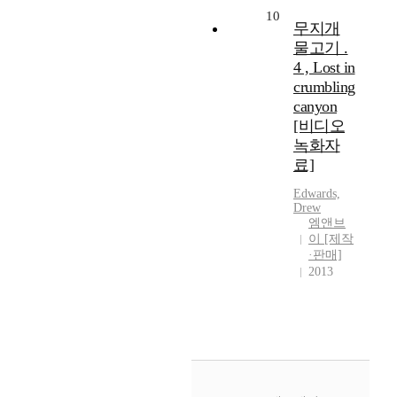
10
무지개
물고기 .
4 , Lost in
crumbling
canyon
[비디오
녹화자
료]
Edwards,
Drew
엠앤브
이 [제작
·판매]
2013