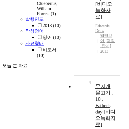
Clueberius,
[비디오
William
녹화자
Forrest
(1)
료]
발행연도
2013
(10)
Edwards,
작성언어
Drew
엠앤브
영어
(10)
이 [제작
자료형태
·판매]
비도서
2013
(10)
오늘 본 자료
4
무지개
물고기 .
10 ,
Father's
day [비디
오녹화자
료]