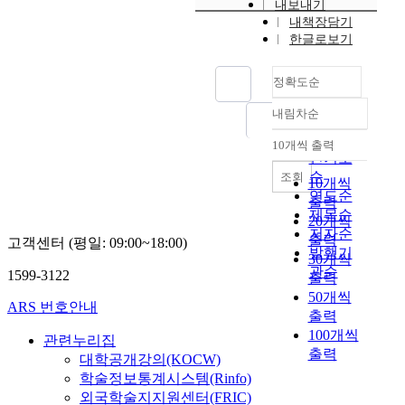
내보내기
내책장담기
한글로보기
정확도순
내림차순
정확도
순
10개씩 출력
내림차순
인기도
순
조회
10개씩
연도순
출력
제목순
20개씩
저자순
출력
고객센터 (평일: 09:00~18:00)
발행기
30개씩
관순
1599-3122
출력
50개씩
ARS 번호안내
출력
100개씩
관련누리집
출력
대학공개강의(KOCW)
학술정보통계시스템(Rinfo)
외국학술지지원센터(FRIC)