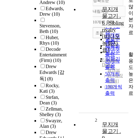
로
정확도순
Andrew
(10)
많
Edwards,
무지개
내림차순
이
정확도
Drew
(10)
물고기 .
본
순
10개씩 출력
6 , Sibling
내림차순
Stevenson,
자
인기도
rivalry
Beth
(10)
료
순
조회
10개씩
[비디오
Huber,
연도순
출력
녹화자
Rhys
(10)
제목순
20개씩
Decode
료]
저자순
활
출력
Entertainment
발행기
(Firm)
(10)
Edwards,
용
30개씩
Drew
관순
Drew
도
출력
엠앤브
Edwards [감
높
50개씩
이 [제작
독]
(8)
은
출력
·판매]
Rocky,
자
100개씩
2013
Kati
(3)
료
출력
Stefan,
Dean
(3)
Zellman,
Shelley
(3)
2
Swayze,
무지개
Alan
(3)
물고기 .
Drew