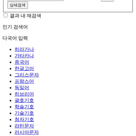
상세검색
결과 내 재검색
인기 검색어
다국어 입력
히라가나
가타카나
중국어
한글고어
그리스문자
프랑스어
독일어
히브리어
괄호기호
학술기호
기술기호
첨자기호
라틴문자
러시아문자