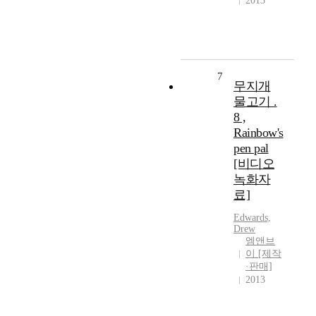
2013
7
무지개
물고기 .
8 ,
Rainbow's
pen pal
[비디오
녹화자
료]
Edwards,
Drew
엠앤브
이 [제작
·판매]
2013