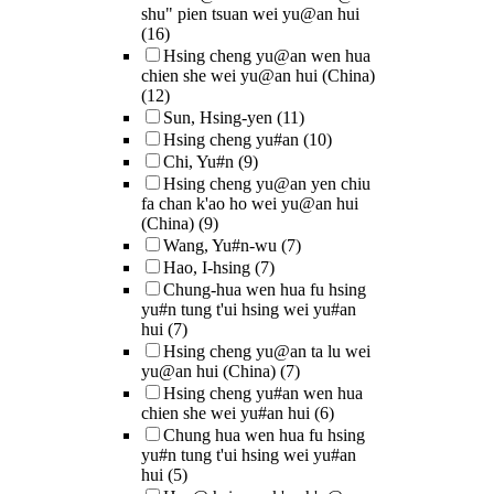
shu" pien tsuan wei yu@an hui
(16)
Hsing cheng yu@an wen hua
chien she wei yu@an hui (China)
(12)
Sun, Hsing-yen
(11)
Hsing cheng yu#an
(10)
Chi, Yu#n
(9)
Hsing cheng yu@an yen chiu
fa chan k'ao ho wei yu@an hui
(China)
(9)
Wang, Yu#n-wu
(7)
Hao, I-hsing
(7)
Chung-hua wen hua fu hsing
yu#n tung t'ui hsing wei yu#an
hui
(7)
Hsing cheng yu@an ta lu wei
yu@an hui (China)
(7)
Hsing cheng yu#an wen hua
chien she wei yu#an hui
(6)
Chung hua wen hua fu hsing
yu#n tung t'ui hsing wei yu#an
hui
(5)