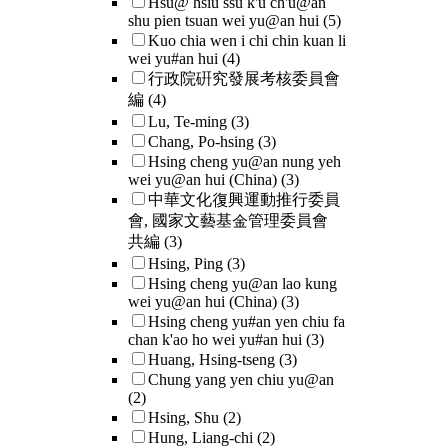
Hsu@ hsiu ssu k'u ch'u@an
shu pien tsuan wei yu@an hui
(5)
Kuo chia wen i chi chin kuan li
wei yu#an hui
(4)
行政院硏究發展考核委員會
編
(4)
Lu, Te-ming
(3)
Chang, Po-hsing
(3)
Hsing cheng yu@an nung yeh
wei yu@an hui (China)
(3)
中華文化復興運動推行委員
會, 國家文藝基金管理委員會
共編
(3)
Hsing, Ping
(3)
Hsing cheng yu@an lao kung
wei yu@an hui (China)
(3)
Hsing cheng yu#an yen chiu fa
chan k'ao ho wei yu#an hui
(3)
Huang, Hsing-tseng
(3)
Chung yang yen chiu yu@an
(2)
Hsing, Shu
(2)
Hung, Liang-chi
(2)