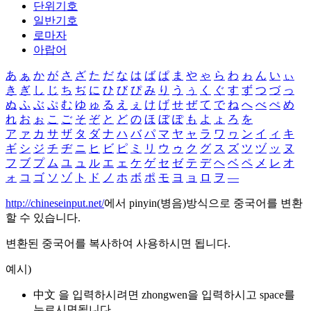
단위기호
일반기호
로마자
아랍어
あ
ぁ
か
が
さ
ざ
た
だ
な
は
ば
ぱ
ま
や
ゃ
ら
わ
ゎ
ん
い
ぃ
き
ぎ
し
じ
ち
ぢ
に
ひ
び
ぴ
み
り
う
ぅ
く
ぐ
す
ず
つ
づ
っ
ぬ
ふ
ぶ
ぷ
む
ゆ
ゅ
る
え
ぇ
け
げ
せ
ぜ
て
で
ね
へ
べ
ぺ
め
れ
お
ぉ
こ
ご
そ
ぞ
と
ど
の
ほ
ぼ
ぽ
も
よ
ょ
ろ
を
ア
ァ
カ
サ
ザ
タ
ダ
ナ
ハ
バ
パ
マ
ヤ
ャ
ラ
ワ
ヮ
ン
イ
ィ
キ
ギ
シ
ジ
チ
ヂ
ニ
ヒ
ビ
ピ
ミ
リ
ウ
ゥ
ク
グ
ス
ズ
ツ
ヅ
ッ
ヌ
フ
ブ
プ
ム
ユ
ュ
ル
エ
ェ
ケ
ゲ
セ
ゼ
テ
デ
ヘ
ベ
ペ
メ
レ
オ
ォ
コ
ゴ
ソ
ゾ
ト
ド
ノ
ホ
ボ
ポ
モ
ヨ
ョ
ロ
ヲ
―
http://chineseinput.net/
에서 pinyin(병음)방식으로 중국어를 변환
할 수 있습니다.
변환된 중국어를 복사하여 사용하시면 됩니다.
예시)
中文 을 입력하시려면
zhongwen
을 입력하시고 space를
누르시면됩니다.