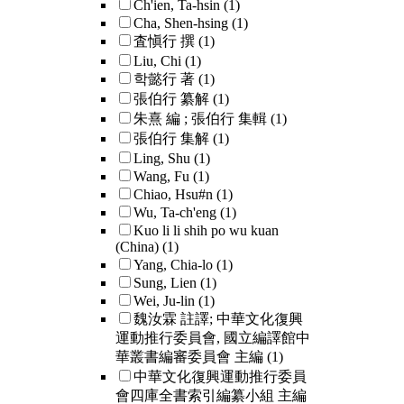
Ch'ien, Ta-hsin
(1)
Cha, Shen-hsing
(1)
査愼行 撰
(1)
Liu, Chi
(1)
학懿行 著
(1)
張伯行 纂解
(1)
朱熹 編 ; 張伯行 集輯
(1)
張伯行 集解
(1)
Ling, Shu
(1)
Wang, Fu
(1)
Chiao, Hsu#n
(1)
Wu, Ta-ch'eng
(1)
Kuo li li shih po wu kuan
(China)
(1)
Yang, Chia-lo
(1)
Sung, Lien
(1)
Wei, Ju-lin
(1)
魏汝霖 註譯; 中華文化復興
運動推行委員會, 國立編譯館中
華叢書編審委員會 主編
(1)
中華文化復興運動推行委員
會四庫全書索引編纂小組 主編