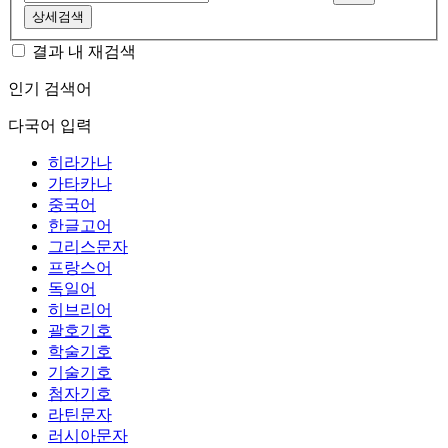
상세검색
결과 내 재검색
인기 검색어
다국어 입력
히라가나
가타카나
중국어
한글고어
그리스문자
프랑스어
독일어
히브리어
괄호기호
학술기호
기술기호
첨자기호
라틴문자
러시아문자