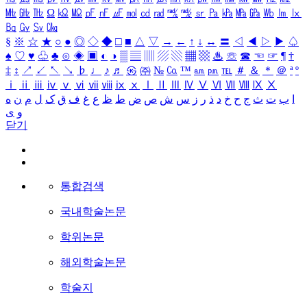
㎒
㎓
㎔
Ω
㏀
㏁
㎊
㎋
㎌
㏖
㏅
㎭
㎮
㎯
㏛
㎩
㎪
㎫
㎬
㏝
㏐
㏓
㏃
㏉
㏜
㏆
§
※
☆
★
○
●
◎
◇
◆
□
■
△
▽
→
←
↑
↓
↔
〓
◁
◀
▷
▶
♤
♠
♡
♥
♧
♣
⊙
◈
▣
◐
◑
▒
▤
▥
▨
▧
▦
▩
♨
☏
☎
☜
☞
¶
†
‡
↕
↗
↙
↖
↘
♭
♩
♪
♬
㉿
㈜
№
㏇
™
㏂
㏘
℡
＃
＆
＊
＠
ª
º
ⅰ
ⅱ
ⅲ
ⅳ
ⅴ
ⅵ
ⅶ
ⅷ
ⅸ
ⅹ
Ⅰ
Ⅱ
Ⅲ
Ⅳ
Ⅴ
Ⅵ
Ⅶ
Ⅷ
Ⅸ
Ⅹ
ا
ب
ت
ث
ج
ح
خ
د
ذ
ر
ز
س
ش
ص
ض
ط
ظ
ع
غ
ف
ق
ک
ل
م
ن
ه
و
ی
닫기
통합검색
국내학술논문
학위논문
해외학술논문
학술지