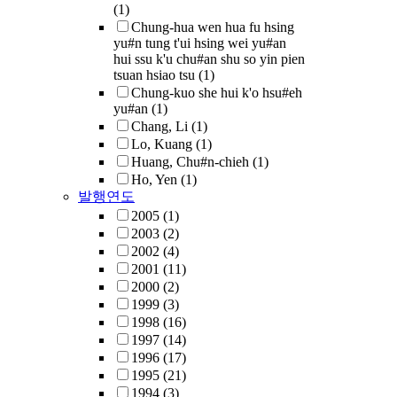
(1)
Chung-hua wen hua fu hsing
yu#n tung t'ui hsing wei yu#an
hui ssu k'u chu#an shu so yin pien
tsuan hsiao tsu
(1)
Chung-kuo she hui k'o hsu#eh
yu#an
(1)
Chang, Li
(1)
Lo, Kuang
(1)
Huang, Chu#n-chieh
(1)
Ho, Yen
(1)
발행연도
2005
(1)
2003
(2)
2002
(4)
2001
(11)
2000
(2)
1999
(3)
1998
(16)
1997
(14)
1996
(17)
1995
(21)
1994
(3)