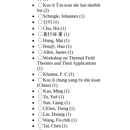
Kuo li T'ai-wan she hui shu#eh
hsi
(2)
Schregle, Johannes
(1)
신미
(1)
Chu, Hsi
(1)
袁行패 著
(1)
Hung, Mai
(1)
Hsu@, Hao
(1)
Allen, James
(1)
Workshop on Thermal Field
Theories and Their Applications
(1)
Khanna, F. C
(1)
Kuo li chung yang t'u shu kuan
(China)
(1)
Kao, Ming
(1)
Tu, Yu#
(1)
Sun, I-jang
(1)
Ch'ien, Tseng
(1)
Liu, Hsiang
(1)
Wang, Fu-chih
(1)
Tai, Chen
(1)