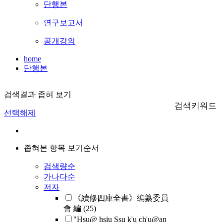
단행본
연구보고서
공개강의
home
단행본
검색결과 좁혀 보기
검색키워드
선택해제
좁혀본 항목 보기순서
검색량순
가나다순
저자
《續修四庫全書》編纂委員
會 編
(25)
"Hsu@ hsiu Ssu k'u ch'u@an