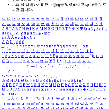
北京 을 입력하시려면
beijing
을 입력하시고 space를 누르
시면 됩니다.
ㅥ
ㅦ
ㅧ
ㅨ
ㅩ
ㅪ
ㅫ
ㅬ
ㅭ
ㅮ
ㅯ
ㅰ
ㅱ
ㅲ
ㅳ
ㅴ
ㅵ
ㅶ
ㅷ
ㅸ
ㅹ
ㅺ
ㅻ
ㅼ
ㅽ
ㅾ
ㅿ
ㆀ
ㆁ
ㆂ
ㆃ
ㆄ
ㆅ
ㆆ
ㆇ
ㆈ
ㆉ
ㆊ
ㆋ
ㆌ
ㆍ
ㆎ
Α
Β
Γ
Δ
Ε
Ζ
Η
Θ
Ι
Κ
Λ
Μ
Ν
Ξ
Ο
Π
Ρ
Σ
Τ
Υ
Φ
Χ
Ψ
Ω
α
β
γ
δ
ε
ζ
η
θ
ι
κ
λ
μ
ν
ξ
ο
π
ρ
σ
τ
υ
φ
χ
ψ
ω
á
à
Á
À
é
è
É
È
ç
Ç
ê
Ä
Ö
Ü
ä
ö
ü
ß
ְ
ֳ
ֲ
ֱ
ָ
ַ
ֵ
ֶ
ִ
ֹ
ּ
ֻ
ׂ
ׁ
ּ
ב
ה
נ
מ
צ
ת
ץ
ש
ד
ג
כ
ע
י
ח
ל
ך
ף
ק
ר
א
ט
ו
ן
ם
פ
‘
’
“
”
〔
〕
〈
〉
「
」
『
』
【
】
＂
（
）
［
］
｛
｝
±
×
÷
≠
≤
≥
∞
∴
♂
♀
∠
⊥
⌒
∂
∇
≡
≒
≪
≫
√
∽
∝
∵
∫
∬
∈
∋
⊆
⊇
⊂
⊃
∪
∩
∧
∨
￢
⇒
⇔
∀
∃
∮
∑
∏
＋
－
＜
＝
＞
、
。
·
‥
…
¨
〃
―
∥
＼
∼
´
～
ˇ
˘
˝
˚
˙
¸
˛
¡
¿
ː
！
＇
，
．
／
：
；
？
＾
＿
｀
｜
½
⅓
⅔
¼
¾
⅛
⅜
⅝
⅞
¹
²
³
⁴
ⁿ
₁
₂
₃
₄
Æ
Ð
Ħ
Ĳ
Ł
Ø
Œ
Þ
Ŧ
Ŋ
æ
đ
ð
ħ
ı
ĳ
ĸ
ŀ
ł
ø
œ
ß
þ
ŧ
ŋ
ŉ
А
Б
В
Г
Д
Е
Ё
Ж
З
И
Й
К
Л
М
Н
О
П
Р
С
Т
У
Ф
Х
Ц
Ч
Ш
Щ
Ъ
Ы
Ь
Э
Ю
Я
а
б
в
г
д
е
ё
ж
з
и
й
к
л
м
н
о
п
р
с
т
у
ф
х
ц
ч
ш
щ
ъ
ы
ь
э
ю
я
′
″
℃
Å
￠
￡
￥
¤
℉
‰
＄
％
Ｆ
￦
㎕
㎖
㎗
ℓ
㎘
㏄
㎣
㎤
㎥
㎦
㎙
㎚
㎛
㎜
㎝
㎞
㎟
㎠
㎡
㎢
㏊
㎍
㎎
㎏
㏏
㎈
㎉
㏈
㎧
㎨
㎰
㎱
㎲
㎳
㎴
㎵
㎶
㎷
㎸
㎹
㎀
㎁
㎂
㎃
㎄
㎺
㎻
㎽
㎾
㎿
㎐
㎑