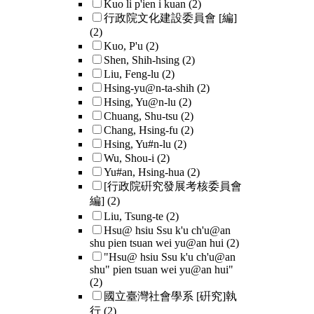
Kuo li p'ien i kuan
(2)
行政院文化建設委員會 [編]
(2)
Kuo, P'u
(2)
Shen, Shih-hsing
(2)
Liu, Feng-lu
(2)
Hsing-yu@n-ta-shih
(2)
Hsing, Yu@n-lu
(2)
Chuang, Shu-tsu
(2)
Chang, Hsing-fu
(2)
Hsing, Yu#n-lu
(2)
Wu, Shou-i
(2)
Yu#an, Hsing-hua
(2)
[行政院硏究發展考核委員會
編]
(2)
Liu, Tsung-te
(2)
Hsu@ hsiu Ssu k'u ch'u@an
shu pien tsuan wei yu@an hui
(2)
"Hsu@ hsiu Ssu k'u ch'u@an
shu" pien tsuan wei yu@an hui"
(2)
國立臺灣社會學系 [硏究]執
行
(2)