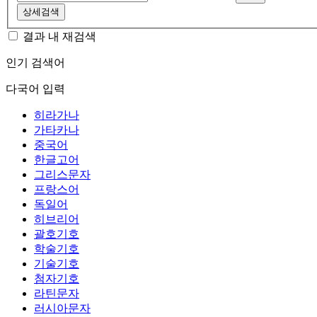
상세검색
결과 내 재검색
인기 검색어
다국어 입력
히라가나
가타카나
중국어
한글고어
그리스문자
프랑스어
독일어
히브리어
괄호기호
학술기호
기술기호
첨자기호
라틴문자
러시아문자