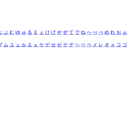
ぶ
ぷ
む
ゆ
ゅ
る
え
ぇ
け
げ
せ
ぜ
て
で
ね
へ
べ
ぺ
め
れ
お
ぉ
プ
ム
ユ
ュ
ル
エ
ェ
ケ
ゲ
セ
ゼ
テ
デ
ヘ
ベ
ペ
メ
レ
オ
ォ
コ
ゴ