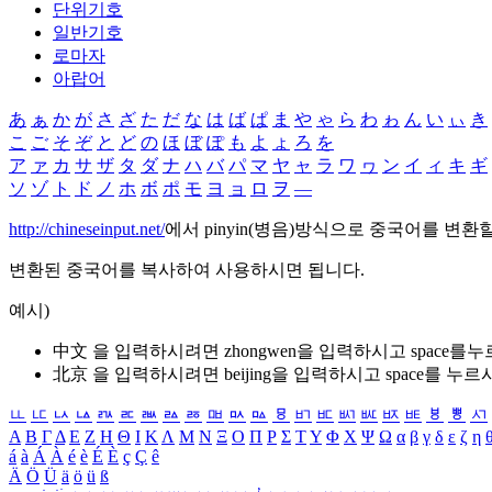
단위기호
일반기호
로마자
아랍어
あ
ぁ
か
が
さ
ざ
た
だ
な
は
ば
ぱ
ま
や
ゃ
ら
わ
ゎ
ん
い
ぃ
き
こ
ご
そ
ぞ
と
ど
の
ほ
ぼ
ぽ
も
よ
ょ
ろ
を
ア
ァ
カ
サ
ザ
タ
ダ
ナ
ハ
バ
パ
マ
ヤ
ャ
ラ
ワ
ヮ
ン
イ
ィ
キ
ギ
ソ
ゾ
ト
ド
ノ
ホ
ボ
ポ
モ
ヨ
ョ
ロ
ヲ
―
http://chineseinput.net/
에서 pinyin(병음)방식으로 중국어를 변환
변환된 중국어를 복사하여 사용하시면 됩니다.
예시)
中文 을 입력하시려면
zhongwen
을 입력하시고 space를
北京 을 입력하시려면
beijing
을 입력하시고 space를 누르
ㅥ
ㅦ
ㅧ
ㅨ
ㅩ
ㅪ
ㅫ
ㅬ
ㅭ
ㅮ
ㅯ
ㅰ
ㅱ
ㅲ
ㅳ
ㅴ
ㅵ
ㅶ
ㅷ
ㅸ
ㅹ
ㅺ
Α
Β
Γ
Δ
Ε
Ζ
Η
Θ
Ι
Κ
Λ
Μ
Ν
Ξ
Ο
Π
Ρ
Σ
Τ
Υ
Φ
Χ
Ψ
Ω
α
β
γ
δ
ε
ζ
η
á
à
Á
À
é
è
É
È
ç
Ç
ê
Ä
Ö
Ü
ä
ö
ü
ß