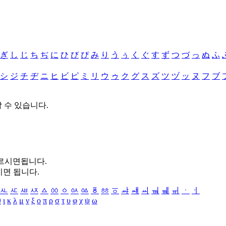
ぎ
し
じ
ち
ぢ
に
ひ
び
ぴ
み
り
う
ぅ
く
ぐ
す
ず
つ
づ
っ
ぬ
ふ
シ
ジ
チ
ヂ
ニ
ヒ
ビ
ピ
ミ
リ
ウ
ゥ
ク
グ
ス
ズ
ツ
ヅ
ッ
ヌ
フ
ブ
할 수 있습니다.
누르시면됩니다.
시면 됩니다.
ㅻ
ㅼ
ㅽ
ㅾ
ㅿ
ㆀ
ㆁ
ㆂ
ㆃ
ㆄ
ㆅ
ㆆ
ㆇ
ㆈ
ㆉ
ㆊ
ㆋ
ㆌ
ㆍ
ㆎ
θ
ι
κ
λ
μ
ν
ξ
ο
π
ρ
σ
τ
υ
φ
χ
ψ
ω