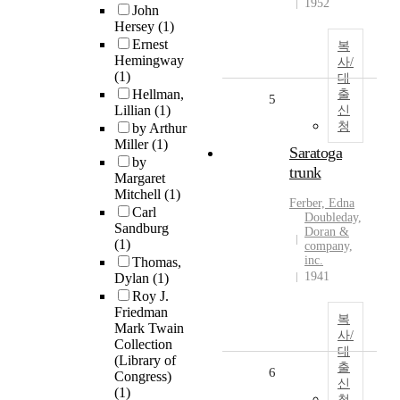
1952
John
Hersey
(1)
Ernest
복
Hemingway
사/
(1)
대
Hellman,
출
5
Lillian
(1)
신
청
by Arthur
Miller
(1)
Saratoga
by
trunk
Margaret
Mitchell
(1)
Ferber, Edna
Carl
Doubleday,
Sandburg
Doran &
(1)
company,
inc.
Thomas,
1941
Dylan
(1)
Roy J.
Friedman
복
Mark Twain
사/
Collection
대
(Library of
출
6
Congress)
신
(1)
청