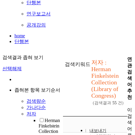
단행본
연구보고서
공개강의
home
단행본
검색결과 좁혀 보기
연
저자 :
검색키워드
관
Herman
선택해제
검
Finkelstein
색
Collection
어
(Library of
좁혀본 항목 보기순서
추
Congress)
천
검색량순
(검색결과
55
건)
가나다순
이
저자
검
Herman
색
Finkelstein
어
내보내기
Collection