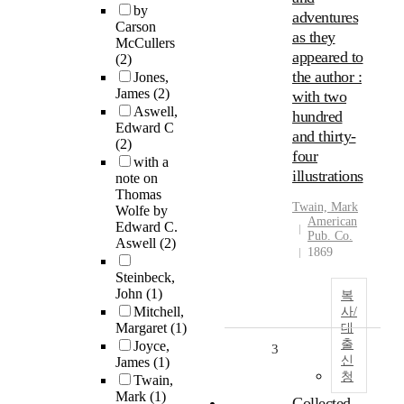
by
adventures
Carson
as they
McCullers
appeared to
(2)
the author :
Jones,
James
(2)
with two
Aswell,
hundred
Edward C
and thirty-
(2)
four
with a
illustrations
note on
Thomas
Twain, Mark
Wolfe by
American
Edward C.
Pub. Co.
Aswell
(2)
1869
Steinbeck,
John
(1)
복
Mitchell,
사/
Margaret
(1)
대
출
Joyce,
3
신
James
(1)
청
Twain,
Mark
(1)
Collected