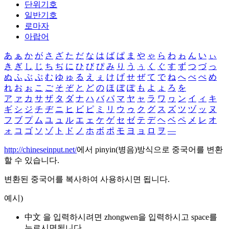
단위기호
일반기호
로마자
아랍어
あ
ぁ
か
が
さ
ざ
た
だ
な
は
ば
ぱ
ま
や
ゃ
ら
わ
ゎ
ん
い
ぃ
き
ぎ
し
じ
ち
ぢ
に
ひ
び
ぴ
み
り
う
ぅ
く
ぐ
す
ず
つ
づ
っ
ぬ
ふ
ぶ
ぷ
む
ゆ
ゅ
る
え
ぇ
け
げ
せ
ぜ
て
で
ね
へ
べ
ぺ
め
れ
お
ぉ
こ
ご
そ
ぞ
と
ど
の
ほ
ぼ
ぽ
も
よ
ょ
ろ
を
ア
ァ
カ
サ
ザ
タ
ダ
ナ
ハ
バ
パ
マ
ヤ
ャ
ラ
ワ
ヮ
ン
イ
ィ
キ
ギ
シ
ジ
チ
ヂ
ニ
ヒ
ビ
ピ
ミ
リ
ウ
ゥ
ク
グ
ス
ズ
ツ
ヅ
ッ
ヌ
フ
ブ
プ
ム
ユ
ュ
ル
エ
ェ
ケ
ゲ
セ
ゼ
テ
デ
ヘ
ベ
ペ
メ
レ
オ
ォ
コ
ゴ
ソ
ゾ
ト
ド
ノ
ホ
ボ
ポ
モ
ヨ
ョ
ロ
ヲ
―
http://chineseinput.net/
에서 pinyin(병음)방식으로 중국어를 변환
할 수 있습니다.
변환된 중국어를 복사하여 사용하시면 됩니다.
예시)
中文 을 입력하시려면
zhongwen
을 입력하시고 space를
누르시면됩니다.