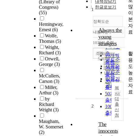
로
(Library of
내책장담기
많
Congress)
한글로보기
1
(55)
이
본
정확도순
Hemingway,
자
Ernest
(6)
Always the
료
내림차순
정확도
Wolfe,
young
순
Thomas
(5)
10개씩 출력
strangers
내림차순
인기도
Wright,
Richard
(3)
순
조회
활
Sandburg,
10개씩
Carl
Orwell,
연도순
용
출력
Harcourt,
George
(3)
제목순
도
Brace
20개씩
저자순
높
1953
출력
McCullers,
발행기
은
30개씩
Carson
(3)
관순
자
Miller,
출력
복
료
Arthur
(3)
50개씩
사/
by
대
출력
Richard
출
2
100개씩
Wright
(3)
신
출력
청
Maugham,
The
W. Somerset
innocents
(2)