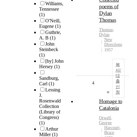
Williams,
poems of
Tennessee
Dylan
(1)
Thomas
O'Neill,
Eugene
(1)
Thomas,
Guthrie,
Dylan
A. B
(1)
New
John
Directions
Steinbeck
1957
(1)
[by] John
복
Hersey
(1)
사/
대
Sandburg,
출
4
Carl
(1)
신
Lessing
청
J.
Rosenwald
Homage to
Collection
Catalonia
(Library of
Congress)
Orwell,
(1)
George
Harcourt,
Arthur
Brace
Miller
(1)