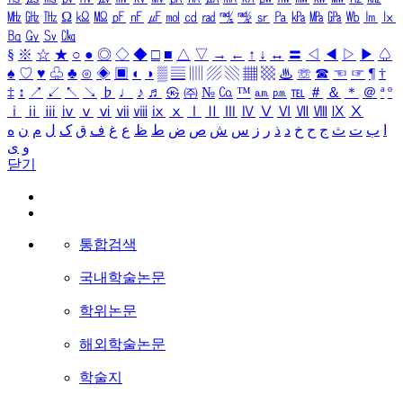
㎒
㎓
㎔
Ω
㏀
㏁
㎊
㎋
㎌
㏖
㏅
㎭
㎮
㎯
㏛
㎩
㎪
㎫
㎬
㏝
㏐
㏓
㏃
㏉
㏜
㏆
§
※
☆
★
○
●
◎
◇
◆
□
■
△
▽
→
←
↑
↓
↔
〓
◁
◀
▷
▶
♤
♠
♡
♥
♧
♣
⊙
◈
▣
◐
◑
▒
▤
▥
▨
▧
▦
▩
♨
☏
☎
☜
☞
¶
†
‡
↕
↗
↙
↖
↘
♭
♩
♪
♬
㉿
㈜
№
㏇
™
㏂
㏘
℡
＃
＆
＊
＠
ª
º
ⅰ
ⅱ
ⅲ
ⅳ
ⅴ
ⅵ
ⅶ
ⅷ
ⅸ
ⅹ
Ⅰ
Ⅱ
Ⅲ
Ⅳ
Ⅴ
Ⅵ
Ⅶ
Ⅷ
Ⅸ
Ⅹ
ا
ب
ت
ث
ج
ح
خ
د
ذ
ر
ز
س
ش
ص
ض
ط
ظ
ع
غ
ف
ق
ک
ل
م
ن
ه
و
ی
닫기
통합검색
국내학술논문
학위논문
해외학술논문
학술지