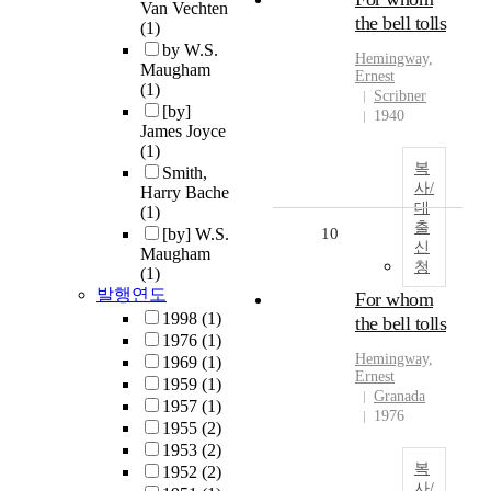
Van Vechten
the bell tolls
(1)
by W.S.
Hemingway,
Maugham
Ernest
(1)
Scribner
[by]
1940
James Joyce
(1)
복
Smith,
사/
Harry Bache
대
(1)
출
[by] W.S.
10
신
Maugham
청
(1)
발행연도
For whom
1998
(1)
the bell tolls
1976
(1)
Hemingway,
1969
(1)
Ernest
1959
(1)
Granada
1957
(1)
1976
1955
(2)
1953
(2)
복
1952
(2)
사/