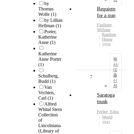
by
Requiem
Thomas
Wolfe
(1)
for a nun
by Lillian
Faulkner,
Hellman
(1)
William
Porter,
Random
Katherine
House
Anne
(1)
1950
Katherine
Anne Porter
복
(1)
사/
대
출
Schulberg,
7
신
Budd
(1)
청
Van
Vechten,
Saratoga
Carl
(1)
trunk
Alfred
Whital Stern
Ferber, Edna
Collection
World
of
1941
Lincolniana
(Library of