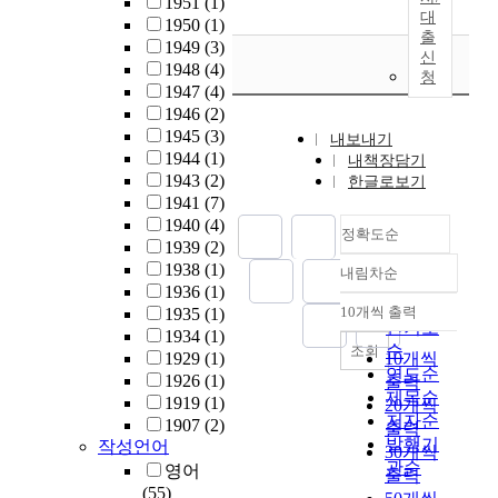
1951
(1)
대
1950
(1)
출
1949
(3)
신
1948
(4)
청
1947
(4)
1946
(2)
1945
(3)
내보내기
1944
(1)
내책장담기
1943
(2)
한글로보기
1941
(7)
1940
(4)
정확도순
1939
(2)
1938
(1)
내림차순
정확도
1936
(1)
순
10개씩 출력
1935
(1)
내림차순
인기도
1934
(1)
순
조회
1929
(1)
10개씩
연도순
1926
(1)
출력
제목순
1919
(1)
20개씩
저자순
1907
(2)
출력
발행기
작성언어
30개씩
관순
영어
출력
(55)