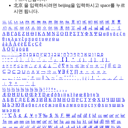
北京 을 입력하시려면
beijing
을 입력하시고 space를 누르
시면 됩니다.
ㅥ
ㅦ
ㅧ
ㅨ
ㅩ
ㅪ
ㅫ
ㅬ
ㅭ
ㅮ
ㅯ
ㅰ
ㅱ
ㅲ
ㅳ
ㅴ
ㅵ
ㅶ
ㅷ
ㅸ
ㅹ
ㅺ
ㅻ
ㅼ
ㅽ
ㅾ
ㅿ
ㆀ
ㆁ
ㆂ
ㆃ
ㆄ
ㆅ
ㆆ
ㆇ
ㆈ
ㆉ
ㆊ
ㆋ
ㆌ
ㆍ
ㆎ
Α
Β
Γ
Δ
Ε
Ζ
Η
Θ
Ι
Κ
Λ
Μ
Ν
Ξ
Ο
Π
Ρ
Σ
Τ
Υ
Φ
Χ
Ψ
Ω
α
β
γ
δ
ε
ζ
η
θ
ι
κ
λ
μ
ν
ξ
ο
π
ρ
σ
τ
υ
φ
χ
ψ
ω
á
à
Á
À
é
è
É
È
ç
Ç
ê
Ä
Ö
Ü
ä
ö
ü
ß
ְ
ֳ
ֲ
ֱ
ָ
ַ
ֵ
ֶ
ִ
ֹ
ּ
ֻ
ׂ
ׁ
ּ
ב
ה
נ
מ
צ
ת
ץ
ש
ד
ג
כ
ע
י
ח
ל
ך
ף
ק
ר
א
ט
ו
ן
ם
פ
‘
’
“
”
〔
〕
〈
〉
「
」
『
』
【
】
＂
（
）
［
］
｛
｝
±
×
÷
≠
≤
≥
∞
∴
♂
♀
∠
⊥
⌒
∂
∇
≡
≒
≪
≫
√
∽
∝
∵
∫
∬
∈
∋
⊆
⊇
⊂
⊃
∪
∩
∧
∨
￢
⇒
⇔
∀
∃
∮
∑
∏
＋
－
＜
＝
＞
、
。
·
‥
…
¨
〃
―
∥
＼
∼
´
～
ˇ
˘
˝
˚
˙
¸
˛
¡
¿
ː
！
＇
，
．
／
：
；
？
＾
＿
｀
｜
½
⅓
⅔
¼
¾
⅛
⅜
⅝
⅞
¹
²
³
⁴
ⁿ
₁
₂
₃
₄
Æ
Ð
Ħ
Ĳ
Ł
Ø
Œ
Þ
Ŧ
Ŋ
æ
đ
ð
ħ
ı
ĳ
ĸ
ŀ
ł
ø
œ
ß
þ
ŧ
ŋ
ŉ
А
Б
В
Г
Д
Е
Ё
Ж
З
И
Й
К
Л
М
Н
О
П
Р
С
Т
У
Ф
Х
Ц
Ч
Ш
Щ
Ъ
Ы
Ь
Э
Ю
Я
а
б
в
г
д
е
ё
ж
з
и
й
к
л
м
н
о
п
р
с
т
у
ф
х
ц
ч
ш
щ
ъ
ы
ь
э
ю
я
′
″
℃
Å
￠
￡
￥
¤
℉
‰
＄
％
Ｆ
￦
㎕
㎖
㎗
ℓ
㎘
㏄
㎣
㎤
㎥
㎦
㎙
㎚
㎛
㎜
㎝
㎞
㎟
㎠
㎡
㎢
㏊
㎍
㎎
㎏
㏏
㎈
㎉
㏈
㎧
㎨
㎰
㎱
㎲
㎳
㎴
㎵
㎶
㎷
㎸
㎹
㎀
㎁
㎂
㎃
㎄
㎺
㎻
㎽
㎾
㎿
㎐
㎑