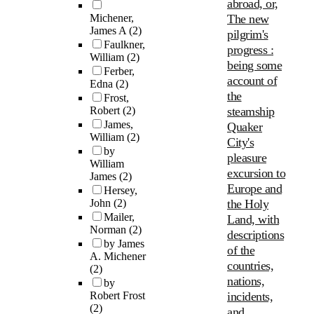
abroad, or,
Michener,
The new
James A
(2)
pilgrim's
Faulkner,
progress :
William
(2)
being some
Ferber,
account of
Edna
(2)
the
Frost,
Robert
(2)
steamship
James,
Quaker
William
(2)
City's
by
pleasure
William
excursion to
James
(2)
Europe and
Hersey,
John
(2)
the Holy
Mailer,
Land, with
Norman
(2)
descriptions
by James
of the
A. Michener
countries,
(2)
nations,
by
Robert Frost
incidents,
(2)
and