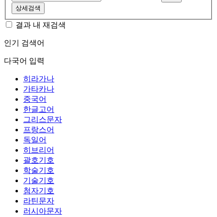
상세검색
결과 내 재검색
인기 검색어
다국어 입력
히라가나
가타카나
중국어
한글고어
그리스문자
프랑스어
독일어
히브리어
괄호기호
학술기호
기술기호
첨자기호
라틴문자
러시아문자