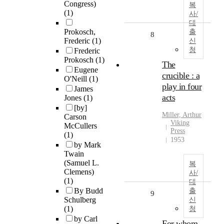
Congress)
복
(1)
사/
대
Prokosch,
출
8
Frederic
(1)
신
청
Frederic
Prokosch
(1)
The
Eugene
crucible : a
O'Neill
(1)
play in four
James
acts
Jones
(1)
[by]
Miller, Arthur
Carson
Viking
McCullers
Press
(1)
1953
by Mark
Twain
(Samuel L.
복
Clemens)
사/
(1)
대
By Budd
출
9
Schulberg
신
(1)
청
by Carl
For whom