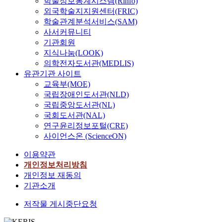
학술정보통계시스템(Rinfo)
외국학술지지원센터(FRIC)
학술관계분석서비스(SAM)
사서커뮤니티
기관회원
지식나눔(LOOK)
의학전자도서관(MEDLIS)
유관기관 사이트
교육부(MOE)
국립장애인도서관(NLD)
국립중앙도서관(NL)
국회도서관(NAL)
연구윤리정보포털(CRE)
사이언스온 (ScienceON)
이용약관
개인정보처리방침
개인정보 재동의
기관소개
저작물 게시중단요청