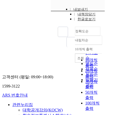
내보내기
내책장담기
한글로보기
정확도순
내림차순
정확도
순
10개씩 출력
내림차순
인기도
순
조회
10개씩
연도순
출력
제목순
20개씩
저자순
출력
고객센터 (평일: 09:00~18:00)
발행기
30개씩
관순
1599-3122
출력
50개씩
ARS 번호안내
출력
100개씩
관련누리집
출력
대학공개강의(KOCW)