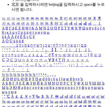
北京 을 입력하시려면
beijing
을 입력하시고 space를 누르
시면 됩니다.
ㅥ
ㅦ
ㅧ
ㅨ
ㅩ
ㅪ
ㅫ
ㅬ
ㅭ
ㅮ
ㅯ
ㅰ
ㅱ
ㅲ
ㅳ
ㅴ
ㅵ
ㅶ
ㅷ
ㅸ
ㅹ
ㅺ
ㅻ
ㅼ
ㅽ
ㅾ
ㅿ
ㆀ
ㆁ
ㆂ
ㆃ
ㆄ
ㆅ
ㆆ
ㆇ
ㆈ
ㆉ
ㆊ
ㆋ
ㆌ
ㆍ
ㆎ
Α
Β
Γ
Δ
Ε
Ζ
Η
Θ
Ι
Κ
Λ
Μ
Ν
Ξ
Ο
Π
Ρ
Σ
Τ
Υ
Φ
Χ
Ψ
Ω
α
β
γ
δ
ε
ζ
η
θ
ι
κ
λ
μ
ν
ξ
ο
π
ρ
σ
τ
υ
φ
χ
ψ
ω
á
à
Á
À
é
è
É
È
ç
Ç
ê
Ä
Ö
Ü
ä
ö
ü
ß
ְ
ֳ
ֲ
ֱ
ָ
ַ
ֵ
ֶ
ִ
ֹ
ּ
ֻ
ׂ
ׁ
ּ
ב
ה
נ
מ
צ
ת
ץ
ש
ד
ג
כ
ע
י
ח
ל
ך
ף
ק
ר
א
ט
ו
ן
ם
פ
‘
’
“
”
〔
〕
〈
〉
「
」
『
』
【
】
＂
（
）
［
］
｛
｝
±
×
÷
≠
≤
≥
∞
∴
♂
♀
∠
⊥
⌒
∂
∇
≡
≒
≪
≫
√
∽
∝
∵
∫
∬
∈
∋
⊆
⊇
⊂
⊃
∪
∩
∧
∨
￢
⇒
⇔
∀
∃
∮
∑
∏
＋
－
＜
＝
＞
、
。
·
‥
…
¨
〃
―
∥
＼
∼
´
～
ˇ
˘
˝
˚
˙
¸
˛
¡
¿
ː
！
＇
，
．
／
：
；
？
＾
＿
｀
｜
½
⅓
⅔
¼
¾
⅛
⅜
⅝
⅞
¹
²
³
⁴
ⁿ
₁
₂
₃
₄
Æ
Ð
Ħ
Ĳ
Ł
Ø
Œ
Þ
Ŧ
Ŋ
æ
đ
ð
ħ
ı
ĳ
ĸ
ŀ
ł
ø
œ
ß
þ
ŧ
ŋ
ŉ
А
Б
В
Г
Д
Е
Ё
Ж
З
И
Й
К
Л
М
Н
О
П
Р
С
Т
У
Ф
Х
Ц
Ч
Ш
Щ
Ъ
Ы
Ь
Э
Ю
Я
а
б
в
г
д
е
ё
ж
з
и
й
к
л
м
н
о
п
р
с
т
у
ф
х
ц
ч
ш
щ
ъ
ы
ь
э
ю
я
′
″
℃
Å
￠
￡
￥
¤
℉
‰
＄
％
Ｆ
￦
㎕
㎖
㎗
ℓ
㎘
㏄
㎣
㎤
㎥
㎦
㎙
㎚
㎛
㎜
㎝
㎞
㎟
㎠
㎡
㎢
㏊
㎍
㎎
㎏
㏏
㎈
㎉
㏈
㎧
㎨
㎰
㎱
㎲
㎳
㎴
㎵
㎶
㎷
㎸
㎹
㎀
㎁
㎂
㎃
㎄
㎺
㎻
㎽
㎾
㎿
㎐
㎑