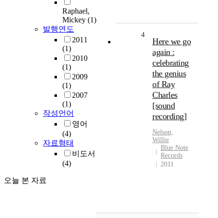
Raphael,
Mickey
(1)
발행연도
4
2011
Here we go
(1)
again :
2010
celebrating
(1)
the genius
2009
of Ray
(1)
Charles
2007
(1)
[sound
작성언어
recording]
영어
Nelson,
(4)
Willie
자료형태
Blue Note
비도서
Records
(4)
2011
오늘 본 자료