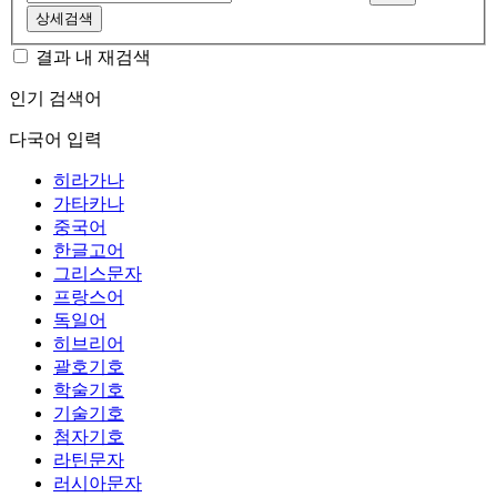
상세검색
결과 내 재검색
인기 검색어
다국어 입력
히라가나
가타카나
중국어
한글고어
그리스문자
프랑스어
독일어
히브리어
괄호기호
학술기호
기술기호
첨자기호
라틴문자
러시아문자