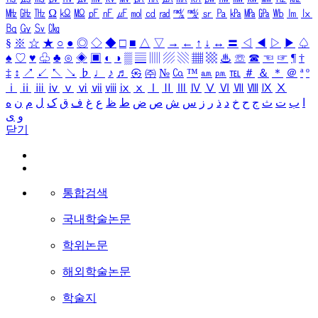
㎒
㎓
㎔
Ω
㏀
㏁
㎊
㎋
㎌
㏖
㏅
㎭
㎮
㎯
㏛
㎩
㎪
㎫
㎬
㏝
㏐
㏓
㏃
㏉
㏜
㏆
§
※
☆
★
○
●
◎
◇
◆
□
■
△
▽
→
←
↑
↓
↔
〓
◁
◀
▷
▶
♤
♠
♡
♥
♧
♣
⊙
◈
▣
◐
◑
▒
▤
▥
▨
▧
▦
▩
♨
☏
☎
☜
☞
¶
†
‡
↕
↗
↙
↖
↘
♭
♩
♪
♬
㉿
㈜
№
㏇
™
㏂
㏘
℡
＃
＆
＊
＠
ª
º
ⅰ
ⅱ
ⅲ
ⅳ
ⅴ
ⅵ
ⅶ
ⅷ
ⅸ
ⅹ
Ⅰ
Ⅱ
Ⅲ
Ⅳ
Ⅴ
Ⅵ
Ⅶ
Ⅷ
Ⅸ
Ⅹ
ا
ب
ت
ث
ج
ح
خ
د
ذ
ر
ز
س
ش
ص
ض
ط
ظ
ع
غ
ف
ق
ک
ل
م
ن
ه
و
ی
닫기
통합검색
국내학술논문
학위논문
해외학술논문
학술지