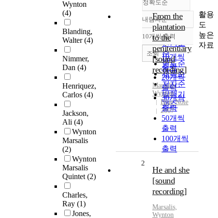
정확도순
Wynton
(4)
활용
From the
내림차순
정확도
도
plantation
Blanding,
순
높은
10개씩 출력
to the
내림차순
Walter
(4)
인기도
자료
penitentiary
순
조회
10개씩
[sound
Nimmer,
연도순
출력
Dan
(4)
recording]
제목순
20개씩
저자순
Henriquez,
Marsalis,
출력
Wynton
발행기
Carlos
(4)
30개씩
Blue Note
관순
출력
2007
Jackson,
50개씩
Ali
(4)
출력
Wynton
100개씩
Marsalis
출력
(2)
Wynton
2
Marsalis
He and she
Quintet
(2)
[sound
recording]
Charles,
Ray
(1)
Marsalis,
Jones,
Wynton