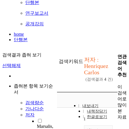
단행본
연구보고서
공개강의
home
단행본
검색결과 좁혀 보기
연관
저자 :
검색키워드
검색
Henriquez
선택해제
어
Carlos
추천
(검색결과
4
건)
좁혀본 항목 보기순
이
서
검색
어로
검색량순
많이
내보내기
가나다순
본
내책장담기
저자
자료
한글로보기
1
Marsalis,