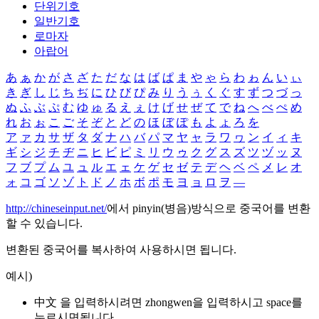
단위기호
일반기호
로마자
아랍어
あ
ぁ
か
が
さ
ざ
た
だ
な
は
ば
ぱ
ま
や
ゃ
ら
わ
ゎ
ん
い
ぃ
き
ぎ
し
じ
ち
ぢ
に
ひ
び
ぴ
み
り
う
ぅ
く
ぐ
す
ず
つ
づ
っ
ぬ
ふ
ぶ
ぷ
む
ゆ
ゅ
る
え
ぇ
け
げ
せ
ぜ
て
で
ね
へ
べ
ぺ
め
れ
お
ぉ
こ
ご
そ
ぞ
と
ど
の
ほ
ぼ
ぽ
も
よ
ょ
ろ
を
ア
ァ
カ
サ
ザ
タ
ダ
ナ
ハ
バ
パ
マ
ヤ
ャ
ラ
ワ
ヮ
ン
イ
ィ
キ
ギ
シ
ジ
チ
ヂ
ニ
ヒ
ビ
ピ
ミ
リ
ウ
ゥ
ク
グ
ス
ズ
ツ
ヅ
ッ
ヌ
フ
ブ
プ
ム
ユ
ュ
ル
エ
ェ
ケ
ゲ
セ
ゼ
テ
デ
ヘ
ベ
ペ
メ
レ
オ
ォ
コ
ゴ
ソ
ゾ
ト
ド
ノ
ホ
ボ
ポ
モ
ヨ
ョ
ロ
ヲ
―
http://chineseinput.net/
에서 pinyin(병음)방식으로 중국어를 변환
할 수 있습니다.
변환된 중국어를 복사하여 사용하시면 됩니다.
예시)
中文 을 입력하시려면
zhongwen
을 입력하시고 space를
누르시면됩니다.