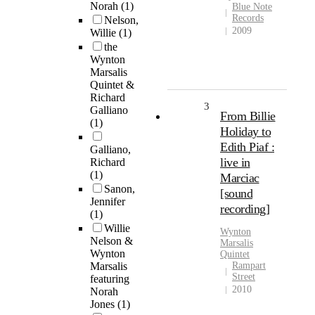
Norah
(1)
Blue Note
Records
Nelson,
2009
Willie
(1)
the
Wynton
Marsalis
Quintet &
Richard
3
Galliano
From Billie
(1)
Holiday to
Edith Piaf :
Galliano,
live in
Richard
(1)
Marciac
Sanon,
[sound
Jennifer
recording]
(1)
Willie
Wynton
Nelson &
Marsalis
Wynton
Quintet
Marsalis
Rampart
Street
featuring
2010
Norah
Jones
(1)