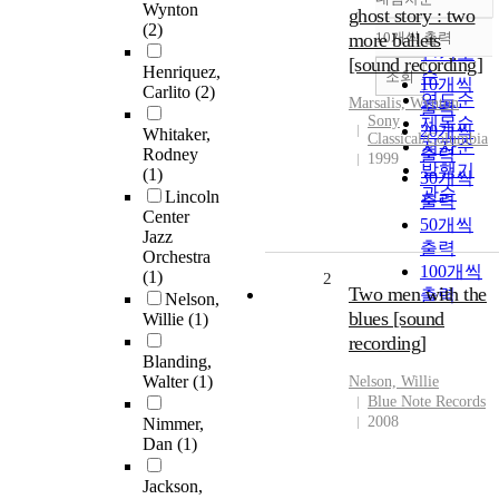
정확도
Wynton
ghost story : two
(2)
순
more ballets
10개씩 출력
내림차순
인기도
[sound recording]
Henriquez,
순
조회
10개씩
Carlito
(2)
연도순
Marsalis, Wynton
출력
Sony
제목순
20개씩
Whitaker,
Classical/Columbia
저자순
Rodney
출력
1999
발행기
(1)
30개씩
관순
Lincoln
출력
Center
50개씩
Jazz
출력
Orchestra
100개씩
(1)
2
Two men with the
출력
Nelson,
blues [sound
Willie
(1)
recording]
Blanding,
Walter
(1)
Nelson, Willie
Blue Note Records
2008
Nimmer,
Dan
(1)
Jackson,