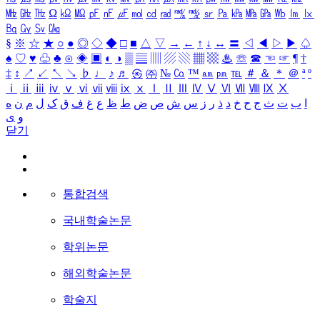
㎒
㎓
㎔
Ω
㏀
㏁
㎊
㎋
㎌
㏖
㏅
㎭
㎮
㎯
㏛
㎩
㎪
㎫
㎬
㏝
㏐
㏓
㏃
㏉
㏜
㏆
§
※
☆
★
○
●
◎
◇
◆
□
■
△
▽
→
←
↑
↓
↔
〓
◁
◀
▷
▶
♤
♠
♡
♥
♧
♣
⊙
◈
▣
◐
◑
▒
▤
▥
▨
▧
▦
▩
♨
☏
☎
☜
☞
¶
†
‡
↕
↗
↙
↖
↘
♭
♩
♪
♬
㉿
㈜
№
㏇
™
㏂
㏘
℡
＃
＆
＊
＠
ª
º
ⅰ
ⅱ
ⅲ
ⅳ
ⅴ
ⅵ
ⅶ
ⅷ
ⅸ
ⅹ
Ⅰ
Ⅱ
Ⅲ
Ⅳ
Ⅴ
Ⅵ
Ⅶ
Ⅷ
Ⅸ
Ⅹ
ا
ب
ت
ث
ج
ح
خ
د
ذ
ر
ز
س
ش
ص
ض
ط
ظ
ع
غ
ف
ق
ک
ل
م
ن
ه
و
ی
닫기
통합검색
국내학술논문
학위논문
해외학술논문
학술지