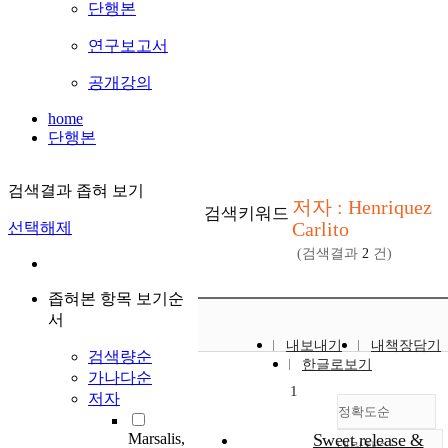
단행본
연구보고서
공개강의
home
단행본
검색결과 좁혀 보기
저자 : Henriquez
검색키워드
Carlito
선택해제
(검색결과
2
건)
좁혀본 항목 보기순
서
내보내기
내책장담기
검색량순
한글로보기
가나다순
1
저자
정확도순
Marsalis,
Sweet release &
내림차순