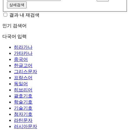
상세검색
결과 내 재검색
인기 검색어
다국어 입력
히라가나
가타카나
중국어
한글고어
그리스문자
프랑스어
독일어
히브리어
괄호기호
학술기호
기술기호
첨자기호
라틴문자
러시아문자