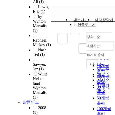
Ali
(1)
Lewis,
Eric
(1)
by
내보내기
내책장담기
Wynton
한글로보기
Marsalis
(1)
정확도순
Raphael,
Mickey
(1)
내림차순
정확도
Nash,
순
Ted
(1)
10개씩 출력
내림차순
인기도
순
조회
Sawyer,
10개씩
Jaz
(1)
연도순
출력
Willie
제목순
20개씩
Nelson
저자순
출력
[and]
발행기
30개씩
Wynton
관순
Marsalis
출력
(1)
50개씩
발행연도
출력
2008
100개씩
(1)
출력