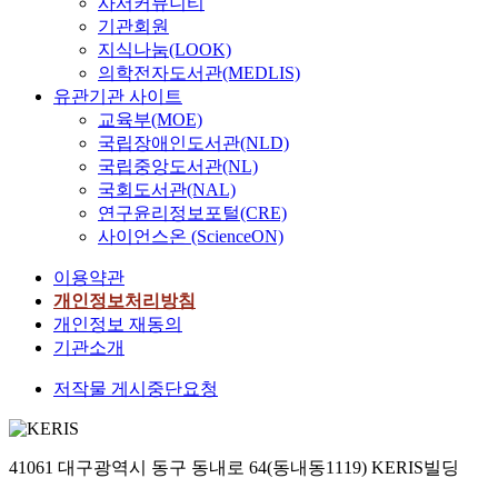
사서커뮤니티
기관회원
지식나눔(LOOK)
의학전자도서관(MEDLIS)
유관기관 사이트
교육부(MOE)
국립장애인도서관(NLD)
국립중앙도서관(NL)
국회도서관(NAL)
연구윤리정보포털(CRE)
사이언스온 (ScienceON)
이용약관
개인정보처리방침
개인정보 재동의
기관소개
저작물 게시중단요청
41061 대구광역시 동구 동내로 64(동내동1119) KERIS빌딩