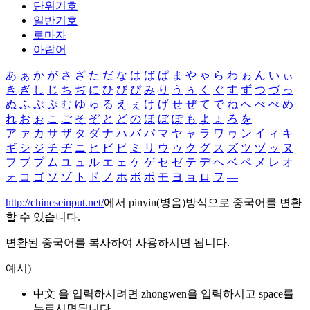
단위기호
일반기호
로마자
아랍어
あ
ぁ
か
が
さ
ざ
た
だ
な
は
ば
ぱ
ま
や
ゃ
ら
わ
ゎ
ん
い
ぃ
き
ぎ
し
じ
ち
ぢ
に
ひ
び
ぴ
み
り
う
ぅ
く
ぐ
す
ず
つ
づ
っ
ぬ
ふ
ぶ
ぷ
む
ゆ
ゅ
る
え
ぇ
け
げ
せ
ぜ
て
で
ね
へ
べ
ぺ
め
れ
お
ぉ
こ
ご
そ
ぞ
と
ど
の
ほ
ぼ
ぽ
も
よ
ょ
ろ
を
ア
ァ
カ
サ
ザ
タ
ダ
ナ
ハ
バ
パ
マ
ヤ
ャ
ラ
ワ
ヮ
ン
イ
ィ
キ
ギ
シ
ジ
チ
ヂ
ニ
ヒ
ビ
ピ
ミ
リ
ウ
ゥ
ク
グ
ス
ズ
ツ
ヅ
ッ
ヌ
フ
ブ
プ
ム
ユ
ュ
ル
エ
ェ
ケ
ゲ
セ
ゼ
テ
デ
ヘ
ベ
ペ
メ
レ
オ
ォ
コ
ゴ
ソ
ゾ
ト
ド
ノ
ホ
ボ
ポ
モ
ヨ
ョ
ロ
ヲ
―
http://chineseinput.net/
에서 pinyin(병음)방식으로 중국어를 변환
할 수 있습니다.
변환된 중국어를 복사하여 사용하시면 됩니다.
예시)
中文 을 입력하시려면
zhongwen
을 입력하시고 space를
누르시면됩니다.