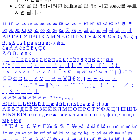
北京 을 입력하시려면
beijing
을 입력하시고 space를 누르
시면 됩니다.
ㅥ
ㅦ
ㅧ
ㅨ
ㅩ
ㅪ
ㅫ
ㅬ
ㅭ
ㅮ
ㅯ
ㅰ
ㅱ
ㅲ
ㅳ
ㅴ
ㅵ
ㅶ
ㅷ
ㅸ
ㅹ
ㅺ
ㅻ
ㅼ
ㅽ
ㅾ
ㅿ
ㆀ
ㆁ
ㆂ
ㆃ
ㆄ
ㆅ
ㆆ
ㆇ
ㆈ
ㆉ
ㆊ
ㆋ
ㆌ
ㆍ
ㆎ
Α
Β
Γ
Δ
Ε
Ζ
Η
Θ
Ι
Κ
Λ
Μ
Ν
Ξ
Ο
Π
Ρ
Σ
Τ
Υ
Φ
Χ
Ψ
Ω
α
β
γ
δ
ε
ζ
η
θ
ι
κ
λ
μ
ν
ξ
ο
π
ρ
σ
τ
υ
φ
χ
ψ
ω
á
à
Á
À
é
è
É
È
ç
Ç
ê
Ä
Ö
Ü
ä
ö
ü
ß
ְ
ֳ
ֲ
ֱ
ָ
ַ
ֵ
ֶ
ִ
ֹ
ּ
ֻ
ׂ
ׁ
ּ
ב
ה
נ
מ
צ
ת
ץ
ש
ד
ג
כ
ע
י
ח
ל
ך
ף
ק
ר
א
ט
ו
ן
ם
פ
‘
’
“
”
〔
〕
〈
〉
「
」
『
』
【
】
＂
（
）
［
］
｛
｝
±
×
÷
≠
≤
≥
∞
∴
♂
♀
∠
⊥
⌒
∂
∇
≡
≒
≪
≫
√
∽
∝
∵
∫
∬
∈
∋
⊆
⊇
⊂
⊃
∪
∩
∧
∨
￢
⇒
⇔
∀
∃
∮
∑
∏
＋
－
＜
＝
＞
、
。
·
‥
…
¨
〃
―
∥
＼
∼
´
～
ˇ
˘
˝
˚
˙
¸
˛
¡
¿
ː
！
＇
，
．
／
：
；
？
＾
＿
｀
｜
½
⅓
⅔
¼
¾
⅛
⅜
⅝
⅞
¹
²
³
⁴
ⁿ
₁
₂
₃
₄
Æ
Ð
Ħ
Ĳ
Ł
Ø
Œ
Þ
Ŧ
Ŋ
æ
đ
ð
ħ
ı
ĳ
ĸ
ŀ
ł
ø
œ
ß
þ
ŧ
ŋ
ŉ
А
Б
В
Г
Д
Е
Ё
Ж
З
И
Й
К
Л
М
Н
О
П
Р
С
Т
У
Ф
Х
Ц
Ч
Ш
Щ
Ъ
Ы
Ь
Э
Ю
Я
а
б
в
г
д
е
ё
ж
з
и
й
к
л
м
н
о
п
р
с
т
у
ф
х
ц
ч
ш
щ
ъ
ы
ь
э
ю
я
′
″
℃
Å
￠
￡
￥
¤
℉
‰
＄
％
Ｆ
￦
㎕
㎖
㎗
ℓ
㎘
㏄
㎣
㎤
㎥
㎦
㎙
㎚
㎛
㎜
㎝
㎞
㎟
㎠
㎡
㎢
㏊
㎍
㎎
㎏
㏏
㎈
㎉
㏈
㎧
㎨
㎰
㎱
㎲
㎳
㎴
㎵
㎶
㎷
㎸
㎹
㎀
㎁
㎂
㎃
㎄
㎺
㎻
㎽
㎾
㎿
㎐
㎑