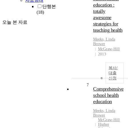
자료형태
education :
단행본
totally
(18)
awesome
오늘 본 자료
strategies for
teaching health
Meeks, Linda
Brower
McGraw-Hill
2013
복사/
대출
신청
7
Comprehensive
school health
education
Meeks, Linda
Brower
McGraw-Hill
Higher