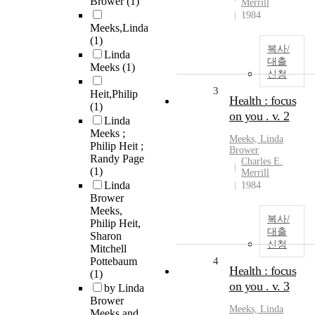
Brower
(1)
Merrill
1984
Meeks,Linda
(1)
복사/
Linda
대출
Meeks
(1)
신청
3
Heit,Philip
Health : focus
(1)
on you . v. 2
Linda
Meeks ;
Meeks, Linda
Philip Heit ;
Brower
Randy Page
Charles E.
(1)
Merrill
Linda
1984
Brower
Meeks,
복사/
Philip Heit,
대출
Sharon
신청
Mitchell
Pottebaum
4
Health : focus
(1)
on you . v. 3
by Linda
Brower
Meeks, Linda
Meeks and