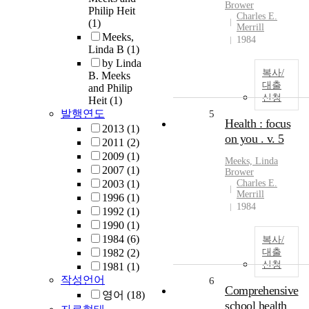
Brower
Philip Heit
Charles E.
(1)
Merrill
Meeks,
1984
Linda B
(1)
by Linda
복사/
B. Meeks
대출
and Philip
신청
Heit
(1)
발행연도
5
Health : focus
2013
(1)
on you . v. 5
2011
(2)
2009
(1)
Meeks, Linda
2007
(1)
Brower
2003
(1)
Charles E.
Merrill
1996
(1)
1984
1992
(1)
1990
(1)
1984
(6)
복사/
1982
(2)
대출
신청
1981
(1)
작성언어
6
Comprehensive
영어
(18)
school health