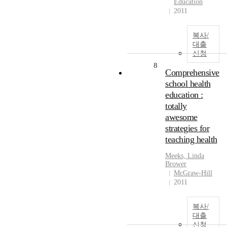
Education
2011
복사/
대출
신청
8
Comprehensive
school health
education :
totally
awesome
strategies for
teaching health
Meeks, Linda
Brower
McGraw-Hill
2011
복사/
대출
신청