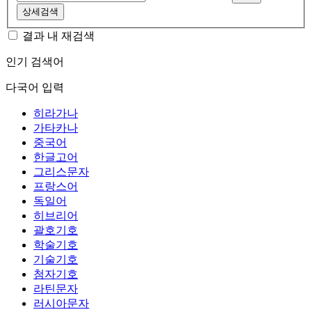
상세검색
결과 내 재검색
인기 검색어
다국어 입력
히라가나
가타카나
중국어
한글고어
그리스문자
프랑스어
독일어
히브리어
괄호기호
학술기호
기술기호
첨자기호
라틴문자
러시아문자