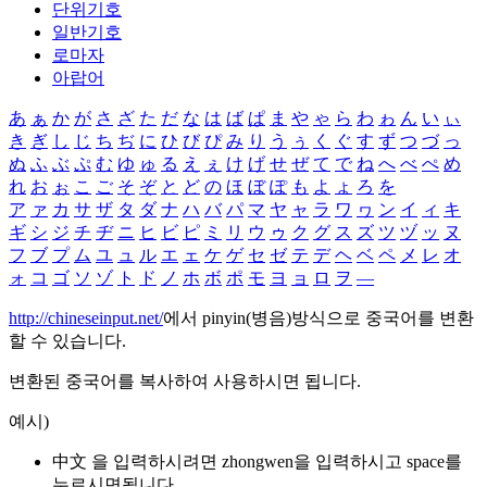
단위기호
일반기호
로마자
아랍어
あ
ぁ
か
が
さ
ざ
た
だ
な
は
ば
ぱ
ま
や
ゃ
ら
わ
ゎ
ん
い
ぃ
き
ぎ
し
じ
ち
ぢ
に
ひ
び
ぴ
み
り
う
ぅ
く
ぐ
す
ず
つ
づ
っ
ぬ
ふ
ぶ
ぷ
む
ゆ
ゅ
る
え
ぇ
け
げ
せ
ぜ
て
で
ね
へ
べ
ぺ
め
れ
お
ぉ
こ
ご
そ
ぞ
と
ど
の
ほ
ぼ
ぽ
も
よ
ょ
ろ
を
ア
ァ
カ
サ
ザ
タ
ダ
ナ
ハ
バ
パ
マ
ヤ
ャ
ラ
ワ
ヮ
ン
イ
ィ
キ
ギ
シ
ジ
チ
ヂ
ニ
ヒ
ビ
ピ
ミ
リ
ウ
ゥ
ク
グ
ス
ズ
ツ
ヅ
ッ
ヌ
フ
ブ
プ
ム
ユ
ュ
ル
エ
ェ
ケ
ゲ
セ
ゼ
テ
デ
ヘ
ベ
ペ
メ
レ
オ
ォ
コ
ゴ
ソ
ゾ
ト
ド
ノ
ホ
ボ
ポ
モ
ヨ
ョ
ロ
ヲ
―
http://chineseinput.net/
에서 pinyin(병음)방식으로 중국어를 변환
할 수 있습니다.
변환된 중국어를 복사하여 사용하시면 됩니다.
예시)
中文 을 입력하시려면
zhongwen
을 입력하시고 space를
누르시면됩니다.