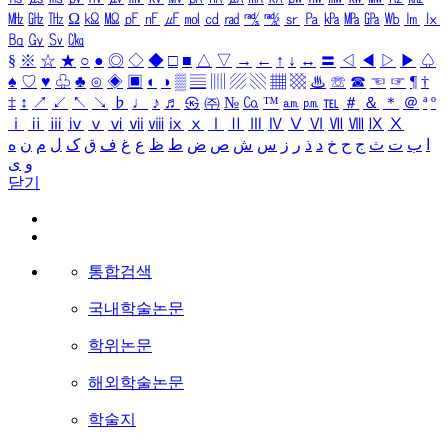
㎒
㎓
㎔
Ω
㏀
㏁
㎊
㎋
㎌
㏖
㏅
㎭
㎮
㎯
㏛
㎩
㎪
㎫
㎬
㏝
㏐
㏓
㏃
㏉
㏜
㏆
§
※
☆
★
○
●
◎
◇
◆
□
■
△
▽
→
←
↑
↓
↔
〓
◁
◀
▷
▶
♤
♠
♡
♥
♧
♣
⊙
◈
▣
◐
◑
▒
▤
▥
▨
▧
▦
▩
♨
☏
☎
☜
☞
¶
†
‡
↕
↗
↙
↖
↘
♭
♩
♪
♬
㉿
㈜
№
㏇
™
㏂
㏘
℡
＃
＆
＊
＠
ª
º
ⅰ
ⅱ
ⅲ
ⅳ
ⅴ
ⅵ
ⅶ
ⅷ
ⅸ
ⅹ
Ⅰ
Ⅱ
Ⅲ
Ⅳ
Ⅴ
Ⅵ
Ⅶ
Ⅷ
Ⅸ
Ⅹ
ا
ب
ت
ث
ج
ح
خ
د
ذ
ر
ز
س
ش
ص
ض
ط
ظ
ع
غ
ف
ق
ک
ل
م
ن
ه
و
ی
닫기
통합검색
국내학술논문
학위논문
해외학술논문
학술지