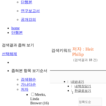
단행본
연구보고서
공개강의
home
단행본
검색결과 좁혀 보기
저자 : Heit
검색키워드
Philip
선택해제
(검색결과
18
건)
좁혀본 항목 보기순서
검색량순
내보내기
가나다순
내책장담기
저자
한글로보기
1
Meeks,
Linda
정확도순
Brower
(16)