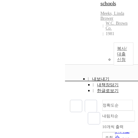
schools
Meeks, Linda
Brower
W.C. Brown
Co.
1981
복사/
대출
신청
내보내기
내책장담기
한글로보기
정확도순
내림차순
정확도
순
10개씩 출력
내림차순
인기도
순
조회