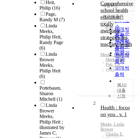
Heit,
Comprehensive
내림차순
정확도
Philip
(16)
school health
Page,
순
education :
10개씩 출력
내림차순
Randy M
(7)
인기도
totally
Linda
순
조회
10개씩
awesome
Meeks,
연도순
출력
Philip Heit,
strategies for
제목순
20개씩
Randy Page
teaching health
저자순
(6)
출력
발행기
Linda
Meeks, Linda B
30개씩
관순
Brower
Meeks Heit
출력
Pub. Co.
Meeks,
50개씩
1992
Philip Heit
출력
(6)
100개씩
복사/
출력
Pottebaum,
대출
Sharon
신청
Mitchell
(1)
2
Linda
Health : focus
Brower
on you . v. 1
Meeks,
Philip Heit ;
Meeks, Linda
illustrated by
Brower
James C.
Charles E.