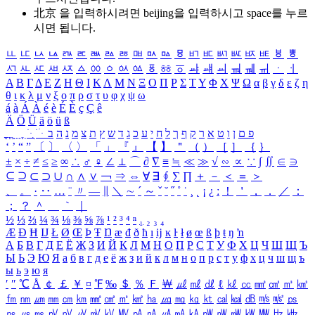
北京 을 입력하시려면
beijing
을 입력하시고 space를 누르
시면 됩니다.
ㅥ
ㅦ
ㅧ
ㅨ
ㅩ
ㅪ
ㅫ
ㅬ
ㅭ
ㅮ
ㅯ
ㅰ
ㅱ
ㅲ
ㅳ
ㅴ
ㅵ
ㅶ
ㅷ
ㅸ
ㅹ
ㅺ
ㅻ
ㅼ
ㅽ
ㅾ
ㅿ
ㆀ
ㆁ
ㆂ
ㆃ
ㆄ
ㆅ
ㆆ
ㆇ
ㆈ
ㆉ
ㆊ
ㆋ
ㆌ
ㆍ
ㆎ
Α
Β
Γ
Δ
Ε
Ζ
Η
Θ
Ι
Κ
Λ
Μ
Ν
Ξ
Ο
Π
Ρ
Σ
Τ
Υ
Φ
Χ
Ψ
Ω
α
β
γ
δ
ε
ζ
η
θ
ι
κ
λ
μ
ν
ξ
ο
π
ρ
σ
τ
υ
φ
χ
ψ
ω
á
à
Á
À
é
è
É
È
ç
Ç
ê
Ä
Ö
Ü
ä
ö
ü
ß
ְ
ֳ
ֲ
ֱ
ָ
ַ
ֵ
ֶ
ִ
ֹ
ּ
ֻ
ׂ
ׁ
ּ
ב
ה
נ
מ
צ
ת
ץ
ש
ד
ג
כ
ע
י
ח
ל
ך
ף
ק
ר
א
ט
ו
ן
ם
פ
‘
’
“
”
〔
〕
〈
〉
「
」
『
』
【
】
＂
（
）
［
］
｛
｝
±
×
÷
≠
≤
≥
∞
∴
♂
♀
∠
⊥
⌒
∂
∇
≡
≒
≪
≫
√
∽
∝
∵
∫
∬
∈
∋
⊆
⊇
⊂
⊃
∪
∩
∧
∨
￢
⇒
⇔
∀
∃
∮
∑
∏
＋
－
＜
＝
＞
、
。
·
‥
…
¨
〃
―
∥
＼
∼
´
～
ˇ
˘
˝
˚
˙
¸
˛
¡
¿
ː
！
＇
，
．
／
：
；
？
＾
＿
｀
｜
½
⅓
⅔
¼
¾
⅛
⅜
⅝
⅞
¹
²
³
⁴
ⁿ
₁
₂
₃
₄
Æ
Ð
Ħ
Ĳ
Ł
Ø
Œ
Þ
Ŧ
Ŋ
æ
đ
ð
ħ
ı
ĳ
ĸ
ŀ
ł
ø
œ
ß
þ
ŧ
ŋ
ŉ
А
Б
В
Г
Д
Е
Ё
Ж
З
И
Й
К
Л
М
Н
О
П
Р
С
Т
У
Ф
Х
Ц
Ч
Ш
Щ
Ъ
Ы
Ь
Э
Ю
Я
а
б
в
г
д
е
ё
ж
з
и
й
к
л
м
н
о
п
р
с
т
у
ф
х
ц
ч
ш
щ
ъ
ы
ь
э
ю
я
′
″
℃
Å
￠
￡
￥
¤
℉
‰
＄
％
Ｆ
￦
㎕
㎖
㎗
ℓ
㎘
㏄
㎣
㎤
㎥
㎦
㎙
㎚
㎛
㎜
㎝
㎞
㎟
㎠
㎡
㎢
㏊
㎍
㎎
㎏
㏏
㎈
㎉
㏈
㎧
㎨
㎰
㎱
㎲
㎳
㎴
㎵
㎶
㎷
㎸
㎹
㎀
㎁
㎂
㎃
㎄
㎺
㎻
㎽
㎾
㎿
㎐
㎑