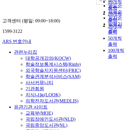
10개씩
연도순
출력
제목순
20개씩
저자순
출력
고객센터 (평일: 09:00~18:00)
발행기
30개씩
관순
1599-3122
출력
50개씩
ARS 번호안내
출력
100개씩
관련누리집
출력
대학공개강의(KOCW)
학술정보통계시스템(Rinfo)
외국학술지지원센터(FRIC)
학술관계분석서비스(SAM)
사서커뮤니티
기관회원
지식나눔(LOOK)
의학전자도서관(MEDLIS)
유관기관 사이트
교육부(MOE)
국립장애인도서관(NLD)
국립중앙도서관(NL)