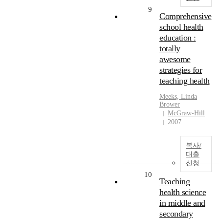
9
Comprehensive
school health
education :
totally
awesome
strategies for
teaching health
Meeks, Linda
Brower
McGraw-Hill
2007
복사/
대출
신청
10
Teaching
health science
in middle and
secondary