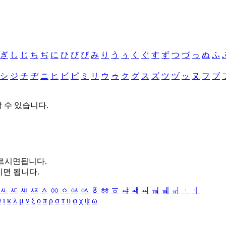
ぎ
し
じ
ち
ぢ
に
ひ
び
ぴ
み
り
う
ぅ
く
ぐ
す
ず
つ
づ
っ
ぬ
ふ
シ
ジ
チ
ヂ
ニ
ヒ
ビ
ピ
ミ
リ
ウ
ゥ
ク
グ
ス
ズ
ツ
ヅ
ッ
ヌ
フ
ブ
할 수 있습니다.
누르시면됩니다.
시면 됩니다.
ㅻ
ㅼ
ㅽ
ㅾ
ㅿ
ㆀ
ㆁ
ㆂ
ㆃ
ㆄ
ㆅ
ㆆ
ㆇ
ㆈ
ㆉ
ㆊ
ㆋ
ㆌ
ㆍ
ㆎ
θ
ι
κ
λ
μ
ν
ξ
ο
π
ρ
σ
τ
υ
φ
χ
ψ
ω