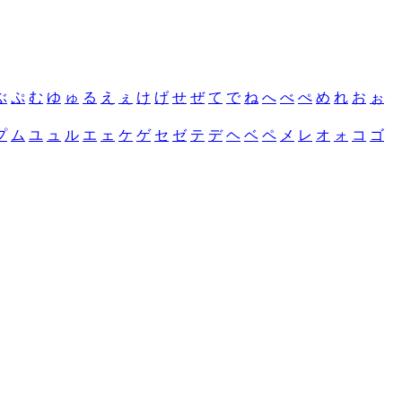
ぶ
ぷ
む
ゆ
ゅ
る
え
ぇ
け
げ
せ
ぜ
て
で
ね
へ
べ
ぺ
め
れ
お
ぉ
プ
ム
ユ
ュ
ル
エ
ェ
ケ
ゲ
セ
ゼ
テ
デ
ヘ
ベ
ペ
メ
レ
オ
ォ
コ
ゴ