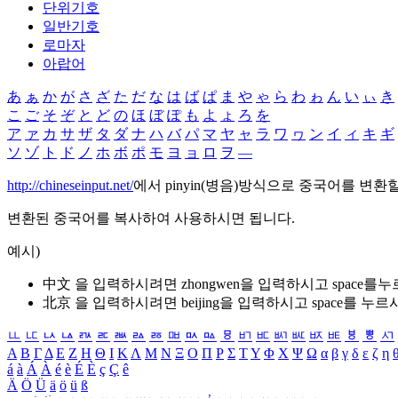
단위기호
일반기호
로마자
아랍어
あ
ぁ
か
が
さ
ざ
た
だ
な
は
ば
ぱ
ま
や
ゃ
ら
わ
ゎ
ん
い
ぃ
き
こ
ご
そ
ぞ
と
ど
の
ほ
ぼ
ぽ
も
よ
ょ
ろ
を
ア
ァ
カ
サ
ザ
タ
ダ
ナ
ハ
バ
パ
マ
ヤ
ャ
ラ
ワ
ヮ
ン
イ
ィ
キ
ギ
ソ
ゾ
ト
ド
ノ
ホ
ボ
ポ
モ
ヨ
ョ
ロ
ヲ
―
http://chineseinput.net/
에서 pinyin(병음)방식으로 중국어를 변환
변환된 중국어를 복사하여 사용하시면 됩니다.
예시)
中文 을 입력하시려면
zhongwen
을 입력하시고 space를
北京 을 입력하시려면
beijing
을 입력하시고 space를 누르
ㅥ
ㅦ
ㅧ
ㅨ
ㅩ
ㅪ
ㅫ
ㅬ
ㅭ
ㅮ
ㅯ
ㅰ
ㅱ
ㅲ
ㅳ
ㅴ
ㅵ
ㅶ
ㅷ
ㅸ
ㅹ
ㅺ
Α
Β
Γ
Δ
Ε
Ζ
Η
Θ
Ι
Κ
Λ
Μ
Ν
Ξ
Ο
Π
Ρ
Σ
Τ
Υ
Φ
Χ
Ψ
Ω
α
β
γ
δ
ε
ζ
η
á
à
Á
À
é
è
É
È
ç
Ç
ê
Ä
Ö
Ü
ä
ö
ü
ß