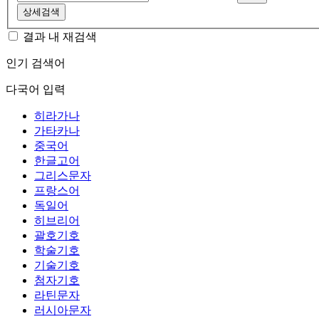
상세검색
결과 내 재검색
인기 검색어
다국어 입력
히라가나
가타카나
중국어
한글고어
그리스문자
프랑스어
독일어
히브리어
괄호기호
학술기호
기술기호
첨자기호
라틴문자
러시아문자