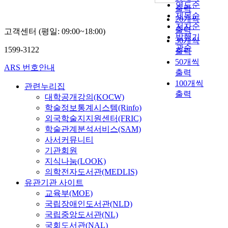
연도순
출력
제목순
20개씩
저자순
출력
고객센터 (평일: 09:00~18:00)
발행기
30개씩
관순
1599-3122
출력
50개씩
ARS 번호안내
출력
100개씩
관련누리집
출력
대학공개강의(KOCW)
학술정보통계시스템(Rinfo)
외국학술지지원센터(FRIC)
학술관계분석서비스(SAM)
사서커뮤니티
기관회원
지식나눔(LOOK)
의학전자도서관(MEDLIS)
유관기관 사이트
교육부(MOE)
국립장애인도서관(NLD)
국립중앙도서관(NL)
국회도서관(NAL)