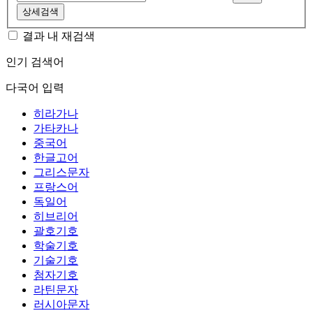
상세검색
결과 내 재검색
인기 검색어
다국어 입력
히라가나
가타카나
중국어
한글고어
그리스문자
프랑스어
독일어
히브리어
괄호기호
학술기호
기술기호
첨자기호
라틴문자
러시아문자