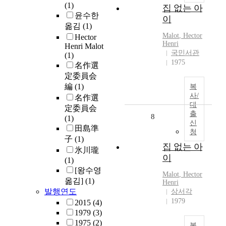
(1)
집 없는 아
윤수한
이
옮김
(1)
Malot
,
Hector
Hector
Henri
Henri Malot
국민서관
(1)
1975
名作選
定委員会
編
(1)
복
사/
名作選
대
定委員会
출
8
(1)
신
田島準
청
子
(1)
집 없는 아
氷川瓏
이
(1)
[왕수영
Malot
,
Hector
옮김]
(1)
Henri
발행연도
상서각
1979
2015
(4)
1979
(3)
1975
(2)
복