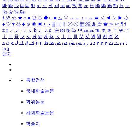
㎒
㎓
㎔
Ω
㏀
㏁
㎊
㎋
㎌
㏖
㏅
㎭
㎮
㎯
㏛
㎩
㎪
㎫
㎬
㏝
㏐
㏓
㏃
㏉
㏜
㏆
§
※
☆
★
○
●
◎
◇
◆
□
■
△
▽
→
←
↑
↓
↔
〓
◁
◀
▷
▶
♤
♠
♡
♥
♧
♣
⊙
◈
▣
◐
◑
▒
▤
▥
▨
▧
▦
▩
♨
☏
☎
☜
☞
¶
†
‡
↕
↗
↙
↖
↘
♭
♩
♪
♬
㉿
㈜
№
㏇
™
㏂
㏘
℡
＃
＆
＊
＠
ª
º
ⅰ
ⅱ
ⅲ
ⅳ
ⅴ
ⅵ
ⅶ
ⅷ
ⅸ
ⅹ
Ⅰ
Ⅱ
Ⅲ
Ⅳ
Ⅴ
Ⅵ
Ⅶ
Ⅷ
Ⅸ
Ⅹ
ا
ب
ت
ث
ج
ح
خ
د
ذ
ر
ز
س
ش
ص
ض
ط
ظ
ع
غ
ف
ق
ک
ل
م
ن
ه
و
ی
닫기
통합검색
국내학술논문
학위논문
해외학술논문
학술지