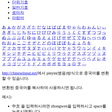
단위기호
일반기호
로마자
아랍어
あ
ぁ
か
が
さ
ざ
た
だ
な
は
ば
ぱ
ま
や
ゃ
ら
わ
ゎ
ん
い
ぃ
き
ぎ
し
じ
ち
ぢ
に
ひ
び
ぴ
み
り
う
ぅ
く
ぐ
す
ず
つ
づ
っ
ぬ
ふ
ぶ
ぷ
む
ゆ
ゅ
る
え
ぇ
け
げ
せ
ぜ
て
で
ね
へ
べ
ぺ
め
れ
お
ぉ
こ
ご
そ
ぞ
と
ど
の
ほ
ぼ
ぽ
も
よ
ょ
ろ
を
ア
ァ
カ
サ
ザ
タ
ダ
ナ
ハ
バ
パ
マ
ヤ
ャ
ラ
ワ
ヮ
ン
イ
ィ
キ
ギ
シ
ジ
チ
ヂ
ニ
ヒ
ビ
ピ
ミ
リ
ウ
ゥ
ク
グ
ス
ズ
ツ
ヅ
ッ
ヌ
フ
ブ
プ
ム
ユ
ュ
ル
エ
ェ
ケ
ゲ
セ
ゼ
テ
デ
ヘ
ベ
ペ
メ
レ
オ
ォ
コ
ゴ
ソ
ゾ
ト
ド
ノ
ホ
ボ
ポ
モ
ヨ
ョ
ロ
ヲ
―
http://chineseinput.net/
에서 pinyin(병음)방식으로 중국어를 변환
할 수 있습니다.
변환된 중국어를 복사하여 사용하시면 됩니다.
예시)
中文 을 입력하시려면
zhongwen
을 입력하시고 space를
누르시면됩니다.