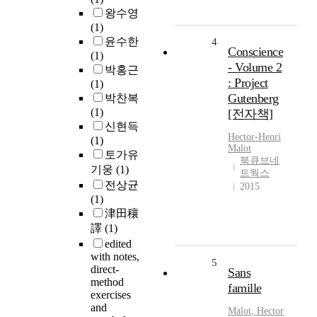
왕수영
(1)
윤수한
4
Conscience
(1)
- Volume 2
박홍근
: Project
(1)
Gutenberg
박찬복
(1)
[전자책]
신현득
Hector-Henri
(1)
Malot
토가유
북큐브네
기웅
(1)
트웍스
전상균
2015
(1)
津田穰
譯
(1)
edited
with notes,
5
direct-
Sans
method
famille
exercises
and
Malot
,
Hector