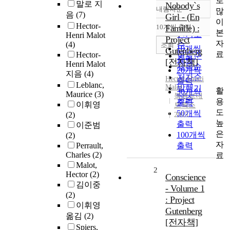
로
말로 지
Nobody`s
내림차순
많
정확도
음
(7)
Girl - (En
이
순
Hector-
10개씩 출력
Famille) :
내림차순
본
인기도
Henri Malot
Project
자
(4)
순
조회
10개씩
Gutenberg
료
Hector-
연도순
출력
[전자책]
Henri Malot
제목순
20개씩
지음
(4)
저자순
Hector-Henri
출력
Leblanc,
Malot
발행기
활
30개씩
Maurice
(3)
북큐브네
관순
용
출력
이휘영
트웍스
도
50개씩
(2)
2015
높
출력
이준범
은
100개씩
(2)
자
Perrault,
출력
Charles
(2)
료
Malot,
2
Hector
(2)
Conscience
김이중
- Volume 1
(2)
: Project
이휘영
Gutenberg
옮김
(2)
[전자책]
Spiers,