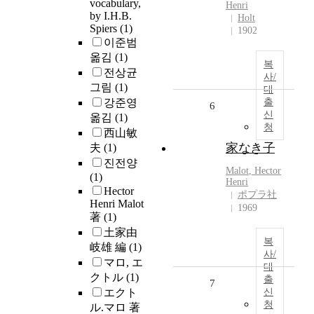
vocabulary,
Henri
by I.H.B.
Holt
Spiers
(1)
1902
이준범
옮김
(1)
복
전상균
사/
그림
(1)
대
강준영
출
6
신
옮김
(1)
청
西山敏
家なき子
夫
(1)
진전양
Malot
,
Hector
(1)
Henri
Hector
ポプラ社
Henri Malot
1969
著
(1)
土家由
복
岐雄 編
(1)
사/
マロ, エ
대
クトル
(1)
출
7
エクト
신
청
ル.マロ 著