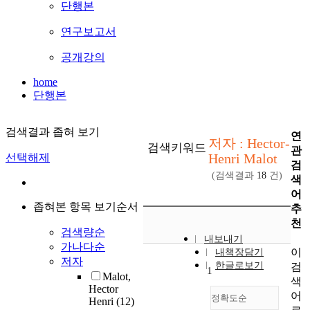
단행본
연구보고서
공개강의
home
단행본
검색결과 좁혀 보기
연
저자 : Hector-
검색키워드
관
Henri Malot
선택해제
검
(검색결과
18
건)
색
어
좁혀본 항목 보기순서
추
천
검색량순
내보내기
가나다순
이
내책장담기
저자
한글로보기
검
1
Malot,
색
Hector
어
정확도순
Henri
(12)