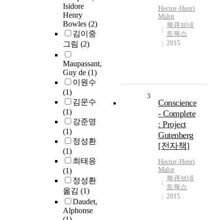
Isidore
Hector-Henri
Henry
Malot
Bowles
(2)
북큐브네
김이중
트웍스
2015
그림
(2)
Maupassant,
Guy de
(1)
이원수
(1)
3
김문수
Conscience
(1)
- Complete
강준영
: Project
(1)
Gutenberg
정성환
[전자책]
(1)
최태응
Hector-Henri
Malot
(1)
북큐브네
정성환
트웍스
옮김
(1)
2015
Daudet,
Alphonse
(1)