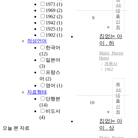
1971
(1)
사/
1969
(2)
대
1962
(2)
출
9
신
1942
(1)
청
1925
(1)
1902
(1)
집없는 아
작성언어
이 . 하
한국어
Malot
,
Hector
(12)
Henri
일본어
계몽사
(3)
1962
프랑스
어
(2)
복
영어
(1)
사/
자료형태
대
단행본
출
10
(14)
신
비도서
청
(4)
집없는 아
이 . 상
오늘 본 자료
Malot
,
Hector