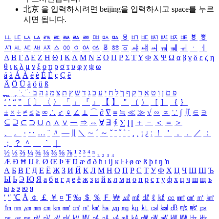
北京 을 입력하시려면
beijing
을 입력하시고 space를 누르
시면 됩니다.
ㅥ
ㅦ
ㅧ
ㅨ
ㅩ
ㅪ
ㅫ
ㅬ
ㅭ
ㅮ
ㅯ
ㅰ
ㅱ
ㅲ
ㅳ
ㅴ
ㅵ
ㅶ
ㅷ
ㅸ
ㅹ
ㅺ
ㅻ
ㅼ
ㅽ
ㅾ
ㅿ
ㆀ
ㆁ
ㆂ
ㆃ
ㆄ
ㆅ
ㆆ
ㆇ
ㆈ
ㆉ
ㆊ
ㆋ
ㆌ
ㆍ
ㆎ
Α
Β
Γ
Δ
Ε
Ζ
Η
Θ
Ι
Κ
Λ
Μ
Ν
Ξ
Ο
Π
Ρ
Σ
Τ
Υ
Φ
Χ
Ψ
Ω
α
β
γ
δ
ε
ζ
η
θ
ι
κ
λ
μ
ν
ξ
ο
π
ρ
σ
τ
υ
φ
χ
ψ
ω
á
à
Á
À
é
è
É
È
ç
Ç
ê
Ä
Ö
Ü
ä
ö
ü
ß
ְ
ֳ
ֲ
ֱ
ָ
ַ
ֵ
ֶ
ִ
ֹ
ּ
ֻ
ׂ
ׁ
ּ
ב
ה
נ
מ
צ
ת
ץ
ש
ד
ג
כ
ע
י
ח
ל
ך
ף
ק
ר
א
ט
ו
ן
ם
פ
‘
’
“
”
〔
〕
〈
〉
「
」
『
』
【
】
＂
（
）
［
］
｛
｝
±
×
÷
≠
≤
≥
∞
∴
♂
♀
∠
⊥
⌒
∂
∇
≡
≒
≪
≫
√
∽
∝
∵
∫
∬
∈
∋
⊆
⊇
⊂
⊃
∪
∩
∧
∨
￢
⇒
⇔
∀
∃
∮
∑
∏
＋
－
＜
＝
＞
、
。
·
‥
…
¨
〃
―
∥
＼
∼
´
～
ˇ
˘
˝
˚
˙
¸
˛
¡
¿
ː
！
＇
，
．
／
：
；
？
＾
＿
｀
｜
½
⅓
⅔
¼
¾
⅛
⅜
⅝
⅞
¹
²
³
⁴
ⁿ
₁
₂
₃
₄
Æ
Ð
Ħ
Ĳ
Ł
Ø
Œ
Þ
Ŧ
Ŋ
æ
đ
ð
ħ
ı
ĳ
ĸ
ŀ
ł
ø
œ
ß
þ
ŧ
ŋ
ŉ
А
Б
В
Г
Д
Е
Ё
Ж
З
И
Й
К
Л
М
Н
О
П
Р
С
Т
У
Ф
Х
Ц
Ч
Ш
Щ
Ъ
Ы
Ь
Э
Ю
Я
а
б
в
г
д
е
ё
ж
з
и
й
к
л
м
н
о
п
р
с
т
у
ф
х
ц
ч
ш
щ
ъ
ы
ь
э
ю
я
′
″
℃
Å
￠
￡
￥
¤
℉
‰
＄
％
Ｆ
￦
㎕
㎖
㎗
ℓ
㎘
㏄
㎣
㎤
㎥
㎦
㎙
㎚
㎛
㎜
㎝
㎞
㎟
㎠
㎡
㎢
㏊
㎍
㎎
㎏
㏏
㎈
㎉
㏈
㎧
㎨
㎰
㎱
㎲
㎳
㎴
㎵
㎶
㎷
㎸
㎹
㎀
㎁
㎂
㎃
㎄
㎺
㎻
㎽
㎾
㎿
㎐
㎑