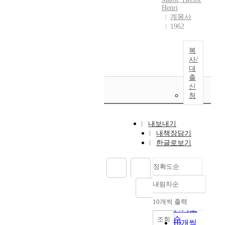
Henri
계몽사
1962
복
사/
대
출
신
청
내보내기
내책장담기
한글로보기
정확도순
내림차순
정확도
순
10개씩 출력
내림차순
인기도
순
조회
10개씩