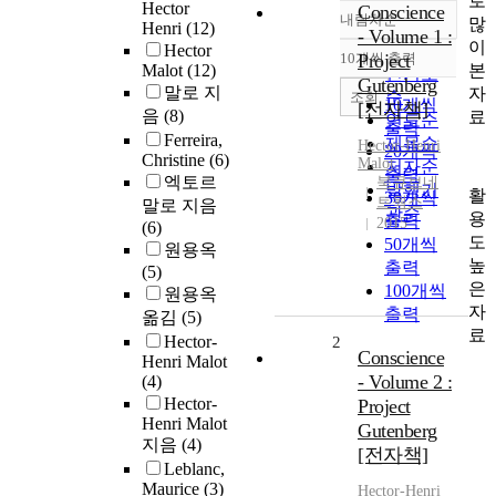
로
Hector
Conscience
내림차순
많
정확도
Henri
(12)
- Volume 1 :
이
Hector
순
10개씩 출력
Project
내림차순
본
Malot
(12)
인기도
Gutenberg
말로 지
자
순
조회
10개씩
[전자책]
음
(8)
료
연도순
출력
Ferreira,
제목순
Hector
-Henri
20개씩
Christine
(6)
Malot
저자순
출력
엑토르
북큐브네
발행기
활
30개씩
트웍스
말로 지음
관순
용
출력
2015
(6)
도
50개씩
원용옥
높
출력
(5)
은
100개씩
원용옥
자
출력
옮김
(5)
료
Hector-
2
Conscience
Henri Malot
- Volume 2 :
(4)
Hector-
Project
Henri Malot
Gutenberg
지음
(4)
[전자책]
Leblanc,
Maurice
(3)
Hector
-Henri