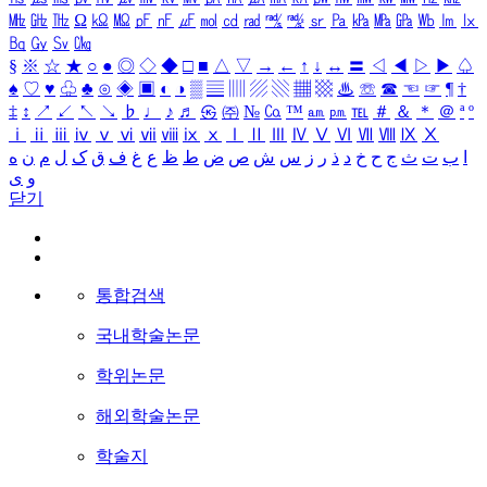
㎒
㎓
㎔
Ω
㏀
㏁
㎊
㎋
㎌
㏖
㏅
㎭
㎮
㎯
㏛
㎩
㎪
㎫
㎬
㏝
㏐
㏓
㏃
㏉
㏜
㏆
§
※
☆
★
○
●
◎
◇
◆
□
■
△
▽
→
←
↑
↓
↔
〓
◁
◀
▷
▶
♤
♠
♡
♥
♧
♣
⊙
◈
▣
◐
◑
▒
▤
▥
▨
▧
▦
▩
♨
☏
☎
☜
☞
¶
†
‡
↕
↗
↙
↖
↘
♭
♩
♪
♬
㉿
㈜
№
㏇
™
㏂
㏘
℡
＃
＆
＊
＠
ª
º
ⅰ
ⅱ
ⅲ
ⅳ
ⅴ
ⅵ
ⅶ
ⅷ
ⅸ
ⅹ
Ⅰ
Ⅱ
Ⅲ
Ⅳ
Ⅴ
Ⅵ
Ⅶ
Ⅷ
Ⅸ
Ⅹ
ا
ب
ت
ث
ج
ح
خ
د
ذ
ر
ز
س
ش
ص
ض
ط
ظ
ع
غ
ف
ق
ک
ل
م
ن
ه
و
ی
닫기
통합검색
국내학술논문
학위논문
해외학술논문
학술지