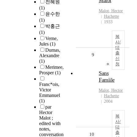
Malot
전혜원
(1)
Malot
,
Hector
윤수한
Hachette
(1)
1933
박홍근
(1)
복
Verne,
사/
Jules
(1)
대
Dumas,
출
9
Alexandre
신
(1)
청
Merimee,
Prosper
(1)
Sans
Famiile
Franc*ois,
Victor
Malot
,
Hector
Emmanuel
Hachette
(1)
2004
par
Hector
복
Malot ;
사/
edited with
대
notes,
출
conversation
10