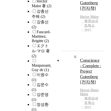
Hector
Gutenberg
Malot 著
(2)
[전자책]
강충선
주해
(2)
Hector
Malot
북큐브네
강충선
트웍스
(2)
2015
Faucard-
Martinez,
Brigitte
(2)
エクト
ル·マロ 著
(2)
6
Conscience
Maupassant,
- Complete :
Guy de
(1)
Project
이원수
Gutenberg
(1)
[전자책]
김문수
(1)
Hector
-Henri
Malot
강준영
북큐브네
(1)
트웍스
정성환
2015
(1)