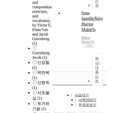
신
and
청
composition
exercises,
Sans
and
famille/$cby
vocabulary,
Hector
by Victor E.
Malot%
Franc*ois
and Jacob
Malot
,
Greenberg
Hector
%
(1)
1933
Greenberg,
Jacob
(1)
복
신상철
사/
(1)
대
출
박찬복
신
(1)
청
신현득
(1)
서조팔
내보내기
십
(1)
내책장담기
토가유
한글로보기
기웅
(1)