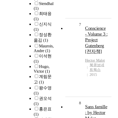
Stendhal
(1)
최태응
(1)
신지식
7
Conscience
(1)
- Volume 3 :
정성환
Project
옮김
(1)
Gutenberg
Maurois,
Andre
(1)
[전자책]
이석현
Hector
Malot
(1)
북큐브네
Hugo,
트웍스
Victor
(1)
2015
계림문
고
(1)
왕수영
(1)
권오석
8
(1)
Sans famille
홍은표
: by Hector
(1)