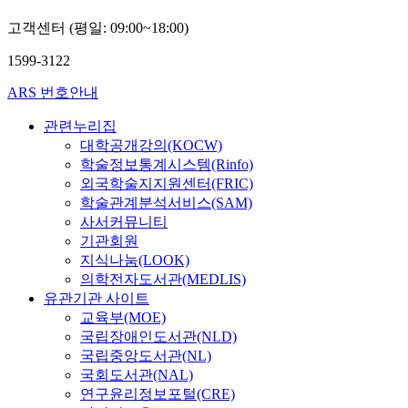
고객센터 (평일: 09:00~18:00)
1599-3122
ARS 번호안내
관련누리집
대학공개강의(KOCW)
학술정보통계시스템(Rinfo)
외국학술지지원센터(FRIC)
학술관계분석서비스(SAM)
사서커뮤니티
기관회원
지식나눔(LOOK)
의학전자도서관(MEDLIS)
유관기관 사이트
교육부(MOE)
국립장애인도서관(NLD)
국립중앙도서관(NL)
국회도서관(NAL)
연구윤리정보포털(CRE)