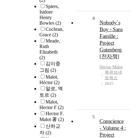
(2)
Spiers,
Isidore
Henry
4
Nobody`s
Bowles
(2)
Boy - Sans
Cochran,
Grace
(2)
Famille :
Meade,
Project
Ruth
Gutenberg
Elizabeth
[전자책]
(2)
김이중
Hector
Malot
그림
(2)
북큐브네
Malot,
트웍스
Héctor
(2)
2015
말로, 엑
토르
(2)
Malot,
Hector F
(2)
Hector F.
5
Malot 著
(2)
Conscience
산하교
- Volume 4 :
자
(2)
Project