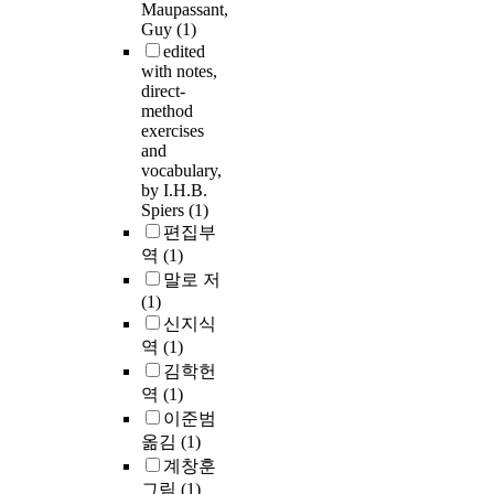
Maupassant,
Guy
(1)
edited
with notes,
direct-
method
exercises
and
vocabulary,
by I.H.B.
Spiers
(1)
편집부
역
(1)
말로 저
(1)
신지식
역
(1)
김학헌
역
(1)
이준범
옮김
(1)
계창훈
그림
(1)