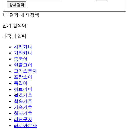
상세검색
결과 내 재검색
인기 검색어
다국어 입력
히라가나
가타카나
중국어
한글고어
그리스문자
프랑스어
독일어
히브리어
괄호기호
학술기호
기술기호
첨자기호
라틴문자
러시아문자