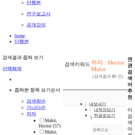
단행본
연구보고서
공개강의
home
단행본
검색결과 좁혀 보기
연
저자 : Hector
검색키워드
관
Malot
선택해제
검
(검색결과
85
건)
색
어
좁혀본 항목 보기순서
추
천
검색량순
내보내기
가나다순
이
내책장담기
저자
한글로보기
검
1
Malot,
색
Hector
(57)
어
정확도순
Malot,