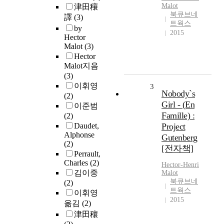
Malot
津田穰
북큐브네
譯
(3)
트웍스
by
2015
Hector
Malot
(3)
Hector
Malot지음
(3)
이휘영
3
Nobody`s
(2)
Girl - (En
이준범
Famille) :
(2)
Daudet,
Project
Alphonse
Gutenberg
(2)
[전자책]
Perrault,
Charles
(2)
Hector
-Henri
김이중
Malot
북큐브네
(2)
트웍스
이휘영
2015
옮김
(2)
津田穰