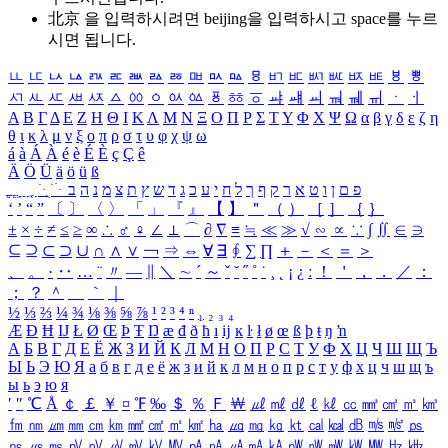
北京 을 입력하시려면
beijing
을 입력하시고 space를 누르
시면 됩니다.
ㅥ
ㅦ
ㅧ
ㅨ
ㅩ
ㅪ
ㅫ
ㅬ
ㅭ
ㅮ
ㅯ
ㅰ
ㅱ
ㅲ
ㅳ
ㅴ
ㅵ
ㅶ
ㅷ
ㅸ
ㅹ
ㅺ
ㅻ
ㅼ
ㅽ
ㅾ
ㅿ
ㆀ
ㆁ
ㆂ
ㆃ
ㆄ
ㆅ
ㆆ
ㆇ
ㆈ
ㆉ
ㆊ
ㆋ
ㆌ
ㆍ
ㆎ
Α
Β
Γ
Δ
Ε
Ζ
Η
Θ
Ι
Κ
Λ
Μ
Ν
Ξ
Ο
Π
Ρ
Σ
Τ
Υ
Φ
Χ
Ψ
Ω
α
β
γ
δ
ε
ζ
η
θ
ι
κ
λ
μ
ν
ξ
ο
π
ρ
σ
τ
υ
φ
χ
ψ
ω
á
à
Á
À
é
è
É
È
ç
Ç
ê
Ä
Ö
Ü
ä
ö
ü
ß
ְ
ֳ
ֲ
ֱ
ָ
ַ
ֵ
ֶ
ִ
ֹ
ּ
ֻ
ׂ
ׁ
ּ
ב
ה
נ
מ
צ
ת
ץ
ש
ד
ג
כ
ע
י
ח
ל
ך
ף
ק
ר
א
ט
ו
ן
ם
פ
‘
’
“
”
〔
〕
〈
〉
「
」
『
』
【
】
＂
（
）
［
］
｛
｝
±
×
÷
≠
≤
≥
∞
∴
♂
♀
∠
⊥
⌒
∂
∇
≡
≒
≪
≫
√
∽
∝
∵
∫
∬
∈
∋
⊆
⊇
⊂
⊃
∪
∩
∧
∨
￢
⇒
⇔
∀
∃
∮
∑
∏
＋
－
＜
＝
＞
、
。
·
‥
…
¨
〃
―
∥
＼
∼
´
～
ˇ
˘
˝
˚
˙
¸
˛
¡
¿
ː
！
＇
，
．
／
：
；
？
＾
＿
｀
｜
½
⅓
⅔
¼
¾
⅛
⅜
⅝
⅞
¹
²
³
⁴
ⁿ
₁
₂
₃
₄
Æ
Ð
Ħ
Ĳ
Ł
Ø
Œ
Þ
Ŧ
Ŋ
æ
đ
ð
ħ
ı
ĳ
ĸ
ŀ
ł
ø
œ
ß
þ
ŧ
ŋ
ŉ
А
Б
В
Г
Д
Е
Ё
Ж
З
И
Й
К
Л
М
Н
О
П
Р
С
Т
У
Ф
Х
Ц
Ч
Ш
Щ
Ъ
Ы
Ь
Э
Ю
Я
а
б
в
г
д
е
ё
ж
з
и
й
к
л
м
н
о
п
р
с
т
у
ф
х
ц
ч
ш
щ
ъ
ы
ь
э
ю
я
′
″
℃
Å
￠
￡
￥
¤
℉
‰
＄
％
Ｆ
￦
㎕
㎖
㎗
ℓ
㎘
㏄
㎣
㎤
㎥
㎦
㎙
㎚
㎛
㎜
㎝
㎞
㎟
㎠
㎡
㎢
㏊
㎍
㎎
㎏
㏏
㎈
㎉
㏈
㎧
㎨
㎰
㎱
㎲
㎳
㎴
㎵
㎶
㎷
㎸
㎹
㎀
㎁
㎂
㎃
㎄
㎺
㎻
㎽
㎾
㎿
㎐
㎑