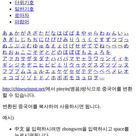
단위기호
일반기호
로마자
아랍어
あ
ぁ
か
が
さ
ざ
た
だ
な
は
ば
ぱ
ま
や
ゃ
ら
わ
ゎ
ん
い
ぃ
き
ぎ
し
じ
ち
ぢ
に
ひ
び
ぴ
み
り
う
ぅ
く
ぐ
す
ず
つ
づ
っ
ぬ
ふ
ぶ
ぷ
む
ゆ
ゅ
る
え
ぇ
け
げ
せ
ぜ
て
で
ね
へ
べ
ぺ
め
れ
お
ぉ
こ
ご
そ
ぞ
と
ど
の
ほ
ぼ
ぽ
も
よ
ょ
ろ
を
ア
ァ
カ
サ
ザ
タ
ダ
ナ
ハ
バ
パ
マ
ヤ
ャ
ラ
ワ
ヮ
ン
イ
ィ
キ
ギ
シ
ジ
チ
ヂ
ニ
ヒ
ビ
ピ
ミ
リ
ウ
ゥ
ク
グ
ス
ズ
ツ
ヅ
ッ
ヌ
フ
ブ
プ
ム
ユ
ュ
ル
エ
ェ
ケ
ゲ
セ
ゼ
テ
デ
ヘ
ベ
ペ
メ
レ
オ
ォ
コ
ゴ
ソ
ゾ
ト
ド
ノ
ホ
ボ
ポ
モ
ヨ
ョ
ロ
ヲ
―
http://chineseinput.net/
에서 pinyin(병음)방식으로 중국어를 변환
할 수 있습니다.
변환된 중국어를 복사하여 사용하시면 됩니다.
예시)
中文 을 입력하시려면
zhongwen
을 입력하시고 space를
누르시면됩니다.