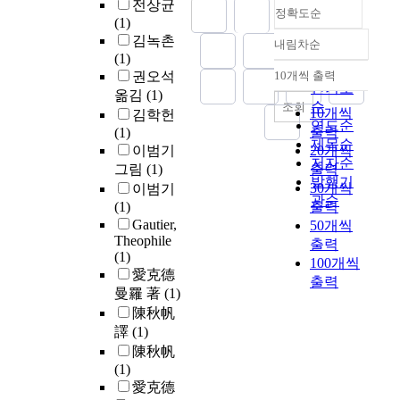
전상균
정확도순
(1)
김녹촌
내림차순
정확도
(1)
순
권오석
10개씩 출력
내림차순
인기도
옮김
(1)
순
조회
10개씩
김학헌
연도순
출력
(1)
제목순
이범기
20개씩
저자순
그림
(1)
출력
발행기
30개씩
이범기
관순
(1)
출력
Gautier,
50개씩
Theophile
출력
(1)
100개씩
愛克德
출력
曼羅 著
(1)
陳秋帆
譯
(1)
陳秋帆
(1)
愛克德