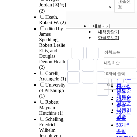
대출신
Jordan [감독]
청
(2)
Heath,
Robert W.
(2)
내보내기
edited by
내책장담기
James
한글로보기
Spedding,
Robert Leslie
Ellis, and
정확도순
Douglas
Denon Heath
내림차순
정확도
(2)
순
Corelli,
10개씩 출력
내림차순
인기도
Arcangelo
(1)
순
조회
University
10개씩
of Pittsburgh
연도순
출력
(1)
제목순
20개씩
Robert
저자순
출력
Maynard
발행기
30개씩
Hutchins
(1)
관순
출력
Schelling,
Friedrich
50개씩
Wilhelm
출력
Joseph von