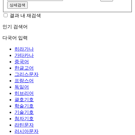
상세검색
결과 내 재검색
인기 검색어
다국어 입력
히라가나
가타카나
중국어
한글고어
그리스문자
프랑스어
독일어
히브리어
괄호기호
학술기호
기술기호
첨자기호
라틴문자
러시아문자