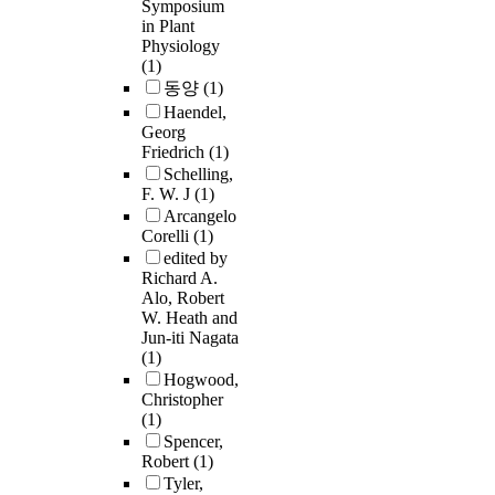
Symposium
in Plant
Physiology
(1)
동양
(1)
Haendel,
Georg
Friedrich
(1)
Schelling,
F. W. J
(1)
Arcangelo
Corelli
(1)
edited by
Richard A.
Alo, Robert
W. Heath and
Jun-iti Nagata
(1)
Hogwood,
Christopher
(1)
Spencer,
Robert
(1)
Tyler,