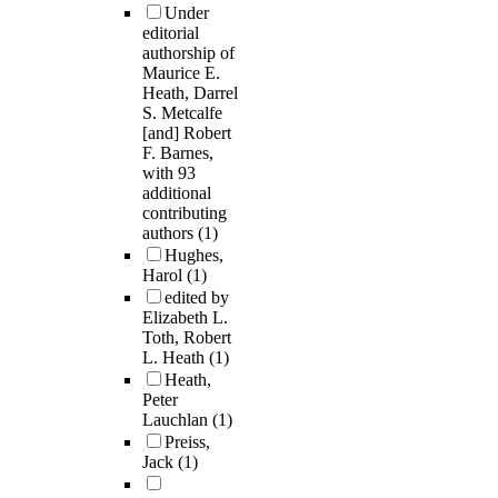
Under
editorial
authorship of
Maurice E.
Heath, Darrel
S. Metcalfe
[and] Robert
F. Barnes,
with 93
additional
contributing
authors
(1)
Hughes,
Harol
(1)
edited by
Elizabeth L.
Toth, Robert
L. Heath
(1)
Heath,
Peter
Lauchlan
(1)
Preiss,
Jack
(1)