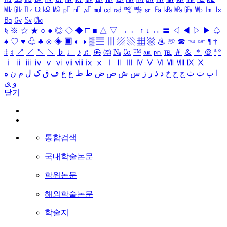
㎒
㎓
㎔
Ω
㏀
㏁
㎊
㎋
㎌
㏖
㏅
㎭
㎮
㎯
㏛
㎩
㎪
㎫
㎬
㏝
㏐
㏓
㏃
㏉
㏜
㏆
§
※
☆
★
○
●
◎
◇
◆
□
■
△
▽
→
←
↑
↓
↔
〓
◁
◀
▷
▶
♤
♠
♡
♥
♧
♣
⊙
◈
▣
◐
◑
▒
▤
▥
▨
▧
▦
▩
♨
☏
☎
☜
☞
¶
†
‡
↕
↗
↙
↖
↘
♭
♩
♪
♬
㉿
㈜
№
㏇
™
㏂
㏘
℡
＃
＆
＊
＠
ª
º
ⅰ
ⅱ
ⅲ
ⅳ
ⅴ
ⅵ
ⅶ
ⅷ
ⅸ
ⅹ
Ⅰ
Ⅱ
Ⅲ
Ⅳ
Ⅴ
Ⅵ
Ⅶ
Ⅷ
Ⅸ
Ⅹ
ا
ب
ت
ث
ج
ح
خ
د
ذ
ر
ز
س
ش
ص
ض
ط
ظ
ع
غ
ف
ق
ک
ل
م
ن
ه
و
ی
닫기
통합검색
국내학술논문
학위논문
해외학술논문
학술지