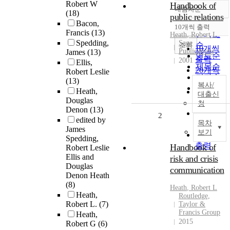
Robert W
Handbook of
내림차순
정확도
(18)
public relations
Bacon,
순
10개씩 출력
내림차순
Francis
(13)
인기도
Heath
,
Robert
L
Spedding,
Sage
순
조회
10개씩
Publications
James
(13)
연도순
출력
2001
Ellis,
제목순
20개씩
Robert Leslie
저자순
(13)
출력
복사/
발행기
Heath,
30개씩
대출신
관순
Douglas
출력
청
Denon
(13)
50개씩
2
edited by
목차
출력
James
보기
100개씩
Spedding,
출력
Handbook of
Robert Leslie
Ellis and
risk and crisis
Douglas
communication
Denon Heath
(8)
Heath
,
Robert
L
Heath,
Routledge,
Robert L.
(7)
Taylor &
Francis Group
Heath,
2015
Robert G
(6)