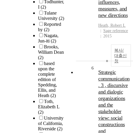
Todhunter,
influences,
I
(2)
measures, and
Tulane
new directions
University
(2)
Reported
Heath
,
Robert
L
by
(2)
Sage reference
Nagata,
2015
Jun-iti
(2)
Brooks,
복사/
William Dean
대출신
(2)
청
based
6
upon the
Strategic
complete
communication
edition of
Spedding,
. 3 , discursive
Ellis, and
and dialogic
Heath
(2)
organizations
Toth,
and the
Elizabeth L
stakeholder
(2)
view: social
University
of California,
constructions
Riverside
(2)
and