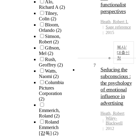
Alo,
functionalist
Richard A
(2)
perspectives
Tilney,
Colin
(2)
Heath
,
Robert
L
Bloom,
Sage reference
Orlando
(2)
2015
Simson,
Robert
(2)
복사/
Gibson,
대출신
Mel
(2)
청
Rush,
Geoffrey
(2)
7
Seducing the
Watts,
subconscious :
Naomi
(2)
Columbia
the psychology
Pictures
of emotional
Corporation
influence in
(2)
advertising
Emmerich,
Heath
,
Robert
Roland
(2)
Wiley-
Roland
Blackwell
Emmerich
2012
[감독]
(2)