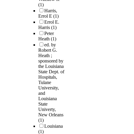
(1)
Harris,
Errol E
(1)
Errol E.
Harris
(1)
Peter
Heath
(1)
ed. by
Robert G.
Heath ;
sponsored by
the Louisiana
State Dept. of
Hospitals,
Tulane
University,
and
Louisiana
State
Univerty,
New Orleans
(1)
Louisiana
(1)