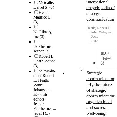
international
Metcalfe,
Darrel S.
(3)
encyclopedia of
Heath,
strategic
Maurice E.
communication
(3)
Heath
,
Robert
L
NetLibrary,
John Wiley &
Inc
(3)
Sons
2018
Falkheimer,
Jesper
(3)
복사/
Robert L.
대출신
Heath, editor
청
(3)
5
editors-in-
Strategic
chief Robert
communication
L. Heath,
. 4 , the future
Winni
Johansen ;
of strategic
associate
communication:
editors,
organizational
Jesper
and societal
Falkheimer ...
well-being,
[et al.]
(3)