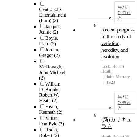
복사/
Centropolis
대출신
Entertainment
청
(Firm)
(2)
8
Jacques,
Recent progress
Jennie
(2)
in the study of
Boyle,
variation,
Liam
(2)
heredity, and
Jordan,
Gregor
(2)
evolution
McDonagh,
Lock,
Robert
Heath
John Michael
John Murrary
(2)
1920
William
D. Brooks,
Robert W.
복사/
Heath
(2)
대출신
Heath,
청
Kenneth
(2)
9
Millar,
(新)カリキュ
Dan Pyle
(2)
ラム
Rodat,
Robert
(2)
Heath
,
Robert
W