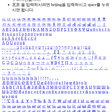
北京 을 입력하시려면
beijing
을 입력하시고 space를 누르
시면 됩니다.
ㅥ
ㅦ
ㅧ
ㅨ
ㅩ
ㅪ
ㅫ
ㅬ
ㅭ
ㅮ
ㅯ
ㅰ
ㅱ
ㅲ
ㅳ
ㅴ
ㅵ
ㅶ
ㅷ
ㅸ
ㅹ
ㅺ
ㅻ
ㅼ
ㅽ
ㅾ
ㅿ
ㆀ
ㆁ
ㆂ
ㆃ
ㆄ
ㆅ
ㆆ
ㆇ
ㆈ
ㆉ
ㆊ
ㆋ
ㆌ
ㆍ
ㆎ
Α
Β
Γ
Δ
Ε
Ζ
Η
Θ
Ι
Κ
Λ
Μ
Ν
Ξ
Ο
Π
Ρ
Σ
Τ
Υ
Φ
Χ
Ψ
Ω
α
β
γ
δ
ε
ζ
η
θ
ι
κ
λ
μ
ν
ξ
ο
π
ρ
σ
τ
υ
φ
χ
ψ
ω
á
à
Á
À
é
è
É
È
ç
Ç
ê
Ä
Ö
Ü
ä
ö
ü
ß
ְ
ֳ
ֲ
ֱ
ָ
ַ
ֵ
ֶ
ִ
ֹ
ּ
ֻ
ׂ
ׁ
ּ
ב
ה
נ
מ
צ
ת
ץ
ש
ד
ג
כ
ע
י
ח
ל
ך
ף
ק
ר
א
ט
ו
ן
ם
פ
‘
’
“
”
〔
〕
〈
〉
「
」
『
』
【
】
＂
（
）
［
］
｛
｝
±
×
÷
≠
≤
≥
∞
∴
♂
♀
∠
⊥
⌒
∂
∇
≡
≒
≪
≫
√
∽
∝
∵
∫
∬
∈
∋
⊆
⊇
⊂
⊃
∪
∩
∧
∨
￢
⇒
⇔
∀
∃
∮
∑
∏
＋
－
＜
＝
＞
、
。
·
‥
…
¨
〃
―
∥
＼
∼
´
～
ˇ
˘
˝
˚
˙
¸
˛
¡
¿
ː
！
＇
，
．
／
：
；
？
＾
＿
｀
｜
½
⅓
⅔
¼
¾
⅛
⅜
⅝
⅞
¹
²
³
⁴
ⁿ
₁
₂
₃
₄
Æ
Ð
Ħ
Ĳ
Ł
Ø
Œ
Þ
Ŧ
Ŋ
æ
đ
ð
ħ
ı
ĳ
ĸ
ŀ
ł
ø
œ
ß
þ
ŧ
ŋ
ŉ
А
Б
В
Г
Д
Е
Ё
Ж
З
И
Й
К
Л
М
Н
О
П
Р
С
Т
У
Ф
Х
Ц
Ч
Ш
Щ
Ъ
Ы
Ь
Э
Ю
Я
а
б
в
г
д
е
ё
ж
з
и
й
к
л
м
н
о
п
р
с
т
у
ф
х
ц
ч
ш
щ
ъ
ы
ь
э
ю
я
′
″
℃
Å
￠
￡
￥
¤
℉
‰
＄
％
Ｆ
￦
㎕
㎖
㎗
ℓ
㎘
㏄
㎣
㎤
㎥
㎦
㎙
㎚
㎛
㎜
㎝
㎞
㎟
㎠
㎡
㎢
㏊
㎍
㎎
㎏
㏏
㎈
㎉
㏈
㎧
㎨
㎰
㎱
㎲
㎳
㎴
㎵
㎶
㎷
㎸
㎹
㎀
㎁
㎂
㎃
㎄
㎺
㎻
㎽
㎾
㎿
㎐
㎑