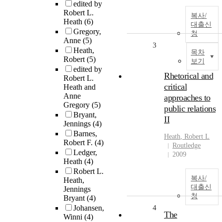
edited by
Robert L.
복사/
Heath
(6)
대출신
Gregory,
청
Anne
(5)
3
Heath,
목차
Robert
(5)
보기
edited by
Rhetorical and
Robert L.
critical
Heath and
Anne
approaches to
Gregory
(5)
public relations
Bryant,
II
Jennings
(4)
Barnes,
Heath
,
Robert
L
Robert F.
(4)
Routledge
Ledger,
2009
Heath
(4)
Robert L.
복사/
Heath,
대출신
Jennings
청
Bryant
(4)
Johansen,
4
The
Winni
(4)