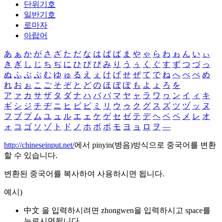
단위기호
일반기호
로마자
아랍어
あ
ぁ
か
が
さ
ざ
た
だ
な
は
ば
ぱ
ま
や
ゃ
ら
わ
ゎ
ん
い
ぃ
き
ぎ
し
じ
ち
ぢ
に
ひ
び
ぴ
み
り
う
ぅ
く
ぐ
す
ず
つ
づ
っ
ぬ
ふ
ぶ
ぷ
む
ゆ
ゅ
る
え
ぇ
け
げ
せ
ぜ
て
で
ね
へ
べ
ぺ
め
れ
お
ぉ
こ
ご
そ
ぞ
と
ど
の
ほ
ぼ
ぽ
も
よ
ょ
ろ
を
ア
ァ
カ
サ
ザ
タ
ダ
ナ
ハ
バ
パ
マ
ヤ
ャ
ラ
ワ
ヮ
ン
イ
ィ
キ
ギ
シ
ジ
チ
ヂ
ニ
ヒ
ビ
ピ
ミ
リ
ウ
ゥ
ク
グ
ス
ズ
ツ
ヅ
ッ
ヌ
フ
ブ
プ
ム
ユ
ュ
ル
エ
ェ
ケ
ゲ
セ
ゼ
テ
デ
ヘ
ベ
ペ
メ
レ
オ
ォ
コ
ゴ
ソ
ゾ
ト
ド
ノ
ホ
ボ
ポ
モ
ヨ
ョ
ロ
ヲ
―
http://chineseinput.net/
에서 pinyin(병음)방식으로 중국어를 변환
할 수 있습니다.
변환된 중국어를 복사하여 사용하시면 됩니다.
예시)
中文 을 입력하시려면
zhongwen
을 입력하시고 space를
누르시면됩니다.