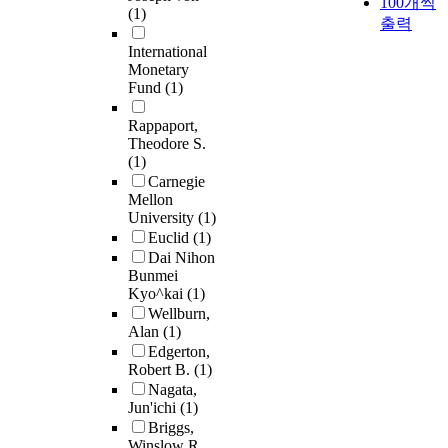
100개씩
(1)
출력
International
Monetary
Fund
(1)
Rappaport,
Theodore S.
(1)
Carnegie
Mellon
University
(1)
Euclid
(1)
Dai Nihon
Bunmei
Kyo^kai
(1)
Wellburn,
Alan
(1)
Edgerton,
Robert B.
(1)
Nagata,
Jun'ichi
(1)
Briggs,
Winslow R