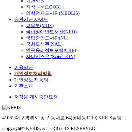
기관회원
지식나눔(LOOK)
의학전자도서관(MEDLIS)
유관기관 사이트
교육부(MOE)
국립장애인도서관(NLD)
국립중앙도서관(NL)
국회도서관(NAL)
연구윤리정보포털(CRE)
사이언스온 (ScienceON)
이용약관
개인정보처리방침
개인정보 재동의
기관소개
저작물 게시중단요청
41061 대구광역시 동구 동내로 64(동내동1119) KERIS빌딩
Copyright© KERIS. ALL RIGHTS RESERVED