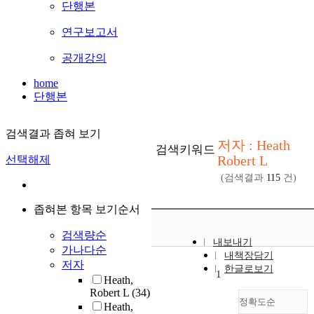
단행본
연구보고서
공개강의
home
단행본
검색결과 좁혀 보기
저자 : Heath
검색키워드
Robert L
선택해제
(검색결과
115
건)
좁혀본 항목 보기순서
검색량순
내보내기
가나다순
내책장담기
저자
한글로보기
1
Heath,
Robert L
(34)
정확도순
Heath,