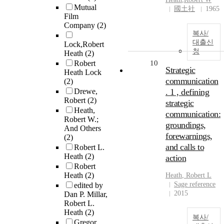
Mutual
國土社
1965
Film
Company
(2)
복사/
대출신
Lock,Robert
청
Heath
(2)
Robert
10
Strategic
Heath Lock
communication
(2)
Drewe,
. 1 , defining
Robert
(2)
strategic
Heath,
communication:
Robert W.;
groundings,
And Others
forewarnings,
(2)
and calls to
Robert L.
Heath
(2)
action
Robert
Heath
(2)
Heath
,
Robert
L
Sage reference
edited by
2015
Dan P. Millar,
Robert L.
Heath
(2)
복사/
Gregor