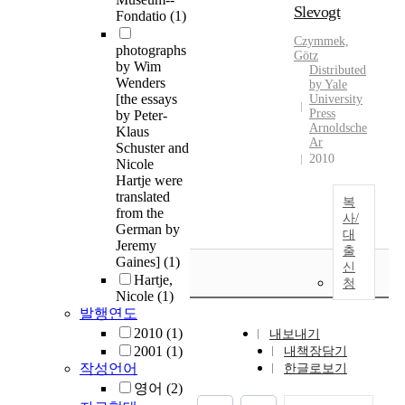
Slevogt
Fondatio
(1)
Czymmek,
photographs
Götz
by Wim
Distributed
Wenders
by Yale
[the essays
University
Press
by Peter-
Arnoldsche
Klaus
Ar
Schuster and
2010
Nicole
Hartje were
translated
복
from the
사/
German by
대
Jeremy
출
Gaines]
(1)
신
Hartje,
청
Nicole
(1)
발행연도
2010
(1)
내보내기
2001
(1)
내책장담기
작성언어
한글로보기
영어
(2)