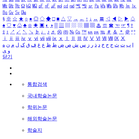
㎒
㎓
㎔
Ω
㏀
㏁
㎊
㎋
㎌
㏖
㏅
㎭
㎮
㎯
㏛
㎩
㎪
㎫
㎬
㏝
㏐
㏓
㏃
㏉
㏜
㏆
§
※
☆
★
○
●
◎
◇
◆
□
■
△
▽
→
←
↑
↓
↔
〓
◁
◀
▷
▶
♤
♠
♡
♥
♧
♣
⊙
◈
▣
◐
◑
▒
▤
▥
▨
▧
▦
▩
♨
☏
☎
☜
☞
¶
†
‡
↕
↗
↙
↖
↘
♭
♩
♪
♬
㉿
㈜
№
㏇
™
㏂
㏘
℡
＃
＆
＊
＠
ª
º
ⅰ
ⅱ
ⅲ
ⅳ
ⅴ
ⅵ
ⅶ
ⅷ
ⅸ
ⅹ
Ⅰ
Ⅱ
Ⅲ
Ⅳ
Ⅴ
Ⅵ
Ⅶ
Ⅷ
Ⅸ
Ⅹ
ا
ب
ت
ث
ج
ح
خ
د
ذ
ر
ز
س
ش
ص
ض
ط
ظ
ع
غ
ف
ق
ک
ل
م
ن
ه
و
ی
닫기
통합검색
국내학술논문
학위논문
해외학술논문
학술지