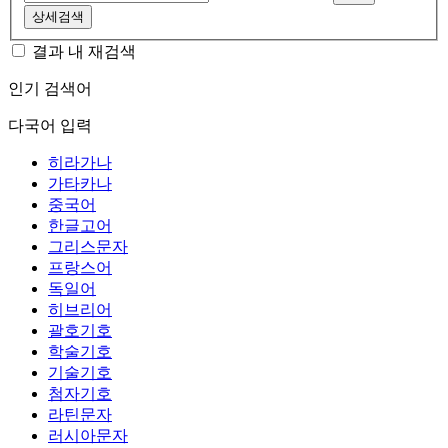
상세검색
결과 내 재검색
인기 검색어
다국어 입력
히라가나
가타카나
중국어
한글고어
그리스문자
프랑스어
독일어
히브리어
괄호기호
학술기호
기술기호
첨자기호
라틴문자
러시아문자