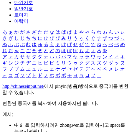
단위기호
일반기호
로마자
아랍어
あ
ぁ
か
が
さ
ざ
た
だ
な
は
ば
ぱ
ま
や
ゃ
ら
わ
ゎ
ん
い
ぃ
き
ぎ
し
じ
ち
ぢ
に
ひ
び
ぴ
み
り
う
ぅ
く
ぐ
す
ず
つ
づ
っ
ぬ
ふ
ぶ
ぷ
む
ゆ
ゅ
る
え
ぇ
け
げ
せ
ぜ
て
で
ね
へ
べ
ぺ
め
れ
お
ぉ
こ
ご
そ
ぞ
と
ど
の
ほ
ぼ
ぽ
も
よ
ょ
ろ
を
ア
ァ
カ
サ
ザ
タ
ダ
ナ
ハ
バ
パ
マ
ヤ
ャ
ラ
ワ
ヮ
ン
イ
ィ
キ
ギ
シ
ジ
チ
ヂ
ニ
ヒ
ビ
ピ
ミ
リ
ウ
ゥ
ク
グ
ス
ズ
ツ
ヅ
ッ
ヌ
フ
ブ
プ
ム
ユ
ュ
ル
エ
ェ
ケ
ゲ
セ
ゼ
テ
デ
ヘ
ベ
ペ
メ
レ
オ
ォ
コ
ゴ
ソ
ゾ
ト
ド
ノ
ホ
ボ
ポ
モ
ヨ
ョ
ロ
ヲ
―
http://chineseinput.net/
에서 pinyin(병음)방식으로 중국어를 변환
할 수 있습니다.
변환된 중국어를 복사하여 사용하시면 됩니다.
예시)
中文 을 입력하시려면
zhongwen
을 입력하시고 space를
누르시면됩니다.