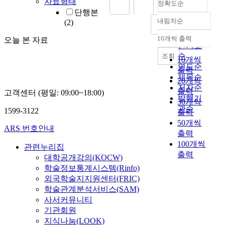
자료형태
정확도순
단행본
내림차순
(2)
정확도
순
10개씩 출력
오늘 본 자료
내림차순
인기도
순
조회
10개씩
연도순
출력
제목순
20개씩
저자순
출력
고객센터 (평일: 09:00~18:00)
발행기
30개씩
관순
1599-3122
출력
50개씩
ARS 번호안내
출력
100개씩
관련누리집
출력
대학공개강의(KOCW)
학술정보통계시스템(Rinfo)
외국학술지지원센터(FRIC)
학술관계분석서비스(SAM)
사서커뮤니티
기관회원
지식나눔(LOOK)