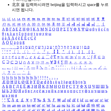
北京 을 입력하시려면
beijing
을 입력하시고 space를 누르
시면 됩니다.
ㅥ
ㅦ
ㅧ
ㅨ
ㅩ
ㅪ
ㅫ
ㅬ
ㅭ
ㅮ
ㅯ
ㅰ
ㅱ
ㅲ
ㅳ
ㅴ
ㅵ
ㅶ
ㅷ
ㅸ
ㅹ
ㅺ
ㅻ
ㅼ
ㅽ
ㅾ
ㅿ
ㆀ
ㆁ
ㆂ
ㆃ
ㆄ
ㆅ
ㆆ
ㆇ
ㆈ
ㆉ
ㆊ
ㆋ
ㆌ
ㆍ
ㆎ
Α
Β
Γ
Δ
Ε
Ζ
Η
Θ
Ι
Κ
Λ
Μ
Ν
Ξ
Ο
Π
Ρ
Σ
Τ
Υ
Φ
Χ
Ψ
Ω
α
β
γ
δ
ε
ζ
η
θ
ι
κ
λ
μ
ν
ξ
ο
π
ρ
σ
τ
υ
φ
χ
ψ
ω
á
à
Á
À
é
è
É
È
ç
Ç
ê
Ä
Ö
Ü
ä
ö
ü
ß
ְ
ֳ
ֲ
ֱ
ָ
ַ
ֵ
ֶ
ִ
ֹ
ּ
ֻ
ׂ
ׁ
ּ
ב
ה
נ
מ
צ
ת
ץ
ש
ד
ג
כ
ע
י
ח
ל
ך
ף
ק
ר
א
ט
ו
ן
ם
פ
‘
’
“
”
〔
〕
〈
〉
「
」
『
』
【
】
＂
（
）
［
］
｛
｝
±
×
÷
≠
≤
≥
∞
∴
♂
♀
∠
⊥
⌒
∂
∇
≡
≒
≪
≫
√
∽
∝
∵
∫
∬
∈
∋
⊆
⊇
⊂
⊃
∪
∩
∧
∨
￢
⇒
⇔
∀
∃
∮
∑
∏
＋
－
＜
＝
＞
、
。
·
‥
…
¨
〃
―
∥
＼
∼
´
～
ˇ
˘
˝
˚
˙
¸
˛
¡
¿
ː
！
＇
，
．
／
：
；
？
＾
＿
｀
｜
½
⅓
⅔
¼
¾
⅛
⅜
⅝
⅞
¹
²
³
⁴
ⁿ
₁
₂
₃
₄
Æ
Ð
Ħ
Ĳ
Ł
Ø
Œ
Þ
Ŧ
Ŋ
æ
đ
ð
ħ
ı
ĳ
ĸ
ŀ
ł
ø
œ
ß
þ
ŧ
ŋ
ŉ
А
Б
В
Г
Д
Е
Ё
Ж
З
И
Й
К
Л
М
Н
О
П
Р
С
Т
У
Ф
Х
Ц
Ч
Ш
Щ
Ъ
Ы
Ь
Э
Ю
Я
а
б
в
г
д
е
ё
ж
з
и
й
к
л
м
н
о
п
р
с
т
у
ф
х
ц
ч
ш
щ
ъ
ы
ь
э
ю
я
′
″
℃
Å
￠
￡
￥
¤
℉
‰
＄
％
Ｆ
￦
㎕
㎖
㎗
ℓ
㎘
㏄
㎣
㎤
㎥
㎦
㎙
㎚
㎛
㎜
㎝
㎞
㎟
㎠
㎡
㎢
㏊
㎍
㎎
㎏
㏏
㎈
㎉
㏈
㎧
㎨
㎰
㎱
㎲
㎳
㎴
㎵
㎶
㎷
㎸
㎹
㎀
㎁
㎂
㎃
㎄
㎺
㎻
㎽
㎾
㎿
㎐
㎑