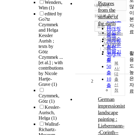
로
Wenders,
Pictures
내림차순
많
정확도
Wim
(1)
from the
이
edited by
순
10개씩 출력
surface of
내림차순
본
Go?tz
인기도
the earth
Czymmek
자
순
조회
10개씩
and Helga
료
연도순
Wenders, Wim
출력
Kessler
Schirmer
제목순
Aurish ;
20개씩
Art Books
저자순
texts by
출력
2001
Götz
발행기
활
30개씩
Czymmek ...
관순
용
출력
[et al.] ; with
복
도
50개씩
contributions
사/
높
출력
by Nicole
대
은
Hartje-
100개씩
출
2
Grave
(1)
자
신
출력
청
료
Czymmek,
German
Götz
(1)
impressionist
Kessler-
landscape
Aurisch,
Helga
(1)
painting :
Wallraf-
Liebermann-
Richartz-
-Corinth--
Museum--