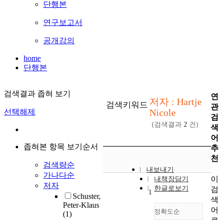
단행본
연구보고서
공개강의
home
단행본
검색결과 좁혀 보기
연
저자 : Hartje
검색키워드
관
Nicole
선택해제
검
(검색결과
2
건)
색
어
좁혀본 항목 보기순서
추
천
검색량순
내보내기
가나다순
이
내책장담기
저자
한글로보기
검
1
Schuster,
색
Peter-Klaus
어
정확도순
(1)