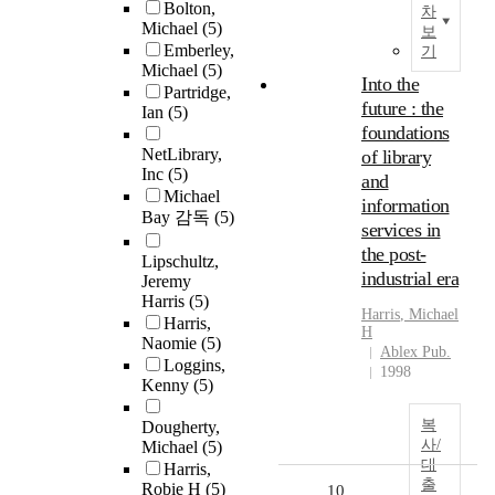
Bolton,
차
Michael
(5)
보
Emberley,
기
Michael
(5)
Into the
Partridge,
future : the
Ian
(5)
foundations
NetLibrary,
of library
Inc
(5)
and
Michael
information
Bay 감독
(5)
services in
the post-
Lipschultz,
industrial era
Jeremy
Harris
(5)
Harris
,
Michael
Harris,
H
Naomie
(5)
Ablex Pub.
Loggins,
1998
Kenny
(5)
복
Dougherty,
사/
Michael
(5)
대
Harris,
출
Robie H
(5)
10