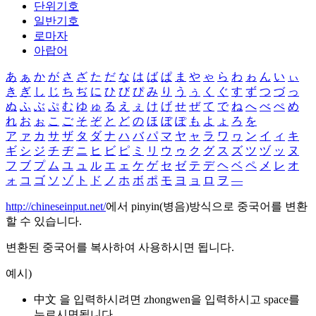
단위기호
일반기호
로마자
아랍어
あ
ぁ
か
が
さ
ざ
た
だ
な
は
ば
ぱ
ま
や
ゃ
ら
わ
ゎ
ん
い
ぃ
き
ぎ
し
じ
ち
ぢ
に
ひ
び
ぴ
み
り
う
ぅ
く
ぐ
す
ず
つ
づ
っ
ぬ
ふ
ぶ
ぷ
む
ゆ
ゅ
る
え
ぇ
け
げ
せ
ぜ
て
で
ね
へ
べ
ぺ
め
れ
お
ぉ
こ
ご
そ
ぞ
と
ど
の
ほ
ぼ
ぽ
も
よ
ょ
ろ
を
ア
ァ
カ
サ
ザ
タ
ダ
ナ
ハ
バ
パ
マ
ヤ
ャ
ラ
ワ
ヮ
ン
イ
ィ
キ
ギ
シ
ジ
チ
ヂ
ニ
ヒ
ビ
ピ
ミ
リ
ウ
ゥ
ク
グ
ス
ズ
ツ
ヅ
ッ
ヌ
フ
ブ
プ
ム
ユ
ュ
ル
エ
ェ
ケ
ゲ
セ
ゼ
テ
デ
ヘ
ベ
ペ
メ
レ
オ
ォ
コ
ゴ
ソ
ゾ
ト
ド
ノ
ホ
ボ
ポ
モ
ヨ
ョ
ロ
ヲ
―
http://chineseinput.net/
에서 pinyin(병음)방식으로 중국어를 변환
할 수 있습니다.
변환된 중국어를 복사하여 사용하시면 됩니다.
예시)
中文 을 입력하시려면
zhongwen
을 입력하시고 space를
누르시면됩니다.