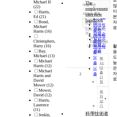
로
Michael H
The
내림차순
많
정확도
(22)
employment
이
Harris,
순
10개씩 출력
interview
내림차순
본
Ed
(21)
인기도
handbook
Bond,
자
순
조회
10개씩
Michael
료
연도순
Eder, Robert
출력
Harris
(16)
W.
제목순
20개씩
Sage
저자순
Christophers,
출력
Publications
발행기
Harry
(16)
활
1999
30개씩
관순
Bay,
용
출력
Michael
(13)
도
50개씩
복
Michael
높
출력
사/
Harris
(12)
은
대
100개씩
Michael
출
자
2
출력
Harris and
신
료
David
청
Mower
(12)
Mower,
목
David
(12)
차
Harris,
보
Laurence
기
(11)
科學技術者
Jenkin,