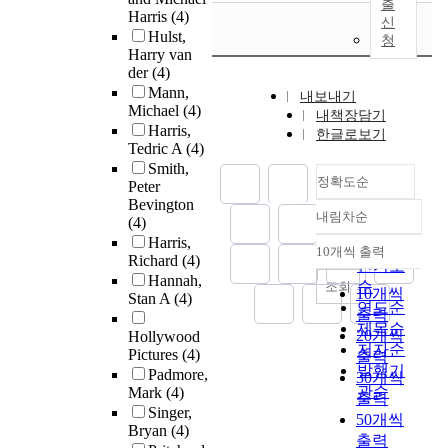
출
Harris
(4)
신
Hulst,
청
Harry van
der
(4)
Mann,
내보내기
Michael
(4)
내책장담기
Harris,
한글로보기
Tedric A
(4)
Smith,
정확도순
Peter
Bevington
내림차순
(4)
정확도
Harris,
순
10개씩 출력
내림차순
Richard
(4)
인기도
Hannah,
순
조회
10개씩
Stan A
(4)
연도순
출력
제목순
20개씩
Hollywood
저자순
Pictures
(4)
출력
발행기
Padmore,
30개씩
관순
Mark
(4)
출력
Singer,
50개씩
Bryan
(4)
출력