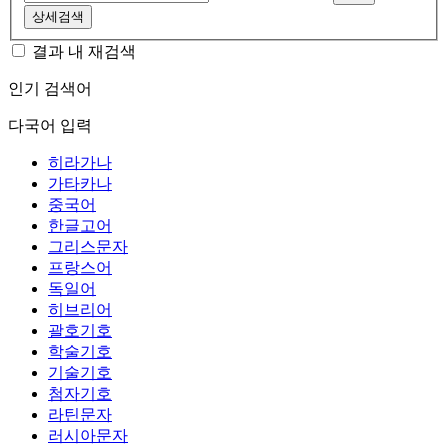
상세검색
결과 내 재검색
인기 검색어
다국어 입력
히라가나
가타카나
중국어
한글고어
그리스문자
프랑스어
독일어
히브리어
괄호기호
학술기호
기술기호
첨자기호
라틴문자
러시아문자