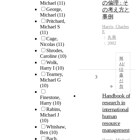
の倫理 : そ
Michael
(11)
George,
の考え方と
Michael
(11)
事例
Pritchard,
Michael S
Harris
, Charles
E
(11)
丸善
Cage,
2002
Nicolas
(11)
Shrodes,
Caroline
(10)
복
Wolk,
사/
Harry I
(10)
대
Tearney,
출
3
Michael G
신
(10)
청
Handbook of
Finestone,
research in
Harry
(10)
international
Rabins,
Michael J
human
(10)
resource
Whishaw,
management
Ben
(10)
Bach,