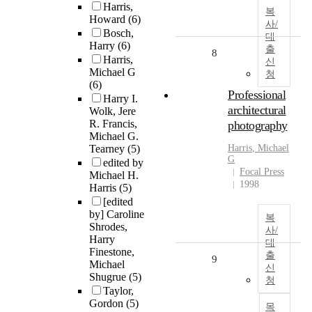
Harris,
복
Howard
(6)
사/
Bosch,
대
Harry
(6)
출
8
Harris,
신
Michael G
청
(6)
Professional
Harry I.
architectural
Wolk, Jere
R. Francis,
photography
Michael G.
Tearney
(5)
Harris
,
Michael
G
edited by
Focal Press
Michael H.
1998
Harris
(5)
[edited
by] Caroline
복
Shrodes,
사/
Harry
대
Finestone,
출
9
Michael
신
Shugrue
(5)
청
Taylor,
Gordon
(5)
목