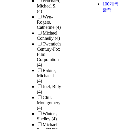
Pritchard,
100개씩
Michael S.
출력
(4)
Wyn-
Rogers,
Catherine
(4)
Michael
Connelly
(4)
Twentieth
Century-Fox
Film
Corporation
(4)
Rabins,
Michael J.
(4)
Joel, Billy
(4)
Clift,
Montgomery
(4)
Winters,
Shelley
(4)
Michael