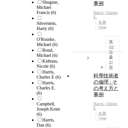
Shugrue,
事例
Michael
Francis
(6)
Harris
, Charles
E.
丸善
Silverstein,
2008
Harry
(6)
O'Rourke,
복
Michael
(6)
사/
Bond,
대
Michael
(6)
출
7
Kidman,
신
Nicole
(6)
청
Harris,
科學技術者
Charles E
(6)
の倫理 : そ
Harris,
Charles E.
の考え方と
(6)
事例
Campbell,
Harris
, Chlrles
E
Joseph Keim
丸善
(6)
1998
Harris,
Dan
(6)