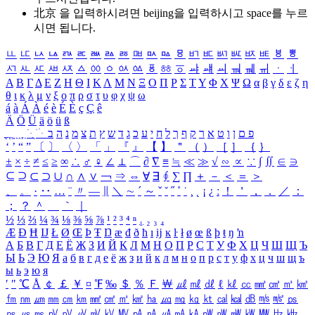
北京 을 입력하시려면
beijing
을 입력하시고 space를 누르
시면 됩니다.
ㅥ
ㅦ
ㅧ
ㅨ
ㅩ
ㅪ
ㅫ
ㅬ
ㅭ
ㅮ
ㅯ
ㅰ
ㅱ
ㅲ
ㅳ
ㅴ
ㅵ
ㅶ
ㅷ
ㅸ
ㅹ
ㅺ
ㅻ
ㅼ
ㅽ
ㅾ
ㅿ
ㆀ
ㆁ
ㆂ
ㆃ
ㆄ
ㆅ
ㆆ
ㆇ
ㆈ
ㆉ
ㆊ
ㆋ
ㆌ
ㆍ
ㆎ
Α
Β
Γ
Δ
Ε
Ζ
Η
Θ
Ι
Κ
Λ
Μ
Ν
Ξ
Ο
Π
Ρ
Σ
Τ
Υ
Φ
Χ
Ψ
Ω
α
β
γ
δ
ε
ζ
η
θ
ι
κ
λ
μ
ν
ξ
ο
π
ρ
σ
τ
υ
φ
χ
ψ
ω
á
à
Á
À
é
è
É
È
ç
Ç
ê
Ä
Ö
Ü
ä
ö
ü
ß
ְ
ֳ
ֲ
ֱ
ָ
ַ
ֵ
ֶ
ִ
ֹ
ּ
ֻ
ׂ
ׁ
ּ
ב
ה
נ
מ
צ
ת
ץ
ש
ד
ג
כ
ע
י
ח
ל
ך
ף
ק
ר
א
ט
ו
ן
ם
פ
‘
’
“
”
〔
〕
〈
〉
「
」
『
』
【
】
＂
（
）
［
］
｛
｝
±
×
÷
≠
≤
≥
∞
∴
♂
♀
∠
⊥
⌒
∂
∇
≡
≒
≪
≫
√
∽
∝
∵
∫
∬
∈
∋
⊆
⊇
⊂
⊃
∪
∩
∧
∨
￢
⇒
⇔
∀
∃
∮
∑
∏
＋
－
＜
＝
＞
、
。
·
‥
…
¨
〃
―
∥
＼
∼
´
～
ˇ
˘
˝
˚
˙
¸
˛
¡
¿
ː
！
＇
，
．
／
：
；
？
＾
＿
｀
｜
½
⅓
⅔
¼
¾
⅛
⅜
⅝
⅞
¹
²
³
⁴
ⁿ
₁
₂
₃
₄
Æ
Ð
Ħ
Ĳ
Ł
Ø
Œ
Þ
Ŧ
Ŋ
æ
đ
ð
ħ
ı
ĳ
ĸ
ŀ
ł
ø
œ
ß
þ
ŧ
ŋ
ŉ
А
Б
В
Г
Д
Е
Ё
Ж
З
И
Й
К
Л
М
Н
О
П
Р
С
Т
У
Ф
Х
Ц
Ч
Ш
Щ
Ъ
Ы
Ь
Э
Ю
Я
а
б
в
г
д
е
ё
ж
з
и
й
к
л
м
н
о
п
р
с
т
у
ф
х
ц
ч
ш
щ
ъ
ы
ь
э
ю
я
′
″
℃
Å
￠
￡
￥
¤
℉
‰
＄
％
Ｆ
￦
㎕
㎖
㎗
ℓ
㎘
㏄
㎣
㎤
㎥
㎦
㎙
㎚
㎛
㎜
㎝
㎞
㎟
㎠
㎡
㎢
㏊
㎍
㎎
㎏
㏏
㎈
㎉
㏈
㎧
㎨
㎰
㎱
㎲
㎳
㎴
㎵
㎶
㎷
㎸
㎹
㎀
㎁
㎂
㎃
㎄
㎺
㎻
㎽
㎾
㎿
㎐
㎑