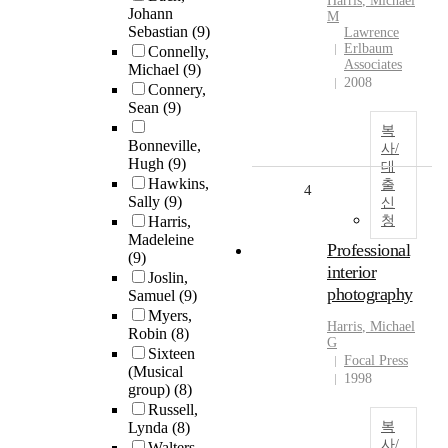
Harris
,
Michael
Johann
M
Sebastian
(9)
Lawrence
Erlbaum
Connelly,
Associates
Michael
(9)
2008
Connery,
Sean
(9)
복
Bonneville,
사/
Hugh
(9)
대
Hawkins,
출
4
Sally
(9)
신
Harris,
청
Madeleine
Professional
(9)
interior
Joslin,
photography
Samuel
(9)
Myers,
Harris
,
Michael
Robin
(8)
G
Sixteen
Focal Press
(Musical
1998
group)
(8)
Russell,
Lynda
(8)
복
사/
Walters,