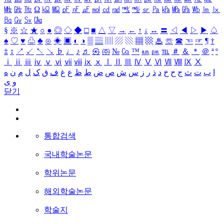
㎒
㎓
㎔
Ω
㏀
㏁
㎊
㎋
㎌
㏖
㏅
㎭
㎮
㎯
㏛
㎩
㎪
㎫
㎬
㏝
㏐
㏓
㏃
㏉
㏜
㏆
§
※
☆
★
○
●
◎
◇
◆
□
■
△
▽
→
←
↑
↓
↔
〓
◁
◀
▷
▶
♤
♠
♡
♥
♧
♣
⊙
◈
▣
◐
◑
▒
▤
▥
▨
▧
▦
▩
♨
☏
☎
☜
☞
¶
†
‡
↕
↗
↙
↖
↘
♭
♩
♪
♬
㉿
㈜
№
㏇
™
㏂
㏘
℡
＃
＆
＊
＠
ª
º
ⅰ
ⅱ
ⅲ
ⅳ
ⅴ
ⅵ
ⅶ
ⅷ
ⅸ
ⅹ
Ⅰ
Ⅱ
Ⅲ
Ⅳ
Ⅴ
Ⅵ
Ⅶ
Ⅷ
Ⅸ
Ⅹ
ا
ب
ت
ث
ج
ح
خ
د
ذ
ر
ز
س
ش
ص
ض
ط
ظ
ع
غ
ف
ق
ک
ل
م
ن
ه
و
ی
닫기
통합검색
국내학술논문
학위논문
해외학술논문
학술지