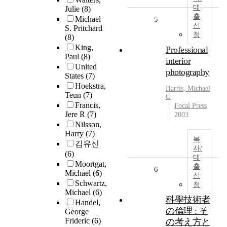
대
Julie
(8)
출
Michael
5
신
S. Pritchard
청
(8)
King,
Professional
Paul
(8)
interior
United
photography
States
(7)
Hoekstra,
Harris
,
Michael
Teun
(7)
G
Francis,
Focal Press
Jere R
(7)
2003
Nilsson,
Harry
(7)
복
김유신
사/
(6)
대
Moortgat,
출
6
Michael
(6)
신
Schwartz,
청
Michael
(6)
科學技術者
Handel,
の倫理 : そ
George
Frideric
(6)
の考え方と