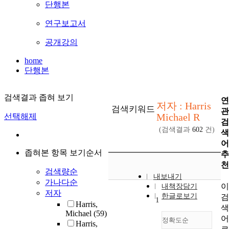
단행본
연구보고서
공개강의
home
단행본
검색결과 좁혀 보기
연
저자 : Harris
검색키워드
관
Michael R
선택해제
검
(검색결과
602
건)
색
어
좁혀본 항목 보기순서
추
천
검색량순
내보내기
가나다순
이
내책장담기
저자
한글로보기
검
1
Harris,
색
Michael
(59)
어
정확도순
Harris,