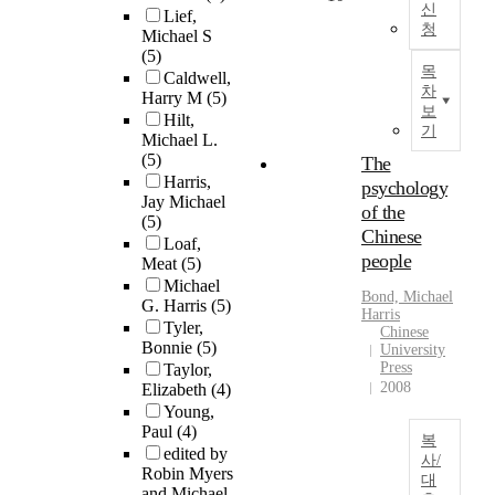
신
Lief,
청
Michael S
(5)
목
Caldwell,
차
Harry M
(5)
보
Hilt,
기
Michael L.
(5)
The
Harris,
psychology
Jay Michael
of the
(5)
Chinese
Loaf,
people
Meat
(5)
Michael
Bond,
Michael
G. Harris
(5)
Harris
Tyler,
Chinese
Bonnie
(5)
University
Press
Taylor,
2008
Elizabeth
(4)
Young,
Paul
(4)
복
edited by
사/
Robin Myers
대
and Michael