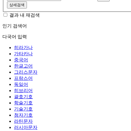
상세검색
결과 내 재검색
인기 검색어
다국어 입력
히라가나
가타카나
중국어
한글고어
그리스문자
프랑스어
독일어
히브리어
괄호기호
학술기호
기술기호
첨자기호
라틴문자
러시아문자