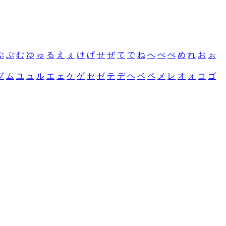
ぶ
ぷ
む
ゆ
ゅ
る
え
ぇ
け
げ
せ
ぜ
て
で
ね
へ
べ
ぺ
め
れ
お
ぉ
プ
ム
ユ
ュ
ル
エ
ェ
ケ
ゲ
セ
ゼ
テ
デ
ヘ
ベ
ペ
メ
レ
オ
ォ
コ
ゴ