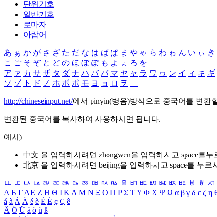
단위기호
일반기호
로마자
아랍어
あ
ぁ
か
が
さ
ざ
た
だ
な
は
ば
ぱ
ま
や
ゃ
ら
わ
ゎ
ん
い
ぃ
き
こ
ご
そ
ぞ
と
ど
の
ほ
ぼ
ぽ
も
よ
ょ
ろ
を
ア
ァ
カ
サ
ザ
タ
ダ
ナ
ハ
バ
パ
マ
ヤ
ャ
ラ
ワ
ヮ
ン
イ
ィ
キ
ギ
ソ
ゾ
ト
ド
ノ
ホ
ボ
ポ
モ
ヨ
ョ
ロ
ヲ
―
http://chineseinput.net/
에서 pinyin(병음)방식으로 중국어를 변환
변환된 중국어를 복사하여 사용하시면 됩니다.
예시)
中文 을 입력하시려면
zhongwen
을 입력하시고 space를
北京 을 입력하시려면
beijing
을 입력하시고 space를 누르
ㅥ
ㅦ
ㅧ
ㅨ
ㅩ
ㅪ
ㅫ
ㅬ
ㅭ
ㅮ
ㅯ
ㅰ
ㅱ
ㅲ
ㅳ
ㅴ
ㅵ
ㅶ
ㅷ
ㅸ
ㅹ
ㅺ
Α
Β
Γ
Δ
Ε
Ζ
Η
Θ
Ι
Κ
Λ
Μ
Ν
Ξ
Ο
Π
Ρ
Σ
Τ
Υ
Φ
Χ
Ψ
Ω
α
β
γ
δ
ε
ζ
η
á
à
Á
À
é
è
É
È
ç
Ç
ê
Ä
Ö
Ü
ä
ö
ü
ß