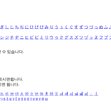
ぎ
し
じ
ち
ぢ
に
ひ
び
ぴ
み
り
う
ぅ
く
ぐ
す
ず
つ
づ
っ
ぬ
ふ
シ
ジ
チ
ヂ
ニ
ヒ
ビ
ピ
ミ
リ
ウ
ゥ
ク
グ
ス
ズ
ツ
ヅ
ッ
ヌ
フ
ブ
할 수 있습니다.
누르시면됩니다.
시면 됩니다.
ㅻ
ㅼ
ㅽ
ㅾ
ㅿ
ㆀ
ㆁ
ㆂ
ㆃ
ㆄ
ㆅ
ㆆ
ㆇ
ㆈ
ㆉ
ㆊ
ㆋ
ㆌ
ㆍ
ㆎ
θ
ι
κ
λ
μ
ν
ξ
ο
π
ρ
σ
τ
υ
φ
χ
ψ
ω