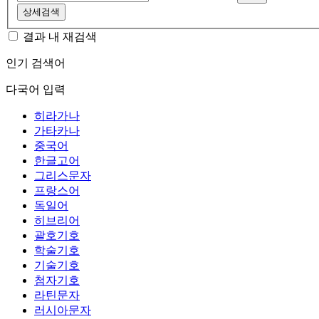
상세검색
결과 내 재검색
인기 검색어
다국어 입력
히라가나
가타카나
중국어
한글고어
그리스문자
프랑스어
독일어
히브리어
괄호기호
학술기호
기술기호
첨자기호
라틴문자
러시아문자