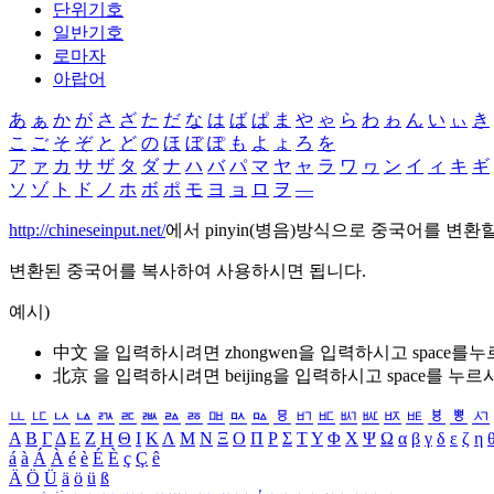
단위기호
일반기호
로마자
아랍어
あ
ぁ
か
が
さ
ざ
た
だ
な
は
ば
ぱ
ま
や
ゃ
ら
わ
ゎ
ん
い
ぃ
き
こ
ご
そ
ぞ
と
ど
の
ほ
ぼ
ぽ
も
よ
ょ
ろ
を
ア
ァ
カ
サ
ザ
タ
ダ
ナ
ハ
バ
パ
マ
ヤ
ャ
ラ
ワ
ヮ
ン
イ
ィ
キ
ギ
ソ
ゾ
ト
ド
ノ
ホ
ボ
ポ
モ
ヨ
ョ
ロ
ヲ
―
http://chineseinput.net/
에서 pinyin(병음)방식으로 중국어를 변환
변환된 중국어를 복사하여 사용하시면 됩니다.
예시)
中文 을 입력하시려면
zhongwen
을 입력하시고 space를
北京 을 입력하시려면
beijing
을 입력하시고 space를 누르
ㅥ
ㅦ
ㅧ
ㅨ
ㅩ
ㅪ
ㅫ
ㅬ
ㅭ
ㅮ
ㅯ
ㅰ
ㅱ
ㅲ
ㅳ
ㅴ
ㅵ
ㅶ
ㅷ
ㅸ
ㅹ
ㅺ
Α
Β
Γ
Δ
Ε
Ζ
Η
Θ
Ι
Κ
Λ
Μ
Ν
Ξ
Ο
Π
Ρ
Σ
Τ
Υ
Φ
Χ
Ψ
Ω
α
β
γ
δ
ε
ζ
η
á
à
Á
À
é
è
É
È
ç
Ç
ê
Ä
Ö
Ü
ä
ö
ü
ß