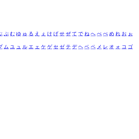
ぶ
ぷ
む
ゆ
ゅ
る
え
ぇ
け
げ
せ
ぜ
て
で
ね
へ
べ
ぺ
め
れ
お
ぉ
プ
ム
ユ
ュ
ル
エ
ェ
ケ
ゲ
セ
ゼ
テ
デ
ヘ
ベ
ペ
メ
レ
オ
ォ
コ
ゴ