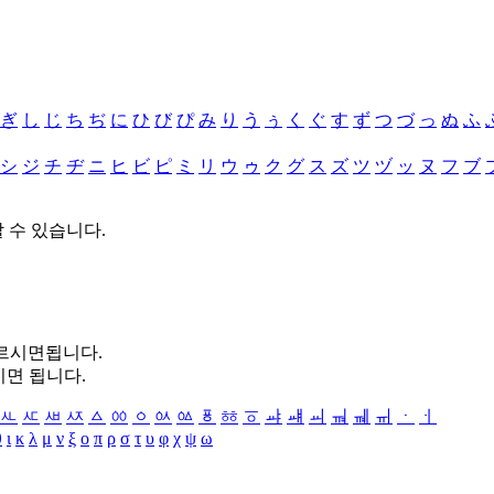
ぎ
し
じ
ち
ぢ
に
ひ
び
ぴ
み
り
う
ぅ
く
ぐ
す
ず
つ
づ
っ
ぬ
ふ
シ
ジ
チ
ヂ
ニ
ヒ
ビ
ピ
ミ
リ
ウ
ゥ
ク
グ
ス
ズ
ツ
ヅ
ッ
ヌ
フ
ブ
할 수 있습니다.
누르시면됩니다.
시면 됩니다.
ㅻ
ㅼ
ㅽ
ㅾ
ㅿ
ㆀ
ㆁ
ㆂ
ㆃ
ㆄ
ㆅ
ㆆ
ㆇ
ㆈ
ㆉ
ㆊ
ㆋ
ㆌ
ㆍ
ㆎ
θ
ι
κ
λ
μ
ν
ξ
ο
π
ρ
σ
τ
υ
φ
χ
ψ
ω