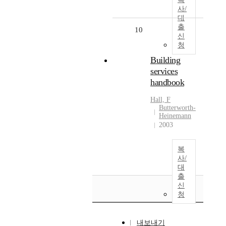
사/
대
출
10
신
청
Building
services
handbook
Hall, F
Butterworth-
Heinemann
2003
복
사/
대
출
신
청
내보내기