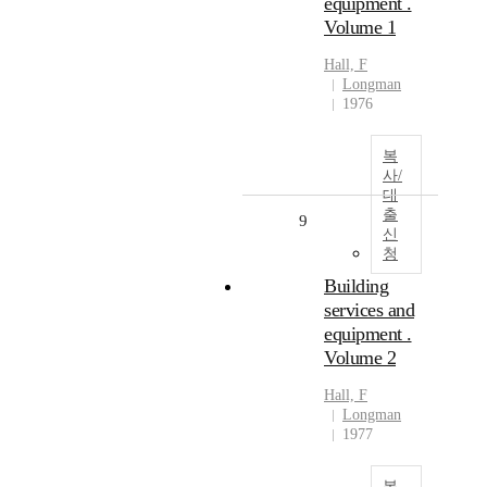
equipment .
Volume 1
Hall, F
Longman
1976
복
사/
대
출
9
신
청
Building
services and
equipment .
Volume 2
Hall, F
Longman
1977
복