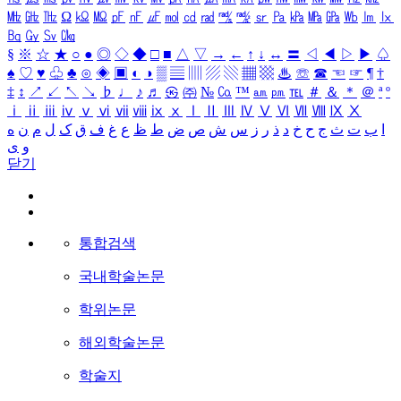
㎒
㎓
㎔
Ω
㏀
㏁
㎊
㎋
㎌
㏖
㏅
㎭
㎮
㎯
㏛
㎩
㎪
㎫
㎬
㏝
㏐
㏓
㏃
㏉
㏜
㏆
§
※
☆
★
○
●
◎
◇
◆
□
■
△
▽
→
←
↑
↓
↔
〓
◁
◀
▷
▶
♤
♠
♡
♥
♧
♣
⊙
◈
▣
◐
◑
▒
▤
▥
▨
▧
▦
▩
♨
☏
☎
☜
☞
¶
†
‡
↕
↗
↙
↖
↘
♭
♩
♪
♬
㉿
㈜
№
㏇
™
㏂
㏘
℡
＃
＆
＊
＠
ª
º
ⅰ
ⅱ
ⅲ
ⅳ
ⅴ
ⅵ
ⅶ
ⅷ
ⅸ
ⅹ
Ⅰ
Ⅱ
Ⅲ
Ⅳ
Ⅴ
Ⅵ
Ⅶ
Ⅷ
Ⅸ
Ⅹ
ا
ب
ت
ث
ج
ح
خ
د
ذ
ر
ز
س
ش
ص
ض
ط
ظ
ع
غ
ف
ق
ک
ل
م
ن
ه
و
ی
닫기
통합검색
국내학술논문
학위논문
해외학술논문
학술지