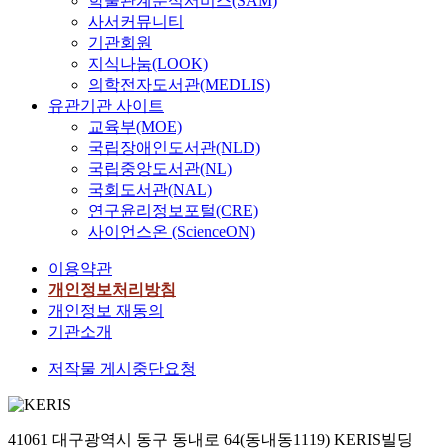
학술관계분석서비스(SAM)
사서커뮤니티
기관회원
지식나눔(LOOK)
의학전자도서관(MEDLIS)
유관기관 사이트
교육부(MOE)
국립장애인도서관(NLD)
국립중앙도서관(NL)
국회도서관(NAL)
연구윤리정보포털(CRE)
사이언스온 (ScienceON)
이용약관
개인정보처리방침
개인정보 재동의
기관소개
저작물 게시중단요청
41061 대구광역시 동구 동내로 64(동내동1119) KERIS빌딩