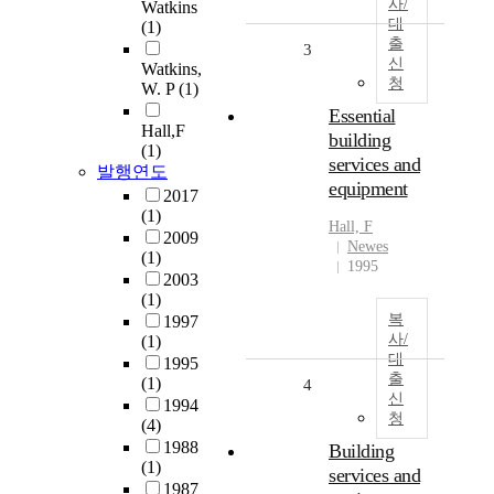
사/
Watkins
대
(1)
출
3
신
Watkins,
청
W. P
(1)
Essential
Hall,F
building
(1)
services and
발행연도
equipment
2017
(1)
Hall, F
2009
Newes
(1)
1995
2003
(1)
복
1997
사/
(1)
대
1995
출
(1)
4
신
1994
청
(4)
1988
Building
(1)
services and
1987