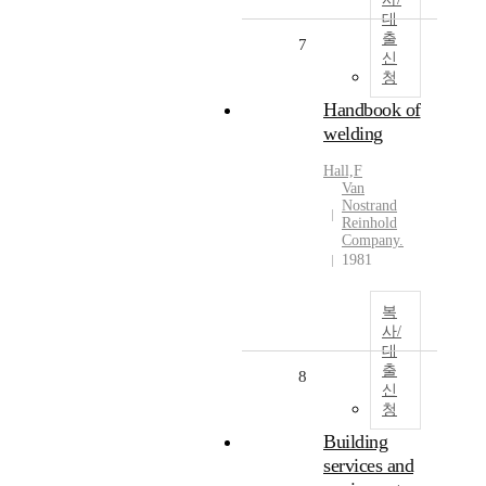
대
출
7
신
청
Handbook of
welding
Hall,F
Van
Nostrand
Reinhold
Company.
1981
복
사/
대
출
8
신
청
Building
services and