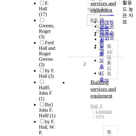
정확도
활용
services and
F.
순
Hall
도 높
10개씩 출력
equipment
내림차순
인기도
(17)
은 자
순
조회
Hall, F
료
10개씩
Greeno,
[s.n.]
연도순
출력
Roger
1987
제목순
20개씩
(3)
저자순
출력
Fred
발행기
복
30개씩
Hall and
관순
사/
Roger
출력
대
Greeno
50개씩
출
2
(3)
출력
신
by F.
100개씩
청
Hall
(3)
출력
Building
Halff,
services and
John F
equipment
(1)
[by]
Hall, F
John F.
Longman
Hallf
(1)
1976
by F.
Hall, W.
복
P.