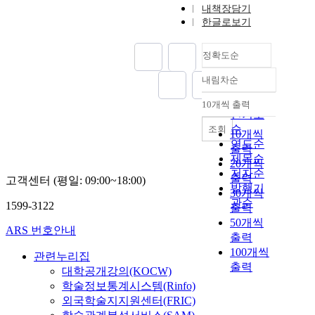
내책장담기
한글로보기
정확도순
내림차순
정확도
순
10개씩 출력
내림차순
인기도
순
조회
10개씩
연도순
출력
제목순
20개씩
저자순
출력
고객센터 (평일: 09:00~18:00)
발행기
30개씩
관순
1599-3122
출력
50개씩
ARS 번호안내
출력
100개씩
관련누리집
출력
대학공개강의(KOCW)
학술정보통계시스템(Rinfo)
외국학술지지원센터(FRIC)