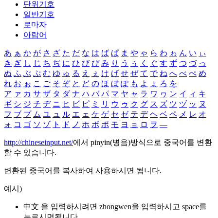
단위기호
일반기호
로마자
아랍어
あ
ぁ
か
が
さ
ざ
た
だ
な
は
ば
ぱ
ま
や
ゃ
ら
わ
ゎ
ん
い
ぃ
き
ぎ
し
じ
ち
ぢ
に
ひ
び
ぴ
み
り
う
ぅ
く
ぐ
す
ず
つ
づ
っ
ぬ
ふ
ぶ
ぷ
む
ゆ
ゅ
る
え
ぇ
け
げ
せ
ぜ
て
で
ね
へ
べ
ぺ
め
れ
お
ぉ
こ
ご
そ
ぞ
と
ど
の
ほ
ぼ
ぽ
も
よ
ょ
ろ
を
ア
ァ
カ
サ
ザ
タ
ダ
ナ
ハ
バ
パ
マ
ヤ
ャ
ラ
ワ
ヮ
ン
イ
ィ
キ
ギ
シ
ジ
チ
ヂ
ニ
ヒ
ビ
ピ
ミ
リ
ウ
ゥ
ク
グ
ス
ズ
ツ
ヅ
ッ
ヌ
フ
ブ
プ
ム
ユ
ュ
ル
エ
ェ
ケ
ゲ
セ
ゼ
テ
デ
ヘ
ベ
ペ
メ
レ
オ
ォ
コ
ゴ
ソ
ゾ
ト
ド
ノ
ホ
ボ
ポ
モ
ヨ
ョ
ロ
ヲ
―
http://chineseinput.net/
에서 pinyin(병음)방식으로 중국어를 변환
할 수 있습니다.
변환된 중국어를 복사하여 사용하시면 됩니다.
예시)
中文 을 입력하시려면
zhongwen
을 입력하시고 space를
누르시면됩니다.