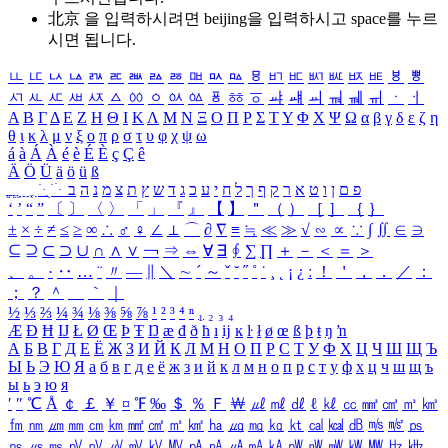
北京 을 입력하시려면
beijing
을 입력하시고 space를 누르
시면 됩니다.
ㅥ
ㅦ
ㅧ
ㅨ
ㅩ
ㅪ
ㅫ
ㅬ
ㅭ
ㅮ
ㅯ
ㅰ
ㅱ
ㅲ
ㅳ
ㅴ
ㅵ
ㅶ
ㅷ
ㅸ
ㅹ
ㅺ
ㅻ
ㅼ
ㅽ
ㅾ
ㅿ
ㆀ
ㆁ
ㆂ
ㆃ
ㆄ
ㆅ
ㆆ
ㆇ
ㆈ
ㆉ
ㆊ
ㆋ
ㆌ
ㆍ
ㆎ
Α
Β
Γ
Δ
Ε
Ζ
Η
Θ
Ι
Κ
Λ
Μ
Ν
Ξ
Ο
Π
Ρ
Σ
Τ
Υ
Φ
Χ
Ψ
Ω
α
β
γ
δ
ε
ζ
η
θ
ι
κ
λ
μ
ν
ξ
ο
π
ρ
σ
τ
υ
φ
χ
ψ
ω
á
à
Á
À
é
è
É
È
ç
Ç
ê
Ä
Ö
Ü
ä
ö
ü
ß
ְ
ֳ
ֲ
ֱ
ָ
ַ
ֵ
ֶ
ִ
ֹ
ּ
ֻ
ׂ
ׁ
ּ
ב
ה
נ
מ
צ
ת
ץ
ש
ד
ג
כ
ע
י
ח
ל
ך
ף
ק
ר
א
ט
ו
ן
ם
פ
‘
’
“
”
〔
〕
〈
〉
「
」
『
』
【
】
＂
（
）
［
］
｛
｝
±
×
÷
≠
≤
≥
∞
∴
♂
♀
∠
⊥
⌒
∂
∇
≡
≒
≪
≫
√
∽
∝
∵
∫
∬
∈
∋
⊆
⊇
⊂
⊃
∪
∩
∧
∨
￢
⇒
⇔
∀
∃
∮
∑
∏
＋
－
＜
＝
＞
、
。
·
‥
…
¨
〃
―
∥
＼
∼
´
～
ˇ
˘
˝
˚
˙
¸
˛
¡
¿
ː
！
＇
，
．
／
：
；
？
＾
＿
｀
｜
½
⅓
⅔
¼
¾
⅛
⅜
⅝
⅞
¹
²
³
⁴
ⁿ
₁
₂
₃
₄
Æ
Ð
Ħ
Ĳ
Ł
Ø
Œ
Þ
Ŧ
Ŋ
æ
đ
ð
ħ
ı
ĳ
ĸ
ŀ
ł
ø
œ
ß
þ
ŧ
ŋ
ŉ
А
Б
В
Г
Д
Е
Ё
Ж
З
И
Й
К
Л
М
Н
О
П
Р
С
Т
У
Ф
Х
Ц
Ч
Ш
Щ
Ъ
Ы
Ь
Э
Ю
Я
а
б
в
г
д
е
ё
ж
з
и
й
к
л
м
н
о
п
р
с
т
у
ф
х
ц
ч
ш
щ
ъ
ы
ь
э
ю
я
′
″
℃
Å
￠
￡
￥
¤
℉
‰
＄
％
Ｆ
￦
㎕
㎖
㎗
ℓ
㎘
㏄
㎣
㎤
㎥
㎦
㎙
㎚
㎛
㎜
㎝
㎞
㎟
㎠
㎡
㎢
㏊
㎍
㎎
㎏
㏏
㎈
㎉
㏈
㎧
㎨
㎰
㎱
㎲
㎳
㎴
㎵
㎶
㎷
㎸
㎹
㎀
㎁
㎂
㎃
㎄
㎺
㎻
㎽
㎾
㎿
㎐
㎑