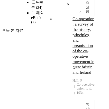
단행
출
6
본
(24)
신
청
해외
eBook
Co-operation
(2)
: a survey of
the history,
오늘 본 자료
principles,
and
organisation
of the co-
operative
movement in
great britain
and Ireland
Hall, F
Co-operative
union, Ltd.
1934
복
사/