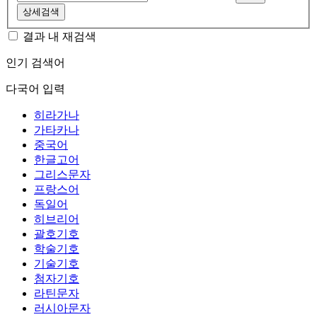
상세검색
결과 내 재검색
인기 검색어
다국어 입력
히라가나
가타카나
중국어
한글고어
그리스문자
프랑스어
독일어
히브리어
괄호기호
학술기호
기술기호
첨자기호
라틴문자
러시아문자