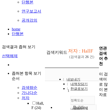
단행본
연구보고서
공개강의
home
단행본
검색결과 좁혀 보기
연관
저자 : HallF
검색키워드
검색
선택해제
(검색결과
26
건)
어 추
천
좁혀본 항목 보기
이 검
순서
색어
내보내기
로 많
내책장담기
검색량순
한글로보기
이 본
1
가나다순
자료
저자
정확도순
Hall,
Building
F
(24)
내림차순