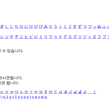
ぎ
し
じ
ち
ぢ
に
ひ
び
ぴ
み
り
う
ぅ
く
ぐ
す
ず
つ
づ
っ
ぬ
ふ
シ
ジ
チ
ヂ
ニ
ヒ
ビ
ピ
ミ
リ
ウ
ゥ
ク
グ
ス
ズ
ツ
ヅ
ッ
ヌ
フ
ブ
할 수 있습니다.
누르시면됩니다.
시면 됩니다.
ㅻ
ㅼ
ㅽ
ㅾ
ㅿ
ㆀ
ㆁ
ㆂ
ㆃ
ㆄ
ㆅ
ㆆ
ㆇ
ㆈ
ㆉ
ㆊ
ㆋ
ㆌ
ㆍ
ㆎ
θ
ι
κ
λ
μ
ν
ξ
ο
π
ρ
σ
τ
υ
φ
χ
ψ
ω