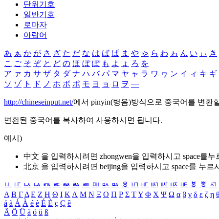
단위기호
일반기호
로마자
아랍어
あ
ぁ
か
が
さ
ざ
た
だ
な
は
ば
ぱ
ま
や
ゃ
ら
わ
ゎ
ん
い
ぃ
き
こ
ご
そ
ぞ
と
ど
の
ほ
ぼ
ぽ
も
よ
ょ
ろ
を
ア
ァ
カ
サ
ザ
タ
ダ
ナ
ハ
バ
パ
マ
ヤ
ャ
ラ
ワ
ヮ
ン
イ
ィ
キ
ギ
ソ
ゾ
ト
ド
ノ
ホ
ボ
ポ
モ
ヨ
ョ
ロ
ヲ
―
http://chineseinput.net/
에서 pinyin(병음)방식으로 중국어를 변환
변환된 중국어를 복사하여 사용하시면 됩니다.
예시)
中文 을 입력하시려면
zhongwen
을 입력하시고 space를
北京 을 입력하시려면
beijing
을 입력하시고 space를 누르
ㅥ
ㅦ
ㅧ
ㅨ
ㅩ
ㅪ
ㅫ
ㅬ
ㅭ
ㅮ
ㅯ
ㅰ
ㅱ
ㅲ
ㅳ
ㅴ
ㅵ
ㅶ
ㅷ
ㅸ
ㅹ
ㅺ
Α
Β
Γ
Δ
Ε
Ζ
Η
Θ
Ι
Κ
Λ
Μ
Ν
Ξ
Ο
Π
Ρ
Σ
Τ
Υ
Φ
Χ
Ψ
Ω
α
β
γ
δ
ε
ζ
η
á
à
Á
À
é
è
É
È
ç
Ç
ê
Ä
Ö
Ü
ä
ö
ü
ß