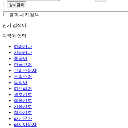
상세검색
결과 내 재검색
인기 검색어
다국어 입력
히라가나
가타카나
중국어
한글고어
그리스문자
프랑스어
독일어
히브리어
괄호기호
학술기호
기술기호
첨자기호
라틴문자
러시아문자