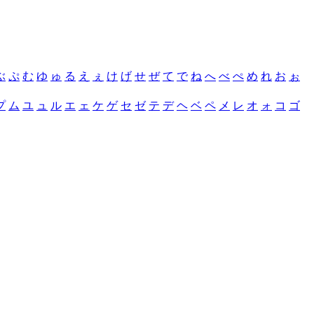
ぶ
ぷ
む
ゆ
ゅ
る
え
ぇ
け
げ
せ
ぜ
て
で
ね
へ
べ
ぺ
め
れ
お
ぉ
プ
ム
ユ
ュ
ル
エ
ェ
ケ
ゲ
セ
ゼ
テ
デ
ヘ
ベ
ペ
メ
レ
オ
ォ
コ
ゴ