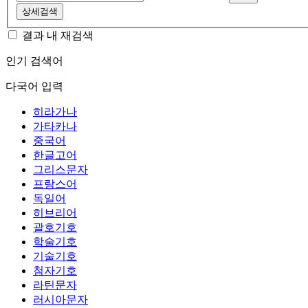
상세검색
결과 내 재검색
인기 검색어
다국어 입력
히라가나
가타카나
중국어
한글고어
그리스문자
프랑스어
독일어
히브리어
괄호기호
학술기호
기술기호
첨자기호
라틴문자
러시아문자