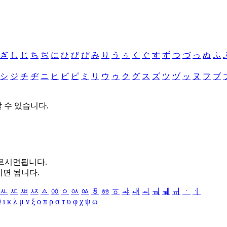
ぎ
し
じ
ち
ぢ
に
ひ
び
ぴ
み
り
う
ぅ
く
ぐ
す
ず
つ
づ
っ
ぬ
ふ
シ
ジ
チ
ヂ
ニ
ヒ
ビ
ピ
ミ
リ
ウ
ゥ
ク
グ
ス
ズ
ツ
ヅ
ッ
ヌ
フ
ブ
할 수 있습니다.
누르시면됩니다.
시면 됩니다.
ㅻ
ㅼ
ㅽ
ㅾ
ㅿ
ㆀ
ㆁ
ㆂ
ㆃ
ㆄ
ㆅ
ㆆ
ㆇ
ㆈ
ㆉ
ㆊ
ㆋ
ㆌ
ㆍ
ㆎ
θ
ι
κ
λ
μ
ν
ξ
ο
π
ρ
σ
τ
υ
φ
χ
ψ
ω