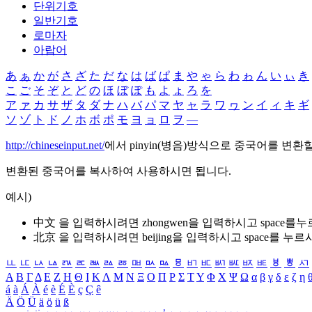
단위기호
일반기호
로마자
아랍어
あ
ぁ
か
が
さ
ざ
た
だ
な
は
ば
ぱ
ま
や
ゃ
ら
わ
ゎ
ん
い
ぃ
き
こ
ご
そ
ぞ
と
ど
の
ほ
ぼ
ぽ
も
よ
ょ
ろ
を
ア
ァ
カ
サ
ザ
タ
ダ
ナ
ハ
バ
パ
マ
ヤ
ャ
ラ
ワ
ヮ
ン
イ
ィ
キ
ギ
ソ
ゾ
ト
ド
ノ
ホ
ボ
ポ
モ
ヨ
ョ
ロ
ヲ
―
http://chineseinput.net/
에서 pinyin(병음)방식으로 중국어를 변환
변환된 중국어를 복사하여 사용하시면 됩니다.
예시)
中文 을 입력하시려면
zhongwen
을 입력하시고 space를
北京 을 입력하시려면
beijing
을 입력하시고 space를 누르
ㅥ
ㅦ
ㅧ
ㅨ
ㅩ
ㅪ
ㅫ
ㅬ
ㅭ
ㅮ
ㅯ
ㅰ
ㅱ
ㅲ
ㅳ
ㅴ
ㅵ
ㅶ
ㅷ
ㅸ
ㅹ
ㅺ
Α
Β
Γ
Δ
Ε
Ζ
Η
Θ
Ι
Κ
Λ
Μ
Ν
Ξ
Ο
Π
Ρ
Σ
Τ
Υ
Φ
Χ
Ψ
Ω
α
β
γ
δ
ε
ζ
η
á
à
Á
À
é
è
É
È
ç
Ç
ê
Ä
Ö
Ü
ä
ö
ü
ß