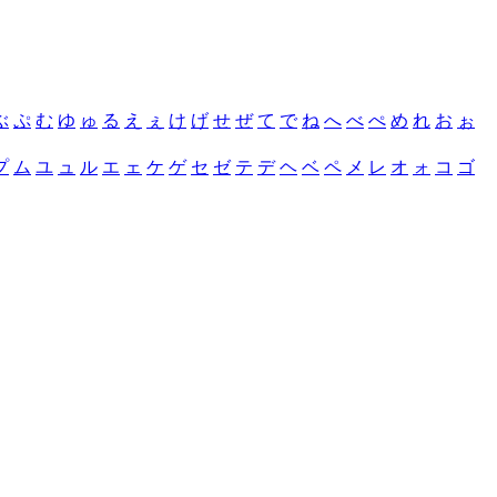
ぶ
ぷ
む
ゆ
ゅ
る
え
ぇ
け
げ
せ
ぜ
て
で
ね
へ
べ
ぺ
め
れ
お
ぉ
プ
ム
ユ
ュ
ル
エ
ェ
ケ
ゲ
セ
ゼ
テ
デ
ヘ
ベ
ペ
メ
レ
オ
ォ
コ
ゴ