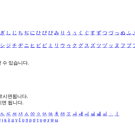
ぎ
し
じ
ち
ぢ
に
ひ
び
ぴ
み
り
う
ぅ
く
ぐ
す
ず
つ
づ
っ
ぬ
ふ
シ
ジ
チ
ヂ
ニ
ヒ
ビ
ピ
ミ
リ
ウ
ゥ
ク
グ
ス
ズ
ツ
ヅ
ッ
ヌ
フ
ブ
할 수 있습니다.
누르시면됩니다.
시면 됩니다.
ㅻ
ㅼ
ㅽ
ㅾ
ㅿ
ㆀ
ㆁ
ㆂ
ㆃ
ㆄ
ㆅ
ㆆ
ㆇ
ㆈ
ㆉ
ㆊ
ㆋ
ㆌ
ㆍ
ㆎ
θ
ι
κ
λ
μ
ν
ξ
ο
π
ρ
σ
τ
υ
φ
χ
ψ
ω