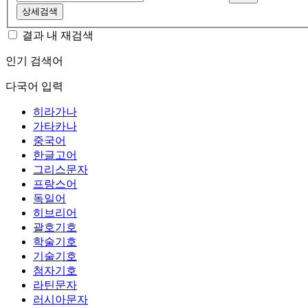
상세검색
결과 내 재검색
인기 검색어
다국어 입력
히라가나
가타카나
중국어
한글고어
그리스문자
프랑스어
독일어
히브리어
괄호기호
학술기호
기술기호
첨자기호
라틴문자
러시아문자