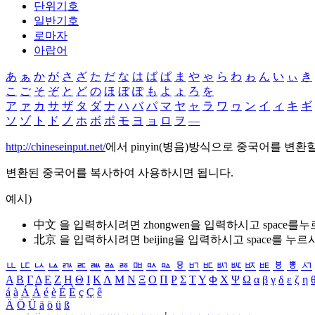
단위기호
일반기호
로마자
아랍어
あ
ぁ
か
が
さ
ざ
た
だ
な
は
ば
ぱ
ま
や
ゃ
ら
わ
ゎ
ん
い
ぃ
き
こ
ご
そ
ぞ
と
ど
の
ほ
ぼ
ぽ
も
よ
ょ
ろ
を
ア
ァ
カ
サ
ザ
タ
ダ
ナ
ハ
バ
パ
マ
ヤ
ャ
ラ
ワ
ヮ
ン
イ
ィ
キ
ギ
ソ
ゾ
ト
ド
ノ
ホ
ボ
ポ
モ
ヨ
ョ
ロ
ヲ
―
http://chineseinput.net/
에서 pinyin(병음)방식으로 중국어를 변환
변환된 중국어를 복사하여 사용하시면 됩니다.
예시)
中文 을 입력하시려면
zhongwen
을 입력하시고 space를
北京 을 입력하시려면
beijing
을 입력하시고 space를 누르
ㅥ
ㅦ
ㅧ
ㅨ
ㅩ
ㅪ
ㅫ
ㅬ
ㅭ
ㅮ
ㅯ
ㅰ
ㅱ
ㅲ
ㅳ
ㅴ
ㅵ
ㅶ
ㅷ
ㅸ
ㅹ
ㅺ
Α
Β
Γ
Δ
Ε
Ζ
Η
Θ
Ι
Κ
Λ
Μ
Ν
Ξ
Ο
Π
Ρ
Σ
Τ
Υ
Φ
Χ
Ψ
Ω
α
β
γ
δ
ε
ζ
η
á
à
Á
À
é
è
É
È
ç
Ç
ê
Ä
Ö
Ü
ä
ö
ü
ß