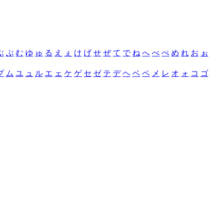
ぶ
ぷ
む
ゆ
ゅ
る
え
ぇ
け
げ
せ
ぜ
て
で
ね
へ
べ
ぺ
め
れ
お
ぉ
プ
ム
ユ
ュ
ル
エ
ェ
ケ
ゲ
セ
ゼ
テ
デ
ヘ
ベ
ペ
メ
レ
オ
ォ
コ
ゴ