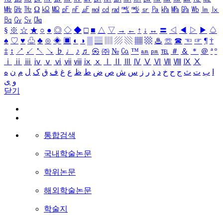
㎒
㎓
㎔
Ω
㏀
㏁
㎊
㎋
㎌
㏖
㏅
㎭
㎮
㎯
㏛
㎩
㎪
㎫
㎬
㏝
㏐
㏓
㏃
㏉
㏜
㏆
§
※
☆
★
○
●
◎
◇
◆
□
■
△
▽
→
←
↑
↓
↔
〓
◁
◀
▷
▶
♤
♠
♡
♥
♧
♣
⊙
◈
▣
◐
◑
▒
▤
▥
▨
▧
▦
▩
♨
☏
☎
☜
☞
¶
†
‡
↕
↗
↙
↖
↘
♭
♩
♪
♬
㉿
㈜
№
㏇
™
㏂
㏘
℡
＃
＆
＊
＠
ª
º
ⅰ
ⅱ
ⅲ
ⅳ
ⅴ
ⅵ
ⅶ
ⅷ
ⅸ
ⅹ
Ⅰ
Ⅱ
Ⅲ
Ⅳ
Ⅴ
Ⅵ
Ⅶ
Ⅷ
Ⅸ
Ⅹ
ا
ب
ت
ث
ج
ح
خ
د
ذ
ر
ز
س
ش
ص
ض
ط
ظ
ع
غ
ف
ق
ک
ل
م
ن
ه
و
ی
닫기
통합검색
국내학술논문
학위논문
해외학술논문
학술지