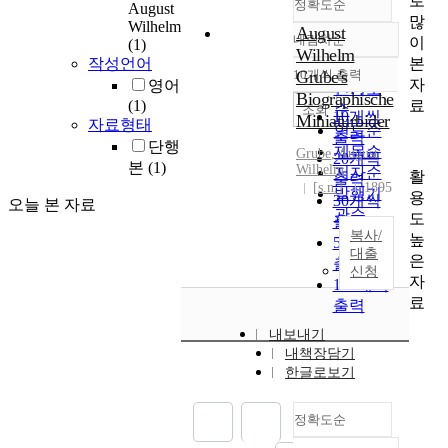
로
정확도순
August
많
Wilhelm
August
내림차순
이
(1)
정확도
Wilhelm
본
작성언어
순
10개씩 출력
Grube's
내림차순
자
영어
인기도
Biographische
료
(1)
순
조회
10개씩
Miniaturbider
자료형태
연도순
출력
단행
제목순
Grube
,
August
20개씩
본
(1)
Wilhelm
저자순
활
출력
[s.n.]
1895
발행기
용
30개씩
오늘 본 자료
관순
도
출력
복사/
높
50개씩
대출
은
출력
신청
자
100개씩
료
출력
내보내기
내책장담기
한글로보기
정확도순