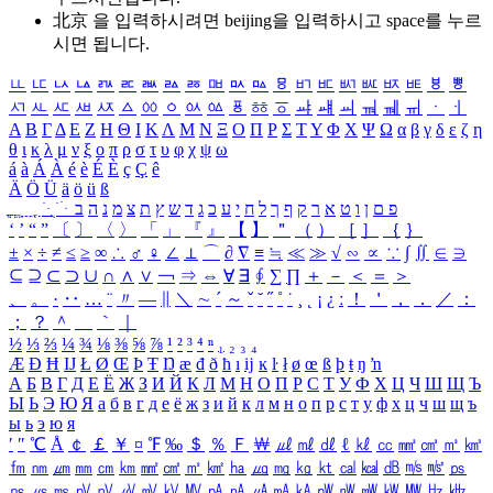
北京 을 입력하시려면
beijing
을 입력하시고 space를 누르
시면 됩니다.
ㅥ
ㅦ
ㅧ
ㅨ
ㅩ
ㅪ
ㅫ
ㅬ
ㅭ
ㅮ
ㅯ
ㅰ
ㅱ
ㅲ
ㅳ
ㅴ
ㅵ
ㅶ
ㅷ
ㅸ
ㅹ
ㅺ
ㅻ
ㅼ
ㅽ
ㅾ
ㅿ
ㆀ
ㆁ
ㆂ
ㆃ
ㆄ
ㆅ
ㆆ
ㆇ
ㆈ
ㆉ
ㆊ
ㆋ
ㆌ
ㆍ
ㆎ
Α
Β
Γ
Δ
Ε
Ζ
Η
Θ
Ι
Κ
Λ
Μ
Ν
Ξ
Ο
Π
Ρ
Σ
Τ
Υ
Φ
Χ
Ψ
Ω
α
β
γ
δ
ε
ζ
η
θ
ι
κ
λ
μ
ν
ξ
ο
π
ρ
σ
τ
υ
φ
χ
ψ
ω
á
à
Á
À
é
è
É
È
ç
Ç
ê
Ä
Ö
Ü
ä
ö
ü
ß
ְ
ֳ
ֲ
ֱ
ָ
ַ
ֵ
ֶ
ִ
ֹ
ּ
ֻ
ׂ
ׁ
ּ
ב
ה
נ
מ
צ
ת
ץ
ש
ד
ג
כ
ע
י
ח
ל
ך
ף
ק
ר
א
ט
ו
ן
ם
פ
‘
’
“
”
〔
〕
〈
〉
「
」
『
』
【
】
＂
（
）
［
］
｛
｝
±
×
÷
≠
≤
≥
∞
∴
♂
♀
∠
⊥
⌒
∂
∇
≡
≒
≪
≫
√
∽
∝
∵
∫
∬
∈
∋
⊆
⊇
⊂
⊃
∪
∩
∧
∨
￢
⇒
⇔
∀
∃
∮
∑
∏
＋
－
＜
＝
＞
、
。
·
‥
…
¨
〃
―
∥
＼
∼
´
～
ˇ
˘
˝
˚
˙
¸
˛
¡
¿
ː
！
＇
，
．
／
：
；
？
＾
＿
｀
｜
½
⅓
⅔
¼
¾
⅛
⅜
⅝
⅞
¹
²
³
⁴
ⁿ
₁
₂
₃
₄
Æ
Ð
Ħ
Ĳ
Ł
Ø
Œ
Þ
Ŧ
Ŋ
æ
đ
ð
ħ
ı
ĳ
ĸ
ŀ
ł
ø
œ
ß
þ
ŧ
ŋ
ŉ
А
Б
В
Г
Д
Е
Ё
Ж
З
И
Й
К
Л
М
Н
О
П
Р
С
Т
У
Ф
Х
Ц
Ч
Ш
Щ
Ъ
Ы
Ь
Э
Ю
Я
а
б
в
г
д
е
ё
ж
з
и
й
к
л
м
н
о
п
р
с
т
у
ф
х
ц
ч
ш
щ
ъ
ы
ь
э
ю
я
′
″
℃
Å
￠
￡
￥
¤
℉
‰
＄
％
Ｆ
￦
㎕
㎖
㎗
ℓ
㎘
㏄
㎣
㎤
㎥
㎦
㎙
㎚
㎛
㎜
㎝
㎞
㎟
㎠
㎡
㎢
㏊
㎍
㎎
㎏
㏏
㎈
㎉
㏈
㎧
㎨
㎰
㎱
㎲
㎳
㎴
㎵
㎶
㎷
㎸
㎹
㎀
㎁
㎂
㎃
㎄
㎺
㎻
㎽
㎾
㎿
㎐
㎑