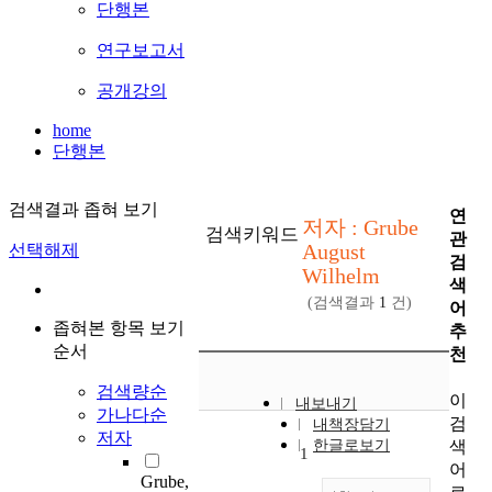
단행본
연구보고서
공개강의
home
단행본
검색결과 좁혀 보기
연
저자 : Grube
검색키워드
관
August
선택해제
검
Wilhelm
색
(검색결과
1
건)
어
좁혀본 항목 보기
추
순서
천
검색량순
이
내보내기
가나다순
검
내책장담기
저자
색
한글로보기
1
어
Grube,