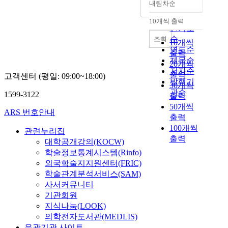
내림차순
정확도
순
10개씩 출력
내림차순
인기도
순
조회
10개씩
연도순
출력
제목순
20개씩
저자순
출력
고객센터 (평일: 09:00~18:00)
발행기
30개씩
관순
1599-3122
출력
50개씩
ARS 번호안내
출력
100개씩
관련누리집
출력
대학공개강의(KOCW)
학술정보통계시스템(Rinfo)
외국학술지지원센터(FRIC)
학술관계분석서비스(SAM)
사서커뮤니티
기관회원
지식나눔(LOOK)
의학전자도서관(MEDLIS)
유관기관 사이트