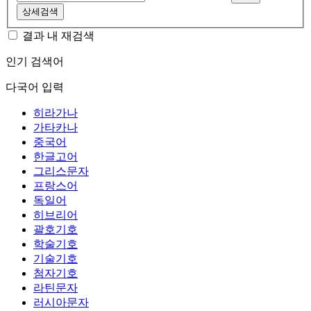
상세검색
결과 내 재검색
인기 검색어
다국어 입력
히라가나
가타카나
중국어
한글고어
그리스문자
프랑스어
독일어
히브리어
괄호기호
학술기호
기술기호
첨자기호
라틴문자
러시아문자