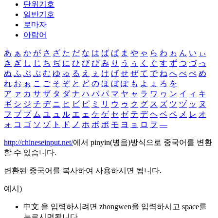
단위기호
일반기호
로마자
아랍어
あ
ぁ
か
が
さ
ざ
た
だ
な
は
ば
ぱ
ま
や
ゃ
ら
わ
ゎ
ん
い
ぃ
き
ぎ
し
じ
ち
ぢ
に
ひ
び
ぴ
み
り
う
ぅ
く
ぐ
す
ず
つ
づ
っ
ぬ
ふ
ぶ
ぷ
む
ゆ
ゅ
る
え
ぇ
け
げ
せ
ぜ
て
で
ね
へ
べ
ぺ
め
れ
お
ぉ
こ
ご
そ
ぞ
と
ど
の
ほ
ぼ
ぽ
も
よ
ょ
ろ
を
ア
ァ
カ
サ
ザ
タ
ダ
ナ
ハ
バ
パ
マ
ヤ
ャ
ラ
ワ
ヮ
ン
イ
ィ
キ
ギ
シ
ジ
チ
ヂ
ニ
ヒ
ビ
ピ
ミ
リ
ウ
ゥ
ク
グ
ス
ズ
ツ
ヅ
ッ
ヌ
フ
ブ
プ
ム
ユ
ュ
ル
エ
ェ
ケ
ゲ
セ
ゼ
テ
デ
ヘ
ベ
ペ
メ
レ
オ
ォ
コ
ゴ
ソ
ゾ
ト
ド
ノ
ホ
ボ
ポ
モ
ヨ
ョ
ロ
ヲ
―
http://chineseinput.net/
에서 pinyin(병음)방식으로 중국어를 변환
할 수 있습니다.
변환된 중국어를 복사하여 사용하시면 됩니다.
예시)
中文 을 입력하시려면
zhongwen
을 입력하시고 space를
누르시면됩니다.