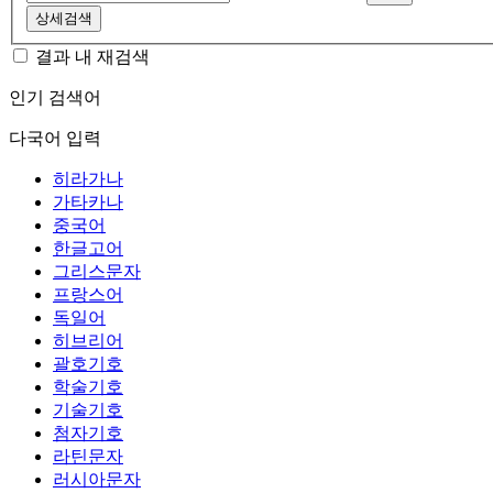
상세검색
결과 내 재검색
인기 검색어
다국어 입력
히라가나
가타카나
중국어
한글고어
그리스문자
프랑스어
독일어
히브리어
괄호기호
학술기호
기술기호
첨자기호
라틴문자
러시아문자