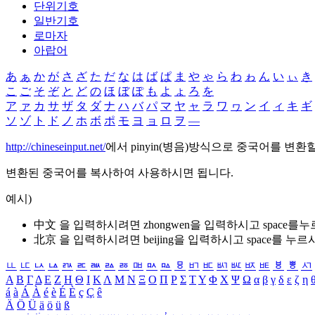
단위기호
일반기호
로마자
아랍어
あ
ぁ
か
が
さ
ざ
た
だ
な
は
ば
ぱ
ま
や
ゃ
ら
わ
ゎ
ん
い
ぃ
き
こ
ご
そ
ぞ
と
ど
の
ほ
ぼ
ぽ
も
よ
ょ
ろ
を
ア
ァ
カ
サ
ザ
タ
ダ
ナ
ハ
バ
パ
マ
ヤ
ャ
ラ
ワ
ヮ
ン
イ
ィ
キ
ギ
ソ
ゾ
ト
ド
ノ
ホ
ボ
ポ
モ
ヨ
ョ
ロ
ヲ
―
http://chineseinput.net/
에서 pinyin(병음)방식으로 중국어를 변환
변환된 중국어를 복사하여 사용하시면 됩니다.
예시)
中文 을 입력하시려면
zhongwen
을 입력하시고 space를
北京 을 입력하시려면
beijing
을 입력하시고 space를 누르
ㅥ
ㅦ
ㅧ
ㅨ
ㅩ
ㅪ
ㅫ
ㅬ
ㅭ
ㅮ
ㅯ
ㅰ
ㅱ
ㅲ
ㅳ
ㅴ
ㅵ
ㅶ
ㅷ
ㅸ
ㅹ
ㅺ
Α
Β
Γ
Δ
Ε
Ζ
Η
Θ
Ι
Κ
Λ
Μ
Ν
Ξ
Ο
Π
Ρ
Σ
Τ
Υ
Φ
Χ
Ψ
Ω
α
β
γ
δ
ε
ζ
η
á
à
Á
À
é
è
É
È
ç
Ç
ê
Ä
Ö
Ü
ä
ö
ü
ß