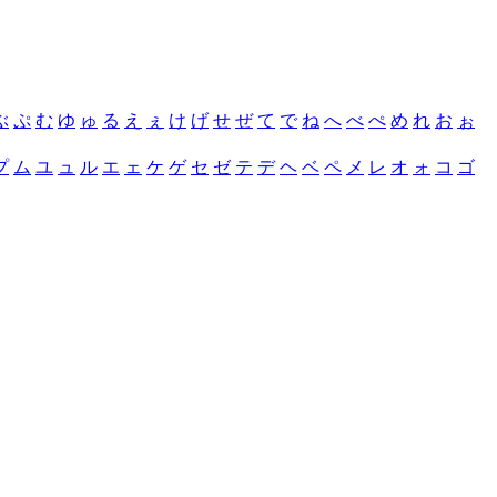
ぶ
ぷ
む
ゆ
ゅ
る
え
ぇ
け
げ
せ
ぜ
て
で
ね
へ
べ
ぺ
め
れ
お
ぉ
プ
ム
ユ
ュ
ル
エ
ェ
ケ
ゲ
セ
ゼ
テ
デ
ヘ
ベ
ペ
メ
レ
オ
ォ
コ
ゴ