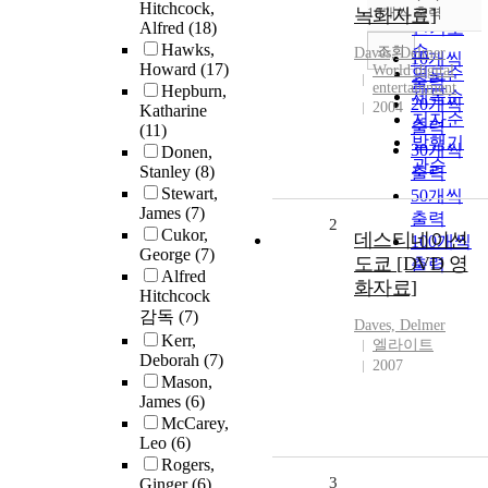
순
Hitchcock,
녹화자료]
10개씩 출력
내림차순
Alfred
(18)
인기도
Hawks,
순
조회
Daves, Delmer
10개씩
Howard
(17)
World digital
연도순
출력
entertainment
Hepburn,
제목순
20개씩
2004
Katharine
저자순
출력
(11)
발행기
30개씩
Donen,
관순
Stanley
(8)
출력
Stewart,
50개씩
James
(7)
출력
2
Cukor,
데스티네이션
100개씩
George
(7)
도쿄 [DVD 영
출력
Alfred
화자료]
Hitchcock
감독
(7)
Daves, Delmer
Kerr,
엘라이트
Deborah
(7)
2007
Mason,
James
(6)
McCarey,
Leo
(6)
Rogers,
3
Ginger
(6)