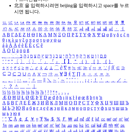
北京 을 입력하시려면
beijing
을 입력하시고 space를 누르
시면 됩니다.
ㅥ
ㅦ
ㅧ
ㅨ
ㅩ
ㅪ
ㅫ
ㅬ
ㅭ
ㅮ
ㅯ
ㅰ
ㅱ
ㅲ
ㅳ
ㅴ
ㅵ
ㅶ
ㅷ
ㅸ
ㅹ
ㅺ
ㅻ
ㅼ
ㅽ
ㅾ
ㅿ
ㆀ
ㆁ
ㆂ
ㆃ
ㆄ
ㆅ
ㆆ
ㆇ
ㆈ
ㆉ
ㆊ
ㆋ
ㆌ
ㆍ
ㆎ
Α
Β
Γ
Δ
Ε
Ζ
Η
Θ
Ι
Κ
Λ
Μ
Ν
Ξ
Ο
Π
Ρ
Σ
Τ
Υ
Φ
Χ
Ψ
Ω
α
β
γ
δ
ε
ζ
η
θ
ι
κ
λ
μ
ν
ξ
ο
π
ρ
σ
τ
υ
φ
χ
ψ
ω
á
à
Á
À
é
è
É
È
ç
Ç
ê
Ä
Ö
Ü
ä
ö
ü
ß
ְ
ֳ
ֲ
ֱ
ָ
ַ
ֵ
ֶ
ִ
ֹ
ּ
ֻ
ׂ
ׁ
ּ
ב
ה
נ
מ
צ
ת
ץ
ש
ד
ג
כ
ע
י
ח
ל
ך
ף
ק
ר
א
ט
ו
ן
ם
פ
‘
’
“
”
〔
〕
〈
〉
「
」
『
』
【
】
＂
（
）
［
］
｛
｝
±
×
÷
≠
≤
≥
∞
∴
♂
♀
∠
⊥
⌒
∂
∇
≡
≒
≪
≫
√
∽
∝
∵
∫
∬
∈
∋
⊆
⊇
⊂
⊃
∪
∩
∧
∨
￢
⇒
⇔
∀
∃
∮
∑
∏
＋
－
＜
＝
＞
、
。
·
‥
…
¨
〃
―
∥
＼
∼
´
～
ˇ
˘
˝
˚
˙
¸
˛
¡
¿
ː
！
＇
，
．
／
：
；
？
＾
＿
｀
｜
½
⅓
⅔
¼
¾
⅛
⅜
⅝
⅞
¹
²
³
⁴
ⁿ
₁
₂
₃
₄
Æ
Ð
Ħ
Ĳ
Ł
Ø
Œ
Þ
Ŧ
Ŋ
æ
đ
ð
ħ
ı
ĳ
ĸ
ŀ
ł
ø
œ
ß
þ
ŧ
ŋ
ŉ
А
Б
В
Г
Д
Е
Ё
Ж
З
И
Й
К
Л
М
Н
О
П
Р
С
Т
У
Ф
Х
Ц
Ч
Ш
Щ
Ъ
Ы
Ь
Э
Ю
Я
а
б
в
г
д
е
ё
ж
з
и
й
к
л
м
н
о
п
р
с
т
у
ф
х
ц
ч
ш
щ
ъ
ы
ь
э
ю
я
′
″
℃
Å
￠
￡
￥
¤
℉
‰
＄
％
Ｆ
￦
㎕
㎖
㎗
ℓ
㎘
㏄
㎣
㎤
㎥
㎦
㎙
㎚
㎛
㎜
㎝
㎞
㎟
㎠
㎡
㎢
㏊
㎍
㎎
㎏
㏏
㎈
㎉
㏈
㎧
㎨
㎰
㎱
㎲
㎳
㎴
㎵
㎶
㎷
㎸
㎹
㎀
㎁
㎂
㎃
㎄
㎺
㎻
㎽
㎾
㎿
㎐
㎑