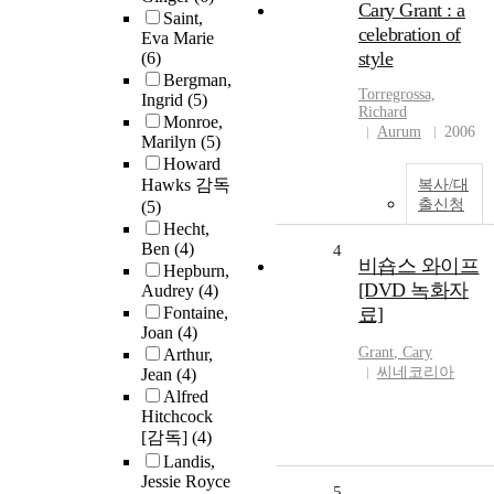
Cary Grant : a
Saint,
celebration of
Eva Marie
style
(6)
Bergman,
Torregrossa,
Ingrid
(5)
Richard
Monroe,
Aurum
2006
Marilyn
(5)
Howard
Hawks 감독
복사/대
출신청
(5)
Hecht,
Ben
(4)
4
비숍스 와이프
Hepburn,
[DVD 녹화자
Audrey
(4)
Fontaine,
료]
Joan
(4)
Grant
,
Cary
Arthur,
씨네코리아
Jean
(4)
Alfred
Hitchcock
[감독]
(4)
Landis,
Jessie Royce
5