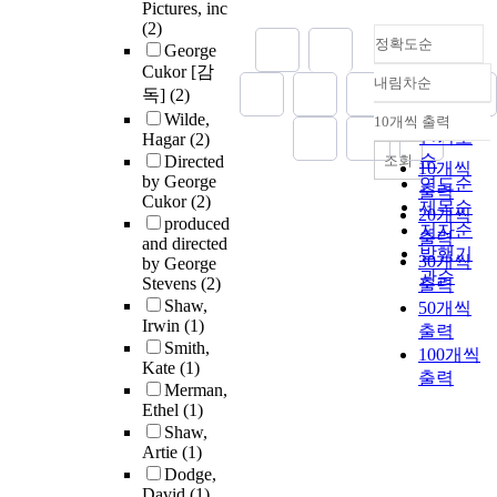
Pictures, inc
(2)
정확도순
George
Cukor [감
내림차순
정확도
독]
(2)
순
Wilde,
10개씩 출력
내림차순
인기도
Hagar
(2)
순
조회
Directed
10개씩
by George
연도순
출력
Cukor
(2)
제목순
20개씩
produced
저자순
출력
and directed
발행기
30개씩
by George
관순
Stevens
(2)
출력
Shaw,
50개씩
Irwin
(1)
출력
Smith,
100개씩
Kate
(1)
출력
Merman,
Ethel
(1)
Shaw,
Artie
(1)
Dodge,
David
(1)