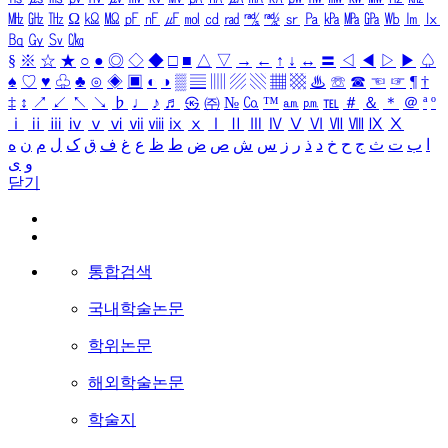
㎒
㎓
㎔
Ω
㏀
㏁
㎊
㎋
㎌
㏖
㏅
㎭
㎮
㎯
㏛
㎩
㎪
㎫
㎬
㏝
㏐
㏓
㏃
㏉
㏜
㏆
§
※
☆
★
○
●
◎
◇
◆
□
■
△
▽
→
←
↑
↓
↔
〓
◁
◀
▷
▶
♤
♠
♡
♥
♧
♣
⊙
◈
▣
◐
◑
▒
▤
▥
▨
▧
▦
▩
♨
☏
☎
☜
☞
¶
†
‡
↕
↗
↙
↖
↘
♭
♩
♪
♬
㉿
㈜
№
㏇
™
㏂
㏘
℡
＃
＆
＊
＠
ª
º
ⅰ
ⅱ
ⅲ
ⅳ
ⅴ
ⅵ
ⅶ
ⅷ
ⅸ
ⅹ
Ⅰ
Ⅱ
Ⅲ
Ⅳ
Ⅴ
Ⅵ
Ⅶ
Ⅷ
Ⅸ
Ⅹ
ا
ب
ت
ث
ج
ح
خ
د
ذ
ر
ز
س
ش
ص
ض
ط
ظ
ع
غ
ف
ق
ک
ل
م
ن
ه
و
ی
닫기
통합검색
국내학술논문
학위논문
해외학술논문
학술지