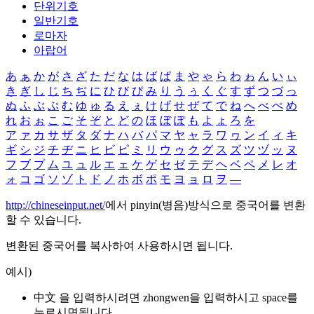
단위기호
일반기호
로마자
아랍어
あ
ぁ
か
が
さ
ざ
た
だ
な
は
ば
ぱ
ま
や
ゃ
ら
わ
ゎ
ん
い
ぃ
き
ぎ
し
じ
ち
ぢ
に
ひ
び
ぴ
み
り
う
ぅ
く
ぐ
す
ず
つ
づ
っ
ぬ
ふ
ぶ
ぷ
む
ゆ
ゅ
る
え
ぇ
け
げ
せ
ぜ
て
で
ね
へ
べ
ぺ
め
れ
お
ぉ
こ
ご
そ
ぞ
と
ど
の
ほ
ぼ
ぽ
も
よ
ょ
ろ
を
ア
ァ
カ
サ
ザ
タ
ダ
ナ
ハ
バ
パ
マ
ヤ
ャ
ラ
ワ
ヮ
ン
イ
ィ
キ
ギ
シ
ジ
チ
ヂ
ニ
ヒ
ビ
ピ
ミ
リ
ウ
ゥ
ク
グ
ス
ズ
ツ
ヅ
ッ
ヌ
フ
ブ
プ
ム
ユ
ュ
ル
エ
ェ
ケ
ゲ
セ
ゼ
テ
デ
ヘ
ベ
ペ
メ
レ
オ
ォ
コ
ゴ
ソ
ゾ
ト
ド
ノ
ホ
ボ
ポ
モ
ヨ
ョ
ロ
ヲ
―
http://chineseinput.net/
에서 pinyin(병음)방식으로 중국어를 변환
할 수 있습니다.
변환된 중국어를 복사하여 사용하시면 됩니다.
예시)
中文 을 입력하시려면
zhongwen
을 입력하시고 space를
누르시면됩니다.