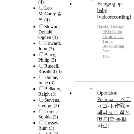
(4)
Bringing up
Leo
baby
McCarey 감
[videorecording]
독
(4)
Stewart,
Hawks, Howard
Donald
RKO Radio
Pictures. Inc.,
Ogden
(3)
Turner
Howard,
Broadcasting
John
(3)
Syst
Barry,
1993
Philip
(3)
Russell,
Rosalind
(3)
Dunne,
Irene
(3)
Bellamy,
6
Operation
Ralph
(3)
Petticoat = ペテ
Stevens,
George
(3)
ィゴ-ト作戰 =
Loren,
페티코트 작전
Sophia
(3)
[비디오 녹화
Hussey,
자료]
Ruth
(3)