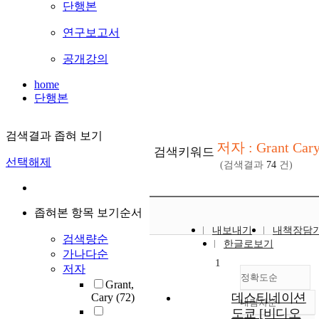
단행본
연구보고서
공개강의
home
단행본
검색결과 좁혀 보기
저자 : Grant Car
검색키워드
선택해제
(검색결과
74
건)
좁혀본 항목 보기순서
내보내기
내책장담
검색량순
한글로보기
가나다순
1
저자
정확도순
Grant,
데스티네이션
Cary
(72)
내림차순
정확도
도쿄 [비디오