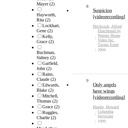
Mayer
(2)
8
Suspicion
Hayworth,
[videorecording]
Rita
(2)
Lockhart,
Hitchcock, Alfred
Gene
(2)
Distributed by
Warner Home
Kelly,
Video Inc.
Grace
(2)
Turner Enter
2004
Buchman,
Sidney
(2)
Garfield,
John
(2)
Rains,
Claude
(2)
9
Only angels
Edwards,
Blake
(2)
have wings
Mitchell,
[videorecording]
Thomas
(2)
Grace
(2)
Hawks, Howard
Columbia
Ruggles,
Servicing
Charlie
(2)
1999