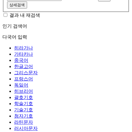
상세검색
결과 내 재검색
인기 검색어
다국어 입력
히라가나
가타카나
중국어
한글고어
그리스문자
프랑스어
독일어
히브리어
괄호기호
학술기호
기술기호
첨자기호
라틴문자
러시아문자