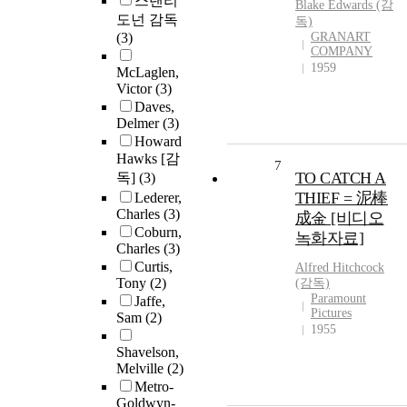
스탠리
Blake Edwards (감
도넌 감독
독)
(3)
GRANART
COMPANY
1959
McLaglen,
Victor
(3)
Daves,
Delmer
(3)
Howard
Hawks [감
7
TO CATCH A
독]
(3)
THIEF = 泥棒
Lederer,
Charles
(3)
成金 [비디오
Coburn,
녹화자료]
Charles
(3)
Curtis,
Alfred Hitchcock
Tony
(2)
(감독)
Paramount
Jaffe,
Pictures
Sam
(2)
1955
Shavelson,
Melville
(2)
Metro-
Goldwyn-