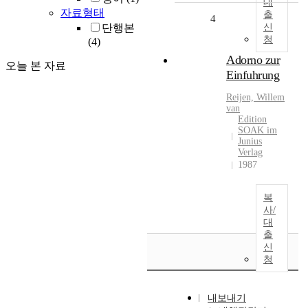
대
자료형태
출
4
단행본
신
청
(4)
Adorno zur
오늘 본 자료
Einfuhrung
Reijen, Willem
van
Edition
SOAK im
Junius
Verlag
1987
복
사/
대
출
신
청
내보내기