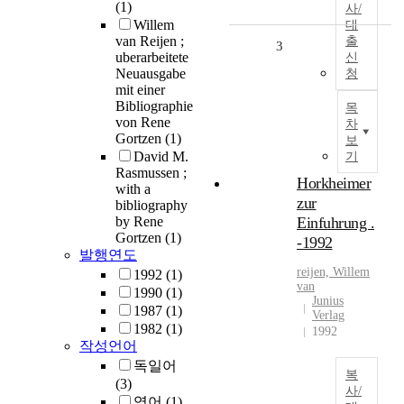
(1)
사/
Willem
대
van Reijen ;
출
3
uberarbeitete
신
Neuausgabe
청
mit einer
Bibliographie
목
von Rene
차
Gortzen
(1)
보
David M.
기
Rasmussen ;
Horkheimer
with a
zur
bibliography
by Rene
Einfuhrung .
Gortzen
(1)
-1992
발행연도
reijen, Willem
1992
(1)
van
1990
(1)
Junius
1987
(1)
Verlag
1982
(1)
1992
작성언어
독일어
복
(3)
사/
영어
(1)