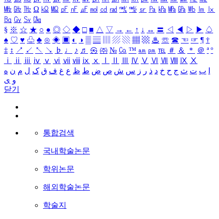
㎒
㎓
㎔
Ω
㏀
㏁
㎊
㎋
㎌
㏖
㏅
㎭
㎮
㎯
㏛
㎩
㎪
㎫
㎬
㏝
㏐
㏓
㏃
㏉
㏜
㏆
§
※
☆
★
○
●
◎
◇
◆
□
■
△
▽
→
←
↑
↓
↔
〓
◁
◀
▷
▶
♤
♠
♡
♥
♧
♣
⊙
◈
▣
◐
◑
▒
▤
▥
▨
▧
▦
▩
♨
☏
☎
☜
☞
¶
†
‡
↕
↗
↙
↖
↘
♭
♩
♪
♬
㉿
㈜
№
㏇
™
㏂
㏘
℡
＃
＆
＊
＠
ª
º
ⅰ
ⅱ
ⅲ
ⅳ
ⅴ
ⅵ
ⅶ
ⅷ
ⅸ
ⅹ
Ⅰ
Ⅱ
Ⅲ
Ⅳ
Ⅴ
Ⅵ
Ⅶ
Ⅷ
Ⅸ
Ⅹ
ا
ب
ت
ث
ج
ح
خ
د
ذ
ر
ز
س
ش
ص
ض
ط
ظ
ع
غ
ف
ق
ک
ل
م
ن
ه
و
ی
닫기
통합검색
국내학술논문
학위논문
해외학술논문
학술지