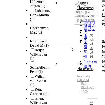
Habermas,
Jurgen
내림차순
정확도
Jurgen
(1)
Habermas
Lohmann,
순
10개씩 출력
내림차순
Hans-Martin
인기도
Rene
Gortzen
(1)
Suhrkamp
순
조회
10개씩
1982
연도순
출력
Horkheimer,
제목순
20개씩
Max
(1)
저자순
복
출력
사/
발행기
Rasmussen,
30개씩
대
관순
David M
(1)
출력
출
2
Reijen,
50개씩
신
Willem van
출력
청
(1)
100개씩
Reading
출력
Schiefelbein,
Habermas
Peter
(1)
Willem
Rasmussen,
David M
van Reijen
Basil
(1)
Blackwell
Rene
1990
Gortzen
(1)
reijen,
Willem van
복