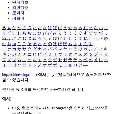
단위기호
일반기호
로마자
아랍어
あ
ぁ
か
が
さ
ざ
た
だ
な
は
ば
ぱ
ま
や
ゃ
ら
わ
ゎ
ん
い
ぃ
き
ぎ
し
じ
ち
ぢ
に
ひ
び
ぴ
み
り
う
ぅ
く
ぐ
す
ず
つ
づ
っ
ぬ
ふ
ぶ
ぷ
む
ゆ
ゅ
る
え
ぇ
け
げ
せ
ぜ
て
で
ね
へ
べ
ぺ
め
れ
お
ぉ
こ
ご
そ
ぞ
と
ど
の
ほ
ぼ
ぽ
も
よ
ょ
ろ
を
ア
ァ
カ
サ
ザ
タ
ダ
ナ
ハ
バ
パ
マ
ヤ
ャ
ラ
ワ
ヮ
ン
イ
ィ
キ
ギ
シ
ジ
チ
ヂ
ニ
ヒ
ビ
ピ
ミ
リ
ウ
ゥ
ク
グ
ス
ズ
ツ
ヅ
ッ
ヌ
フ
ブ
プ
ム
ユ
ュ
ル
エ
ェ
ケ
ゲ
セ
ゼ
テ
デ
ヘ
ベ
ペ
メ
レ
オ
ォ
コ
ゴ
ソ
ゾ
ト
ド
ノ
ホ
ボ
ポ
モ
ヨ
ョ
ロ
ヲ
―
http://chineseinput.net/
에서 pinyin(병음)방식으로 중국어를 변환
할 수 있습니다.
변환된 중국어를 복사하여 사용하시면 됩니다.
예시)
中文 을 입력하시려면
zhongwen
을 입력하시고 space를
누르시면됩니다.