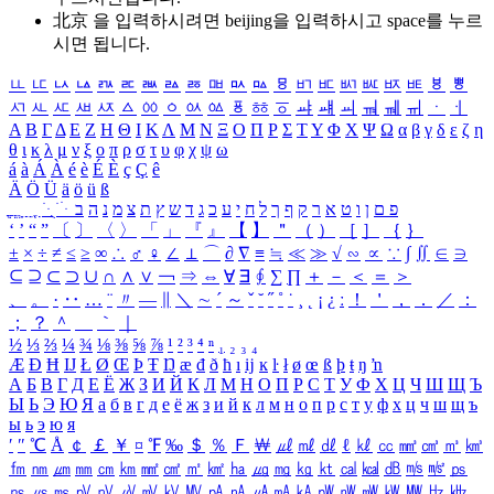
北京 을 입력하시려면
beijing
을 입력하시고 space를 누르
시면 됩니다.
ㅥ
ㅦ
ㅧ
ㅨ
ㅩ
ㅪ
ㅫ
ㅬ
ㅭ
ㅮ
ㅯ
ㅰ
ㅱ
ㅲ
ㅳ
ㅴ
ㅵ
ㅶ
ㅷ
ㅸ
ㅹ
ㅺ
ㅻ
ㅼ
ㅽ
ㅾ
ㅿ
ㆀ
ㆁ
ㆂ
ㆃ
ㆄ
ㆅ
ㆆ
ㆇ
ㆈ
ㆉ
ㆊ
ㆋ
ㆌ
ㆍ
ㆎ
Α
Β
Γ
Δ
Ε
Ζ
Η
Θ
Ι
Κ
Λ
Μ
Ν
Ξ
Ο
Π
Ρ
Σ
Τ
Υ
Φ
Χ
Ψ
Ω
α
β
γ
δ
ε
ζ
η
θ
ι
κ
λ
μ
ν
ξ
ο
π
ρ
σ
τ
υ
φ
χ
ψ
ω
á
à
Á
À
é
è
É
È
ç
Ç
ê
Ä
Ö
Ü
ä
ö
ü
ß
ְ
ֳ
ֲ
ֱ
ָ
ַ
ֵ
ֶ
ִ
ֹ
ּ
ֻ
ׂ
ׁ
ּ
ב
ה
נ
מ
צ
ת
ץ
ש
ד
ג
כ
ע
י
ח
ל
ך
ף
ק
ר
א
ט
ו
ן
ם
פ
‘
’
“
”
〔
〕
〈
〉
「
」
『
』
【
】
＂
（
）
［
］
｛
｝
±
×
÷
≠
≤
≥
∞
∴
♂
♀
∠
⊥
⌒
∂
∇
≡
≒
≪
≫
√
∽
∝
∵
∫
∬
∈
∋
⊆
⊇
⊂
⊃
∪
∩
∧
∨
￢
⇒
⇔
∀
∃
∮
∑
∏
＋
－
＜
＝
＞
、
。
·
‥
…
¨
〃
―
∥
＼
∼
´
～
ˇ
˘
˝
˚
˙
¸
˛
¡
¿
ː
！
＇
，
．
／
：
；
？
＾
＿
｀
｜
½
⅓
⅔
¼
¾
⅛
⅜
⅝
⅞
¹
²
³
⁴
ⁿ
₁
₂
₃
₄
Æ
Ð
Ħ
Ĳ
Ł
Ø
Œ
Þ
Ŧ
Ŋ
æ
đ
ð
ħ
ı
ĳ
ĸ
ŀ
ł
ø
œ
ß
þ
ŧ
ŋ
ŉ
А
Б
В
Г
Д
Е
Ё
Ж
З
И
Й
К
Л
М
Н
О
П
Р
С
Т
У
Ф
Х
Ц
Ч
Ш
Щ
Ъ
Ы
Ь
Э
Ю
Я
а
б
в
г
д
е
ё
ж
з
и
й
к
л
м
н
о
п
р
с
т
у
ф
х
ц
ч
ш
щ
ъ
ы
ь
э
ю
я
′
″
℃
Å
￠
￡
￥
¤
℉
‰
＄
％
Ｆ
￦
㎕
㎖
㎗
ℓ
㎘
㏄
㎣
㎤
㎥
㎦
㎙
㎚
㎛
㎜
㎝
㎞
㎟
㎠
㎡
㎢
㏊
㎍
㎎
㎏
㏏
㎈
㎉
㏈
㎧
㎨
㎰
㎱
㎲
㎳
㎴
㎵
㎶
㎷
㎸
㎹
㎀
㎁
㎂
㎃
㎄
㎺
㎻
㎽
㎾
㎿
㎐
㎑