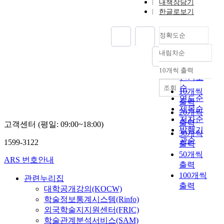
내책장담기
한글로보기
정확도순
내림차순
정확도
순
10개씩 출력
내림차순
인기도
순
조회
10개씩
연도순
출력
제목순
20개씩
저자순
출력
고객센터 (평일: 09:00~18:00)
발행기
30개씩
관순
1599-3122
출력
50개씩
ARS 번호안내
출력
100개씩
관련누리집
출력
대학공개강의(KOCW)
학술정보통계시스템(Rinfo)
외국학술지지원센터(FRIC)
학술관계분석서비스(SAM)