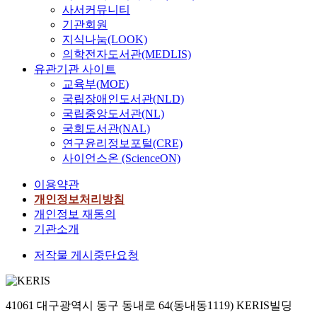
사서커뮤니티
기관회원
지식나눔(LOOK)
의학전자도서관(MEDLIS)
유관기관 사이트
교육부(MOE)
국립장애인도서관(NLD)
국립중앙도서관(NL)
국회도서관(NAL)
연구윤리정보포털(CRE)
사이언스온 (ScienceON)
이용약관
개인정보처리방침
개인정보 재동의
기관소개
저작물 게시중단요청
41061 대구광역시 동구 동내로 64(동내동1119) KERIS빌딩