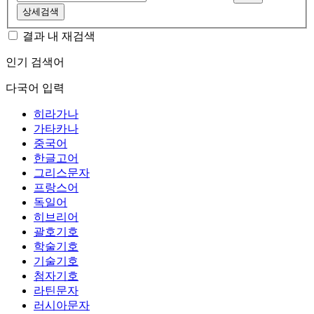
상세검색
결과 내 재검색
인기 검색어
다국어 입력
히라가나
가타카나
중국어
한글고어
그리스문자
프랑스어
독일어
히브리어
괄호기호
학술기호
기술기호
첨자기호
라틴문자
러시아문자