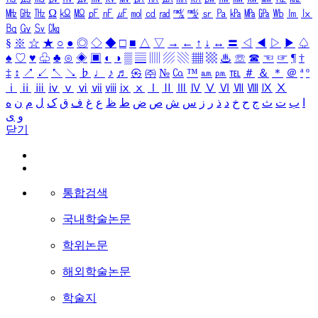
㎒
㎓
㎔
Ω
㏀
㏁
㎊
㎋
㎌
㏖
㏅
㎭
㎮
㎯
㏛
㎩
㎪
㎫
㎬
㏝
㏐
㏓
㏃
㏉
㏜
㏆
§
※
☆
★
○
●
◎
◇
◆
□
■
△
▽
→
←
↑
↓
↔
〓
◁
◀
▷
▶
♤
♠
♡
♥
♧
♣
⊙
◈
▣
◐
◑
▒
▤
▥
▨
▧
▦
▩
♨
☏
☎
☜
☞
¶
†
‡
↕
↗
↙
↖
↘
♭
♩
♪
♬
㉿
㈜
№
㏇
™
㏂
㏘
℡
＃
＆
＊
＠
ª
º
ⅰ
ⅱ
ⅲ
ⅳ
ⅴ
ⅵ
ⅶ
ⅷ
ⅸ
ⅹ
Ⅰ
Ⅱ
Ⅲ
Ⅳ
Ⅴ
Ⅵ
Ⅶ
Ⅷ
Ⅸ
Ⅹ
ا
ب
ت
ث
ج
ح
خ
د
ذ
ر
ز
س
ش
ص
ض
ط
ظ
ع
غ
ف
ق
ک
ل
م
ن
ه
و
ی
닫기
통합검색
국내학술논문
학위논문
해외학술논문
학술지