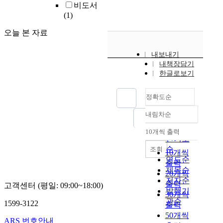
비도서
(1)
오늘 본 자료
내보내기
내책장담기
한글로보기
정확도순
내림차순
정확도
순
10개씩 출력
내림차순
인기도
순
조회
10개씩
연도순
출력
제목순
20개씩
저자순
출력
고객센터 (평일: 09:00~18:00)
발행기
30개씩
관순
1599-3122
출력
50개씩
ARS 번호안내