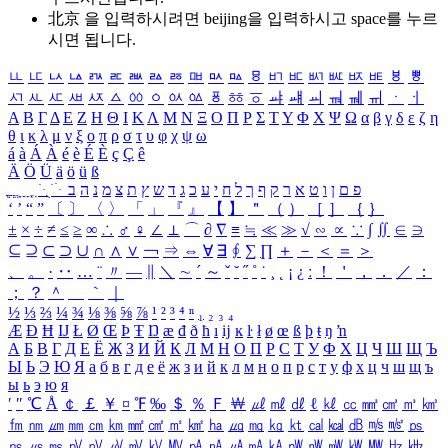
北京 을 입력하시려면
beijing
을 입력하시고 space를 누르
시면 됩니다.
ㅥ
ㅦ
ㅧ
ㅨ
ㅩ
ㅪ
ㅫ
ㅬ
ㅭ
ㅮ
ㅯ
ㅰ
ㅱ
ㅲ
ㅳ
ㅴ
ㅵ
ㅶ
ㅷ
ㅸ
ㅹ
ㅺ
ㅻ
ㅼ
ㅽ
ㅾ
ㅿ
ㆀ
ㆁ
ㆂ
ㆃ
ㆄ
ㆅ
ㆆ
ㆇ
ㆈ
ㆉ
ㆊ
ㆋ
ㆌ
ㆍ
ㆎ
Α
Β
Γ
Δ
Ε
Ζ
Η
Θ
Ι
Κ
Λ
Μ
Ν
Ξ
Ο
Π
Ρ
Σ
Τ
Υ
Φ
Χ
Ψ
Ω
α
β
γ
δ
ε
ζ
η
θ
ι
κ
λ
μ
ν
ξ
ο
π
ρ
σ
τ
υ
φ
χ
ψ
ω
á
à
Á
À
é
è
É
È
ç
Ç
ê
Ä
Ö
Ü
ä
ö
ü
ß
ְ
ֳ
ֲ
ֱ
ָ
ַ
ֵ
ֶ
ִ
ֹ
ּ
ֻ
ׂ
ׁ
ּ
ב
ה
נ
מ
צ
ת
ץ
ש
ד
ג
כ
ע
י
ח
ל
ך
ף
ק
ר
א
ט
ו
ן
ם
פ
‘
’
“
”
〔
〕
〈
〉
「
」
『
』
【
】
＂
（
）
［
］
｛
｝
±
×
÷
≠
≤
≥
∞
∴
♂
♀
∠
⊥
⌒
∂
∇
≡
≒
≪
≫
√
∽
∝
∵
∫
∬
∈
∋
⊆
⊇
⊂
⊃
∪
∩
∧
∨
￢
⇒
⇔
∀
∃
∮
∑
∏
＋
－
＜
＝
＞
、
。
·
‥
…
¨
〃
―
∥
＼
∼
´
～
ˇ
˘
˝
˚
˙
¸
˛
¡
¿
ː
！
＇
，
．
／
：
；
？
＾
＿
｀
｜
½
⅓
⅔
¼
¾
⅛
⅜
⅝
⅞
¹
²
³
⁴
ⁿ
₁
₂
₃
₄
Æ
Ð
Ħ
Ĳ
Ł
Ø
Œ
Þ
Ŧ
Ŋ
æ
đ
ð
ħ
ı
ĳ
ĸ
ŀ
ł
ø
œ
ß
þ
ŧ
ŋ
ŉ
А
Б
В
Г
Д
Е
Ё
Ж
З
И
Й
К
Л
М
Н
О
П
Р
С
Т
У
Ф
Х
Ц
Ч
Ш
Щ
Ъ
Ы
Ь
Э
Ю
Я
а
б
в
г
д
е
ё
ж
з
и
й
к
л
м
н
о
п
р
с
т
у
ф
х
ц
ч
ш
щ
ъ
ы
ь
э
ю
я
′
″
℃
Å
￠
￡
￥
¤
℉
‰
＄
％
Ｆ
￦
㎕
㎖
㎗
ℓ
㎘
㏄
㎣
㎤
㎥
㎦
㎙
㎚
㎛
㎜
㎝
㎞
㎟
㎠
㎡
㎢
㏊
㎍
㎎
㎏
㏏
㎈
㎉
㏈
㎧
㎨
㎰
㎱
㎲
㎳
㎴
㎵
㎶
㎷
㎸
㎹
㎀
㎁
㎂
㎃
㎄
㎺
㎻
㎽
㎾
㎿
㎐
㎑