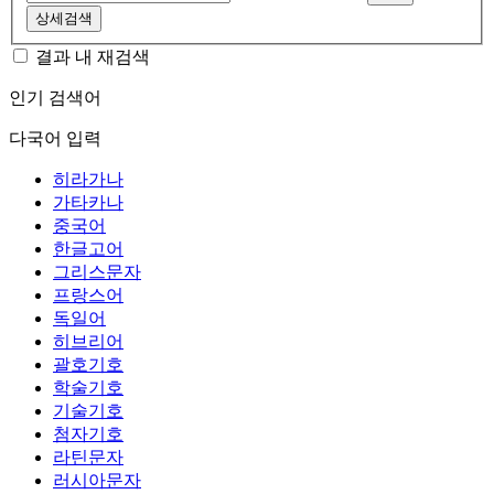
상세검색
결과 내 재검색
인기 검색어
다국어 입력
히라가나
가타카나
중국어
한글고어
그리스문자
프랑스어
독일어
히브리어
괄호기호
학술기호
기술기호
첨자기호
라틴문자
러시아문자