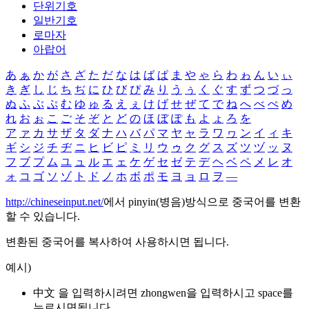
단위기호
일반기호
로마자
아랍어
あ
ぁ
か
が
さ
ざ
た
だ
な
は
ば
ぱ
ま
や
ゃ
ら
わ
ゎ
ん
い
ぃ
き
ぎ
し
じ
ち
ぢ
に
ひ
び
ぴ
み
り
う
ぅ
く
ぐ
す
ず
つ
づ
っ
ぬ
ふ
ぶ
ぷ
む
ゆ
ゅ
る
え
ぇ
け
げ
せ
ぜ
て
で
ね
へ
べ
ぺ
め
れ
お
ぉ
こ
ご
そ
ぞ
と
ど
の
ほ
ぼ
ぽ
も
よ
ょ
ろ
を
ア
ァ
カ
サ
ザ
タ
ダ
ナ
ハ
バ
パ
マ
ヤ
ャ
ラ
ワ
ヮ
ン
イ
ィ
キ
ギ
シ
ジ
チ
ヂ
ニ
ヒ
ビ
ピ
ミ
リ
ウ
ゥ
ク
グ
ス
ズ
ツ
ヅ
ッ
ヌ
フ
ブ
プ
ム
ユ
ュ
ル
エ
ェ
ケ
ゲ
セ
ゼ
テ
デ
ヘ
ベ
ペ
メ
レ
オ
ォ
コ
ゴ
ソ
ゾ
ト
ド
ノ
ホ
ボ
ポ
モ
ヨ
ョ
ロ
ヲ
―
http://chineseinput.net/
에서 pinyin(병음)방식으로 중국어를 변환
할 수 있습니다.
변환된 중국어를 복사하여 사용하시면 됩니다.
예시)
中文 을 입력하시려면
zhongwen
을 입력하시고 space를
누르시면됩니다.