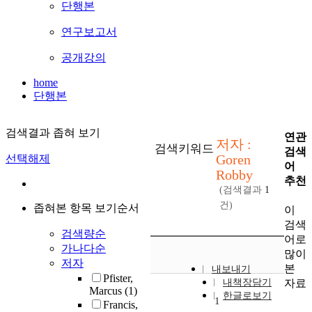
단행본
연구보고서
공개강의
home
단행본
검색결과 좁혀 보기
연관
저자 :
검색키워드
검색
Goren
선택해제
어
Robby
추천
(검색결과
1
건)
좁혀본 항목 보기순서
이
검색
검색량순
어로
가나다순
많이
저자
본
내보내기
Pfister,
자료
내책장담기
Marcus
(1)
한글로보기
1
Francis,