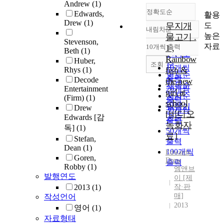
Andrew
(1)
정확도순
Edwards,
활용
Drew
(1)
도
무지개
내림차순
정확도
높은
물고기 .
Stevenson,
순
자료
10개씩 출력
1 ,
내림차순
Beth
(1)
인기도
Rainbow
Huber,
순
조회
10개씩
fish &
Rhys
(1)
연도순
출력
Decode
the new
제목순
Entertainment
20개씩
girl at
저자순
(Firm)
(1)
출력
school
발행기
Drew
30개씩
[비디오
관순
Edwards [감
출력
녹화자
독]
(1)
50개씩
료]
Stefan,
출력
Dean
(1)
100개씩
Edwards,
Goren,
Drew
출력
Robby
(1)
엠앤브
발행연도
이 [제
2013
(1)
작·판
매]
작성언어
2013
영어
(1)
자료형태