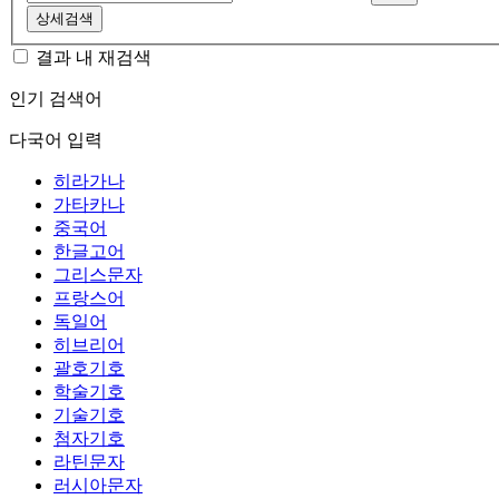
상세검색
결과 내 재검색
인기 검색어
다국어 입력
히라가나
가타카나
중국어
한글고어
그리스문자
프랑스어
독일어
히브리어
괄호기호
학술기호
기술기호
첨자기호
라틴문자
러시아문자