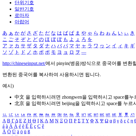
단위기호
일반기호
로마자
아랍어
あ
ぁ
か
が
さ
ざ
た
だ
な
は
ば
ぱ
ま
や
ゃ
ら
わ
ゎ
ん
い
ぃ
き
こ
ご
そ
ぞ
と
ど
の
ほ
ぼ
ぽ
も
よ
ょ
ろ
を
ア
ァ
カ
サ
ザ
タ
ダ
ナ
ハ
バ
パ
マ
ヤ
ャ
ラ
ワ
ヮ
ン
イ
ィ
キ
ギ
ソ
ゾ
ト
ド
ノ
ホ
ボ
ポ
モ
ヨ
ョ
ロ
ヲ
―
http://chineseinput.net/
에서 pinyin(병음)방식으로 중국어를 변환
변환된 중국어를 복사하여 사용하시면 됩니다.
예시)
中文 을 입력하시려면
zhongwen
을 입력하시고 space를
北京 을 입력하시려면
beijing
을 입력하시고 space를 누르
ㅥ
ㅦ
ㅧ
ㅨ
ㅩ
ㅪ
ㅫ
ㅬ
ㅭ
ㅮ
ㅯ
ㅰ
ㅱ
ㅲ
ㅳ
ㅴ
ㅵ
ㅶ
ㅷ
ㅸ
ㅹ
ㅺ
Α
Β
Γ
Δ
Ε
Ζ
Η
Θ
Ι
Κ
Λ
Μ
Ν
Ξ
Ο
Π
Ρ
Σ
Τ
Υ
Φ
Χ
Ψ
Ω
α
β
γ
δ
ε
ζ
η
á
à
Á
À
é
è
É
È
ç
Ç
ê
Ä
Ö
Ü
ä
ö
ü
ß