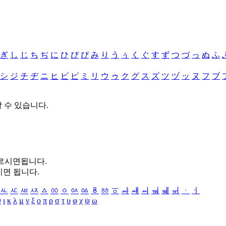
ぎ
し
じ
ち
ぢ
に
ひ
び
ぴ
み
り
う
ぅ
く
ぐ
す
ず
つ
づ
っ
ぬ
ふ
シ
ジ
チ
ヂ
ニ
ヒ
ビ
ピ
ミ
リ
ウ
ゥ
ク
グ
ス
ズ
ツ
ヅ
ッ
ヌ
フ
ブ
할 수 있습니다.
누르시면됩니다.
시면 됩니다.
ㅻ
ㅼ
ㅽ
ㅾ
ㅿ
ㆀ
ㆁ
ㆂ
ㆃ
ㆄ
ㆅ
ㆆ
ㆇ
ㆈ
ㆉ
ㆊ
ㆋ
ㆌ
ㆍ
ㆎ
θ
ι
κ
λ
μ
ν
ξ
ο
π
ρ
σ
τ
υ
φ
χ
ψ
ω