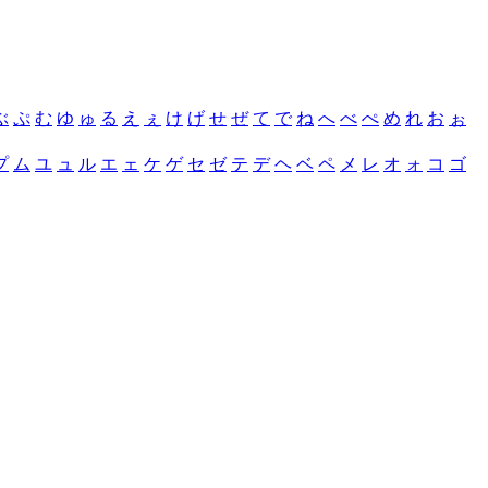
ぶ
ぷ
む
ゆ
ゅ
る
え
ぇ
け
げ
せ
ぜ
て
で
ね
へ
べ
ぺ
め
れ
お
ぉ
プ
ム
ユ
ュ
ル
エ
ェ
ケ
ゲ
セ
ゼ
テ
デ
ヘ
ベ
ペ
メ
レ
オ
ォ
コ
ゴ