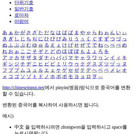
단위기호
일반기호
로마자
아랍어
あ
ぁ
か
が
さ
ざ
た
だ
な
は
ば
ぱ
ま
や
ゃ
ら
わ
ゎ
ん
い
ぃ
き
ぎ
し
じ
ち
ぢ
に
ひ
び
ぴ
み
り
う
ぅ
く
ぐ
す
ず
つ
づ
っ
ぬ
ふ
ぶ
ぷ
む
ゆ
ゅ
る
え
ぇ
け
げ
せ
ぜ
て
で
ね
へ
べ
ぺ
め
れ
お
ぉ
こ
ご
そ
ぞ
と
ど
の
ほ
ぼ
ぽ
も
よ
ょ
ろ
を
ア
ァ
カ
サ
ザ
タ
ダ
ナ
ハ
バ
パ
マ
ヤ
ャ
ラ
ワ
ヮ
ン
イ
ィ
キ
ギ
シ
ジ
チ
ヂ
ニ
ヒ
ビ
ピ
ミ
リ
ウ
ゥ
ク
グ
ス
ズ
ツ
ヅ
ッ
ヌ
フ
ブ
プ
ム
ユ
ュ
ル
エ
ェ
ケ
ゲ
セ
ゼ
テ
デ
ヘ
ベ
ペ
メ
レ
オ
ォ
コ
ゴ
ソ
ゾ
ト
ド
ノ
ホ
ボ
ポ
モ
ヨ
ョ
ロ
ヲ
―
http://chineseinput.net/
에서 pinyin(병음)방식으로 중국어를 변환
할 수 있습니다.
변환된 중국어를 복사하여 사용하시면 됩니다.
예시)
中文 을 입력하시려면
zhongwen
을 입력하시고 space를
누르시면됩니다.