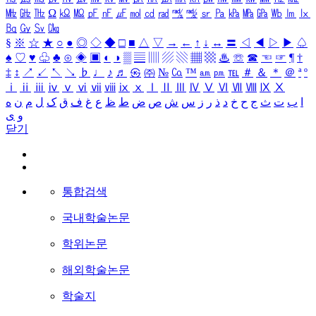
㎒
㎓
㎔
Ω
㏀
㏁
㎊
㎋
㎌
㏖
㏅
㎭
㎮
㎯
㏛
㎩
㎪
㎫
㎬
㏝
㏐
㏓
㏃
㏉
㏜
㏆
§
※
☆
★
○
●
◎
◇
◆
□
■
△
▽
→
←
↑
↓
↔
〓
◁
◀
▷
▶
♤
♠
♡
♥
♧
♣
⊙
◈
▣
◐
◑
▒
▤
▥
▨
▧
▦
▩
♨
☏
☎
☜
☞
¶
†
‡
↕
↗
↙
↖
↘
♭
♩
♪
♬
㉿
㈜
№
㏇
™
㏂
㏘
℡
＃
＆
＊
＠
ª
º
ⅰ
ⅱ
ⅲ
ⅳ
ⅴ
ⅵ
ⅶ
ⅷ
ⅸ
ⅹ
Ⅰ
Ⅱ
Ⅲ
Ⅳ
Ⅴ
Ⅵ
Ⅶ
Ⅷ
Ⅸ
Ⅹ
ا
ب
ت
ث
ج
ح
خ
د
ذ
ر
ز
س
ش
ص
ض
ط
ظ
ع
غ
ف
ق
ک
ل
م
ن
ه
و
ی
닫기
통합검색
국내학술논문
학위논문
해외학술논문
학술지