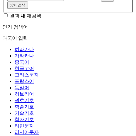
상세검색
결과 내 재검색
인기 검색어
다국어 입력
히라가나
가타카나
중국어
한글고어
그리스문자
프랑스어
독일어
히브리어
괄호기호
학술기호
기술기호
첨자기호
라틴문자
러시아문자