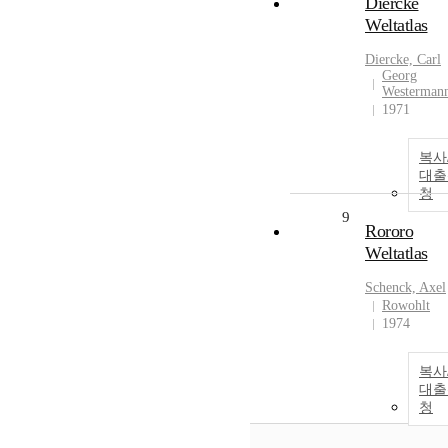
Diercke
Weltatlas
Diercke, Carl
Georg
Westerman
1971
복사
대출
청
9
Rororo
Weltatlas
Schenck, Axel
Rowohlt
1974
복사
대출
청