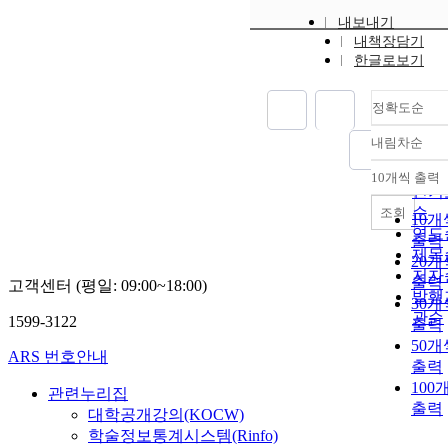
내보내기
내책장담기
한글로보기
정확도순
내림차순
정확
순
10개씩 출력
내림
인기
순
조회
10개
연도
출력
제목
20개
저자
출력
고객센터 (평일: 09:00~18:00)
발행
30개
관순
1599-3122
출력
50개
ARS 번호안내
출력
100
관련누리집
출력
대학공개강의(KOCW)
학술정보통계시스템(Rinfo)