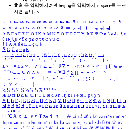
北京 을 입력하시려면
beijing
을 입력하시고 space를 누르
시면 됩니다.
ㅥ
ㅦ
ㅧ
ㅨ
ㅩ
ㅪ
ㅫ
ㅬ
ㅭ
ㅮ
ㅯ
ㅰ
ㅱ
ㅲ
ㅳ
ㅴ
ㅵ
ㅶ
ㅷ
ㅸ
ㅹ
ㅺ
ㅻ
ㅼ
ㅽ
ㅾ
ㅿ
ㆀ
ㆁ
ㆂ
ㆃ
ㆄ
ㆅ
ㆆ
ㆇ
ㆈ
ㆉ
ㆊ
ㆋ
ㆌ
ㆍ
ㆎ
Α
Β
Γ
Δ
Ε
Ζ
Η
Θ
Ι
Κ
Λ
Μ
Ν
Ξ
Ο
Π
Ρ
Σ
Τ
Υ
Φ
Χ
Ψ
Ω
α
β
γ
δ
ε
ζ
η
θ
ι
κ
λ
μ
ν
ξ
ο
π
ρ
σ
τ
υ
φ
χ
ψ
ω
á
à
Á
À
é
è
É
È
ç
Ç
ê
Ä
Ö
Ü
ä
ö
ü
ß
ְ
ֳ
ֲ
ֱ
ָ
ַ
ֵ
ֶ
ִ
ֹ
ּ
ֻ
ׂ
ׁ
ּ
ב
ה
נ
מ
צ
ת
ץ
ש
ד
ג
כ
ע
י
ח
ל
ך
ף
ק
ר
א
ט
ו
ן
ם
פ
‘
’
“
”
〔
〕
〈
〉
「
」
『
』
【
】
＂
（
）
［
］
｛
｝
±
×
÷
≠
≤
≥
∞
∴
♂
♀
∠
⊥
⌒
∂
∇
≡
≒
≪
≫
√
∽
∝
∵
∫
∬
∈
∋
⊆
⊇
⊂
⊃
∪
∩
∧
∨
￢
⇒
⇔
∀
∃
∮
∑
∏
＋
－
＜
＝
＞
、
。
·
‥
…
¨
〃
―
∥
＼
∼
´
～
ˇ
˘
˝
˚
˙
¸
˛
¡
¿
ː
！
＇
，
．
／
：
；
？
＾
＿
｀
｜
½
⅓
⅔
¼
¾
⅛
⅜
⅝
⅞
¹
²
³
⁴
ⁿ
₁
₂
₃
₄
Æ
Ð
Ħ
Ĳ
Ł
Ø
Œ
Þ
Ŧ
Ŋ
æ
đ
ð
ħ
ı
ĳ
ĸ
ŀ
ł
ø
œ
ß
þ
ŧ
ŋ
ŉ
А
Б
В
Г
Д
Е
Ё
Ж
З
И
Й
К
Л
М
Н
О
П
Р
С
Т
У
Ф
Х
Ц
Ч
Ш
Щ
Ъ
Ы
Ь
Э
Ю
Я
а
б
в
г
д
е
ё
ж
з
и
й
к
л
м
н
о
п
р
с
т
у
ф
х
ц
ч
ш
щ
ъ
ы
ь
э
ю
я
′
″
℃
Å
￠
￡
￥
¤
℉
‰
＄
％
Ｆ
￦
㎕
㎖
㎗
ℓ
㎘
㏄
㎣
㎤
㎥
㎦
㎙
㎚
㎛
㎜
㎝
㎞
㎟
㎠
㎡
㎢
㏊
㎍
㎎
㎏
㏏
㎈
㎉
㏈
㎧
㎨
㎰
㎱
㎲
㎳
㎴
㎵
㎶
㎷
㎸
㎹
㎀
㎁
㎂
㎃
㎄
㎺
㎻
㎽
㎾
㎿
㎐
㎑