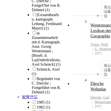
C. Diercke ;
Fortgef?hrt von R.
복사
Dehmel
(1)
대출
[Gesamtbearb.
청
u. kartograph.
3
Leitung, Ferdinand
Westerman
Mayer]
(1)
Lexikon der
in
Geographie
Zusammenarbeit
mit d. Kartograph.
Tietze, Wolf
Anst. Georg
G. Wester
Westermann ;
1973
[Bearb. d.
La@nderlexikons,
Axel Schenck]
(1)
복사
Schenck, Axel
대출
(1)
청
Begründet von
4
C. Diercke ;
Diercke
Fortgeführt von R.
Weltatlas
Dehmel
(1)
발행연도
Diercke, Carl
1985
(1)
Westerman
1975
1982
(1)