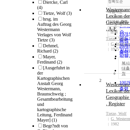
정확도순
Diercke, Carl
(4)
Westerman
내림차순
Tietze, Wolf
(3)
정확
Lexikon der
hrsg. im
순
Geographie 
10개씩 출력
내림
Auftrag des Georg
인기
, A-E
Westermann
순
조회
10개
Verlages von Wolf
연도
Tietze, Wolf
Tietze
(3)
출력
제목
G. Wester
Dehmel,
20개
1975
저자
Richard
(2)
출력
발행
Mayer,
30개
Ferdinand
(2)
관순
복사
출력
[Ausgefuhrt in
대출
50개
der
청
출력
Kartographischen
2
100
Anstalt Georg
Westerman
Westermann,
출력
Lexikon der
Braunschweig ;
Geographie 
Gesamtbearbeitung
, Register
und
kartographische
Tietze, Wolf
Leitung, Ferdinand
G. Wester
Mayer]
(1)
1982
Begr?ndt von