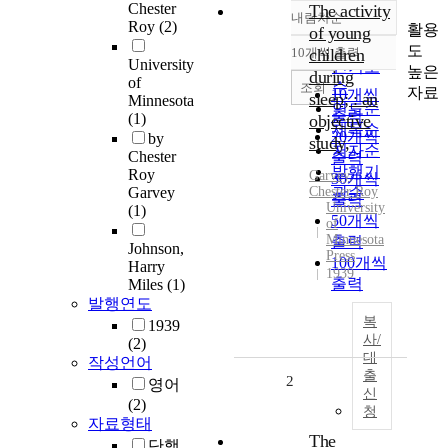
Chester
The activity
내림차순
정확도
Roy
(2)
활용
of young
순
도
10개씩 출력
children
내림차순
University
인기도
높은
during
of
순
조회
자료
10개씩
sleep; : an
Minnesota
연도순
출력
(1)
objective
제목순
20개씩
by
study,
저자순
Chester
출력
발행기
Roy
Garvey
,
30개씩
Garvey
Chester
관순
Roy
출력
University
(1)
50개씩
of
Minnesota
출력
Johnson,
Press
100개씩
Harry
1939
출력
Miles
(1)
발행연도
복
1939
사/
(2)
대
작성언어
출
2
영어
신
(2)
청
자료형태
The
단행