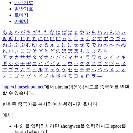
단위기호
일반기호
로마자
아랍어
あ
ぁ
か
が
さ
ざ
た
だ
な
は
ば
ぱ
ま
や
ゃ
ら
わ
ゎ
ん
い
ぃ
き
ぎ
し
じ
ち
ぢ
に
ひ
び
ぴ
み
り
う
ぅ
く
ぐ
す
ず
つ
づ
っ
ぬ
ふ
ぶ
ぷ
む
ゆ
ゅ
る
え
ぇ
け
げ
せ
ぜ
て
で
ね
へ
べ
ぺ
め
れ
お
ぉ
こ
ご
そ
ぞ
と
ど
の
ほ
ぼ
ぽ
も
よ
ょ
ろ
を
ア
ァ
カ
サ
ザ
タ
ダ
ナ
ハ
バ
パ
マ
ヤ
ャ
ラ
ワ
ヮ
ン
イ
ィ
キ
ギ
シ
ジ
チ
ヂ
ニ
ヒ
ビ
ピ
ミ
リ
ウ
ゥ
ク
グ
ス
ズ
ツ
ヅ
ッ
ヌ
フ
ブ
プ
ム
ユ
ュ
ル
エ
ェ
ケ
ゲ
セ
ゼ
テ
デ
ヘ
ベ
ペ
メ
レ
オ
ォ
コ
ゴ
ソ
ゾ
ト
ド
ノ
ホ
ボ
ポ
モ
ヨ
ョ
ロ
ヲ
―
http://chineseinput.net/
에서 pinyin(병음)방식으로 중국어를 변환
할 수 있습니다.
변환된 중국어를 복사하여 사용하시면 됩니다.
예시)
中文 을 입력하시려면
zhongwen
을 입력하시고 space를
누르시면됩니다.