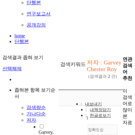
단행본
연구보고서
공개강의
home
단행본
검색결과 좁혀 보기
연관
저자 : Garvey
검색키워드
검색
Chester Roy
선택해제
어
(검색결과
2
건)
추천
좁혀본 항목 보기순
이
서
검색
어로
내보내기
검색량순
많이
내책장담기
가나다순
한글로보기
본
1
저자
자료
정확도순
Garvey,