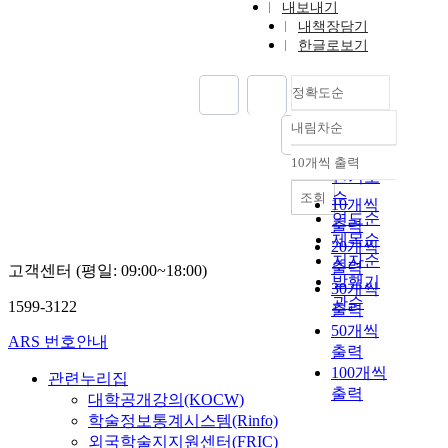
내보내기
내책장담기
한글로보기
정확도순
내림차순
정확도
순
10개씩 출력
내림차순
인기도
순
조회
10개씩
연도순
출력
제목순
20개씩
저자순
출력
고객센터 (평일: 09:00~18:00)
발행기
30개씩
관순
1599-3122
출력
50개씩
ARS 번호안내
출력
100개씩
관련누리집
출력
대학공개강의(KOCW)
학술정보통계시스템(Rinfo)
외국학술지지원센터(FRIC)