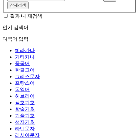
상세검색
결과 내 재검색
인기 검색어
다국어 입력
히라가나
가타카나
중국어
한글고어
그리스문자
프랑스어
독일어
히브리어
괄호기호
학술기호
기술기호
첨자기호
라틴문자
러시아문자