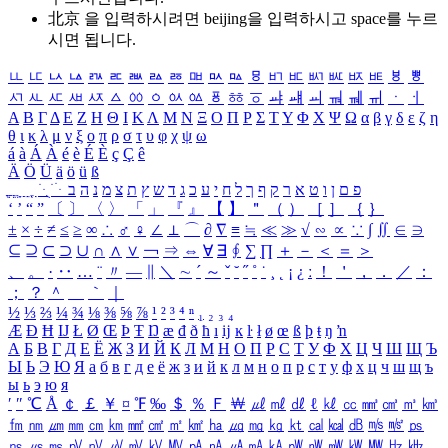
北京 을 입력하시려면
beijing
을 입력하시고 space를 누르
시면 됩니다.
ㅥ
ㅦ
ㅧ
ㅨ
ㅩ
ㅪ
ㅫ
ㅬ
ㅭ
ㅮ
ㅯ
ㅰ
ㅱ
ㅲ
ㅳ
ㅴ
ㅵ
ㅶ
ㅷ
ㅸ
ㅹ
ㅺ
ㅻ
ㅼ
ㅽ
ㅾ
ㅿ
ㆀ
ㆁ
ㆂ
ㆃ
ㆄ
ㆅ
ㆆ
ㆇ
ㆈ
ㆉ
ㆊ
ㆋ
ㆌ
ㆍ
ㆎ
Α
Β
Γ
Δ
Ε
Ζ
Η
Θ
Ι
Κ
Λ
Μ
Ν
Ξ
Ο
Π
Ρ
Σ
Τ
Υ
Φ
Χ
Ψ
Ω
α
β
γ
δ
ε
ζ
η
θ
ι
κ
λ
μ
ν
ξ
ο
π
ρ
σ
τ
υ
φ
χ
ψ
ω
á
à
Á
À
é
è
É
È
ç
Ç
ê
Ä
Ö
Ü
ä
ö
ü
ß
ְ
ֳ
ֲ
ֱ
ָ
ַ
ֵ
ֶ
ִ
ֹ
ּ
ֻ
ׂ
ׁ
ּ
ב
ה
נ
מ
צ
ת
ץ
ש
ד
ג
כ
ע
י
ח
ל
ך
ף
ק
ר
א
ט
ו
ן
ם
פ
‘
’
“
”
〔
〕
〈
〉
「
」
『
』
【
】
＂
（
）
［
］
｛
｝
±
×
÷
≠
≤
≥
∞
∴
♂
♀
∠
⊥
⌒
∂
∇
≡
≒
≪
≫
√
∽
∝
∵
∫
∬
∈
∋
⊆
⊇
⊂
⊃
∪
∩
∧
∨
￢
⇒
⇔
∀
∃
∮
∑
∏
＋
－
＜
＝
＞
、
。
·
‥
…
¨
〃
―
∥
＼
∼
´
～
ˇ
˘
˝
˚
˙
¸
˛
¡
¿
ː
！
＇
，
．
／
：
；
？
＾
＿
｀
｜
½
⅓
⅔
¼
¾
⅛
⅜
⅝
⅞
¹
²
³
⁴
ⁿ
₁
₂
₃
₄
Æ
Ð
Ħ
Ĳ
Ł
Ø
Œ
Þ
Ŧ
Ŋ
æ
đ
ð
ħ
ı
ĳ
ĸ
ŀ
ł
ø
œ
ß
þ
ŧ
ŋ
ŉ
А
Б
В
Г
Д
Е
Ё
Ж
З
И
Й
К
Л
М
Н
О
П
Р
С
Т
У
Ф
Х
Ц
Ч
Ш
Щ
Ъ
Ы
Ь
Э
Ю
Я
а
б
в
г
д
е
ё
ж
з
и
й
к
л
м
н
о
п
р
с
т
у
ф
х
ц
ч
ш
щ
ъ
ы
ь
э
ю
я
′
″
℃
Å
￠
￡
￥
¤
℉
‰
＄
％
Ｆ
￦
㎕
㎖
㎗
ℓ
㎘
㏄
㎣
㎤
㎥
㎦
㎙
㎚
㎛
㎜
㎝
㎞
㎟
㎠
㎡
㎢
㏊
㎍
㎎
㎏
㏏
㎈
㎉
㏈
㎧
㎨
㎰
㎱
㎲
㎳
㎴
㎵
㎶
㎷
㎸
㎹
㎀
㎁
㎂
㎃
㎄
㎺
㎻
㎽
㎾
㎿
㎐
㎑