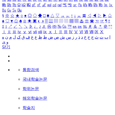
㎒
㎓
㎔
Ω
㏀
㏁
㎊
㎋
㎌
㏖
㏅
㎭
㎮
㎯
㏛
㎩
㎪
㎫
㎬
㏝
㏐
㏓
㏃
㏉
㏜
㏆
§
※
☆
★
○
●
◎
◇
◆
□
■
△
▽
→
←
↑
↓
↔
〓
◁
◀
▷
▶
♤
♠
♡
♥
♧
♣
⊙
◈
▣
◐
◑
▒
▤
▥
▨
▧
▦
▩
♨
☏
☎
☜
☞
¶
†
‡
↕
↗
↙
↖
↘
♭
♩
♪
♬
㉿
㈜
№
㏇
™
㏂
㏘
℡
＃
＆
＊
＠
ª
º
ⅰ
ⅱ
ⅲ
ⅳ
ⅴ
ⅵ
ⅶ
ⅷ
ⅸ
ⅹ
Ⅰ
Ⅱ
Ⅲ
Ⅳ
Ⅴ
Ⅵ
Ⅶ
Ⅷ
Ⅸ
Ⅹ
ا
ب
ت
ث
ج
ح
خ
د
ذ
ر
ز
س
ش
ص
ض
ط
ظ
ع
غ
ف
ق
ک
ل
م
ن
ه
و
ی
닫기
통합검색
국내학술논문
학위논문
해외학술논문
학술지