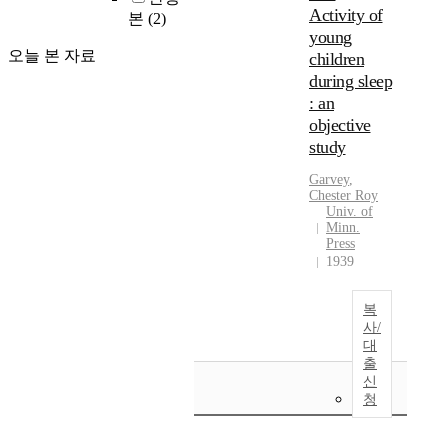
Activity of
본
(2)
young
오늘 본 자료
children
during sleep
: an
objective
study
Garvey
,
Chester
Roy
Univ. of
Minn.
Press
1939
복
사/
대
출
신
청