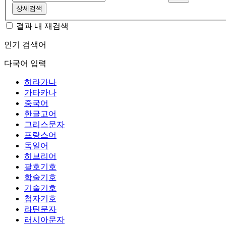
상세검색
결과 내 재검색
인기 검색어
다국어 입력
히라가나
가타카나
중국어
한글고어
그리스문자
프랑스어
독일어
히브리어
괄호기호
학술기호
기술기호
첨자기호
라틴문자
러시아문자