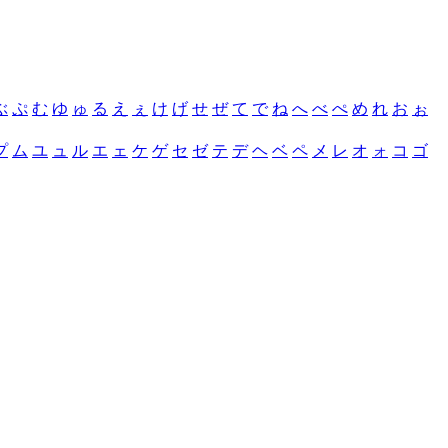
ぶ
ぷ
む
ゆ
ゅ
る
え
ぇ
け
げ
せ
ぜ
て
で
ね
へ
べ
ぺ
め
れ
お
ぉ
プ
ム
ユ
ュ
ル
エ
ェ
ケ
ゲ
セ
ゼ
テ
デ
ヘ
ベ
ペ
メ
レ
オ
ォ
コ
ゴ