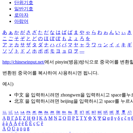
단위기호
일반기호
로마자
아랍어
あ
ぁ
か
が
さ
ざ
た
だ
な
は
ば
ぱ
ま
や
ゃ
ら
わ
ゎ
ん
い
ぃ
き
こ
ご
そ
ぞ
と
ど
の
ほ
ぼ
ぽ
も
よ
ょ
ろ
を
ア
ァ
カ
サ
ザ
タ
ダ
ナ
ハ
バ
パ
マ
ヤ
ャ
ラ
ワ
ヮ
ン
イ
ィ
キ
ギ
ソ
ゾ
ト
ド
ノ
ホ
ボ
ポ
モ
ヨ
ョ
ロ
ヲ
―
http://chineseinput.net/
에서 pinyin(병음)방식으로 중국어를 변환
변환된 중국어를 복사하여 사용하시면 됩니다.
예시)
中文 을 입력하시려면
zhongwen
을 입력하시고 space를
北京 을 입력하시려면
beijing
을 입력하시고 space를 누르
ㅥ
ㅦ
ㅧ
ㅨ
ㅩ
ㅪ
ㅫ
ㅬ
ㅭ
ㅮ
ㅯ
ㅰ
ㅱ
ㅲ
ㅳ
ㅴ
ㅵ
ㅶ
ㅷ
ㅸ
ㅹ
ㅺ
Α
Β
Γ
Δ
Ε
Ζ
Η
Θ
Ι
Κ
Λ
Μ
Ν
Ξ
Ο
Π
Ρ
Σ
Τ
Υ
Φ
Χ
Ψ
Ω
α
β
γ
δ
ε
ζ
η
á
à
Á
À
é
è
É
È
ç
Ç
ê
Ä
Ö
Ü
ä
ö
ü
ß