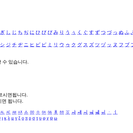
ぎ
し
じ
ち
ぢ
に
ひ
び
ぴ
み
り
う
ぅ
く
ぐ
す
ず
つ
づ
っ
ぬ
ふ
シ
ジ
チ
ヂ
ニ
ヒ
ビ
ピ
ミ
リ
ウ
ゥ
ク
グ
ス
ズ
ツ
ヅ
ッ
ヌ
フ
ブ
할 수 있습니다.
누르시면됩니다.
시면 됩니다.
ㅻ
ㅼ
ㅽ
ㅾ
ㅿ
ㆀ
ㆁ
ㆂ
ㆃ
ㆄ
ㆅ
ㆆ
ㆇ
ㆈ
ㆉ
ㆊ
ㆋ
ㆌ
ㆍ
ㆎ
θ
ι
κ
λ
μ
ν
ξ
ο
π
ρ
σ
τ
υ
φ
χ
ψ
ω