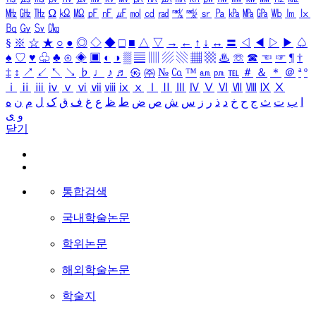
㎒
㎓
㎔
Ω
㏀
㏁
㎊
㎋
㎌
㏖
㏅
㎭
㎮
㎯
㏛
㎩
㎪
㎫
㎬
㏝
㏐
㏓
㏃
㏉
㏜
㏆
§
※
☆
★
○
●
◎
◇
◆
□
■
△
▽
→
←
↑
↓
↔
〓
◁
◀
▷
▶
♤
♠
♡
♥
♧
♣
⊙
◈
▣
◐
◑
▒
▤
▥
▨
▧
▦
▩
♨
☏
☎
☜
☞
¶
†
‡
↕
↗
↙
↖
↘
♭
♩
♪
♬
㉿
㈜
№
㏇
™
㏂
㏘
℡
＃
＆
＊
＠
ª
º
ⅰ
ⅱ
ⅲ
ⅳ
ⅴ
ⅵ
ⅶ
ⅷ
ⅸ
ⅹ
Ⅰ
Ⅱ
Ⅲ
Ⅳ
Ⅴ
Ⅵ
Ⅶ
Ⅷ
Ⅸ
Ⅹ
ا
ب
ت
ث
ج
ح
خ
د
ذ
ر
ز
س
ش
ص
ض
ط
ظ
ع
غ
ف
ق
ک
ل
م
ن
ه
و
ی
닫기
통합검색
국내학술논문
학위논문
해외학술논문
학술지