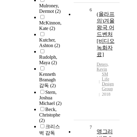
Mulroney,
6
Dermot
(2)
(올라프
의)겨울
McKinnon,
왕국 어
Kate
(2)
드벤처
Kutcher,
[비디오
Ashton
(2)
녹화자
료]
Rudolph,
Maya
(2)
Deters,
Kevin
Kenneth
SM
Life
Branagh
Design
감독
(2)
Group
Stern,
2018
Joshua
Michael
(2)
Beck,
Christophe
(2)
크리스
7
앵그리
벅 감독