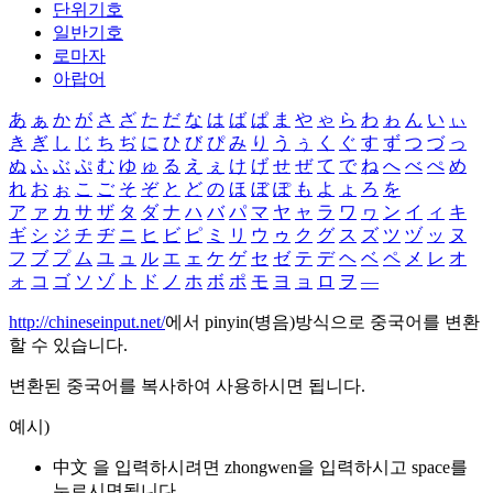
단위기호
일반기호
로마자
아랍어
あ
ぁ
か
が
さ
ざ
た
だ
な
は
ば
ぱ
ま
や
ゃ
ら
わ
ゎ
ん
い
ぃ
き
ぎ
し
じ
ち
ぢ
に
ひ
び
ぴ
み
り
う
ぅ
く
ぐ
す
ず
つ
づ
っ
ぬ
ふ
ぶ
ぷ
む
ゆ
ゅ
る
え
ぇ
け
げ
せ
ぜ
て
で
ね
へ
べ
ぺ
め
れ
お
ぉ
こ
ご
そ
ぞ
と
ど
の
ほ
ぼ
ぽ
も
よ
ょ
ろ
を
ア
ァ
カ
サ
ザ
タ
ダ
ナ
ハ
バ
パ
マ
ヤ
ャ
ラ
ワ
ヮ
ン
イ
ィ
キ
ギ
シ
ジ
チ
ヂ
ニ
ヒ
ビ
ピ
ミ
リ
ウ
ゥ
ク
グ
ス
ズ
ツ
ヅ
ッ
ヌ
フ
ブ
プ
ム
ユ
ュ
ル
エ
ェ
ケ
ゲ
セ
ゼ
テ
デ
ヘ
ベ
ペ
メ
レ
オ
ォ
コ
ゴ
ソ
ゾ
ト
ド
ノ
ホ
ボ
ポ
モ
ヨ
ョ
ロ
ヲ
―
http://chineseinput.net/
에서 pinyin(병음)방식으로 중국어를 변환
할 수 있습니다.
변환된 중국어를 복사하여 사용하시면 됩니다.
예시)
中文 을 입력하시려면
zhongwen
을 입력하시고 space를
누르시면됩니다.