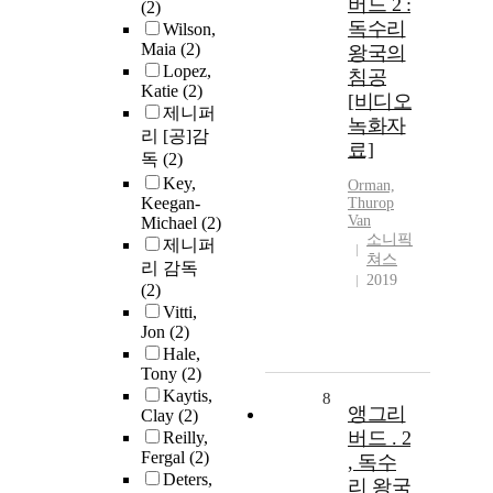
버드 2 :
(2)
독수리
Wilson,
Maia
(2)
왕국의
Lopez,
침공
Katie
(2)
[비디오
제니퍼
녹화자
리 [공]감
료]
독
(2)
Key,
Orman,
Keegan-
Thurop
Van
Michael
(2)
소니픽
제니퍼
쳐스
리 감독
2019
(2)
Vitti,
Jon
(2)
Hale,
Tony
(2)
Kaytis,
8
앵그리
Clay
(2)
버드 . 2
Reilly,
Fergal
(2)
, 독수
Deters,
리 왕국