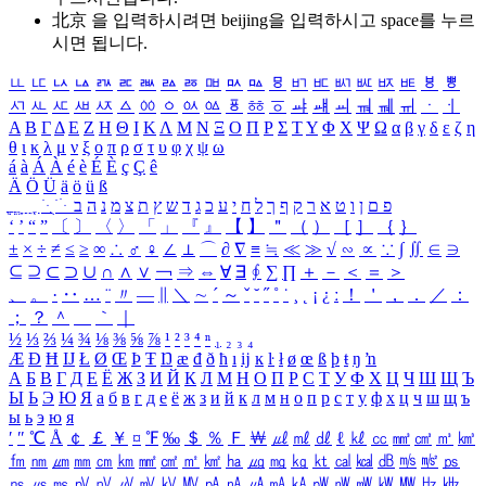
北京 을 입력하시려면
beijing
을 입력하시고 space를 누르
시면 됩니다.
ㅥ
ㅦ
ㅧ
ㅨ
ㅩ
ㅪ
ㅫ
ㅬ
ㅭ
ㅮ
ㅯ
ㅰ
ㅱ
ㅲ
ㅳ
ㅴ
ㅵ
ㅶ
ㅷ
ㅸ
ㅹ
ㅺ
ㅻ
ㅼ
ㅽ
ㅾ
ㅿ
ㆀ
ㆁ
ㆂ
ㆃ
ㆄ
ㆅ
ㆆ
ㆇ
ㆈ
ㆉ
ㆊ
ㆋ
ㆌ
ㆍ
ㆎ
Α
Β
Γ
Δ
Ε
Ζ
Η
Θ
Ι
Κ
Λ
Μ
Ν
Ξ
Ο
Π
Ρ
Σ
Τ
Υ
Φ
Χ
Ψ
Ω
α
β
γ
δ
ε
ζ
η
θ
ι
κ
λ
μ
ν
ξ
ο
π
ρ
σ
τ
υ
φ
χ
ψ
ω
á
à
Á
À
é
è
É
È
ç
Ç
ê
Ä
Ö
Ü
ä
ö
ü
ß
ְ
ֳ
ֲ
ֱ
ָ
ַ
ֵ
ֶ
ִ
ֹ
ּ
ֻ
ׂ
ׁ
ּ
ב
ה
נ
מ
צ
ת
ץ
ש
ד
ג
כ
ע
י
ח
ל
ך
ף
ק
ר
א
ט
ו
ן
ם
פ
‘
’
“
”
〔
〕
〈
〉
「
」
『
』
【
】
＂
（
）
［
］
｛
｝
±
×
÷
≠
≤
≥
∞
∴
♂
♀
∠
⊥
⌒
∂
∇
≡
≒
≪
≫
√
∽
∝
∵
∫
∬
∈
∋
⊆
⊇
⊂
⊃
∪
∩
∧
∨
￢
⇒
⇔
∀
∃
∮
∑
∏
＋
－
＜
＝
＞
、
。
·
‥
…
¨
〃
―
∥
＼
∼
´
～
ˇ
˘
˝
˚
˙
¸
˛
¡
¿
ː
！
＇
，
．
／
：
；
？
＾
＿
｀
｜
½
⅓
⅔
¼
¾
⅛
⅜
⅝
⅞
¹
²
³
⁴
ⁿ
₁
₂
₃
₄
Æ
Ð
Ħ
Ĳ
Ł
Ø
Œ
Þ
Ŧ
Ŋ
æ
đ
ð
ħ
ı
ĳ
ĸ
ŀ
ł
ø
œ
ß
þ
ŧ
ŋ
ŉ
А
Б
В
Г
Д
Е
Ё
Ж
З
И
Й
К
Л
М
Н
О
П
Р
С
Т
У
Ф
Х
Ц
Ч
Ш
Щ
Ъ
Ы
Ь
Э
Ю
Я
а
б
в
г
д
е
ё
ж
з
и
й
к
л
м
н
о
п
р
с
т
у
ф
х
ц
ч
ш
щ
ъ
ы
ь
э
ю
я
′
″
℃
Å
￠
￡
￥
¤
℉
‰
＄
％
Ｆ
￦
㎕
㎖
㎗
ℓ
㎘
㏄
㎣
㎤
㎥
㎦
㎙
㎚
㎛
㎜
㎝
㎞
㎟
㎠
㎡
㎢
㏊
㎍
㎎
㎏
㏏
㎈
㎉
㏈
㎧
㎨
㎰
㎱
㎲
㎳
㎴
㎵
㎶
㎷
㎸
㎹
㎀
㎁
㎂
㎃
㎄
㎺
㎻
㎽
㎾
㎿
㎐
㎑