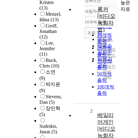
정확도순
Kristen
높은
(13)
록커
자료
내림차순
정확도
Menzel,
[비디오
Idina
(13)
순
10개씩 출력
녹화자
내림차순
Groff,
인기도
료]
Jonathan
순
조회
10개씩
(12)
연도순
Cattaneo,
출력
Lee,
Peter
제목순
20개씩
Jennifer
이십세
저자순
(11)
출력
기폭스
발행기
Buck,
30개씩
홈 엔
관순
Chris
(10)
터테인
출력
소연
먼트
50개씩
(9)
2009
출력
박지윤
100개씩
(9)
출력
Stevens,
Dan
(5)
장민혁
2
(5)
베일리
어게인
Sudeikis,
[비디오
Jason
(5)
녹화자