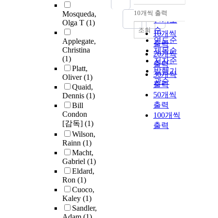
순
10개씩 출력
Mosqueda,
내림차순
인기도
Olga T
(1)
순
조회
10개씩
연도순
Applegate,
출력
Christina
제목순
20개씩
(1)
저자순
출력
Platt,
발행기
30개씩
Oliver
(1)
관순
출력
Quaid,
50개씩
Dennis
(1)
출력
Bill
Condon
100개씩
[감독]
(1)
출력
Wilson,
Rainn
(1)
Macht,
Gabriel
(1)
Eldard,
Ron
(1)
Cuoco,
Kaley
(1)
Sandler,
Adam
(1)