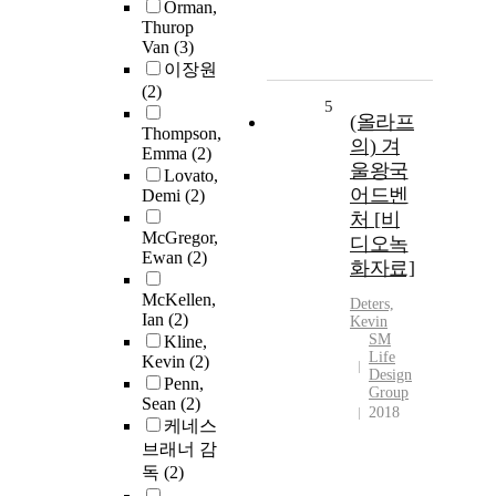
Orman,
Thurop
Van
(3)
이장원
(2)
5
(올라프
Thompson,
의) 겨
Emma
(2)
울왕국
Lovato,
어드벤
Demi
(2)
처 [비
McGregor,
디오녹
Ewan
(2)
화자료]
McKellen,
Deters,
Ian
(2)
Kevin
SM
Kline,
Life
Kevin
(2)
Design
Penn,
Group
Sean
(2)
2018
케네스
브래너 감
독
(2)