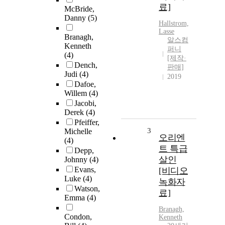
료]
McBride,
Danny
(5)
Hallstrom,
Lasse
Branagh,
알스컴
Kenneth
퍼니
(4)
[제작·
Dench,
판매]
Judi
(4)
2019
Dafoe,
Willem
(4)
Jacobi,
Derek
(4)
Pfeiffer,
3
Michelle
오리엔
(4)
트 특급
Depp,
살인
Johnny
(4)
Evans,
[비디오
Luke
(4)
녹화자
Watson,
료]
Emma
(4)
Branagh,
Condon,
Kenneth