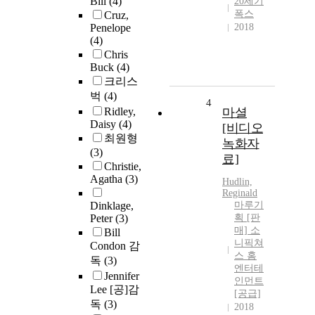
Bill
(4)
20세기
폭스
Cruz,
Penelope
2018
(4)
Chris
Buck
(4)
크리스
벅
(4)
4
Ridley,
마셜
Daisy
(4)
[비디오
최원형
녹화자
(3)
료]
Christie,
Agatha
(3)
Hudlin,
Reginald
Dinklage,
마루기
Peter
(3)
획 [판
매] 소
Bill
니픽쳐
Condon 감
스 홈
독
(3)
엔터테
Jennifer
인먼트
Lee [공]감
[공급]
독
(3)
2018