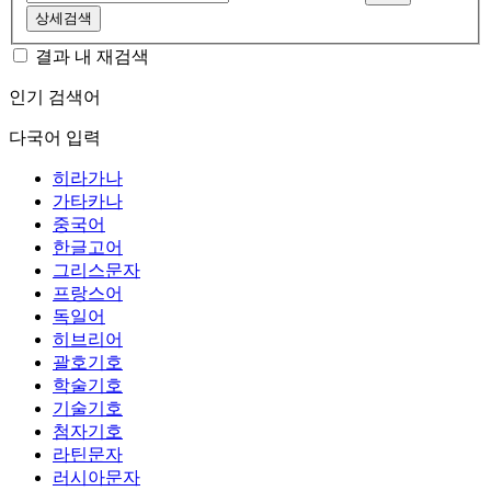
상세검색
결과 내 재검색
인기 검색어
다국어 입력
히라가나
가타카나
중국어
한글고어
그리스문자
프랑스어
독일어
히브리어
괄호기호
학술기호
기술기호
첨자기호
라틴문자
러시아문자