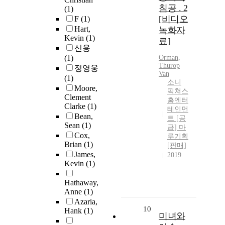
침공 . 2
(1)
[비디오
F
(1)
Hart,
녹화자
Kevin
(1)
료]
신용
(1)
Orman,
Thurop
정영웅
Van
(1)
소니
Moore,
픽쳐스
Clement
홈엔터
Clarke
(1)
테인먼
Bean,
트 [공
Sean
(1)
급] 마
Cox,
루기획
Brian
(1)
[판매]
James,
2019
Kevin
(1)
Hathaway,
Anne
(1)
Azaria,
10
Hank
(1)
미녀와