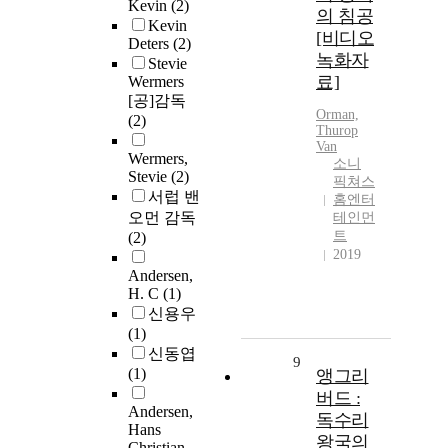
Kevin
(2)
의 침공
Kevin
[비디오
Deters
(2)
녹화자
Stevie
료]
Wermers
[공]감독
Orman,
(2)
Thurop
Van
Wermers,
소니
Stevie
(2)
픽쳐스
서럽 밴
홈엔터
오먼 감독
테인먼
트
(2)
2019
Andersen,
H. C
(1)
신용우
(1)
신동엽
9
(1)
앵그리
버드 :
Andersen,
독수리
Hans
왕국의
Christian