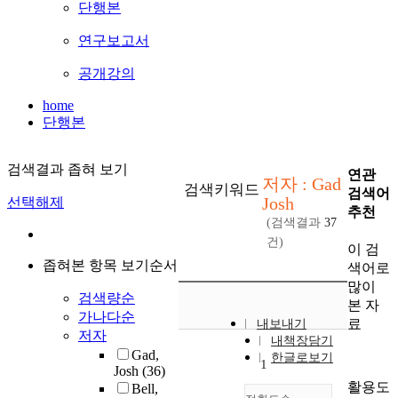
단행본
연구보고서
공개강의
home
단행본
검색결과 좁혀 보기
연관
저자 : Gad
검색키워드
검색어
Josh
선택해제
추천
(검색결과
37
건)
이 검
좁혀본 항목 보기순서
색어로
많이
검색량순
본 자
가나다순
료
내보내기
저자
내책장담기
Gad,
한글로보기
1
Josh
(36)
활용도
Bell,