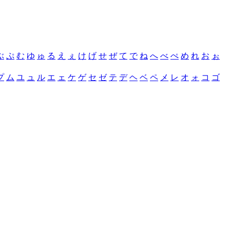
ぶ
ぷ
む
ゆ
ゅ
る
え
ぇ
け
げ
せ
ぜ
て
で
ね
へ
べ
ぺ
め
れ
お
ぉ
プ
ム
ユ
ュ
ル
エ
ェ
ケ
ゲ
セ
ゼ
テ
デ
ヘ
ベ
ペ
メ
レ
オ
ォ
コ
ゴ