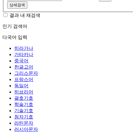
상세검색
결과 내 재검색
인기 검색어
다국어 입력
히라가나
가타카나
중국어
한글고어
그리스문자
프랑스어
독일어
히브리어
괄호기호
학술기호
기술기호
첨자기호
라틴문자
러시아문자