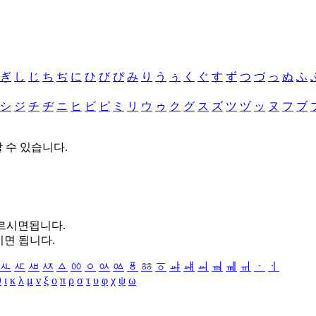
ぎ
し
じ
ち
ぢ
に
ひ
び
ぴ
み
り
う
ぅ
く
ぐ
す
ず
つ
づ
っ
ぬ
ふ
シ
ジ
チ
ヂ
ニ
ヒ
ビ
ピ
ミ
リ
ウ
ゥ
ク
グ
ス
ズ
ツ
ヅ
ッ
ヌ
フ
ブ
할 수 있습니다.
누르시면됩니다.
시면 됩니다.
ㅻ
ㅼ
ㅽ
ㅾ
ㅿ
ㆀ
ㆁ
ㆂ
ㆃ
ㆄ
ㆅ
ㆆ
ㆇ
ㆈ
ㆉ
ㆊ
ㆋ
ㆌ
ㆍ
ㆎ
θ
ι
κ
λ
μ
ν
ξ
ο
π
ρ
σ
τ
υ
φ
χ
ψ
ω