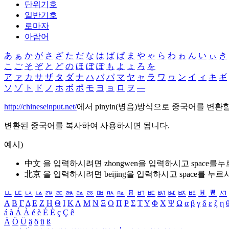
단위기호
일반기호
로마자
아랍어
あ
ぁ
か
が
さ
ざ
た
だ
な
は
ば
ぱ
ま
や
ゃ
ら
わ
ゎ
ん
い
ぃ
き
こ
ご
そ
ぞ
と
ど
の
ほ
ぼ
ぽ
も
よ
ょ
ろ
を
ア
ァ
カ
サ
ザ
タ
ダ
ナ
ハ
バ
パ
マ
ヤ
ャ
ラ
ワ
ヮ
ン
イ
ィ
キ
ギ
ソ
ゾ
ト
ド
ノ
ホ
ボ
ポ
モ
ヨ
ョ
ロ
ヲ
―
http://chineseinput.net/
에서 pinyin(병음)방식으로 중국어를 변환
변환된 중국어를 복사하여 사용하시면 됩니다.
예시)
中文 을 입력하시려면
zhongwen
을 입력하시고 space를
北京 을 입력하시려면
beijing
을 입력하시고 space를 누르
ㅥ
ㅦ
ㅧ
ㅨ
ㅩ
ㅪ
ㅫ
ㅬ
ㅭ
ㅮ
ㅯ
ㅰ
ㅱ
ㅲ
ㅳ
ㅴ
ㅵ
ㅶ
ㅷ
ㅸ
ㅹ
ㅺ
Α
Β
Γ
Δ
Ε
Ζ
Η
Θ
Ι
Κ
Λ
Μ
Ν
Ξ
Ο
Π
Ρ
Σ
Τ
Υ
Φ
Χ
Ψ
Ω
α
β
γ
δ
ε
ζ
η
á
à
Á
À
é
è
É
È
ç
Ç
ê
Ä
Ö
Ü
ä
ö
ü
ß