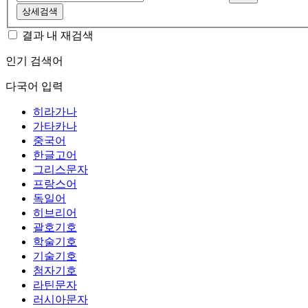
상세검색
결과 내 재검색
인기 검색어
다국어 입력
히라가나
가타카나
중국어
한글고어
그리스문자
프랑스어
독일어
히브리어
괄호기호
학술기호
기술기호
첨자기호
라틴문자
러시아문자