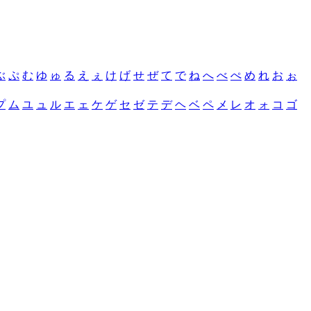
ぶ
ぷ
む
ゆ
ゅ
る
え
ぇ
け
げ
せ
ぜ
て
で
ね
へ
べ
ぺ
め
れ
お
ぉ
プ
ム
ユ
ュ
ル
エ
ェ
ケ
ゲ
セ
ゼ
テ
デ
ヘ
ベ
ペ
メ
レ
オ
ォ
コ
ゴ