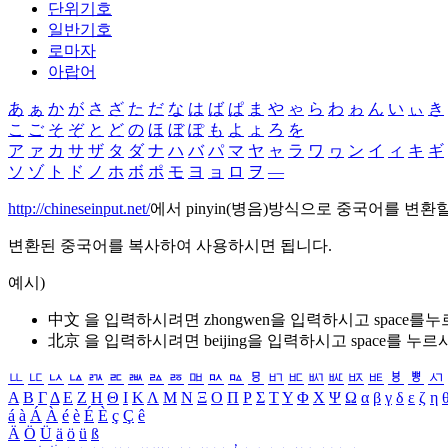
단위기호
일반기호
로마자
아랍어
あ
ぁ
か
が
さ
ざ
た
だ
な
は
ば
ぱ
ま
や
ゃ
ら
わ
ゎ
ん
い
ぃ
き
こ
ご
そ
ぞ
と
ど
の
ほ
ぼ
ぽ
も
よ
ょ
ろ
を
ア
ァ
カ
サ
ザ
タ
ダ
ナ
ハ
バ
パ
マ
ヤ
ャ
ラ
ワ
ヮ
ン
イ
ィ
キ
ギ
ソ
ゾ
ト
ド
ノ
ホ
ボ
ポ
モ
ヨ
ョ
ロ
ヲ
―
http://chineseinput.net/
에서 pinyin(병음)방식으로 중국어를 변환
변환된 중국어를 복사하여 사용하시면 됩니다.
예시)
中文 을 입력하시려면
zhongwen
을 입력하시고 space를
北京 을 입력하시려면
beijing
을 입력하시고 space를 누르
ㅥ
ㅦ
ㅧ
ㅨ
ㅩ
ㅪ
ㅫ
ㅬ
ㅭ
ㅮ
ㅯ
ㅰ
ㅱ
ㅲ
ㅳ
ㅴ
ㅵ
ㅶ
ㅷ
ㅸ
ㅹ
ㅺ
Α
Β
Γ
Δ
Ε
Ζ
Η
Θ
Ι
Κ
Λ
Μ
Ν
Ξ
Ο
Π
Ρ
Σ
Τ
Υ
Φ
Χ
Ψ
Ω
α
β
γ
δ
ε
ζ
η
á
à
Á
À
é
è
É
È
ç
Ç
ê
Ä
Ö
Ü
ä
ö
ü
ß