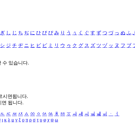
ぎ
し
じ
ち
ぢ
に
ひ
び
ぴ
み
り
う
ぅ
く
ぐ
す
ず
つ
づ
っ
ぬ
ふ
シ
ジ
チ
ヂ
ニ
ヒ
ビ
ピ
ミ
リ
ウ
ゥ
ク
グ
ス
ズ
ツ
ヅ
ッ
ヌ
フ
ブ
할 수 있습니다.
누르시면됩니다.
시면 됩니다.
ㅻ
ㅼ
ㅽ
ㅾ
ㅿ
ㆀ
ㆁ
ㆂ
ㆃ
ㆄ
ㆅ
ㆆ
ㆇ
ㆈ
ㆉ
ㆊ
ㆋ
ㆌ
ㆍ
ㆎ
θ
ι
κ
λ
μ
ν
ξ
ο
π
ρ
σ
τ
υ
φ
χ
ψ
ω