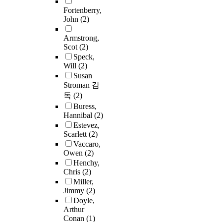
Fortenberry,
John
(2)
Armstrong,
Scot
(2)
Speck,
Will
(2)
Susan
Stroman 감
독
(2)
Buress,
Hannibal
(2)
Estevez,
Scarlett
(2)
Vaccaro,
Owen
(2)
Henchy,
Chris
(2)
Miller,
Jimmy
(2)
Doyle,
Arthur
Conan
(1)