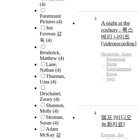
(4)
Paramount
3
Pictures
(4)
A night at the
Jon
roxbury : 록스
Favreau 감
베리 나이트
독
(4)
[videorecording]
Broderick,
Heckering, Aamy
Matthew
(4)
Paramount
Lane,
Home
Entertainment
Nathan
(4)
Korea
Thurman,
2002
Uma
(4)
Deschanel,
Zooey
(4)
Shannon,
Molly
(4)
4
엘프 [비디오
Stroman,
Susan
(4)
녹화자료]
Adam
McKay 감
Favreau, Jon