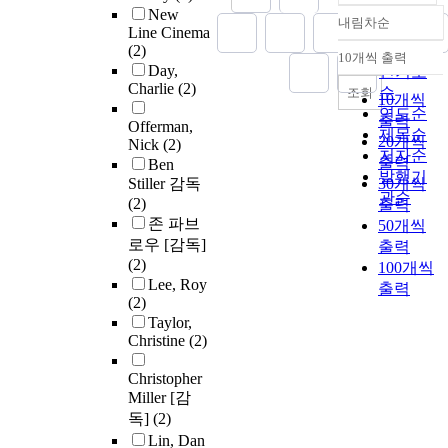
New
내림차순
정확도
Line Cinema
(2)
순
10개씩 출력
내림차순
Day,
인기도
Charlie
(2)
순
조회
10개씩
연도순
출력
Offerman,
제목순
20개씩
Nick
(2)
저자순
출력
Ben
발행기
Stiller 감독
30개씩
관순
(2)
출력
존 파브
50개씩
로우 [감독]
출력
(2)
100개씩
Lee, Roy
출력
(2)
Taylor,
Christine
(2)
Christopher
Miller [감
독]
(2)
Lin, Dan