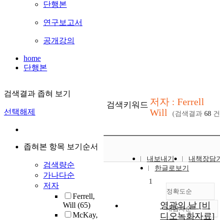
단행본
연구보고서
공개강의
home
단행본
검색결과 좁혀 보기
저자 : Ferrell
검색키워드
Will
선택해제
(검색결과
68
건
좁혀본 항목 보기순서
내보내기
내책장담
검색량순
한글로보기
가나다순
1
저자
정확도순
Ferrell,
영광의 날 [비
Will
(65)
내림차순
정확도
McKay,
디오녹화자료]