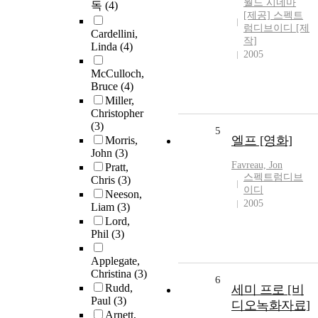
월드 시네마
독
(4)
[제공] 스펙트
럼디브이디 [제
Cardellini,
작]
Linda
(4)
2005
McCulloch,
Bruce
(4)
Miller,
Christopher
(3)
5
엘프 [영화]
Morris,
John
(3)
Favreau, Jon
Pratt,
스펙트럼디브
Chris
(3)
이디
Neeson,
2005
Liam
(3)
Lord,
Phil
(3)
Applegate,
Christina
(3)
6
Rudd,
세미 프로 [비
Paul
(3)
디오녹화자료]
Arnett,