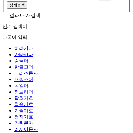
상세검색
결과 내 재검색
인기 검색어
다국어 입력
히라가나
가타카나
중국어
한글고어
그리스문자
프랑스어
독일어
히브리어
괄호기호
학술기호
기술기호
첨자기호
라틴문자
러시아문자