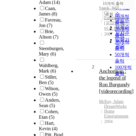
순
Adam
(14)
10개씩 출력
내림차순
인기도
Caan,
Speck,
Will
CJ
James
(8)
순
조회
10개씩
Entertainment
Favreau,
연도순
출력
[공급] 아트서
Jon
(7)
제목순
비스 [판매]
20개씩
Brie,
저자순
2007
출력
Alison
(7)
발행기
30개씩
관순
출력
Steenburgen,
Mary
(6)
50개씩
출력
Wahlberg,
2
100개씩
Anchorman :
Mark
(6)
출력
Stiller,
the legend of
Ben
(5)
Ron Burgundy
Wilson,
[videorecording]
Owen
(5)
Anders,
McKay, Adam
Sean
(5)
DreamWorks
Cohen,
Home
Entertainment
Etan
(5)
2004
Hart,
Kevin
(4)
Pitt, Brad