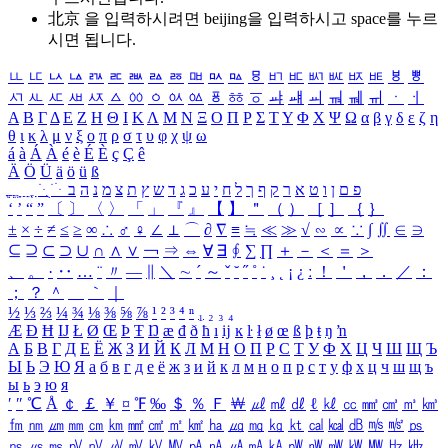
北京 을 입력하시려면
beijing
을 입력하시고 space를 누르
시면 됩니다.
ㅥ
ㅦ
ㅧ
ㅨ
ㅩ
ㅪ
ㅫ
ㅬ
ㅭ
ㅮ
ㅯ
ㅰ
ㅱ
ㅲ
ㅳ
ㅴ
ㅵ
ㅶ
ㅷ
ㅸ
ㅹ
ㅺ
ㅻ
ㅼ
ㅽ
ㅾ
ㅿ
ㆀ
ㆁ
ㆂ
ㆃ
ㆄ
ㆅ
ㆆ
ㆇ
ㆈ
ㆉ
ㆊ
ㆋ
ㆌ
ㆍ
ㆎ
Α
Β
Γ
Δ
Ε
Ζ
Η
Θ
Ι
Κ
Λ
Μ
Ν
Ξ
Ο
Π
Ρ
Σ
Τ
Υ
Φ
Χ
Ψ
Ω
α
β
γ
δ
ε
ζ
η
θ
ι
κ
λ
μ
ν
ξ
ο
π
ρ
σ
τ
υ
φ
χ
ψ
ω
á
à
Á
À
é
è
É
È
ç
Ç
ê
Ä
Ö
Ü
ä
ö
ü
ß
ְ
ֳ
ֲ
ֱ
ָ
ַ
ֵ
ֶ
ִ
ֹ
ּ
ֻ
ׂ
ׁ
ּ
ב
ה
נ
מ
צ
ת
ץ
ש
ד
ג
כ
ע
י
ח
ל
ך
ף
ק
ר
א
ט
ו
ן
ם
פ
‘
’
“
”
〔
〕
〈
〉
「
」
『
』
【
】
＂
（
）
［
］
｛
｝
±
×
÷
≠
≤
≥
∞
∴
♂
♀
∠
⊥
⌒
∂
∇
≡
≒
≪
≫
√
∽
∝
∵
∫
∬
∈
∋
⊆
⊇
⊂
⊃
∪
∩
∧
∨
￢
⇒
⇔
∀
∃
∮
∑
∏
＋
－
＜
＝
＞
、
。
·
‥
…
¨
〃
―
∥
＼
∼
´
～
ˇ
˘
˝
˚
˙
¸
˛
¡
¿
ː
！
＇
，
．
／
：
；
？
＾
＿
｀
｜
½
⅓
⅔
¼
¾
⅛
⅜
⅝
⅞
¹
²
³
⁴
ⁿ
₁
₂
₃
₄
Æ
Ð
Ħ
Ĳ
Ł
Ø
Œ
Þ
Ŧ
Ŋ
æ
đ
ð
ħ
ı
ĳ
ĸ
ŀ
ł
ø
œ
ß
þ
ŧ
ŋ
ŉ
А
Б
В
Г
Д
Е
Ё
Ж
З
И
Й
К
Л
М
Н
О
П
Р
С
Т
У
Ф
Х
Ц
Ч
Ш
Щ
Ъ
Ы
Ь
Э
Ю
Я
а
б
в
г
д
е
ё
ж
з
и
й
к
л
м
н
о
п
р
с
т
у
ф
х
ц
ч
ш
щ
ъ
ы
ь
э
ю
я
′
″
℃
Å
￠
￡
￥
¤
℉
‰
＄
％
Ｆ
￦
㎕
㎖
㎗
ℓ
㎘
㏄
㎣
㎤
㎥
㎦
㎙
㎚
㎛
㎜
㎝
㎞
㎟
㎠
㎡
㎢
㏊
㎍
㎎
㎏
㏏
㎈
㎉
㏈
㎧
㎨
㎰
㎱
㎲
㎳
㎴
㎵
㎶
㎷
㎸
㎹
㎀
㎁
㎂
㎃
㎄
㎺
㎻
㎽
㎾
㎿
㎐
㎑