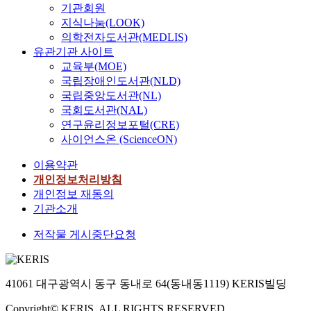
기관회원
지식나눔(LOOK)
의학전자도서관(MEDLIS)
유관기관 사이트
교육부(MOE)
국립장애인도서관(NLD)
국립중앙도서관(NL)
국회도서관(NAL)
연구윤리정보포털(CRE)
사이언스온 (ScienceON)
이용약관
개인정보처리방침
개인정보 재동의
기관소개
저작물 게시중단요청
41061 대구광역시 동구 동내로 64(동내동1119) KERIS빌딩
Copyright© KERIS. ALL RIGHTS RESERVED