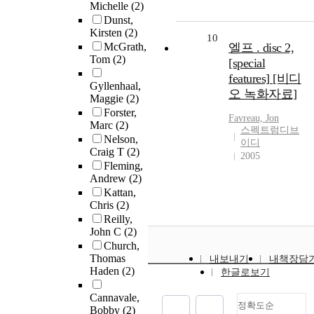
Michelle
(2)
Dunst,
Kirsten
(2)
10
McGrath,
엘프 . disc 2,
Tom
(2)
[special
features] [비디
Gyllenhaal,
오 녹화자료]
Maggie
(2)
Forster,
Favreau, Jon
Marc
(2)
스펙트럼디브
Nelson,
이디
Craig T
(2)
2005
Fleming,
Andrew
(2)
Kattan,
Chris
(2)
Reilly,
John C
(2)
Church,
Thomas
내보내기
내책장담
Haden
(2)
한글로보기
Cannavale,
정확도순
Bobby
(2)