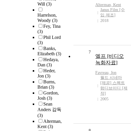
Will
(3)
Alterman, Kent
Janus Film [수
Harrelson,
입·제조]
Woody
(3)
2018
Fey, Tina
(3)
Phil Lord
(3)
Banks,
7
Elizabeth
(3)
엘프 [비디오
Hedaya,
녹화자료]
Dan
(3)
Heder,
Favreau, Jon
Jon
(3)
월드 시네마
Burns,
[제공] 스펙트
Brian
(3)
럼디브이디 [제
Gordon,
작]
Josh
(3)
2005
Sean
Anders 감독
(3)
Alterman,
Kent
(3)
8