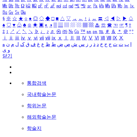
㎒
㎓
㎔
Ω
㏀
㏁
㎊
㎋
㎌
㏖
㏅
㎭
㎮
㎯
㏛
㎩
㎪
㎫
㎬
㏝
㏐
㏓
㏃
㏉
㏜
㏆
§
※
☆
★
○
●
◎
◇
◆
□
■
△
▽
→
←
↑
↓
↔
〓
◁
◀
▷
▶
♤
♠
♡
♥
♧
♣
⊙
◈
▣
◐
◑
▒
▤
▥
▨
▧
▦
▩
♨
☏
☎
☜
☞
¶
†
‡
↕
↗
↙
↖
↘
♭
♩
♪
♬
㉿
㈜
№
㏇
™
㏂
㏘
℡
＃
＆
＊
＠
ª
º
ⅰ
ⅱ
ⅲ
ⅳ
ⅴ
ⅵ
ⅶ
ⅷ
ⅸ
ⅹ
Ⅰ
Ⅱ
Ⅲ
Ⅳ
Ⅴ
Ⅵ
Ⅶ
Ⅷ
Ⅸ
Ⅹ
ا
ب
ت
ث
ج
ح
خ
د
ذ
ر
ز
س
ش
ص
ض
ط
ظ
ع
غ
ف
ق
ک
ل
م
ن
ه
و
ی
닫기
통합검색
국내학술논문
학위논문
해외학술논문
학술지