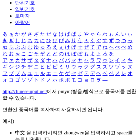
단위기호
일반기호
로마자
아랍어
あ
ぁ
か
が
さ
ざ
た
だ
な
は
ば
ぱ
ま
や
ゃ
ら
わ
ゎ
ん
い
ぃ
き
ぎ
し
じ
ち
ぢ
に
ひ
び
ぴ
み
り
う
ぅ
く
ぐ
す
ず
つ
づ
っ
ぬ
ふ
ぶ
ぷ
む
ゆ
ゅ
る
え
ぇ
け
げ
せ
ぜ
て
で
ね
へ
べ
ぺ
め
れ
お
ぉ
こ
ご
そ
ぞ
と
ど
の
ほ
ぼ
ぽ
も
よ
ょ
ろ
を
ア
ァ
カ
サ
ザ
タ
ダ
ナ
ハ
バ
パ
マ
ヤ
ャ
ラ
ワ
ヮ
ン
イ
ィ
キ
ギ
シ
ジ
チ
ヂ
ニ
ヒ
ビ
ピ
ミ
リ
ウ
ゥ
ク
グ
ス
ズ
ツ
ヅ
ッ
ヌ
フ
ブ
プ
ム
ユ
ュ
ル
エ
ェ
ケ
ゲ
セ
ゼ
テ
デ
ヘ
ベ
ペ
メ
レ
オ
ォ
コ
ゴ
ソ
ゾ
ト
ド
ノ
ホ
ボ
ポ
モ
ヨ
ョ
ロ
ヲ
―
http://chineseinput.net/
에서 pinyin(병음)방식으로 중국어를 변환
할 수 있습니다.
변환된 중국어를 복사하여 사용하시면 됩니다.
예시)
中文 을 입력하시려면
zhongwen
을 입력하시고 space를
누르시면됩니다.