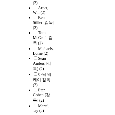
(2)
Arnet,
Will
(2)
Ben
Stiller [감독]
(2)
Tom
McGrath 감
독
(2)
Michaels,
Lorne
(2)
Sean
Anders [감
독]
(2)
아담 맥
케이 감독
(2)
Etan
Cohen [감
독]
(2)
Martel,
Jay
(2)