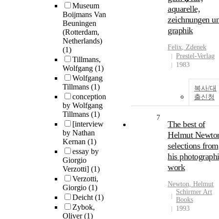
Museum
aquarelle,
Boijmans Van
zeichnungen u
Beuningen
graphik
(Rotterdam,
Netherlands)
Felix
,
Zdenek
(1)
Prestel-Verlag
Tillmans,
1983
Wolfgang
(1)
Wolfgang
Tillmans
(1)
복사/대
conception
출신청
by Wolfgang
Tillmans
(1)
7
The best of
[interview
by Nathan
Helmut Newton
Kernan
(1)
selections from
essay by
his photograph
Giorgio
work
Verzotti]
(1)
Verzotti,
Newton, Helmut
Giorgio
(1)
Schirmer Art
Deicht
(1)
Books
Zybok,
1993
Oliver
(1)