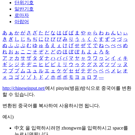
단위기호
일반기호
로마자
아랍어
あ
ぁ
か
が
さ
ざ
た
だ
な
は
ば
ぱ
ま
や
ゃ
ら
わ
ゎ
ん
い
ぃ
き
ぎ
し
じ
ち
ぢ
に
ひ
び
ぴ
み
り
う
ぅ
く
ぐ
す
ず
つ
づ
っ
ぬ
ふ
ぶ
ぷ
む
ゆ
ゅ
る
え
ぇ
け
げ
せ
ぜ
て
で
ね
へ
べ
ぺ
め
れ
お
ぉ
こ
ご
そ
ぞ
と
ど
の
ほ
ぼ
ぽ
も
よ
ょ
ろ
を
ア
ァ
カ
サ
ザ
タ
ダ
ナ
ハ
バ
パ
マ
ヤ
ャ
ラ
ワ
ヮ
ン
イ
ィ
キ
ギ
シ
ジ
チ
ヂ
ニ
ヒ
ビ
ピ
ミ
リ
ウ
ゥ
ク
グ
ス
ズ
ツ
ヅ
ッ
ヌ
フ
ブ
プ
ム
ユ
ュ
ル
エ
ェ
ケ
ゲ
セ
ゼ
テ
デ
ヘ
ベ
ペ
メ
レ
オ
ォ
コ
ゴ
ソ
ゾ
ト
ド
ノ
ホ
ボ
ポ
モ
ヨ
ョ
ロ
ヲ
―
http://chineseinput.net/
에서 pinyin(병음)방식으로 중국어를 변환
할 수 있습니다.
변환된 중국어를 복사하여 사용하시면 됩니다.
예시)
中文 을 입력하시려면
zhongwen
을 입력하시고 space를
누르시면됩니다.