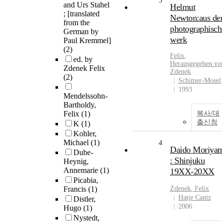
3
and Urs Stahel
Helmut
; [translated
Newton:aus d
from the
photographisch
German by
werk
Paul Kremmel]
(2)
Felix
,
ed. by
Herausgegeben vo
Zdenek Felix
Zdenek
(2)
Schimer-Mosel
1993
Mendelssohn-
Bartholdy,
Felix
(1)
복사/대
출신청
K
(1)
Kohler,
Michael
(1)
4
Daido Moriya
Dube-
: Shinjuku
Heynig,
Annemarie
(1)
19XX-20XX
Picabia,
Francis
(1)
Zdenek
,
Felix
Hatje Cantz
Distler,
2006
Hugo
(1)
Nystedt,