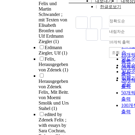
내보내기
내책장
Felix und
한글로보기
Martin
Schwander ;
mit Texten von
정확도순
Elisabeth
Bronfen und
내림차순
정확
Ulf Erdmann
순
Ziegler
(1)
10개씩 출력
내림
인기
Erdmann
순
조회
Ziegler, Ulf
(1)
10개
Felix,
연도
출력
Herausgegeben
제목
20개
von Zdenek
(1)
저자
출력
발행
30개
Herausgegeben
관순
출력
von Zdenek
Felix, Mit Beitr.
50개
von Moemi
출력
Smolik und Urs
100개
Stahel
(1)
출력
edited by
Zdenek Felix ;
with essays by
Sara Cochran,