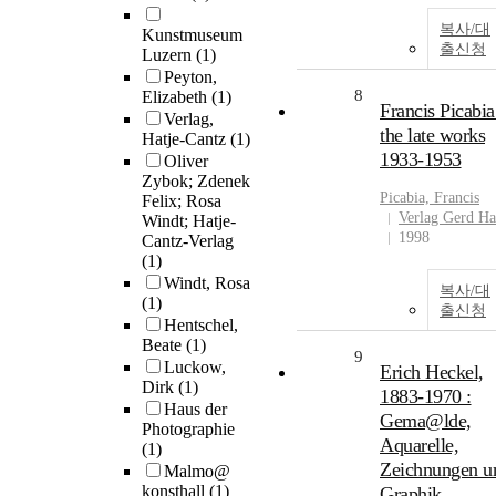
복사/대
Kunstmuseum
출신청
Luzern
(1)
Peyton,
8
Elizabeth
(1)
Francis Picabia
Verlag,
the late works
Hatje-Cantz
(1)
1933-1953
Oliver
Zybok; Zdenek
Picabia, Francis
Felix; Rosa
Verlag Gerd Ha
Windt; Hatje-
1998
Cantz-Verlag
(1)
Windt, Rosa
복사/대
(1)
출신청
Hentschel,
Beate
(1)
9
Luckow,
Erich Heckel,
Dirk
(1)
1883-1970 :
Haus der
Gema@lde,
Photographie
Aquarelle,
(1)
Zeichnungen u
Malmo@
konsthall
(1)
Graphik