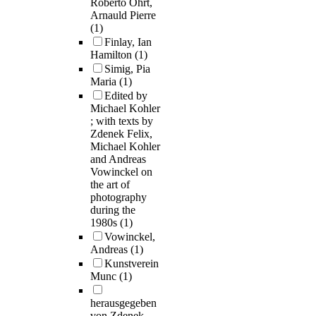
Roberto Ohrt,
Arnauld Pierre
(1)
Finlay, Ian
Hamilton
(1)
Simig, Pia
Maria
(1)
Edited by
Michael Kohler
; with texts by
Zdenek Felix,
Michael Kohler
and Andreas
Vowinckel on
the art of
photography
during the
1980s
(1)
Vowinckel,
Andreas
(1)
Kunstverein
Munc
(1)
herausgegeben
von Zdenek