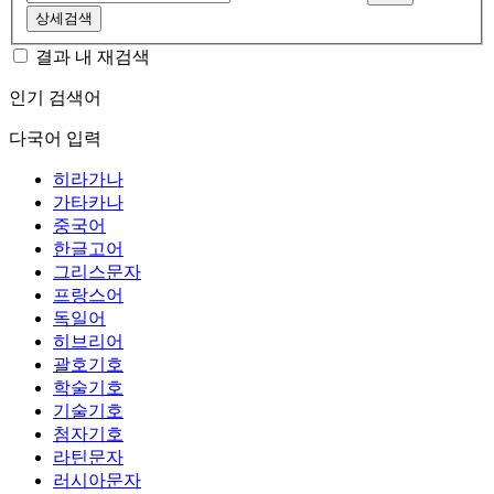
상세검색
결과 내 재검색
인기 검색어
다국어 입력
히라가나
가타카나
중국어
한글고어
그리스문자
프랑스어
독일어
히브리어
괄호기호
학술기호
기술기호
첨자기호
라틴문자
러시아문자