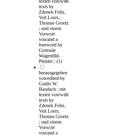
texten von/with
texts by
Zdenek Felix,
Veit Loers,
Thomas Groetz
; und einem
Vorwort
von/and a
foreword by
Gertrude
Wagenfild-
Pleister ;
(1)
herausgegeben
von/edited by
Guido W.
Baudach ; mit
texten von/with
texts by
Zdenek Felix,
Veit Loers,
Thomas Groetz
; und einem
Vorwort
von/and a