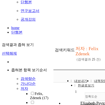
단행본
연구보고서
공개강의
home
단행본
검색결과 좁혀 보기
저자 : Felix
검색키워드
Zdenek
선택해제
(검색결과
25
건)
좁혀본 항목 보기순서
검색량순
내보내기
내책장
가나다순
한글로보기
저자
1
Felix,
정확도순
Zdenek
(17)
Elizabeth Peyt
내림차순