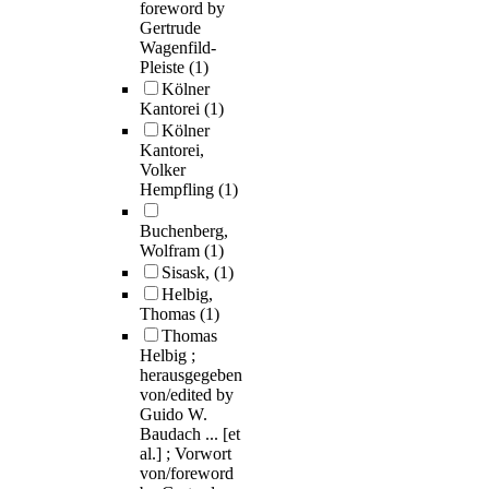
foreword by
Gertrude
Wagenfild-
Pleiste
(1)
Kölner
Kantorei
(1)
Kölner
Kantorei,
Volker
Hempfling
(1)
Buchenberg,
Wolfram
(1)
Sisask,
(1)
Helbig,
Thomas
(1)
Thomas
Helbig ;
herausgegeben
von/edited by
Guido W.
Baudach ... [et
al.] ; Vorwort
von/foreword