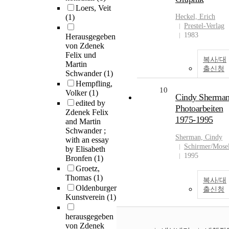
Loers, Veit
(1)
Heckel, Erich
Prestel-Verlag
1983
Herausgegeben
von Zdenek
Felix und
복사/대
Martin
출신청
Schwander
(1)
Hempfling,
10
Volker
(1)
Cindy Sherman
edited by
Photoarbeiten
Zdenek Felix
1975-1995
and Martin
Schwander ;
Sherman, Cindy
with an essay
Schirmer/Mose
by Elisabeth
1995
Bronfen
(1)
Groetz,
Thomas
(1)
복사/대
Oldenburger
출신청
Kunstverein
(1)
herausgegeben
von Zdenek