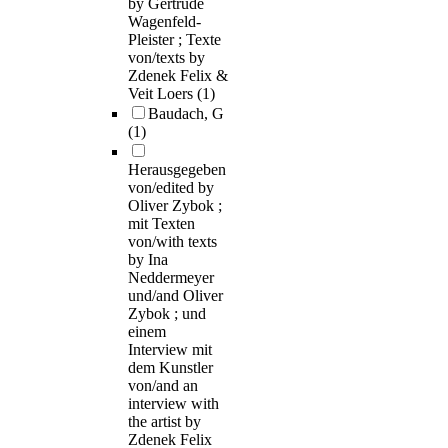
by Gertrude
Wagenfeld-
Pleister ; Texte
von/texts by
Zdenek Felix &
Veit Loers
(1)
Baudach, G
(1)
Herausgegeben
von/edited by
Oliver Zybok ;
mit Texten
von/with texts
by Ina
Neddermeyer
und/and Oliver
Zybok ; und
einem
Interview mit
dem Kunstler
von/and an
interview with
the artist by
Zdenek Felix