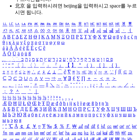
北京 을 입력하시려면
beijing
을 입력하시고 space를 누르
시면 됩니다.
ㅥ
ㅦ
ㅧ
ㅨ
ㅩ
ㅪ
ㅫ
ㅬ
ㅭ
ㅮ
ㅯ
ㅰ
ㅱ
ㅲ
ㅳ
ㅴ
ㅵ
ㅶ
ㅷ
ㅸ
ㅹ
ㅺ
ㅻ
ㅼ
ㅽ
ㅾ
ㅿ
ㆀ
ㆁ
ㆂ
ㆃ
ㆄ
ㆅ
ㆆ
ㆇ
ㆈ
ㆉ
ㆊ
ㆋ
ㆌ
ㆍ
ㆎ
Α
Β
Γ
Δ
Ε
Ζ
Η
Θ
Ι
Κ
Λ
Μ
Ν
Ξ
Ο
Π
Ρ
Σ
Τ
Υ
Φ
Χ
Ψ
Ω
α
β
γ
δ
ε
ζ
η
θ
ι
κ
λ
μ
ν
ξ
ο
π
ρ
σ
τ
υ
φ
χ
ψ
ω
á
à
Á
À
é
è
É
È
ç
Ç
ê
Ä
Ö
Ü
ä
ö
ü
ß
ְ
ֳ
ֲ
ֱ
ָ
ַ
ֵ
ֶ
ִ
ֹ
ּ
ֻ
ׂ
ׁ
ּ
ב
ה
נ
מ
צ
ת
ץ
ש
ד
ג
כ
ע
י
ח
ל
ך
ף
ק
ר
א
ט
ו
ן
ם
פ
‘
’
“
”
〔
〕
〈
〉
「
」
『
』
【
】
＂
（
）
［
］
｛
｝
±
×
÷
≠
≤
≥
∞
∴
♂
♀
∠
⊥
⌒
∂
∇
≡
≒
≪
≫
√
∽
∝
∵
∫
∬
∈
∋
⊆
⊇
⊂
⊃
∪
∩
∧
∨
￢
⇒
⇔
∀
∃
∮
∑
∏
＋
－
＜
＝
＞
、
。
·
‥
…
¨
〃
―
∥
＼
∼
´
～
ˇ
˘
˝
˚
˙
¸
˛
¡
¿
ː
！
＇
，
．
／
：
；
？
＾
＿
｀
｜
½
⅓
⅔
¼
¾
⅛
⅜
⅝
⅞
¹
²
³
⁴
ⁿ
₁
₂
₃
₄
Æ
Ð
Ħ
Ĳ
Ł
Ø
Œ
Þ
Ŧ
Ŋ
æ
đ
ð
ħ
ı
ĳ
ĸ
ŀ
ł
ø
œ
ß
þ
ŧ
ŋ
ŉ
А
Б
В
Г
Д
Е
Ё
Ж
З
И
Й
К
Л
М
Н
О
П
Р
С
Т
У
Ф
Х
Ц
Ч
Ш
Щ
Ъ
Ы
Ь
Э
Ю
Я
а
б
в
г
д
е
ё
ж
з
и
й
к
л
м
н
о
п
р
с
т
у
ф
х
ц
ч
ш
щ
ъ
ы
ь
э
ю
я
′
″
℃
Å
￠
￡
￥
¤
℉
‰
＄
％
Ｆ
￦
㎕
㎖
㎗
ℓ
㎘
㏄
㎣
㎤
㎥
㎦
㎙
㎚
㎛
㎜
㎝
㎞
㎟
㎠
㎡
㎢
㏊
㎍
㎎
㎏
㏏
㎈
㎉
㏈
㎧
㎨
㎰
㎱
㎲
㎳
㎴
㎵
㎶
㎷
㎸
㎹
㎀
㎁
㎂
㎃
㎄
㎺
㎻
㎽
㎾
㎿
㎐
㎑