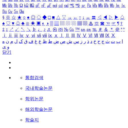
㎒
㎓
㎔
Ω
㏀
㏁
㎊
㎋
㎌
㏖
㏅
㎭
㎮
㎯
㏛
㎩
㎪
㎫
㎬
㏝
㏐
㏓
㏃
㏉
㏜
㏆
§
※
☆
★
○
●
◎
◇
◆
□
■
△
▽
→
←
↑
↓
↔
〓
◁
◀
▷
▶
♤
♠
♡
♥
♧
♣
⊙
◈
▣
◐
◑
▒
▤
▥
▨
▧
▦
▩
♨
☏
☎
☜
☞
¶
†
‡
↕
↗
↙
↖
↘
♭
♩
♪
♬
㉿
㈜
№
㏇
™
㏂
㏘
℡
＃
＆
＊
＠
ª
º
ⅰ
ⅱ
ⅲ
ⅳ
ⅴ
ⅵ
ⅶ
ⅷ
ⅸ
ⅹ
Ⅰ
Ⅱ
Ⅲ
Ⅳ
Ⅴ
Ⅵ
Ⅶ
Ⅷ
Ⅸ
Ⅹ
ا
ب
ت
ث
ج
ح
خ
د
ذ
ر
ز
س
ش
ص
ض
ط
ظ
ع
غ
ف
ق
ک
ل
م
ن
ه
و
ی
닫기
통합검색
국내학술논문
학위논문
해외학술논문
학술지