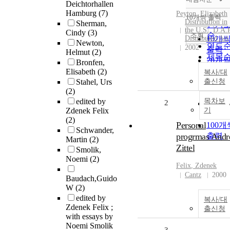
정확
Deichtorhallen
Hamburg
(7)
순
Peyton, Elizabeth
10개씩 출력
내림
Distribution in
Sherman,
인기
the U.S., D.A.P
Cindy
(3)
순
조회
Distributed Art
10개
Newton,
연도
2002
출력
Helmut
(2)
제목
20개
Bronfen,
저자
출력
Elisabeth
(2)
복사/대
발행
Stahel, Urs
출신청
30개
관순
(2)
출력
edited by
목차보
2
50개
Zdenek Felix
기
출력
(2)
Personal
100개
Schwander,
progrmas Andr
출력
Martin
(2)
Zittel
Smolik,
Noemi
(2)
Felix
,
Zdenek
Cantz
2000
Baudach,Guido
W
(2)
edited by
복사/대
Zdenek Felix ;
출신청
with essays by
Noemi Smolik